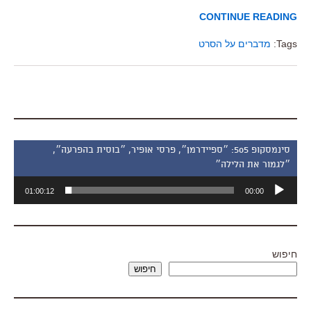
CONTINUE READING
Tags:
מדברים על הסרט
סינמסקופ 505: ״ספיידרמן״, פרסי אופיר, ״בוסית בהפרעה״,
״לגמור את הלילה״
נגן
01:00:12
00:00
אודיו
חיפוש
חיפוש