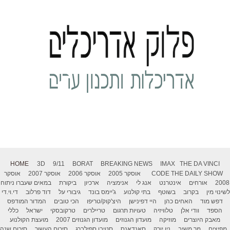
HOME
3D
9/11
BORAT
BREAKING NEWS
IMAX
THE DA VINCI
THE DAILY SHOW
CODE
אוסקר 2005
אוסקר 2006
אוסקר 2007
אוסקר
2008
אורחים
אינטרנט
אנג לי
אנימציה
ארכיון
ביקורת
במאים שעברו ניתוח
לשינוי מין
בקרוב
בשוטף
בתי קולנוע
ג'יימס בונד
גיבורי על
דוד פרלוב
די.וי.די
דפש מוד
האחים כהן
היי דפינישן
היצ'קוק/טריפו
הכי טובים
המדור המודפס
הספד
וודי אלן
טלוויזיה
טעויות תרגום
טריילרים
טרקובסקי
ישראל
כללי
מאבק היוצרים
מוזיקה
מועדון הגנוזים
מועדון הגנוזים 2007
מועצת הקולנוע
מפיצים
מר משיב
ניו יורק
סאנדאנס
סטיבן ספילברג
סיכום העשור
סיכום שנה