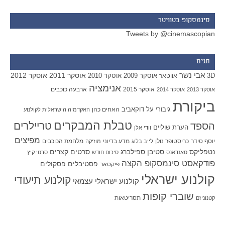
סינמסקופ בטוויטר
Tweets by @cinemascopian
תגים
אבי נשר
אוסקר 2011
אוסקר 2012
אוסקר 2009
אוסקר 2010
3D
אווטאר
אנימציה
אוסקר 2015
ארבעה כוכבים
אוסקר 2013
אוסקר 2014
ביקורת
גיבורי על
דוקאביב
האחים כהן
האקדמיה הישראלית לקולנוע
טבלת המבקרים
טריילרים
הספד
הערת שוליים
וודי אלן
מפיצים
יוסף סידר
כריסטופר נולן
מדע בדיוני
מלחמת הכוכבים
לייב בלוג
מוזיקה
סטיבן ספילברג
סרטים קצרים
נטפליקס
סאנדאנס
סיכום חודש
סרטי קיץ
פודקאסט סינמסקופ הקצה
פסטיבלים
פסקולים
פיקסאר
קולנוע ישראלי
קולנוע תיעודי
קולנוע ישראלי עצמאי
שוברי קופות
תסריטאות
קטנוניזם