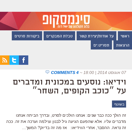
ראשי
על אודות/יצירת קשר
טבלת המבקרים
ביקורות סרטים
הרצאות
תסריט.ים
07 אוגוסט 2014 | 18:00
~
4 COMMENTS
וידיאו: נוסעים במכונית ומדברים
על ״כוכב הקופים, השחר״
בשוטף
זה הולך ככה כבר שנים: אנחנו הולכים לסרט, ובדרך הביתה אנחנו
מדברים עליו. אלא שהפעם הגיעה גיל לבנון וצילמה וערכה את זה. ככה
זה נראה. ההסבר, אחרי הווידיאו: אז מה זה בדיוק? המשך…