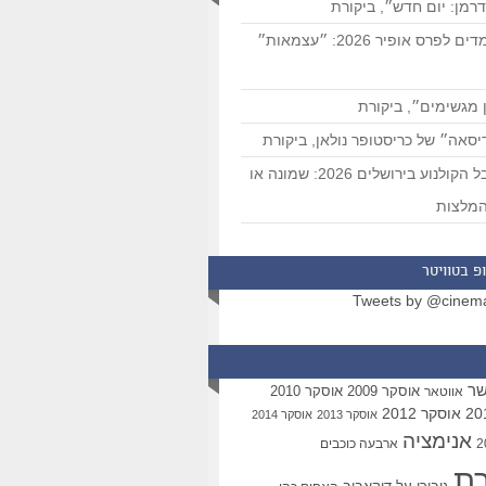
רמן: יום חדש״, ביקורת
המועמדים לפרס אופיר 2026: ״עצמאות״
 מגשימים״, ביקורת
סאה״ של כריסטופר נולאן, ביקורת
פסטיבל הקולנוע בירושלים 2026: שמונה או
מלצות
פ בטוויטר
Tweets by @cinem
שר
אוסקר 2009
אוסקר 2010
אווטאר
אוסקר 2012
אוסקר 2013
אוסקר 2014
אנימציה
ארבעה כוכבים
רת