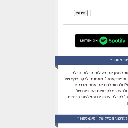
להגביר
או
חיפוש
להנמיך
עוצמת
שמע.
סינמסקופ"
ור לממן את פעילות הבלוג, טבלת
והפודקאסט? מוזמנים לבקר
בדף שלי
ולבחור לכם את אחת מדרגות
ולהצטרף לקבוצות הסודיות של
" לקבלת עדכונים והמלצות פרטיות.
לעדכוני המייל של ״סינמסקופ״