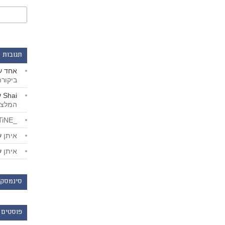
תגובות 
אחד
ע
ביקור
Shai
ע
המלצו
_LiBERTiNE_
איתן
ע
איתן
ע
סינמסקו
פוסטים 