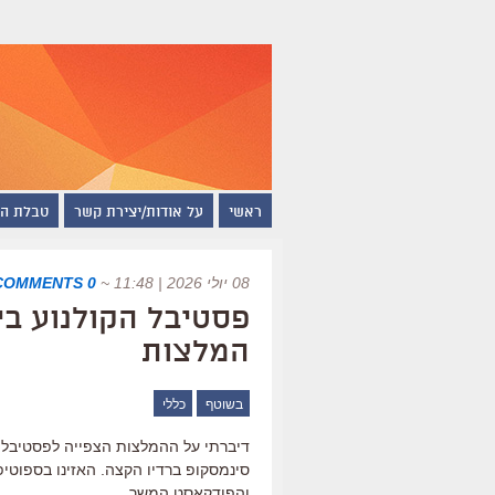
ראשי
על אודות/יצירת קשר
טבלת ה
08 יולי 2026 | 11:48
~
0 COMMENTS
המלצות
בשוטף
כללי
סינמסקופ ברדיו הקצה. האזינו בספוטיפ
והפודקאסט המשך…