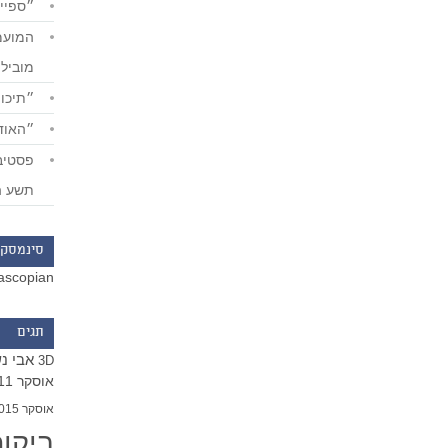
״ספייד
מוביל
״תיכון
״האודי
תשע ה
סינמסקו
ascopian
תגים
אבי נ
3D
אוסקר 2011
אוסקר 2015
ביקו