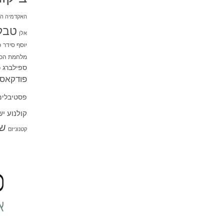
האקדמיה הי
טבל
אלן
יוסף סידר
כ
מלחמת הכו
ספילברג
ס
פודקאסט
פסטיבלים
קולנוע י
שו
קטנוניזם