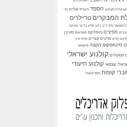
גיבורי על
דוקאביב
האחים כהן
הספד
הערת שוליים
שראלית לקולנוע
וודי
ת המבקרים
טריילרים
ריסטופר נולן
מדע בדיוני
לייב בלוג
מוזיקה
מפיצים
סטיבן
נטפליקס
כבים
סאנדאנס
סרטים קצרים
יכום חודש
סרטי קיץ
 סינמסקופ הקצה
פיקסאר
קולנוע ישראלי
פסקולים
קולנוע תיעודי
שראלי עצמאי
ברי קופות
תסריטאות