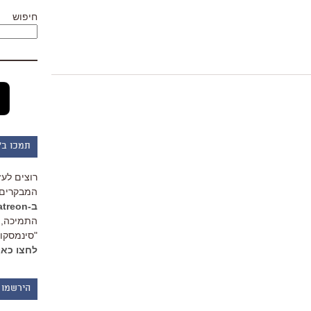
חיפוש
תמכו ב"
רוצים לעז
המבקרים 
ב-Patreon
התמיכה, 
"סינמסקופ
לחצו כאן
הירשמו 