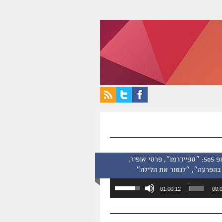
סינמסקופ 505: ״ספיידרמן״, פרסי אופיר,
בהפרעה״, ״לגמור את הלילה״
השתמש
01:00:12
00:
במקש
למעלה/למטה
כדי