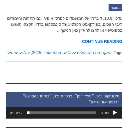
בשוטף
עדכון 10.9: דיברתי על המועמדים לפרסי אופיר, עם תחזיות והימורים
לגבי הזוכים, בפודקאסט הקולנוע של סינמסקופ ברדיו הקצה. האזינו
בספוטיפיי או לחצו להאזין כאן המשך…
CONTINUE READING
Tags:
האקדמיה הישראלית לקולנוע
,
פרסי אופיר 2025
,
קולנוע ישראלי
סינמסקופ 505: ״ספיידרמן״, פרסי אופיר, ״בוסית בהפרעה״,
״לגמור את הלילה״
נגן
01:00:12
00:00
אודיו