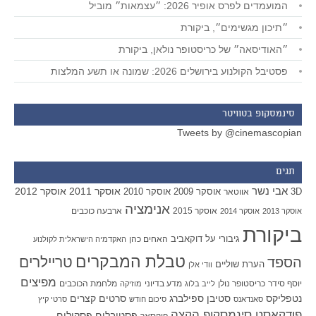
המועמדים לפרס אופיר 2026: ״עצמאות״ מוביל
״תיכון מגשימים״, ביקורת
״האודיסאה״ של כריסטופר נולאן, ביקורת
פסטיבל הקולנוע בירושלים 2026: שמונה או תשע המלצות
סינמסקופ בטוויטר
Tweets by @cinemascopian
תגים
אבי נשר
אוסקר 2011
אוסקר 2012
אוסקר 2009
אוסקר 2010
3D
אווטאר
אנימציה
אוסקר 2015
ארבעה כוכבים
אוסקר 2013
אוסקר 2014
ביקורת
גיבורי על
דוקאביב
האחים כהן
האקדמיה הישראלית לקולנוע
טבלת המבקרים
טריילרים
הספד
הערת שוליים
וודי אלן
מפיצים
יוסף סידר
כריסטופר נולן
מדע בדיוני
מלחמת הכוכבים
לייב בלוג
מוזיקה
סטיבן ספילברג
סרטים קצרים
נטפליקס
סאנדאנס
סיכום חודש
סרטי קיץ
פודקאסט סינמסקופ הקצה
פסטיבלים
פסקולים