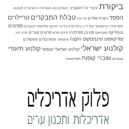
ביקורת
גיבורי על
דוקאביב
האחים כהן
האקדמיה הישראלית לקולנוע
טבלת המבקרים
טריילרים
הספד
הערת שוליים
וודי אלן
מפיצים
יוסף סידר
כריסטופר נולן
מדע בדיוני
מלחמת הכוכבים
לייב בלוג
מוזיקה
סטיבן ספילברג
סרטים קצרים
נטפליקס
סאנדאנס
סיכום חודש
סרטי קיץ
פודקאסט סינמסקופ הקצה
פסטיבלים
פסקולים
פיקסאר
קולנוע ישראלי
קולנוע תיעודי
קולנוע ישראלי עצמאי
שוברי קופות
תסריטאות
קטנוניזם