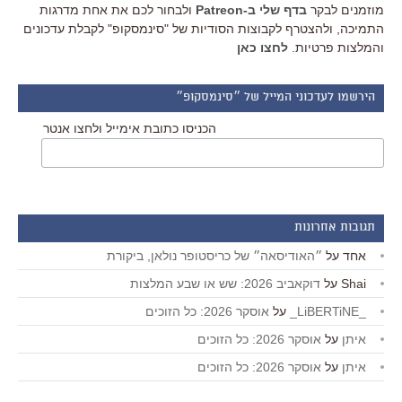
מוזמנים לבקר
בדף שלי ב-Patreon
ולבחור לכם את אחת מדרגות
התמיכה, ולהצטרף לקבוצות הסודיות של "סינמסקופ" לקבלת עדכונים
והמלצות פרטיות.
לחצו כאן
הירשמו לעדכוני המייל של ״סינמסקופ״
הכניסו כתובת אימייל ולחצו אנטר
תגובות אחרונות
אחד
על
״האודיסאה״ של כריסטופר נולאן, ביקורת
Shai
על
דוקאביב 2026: שש או שבע המלצות
_LiBERTiNE_
על
אוסקר 2026: כל הזוכים
איתן
על
אוסקר 2026: כל הזוכים
איתן
על
אוסקר 2026: כל הזוכים