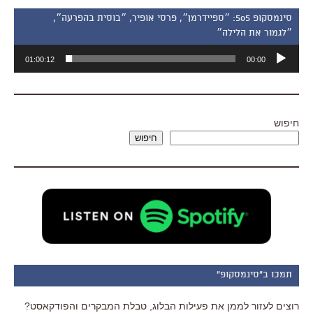
סינמסקופ 505: ״ספיידרמן״, פרסי אופיר, ״בוסית בהפרעה״,
״לגמור את הלילה״
נגן
01:00:12
00:00
אודיו
חיפוש
חיפוש
תמכו ב"סינמסקופ"
רוצים לעזור לממן את פעילות הבלוג, טבלת המבקרים והפודקאסט?