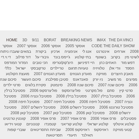
HOME
3D
9/11
BORAT
BREAKING NEWS
IMAX
THE DA VINCI
THE DAILY SHOW
CODE
אוסקר 2005
אוסקר 2006
אוסקר 2007
אוסקר
2008
אורחים
אינטרנט
אנג לי
אנימציה
ארכיון
ביקורת
במאים שעברו ניתוח
לשינוי מין
בקרוב
בשוטף
בתי קולנוע
ג'יימס בונד
גיבורי על
דוד פרלוב
די.וי.די
דפש מוד
האחים כהן
היי דפינישן
היצ'קוק/טריפו
הכי טובים
המדור המודפס
הספד
וודי אלן
טלוויזיה
טעויות תרגום
טריילרים
טרקובסקי
ישראל
כללי
מאבק היוצרים
מוזיקה
מועדון הגנוזים
מועדון הגנוזים 2007
מועצת הקולנוע
מפיצים
מר משיב
ניו יורק
סאנדאנס
סטיבן ספילברג
סיכום העשור
סיכום שנה
2006
סיכום שנה 2007
סיכום שנה 2008
סינמטק
סקירת בלוגים
סרטי ילדים
סרטי קיץ
סתם
פול מקרטני
פוליצרוסקופ
פוליצרסקופ 2006
פסטיבל ברלין
2006
פסטיבל ברלין 2007
פסטיבל ברלין 2008
פסטיבל ונציה 2006
פסטיבל
ונציה 2007
פסטיבל חיפה 2006
פסטיבל חיפה 2007
פסטיבל חיפה 2008
פסטיבל טורונטו 2006
פסטיבל ירושלים 2006
פסטיבל ירושלים 2007
פסטיבל
ירושלים 2008
פסטיבל קאן 2006
פסטיבל קאן 2007
פסטיבל קאן 2008
פסטיבלים
פרס אופיר 2006
פרס אופיר 2007
פרס אופיר 2008
קוונטין טרנטינו
קולנוע איטלקי
קולנוע ישראלי
קולנוע קוריאני
קטמנדו
קטנוניזם
קטעי וידיאו
קטעי מוזיקה
ראזיסקופ
ראזיסקופ 2006
שביתת התסריטאים
שוברי קופות
תאילנד
תיעודי
תסריטאות