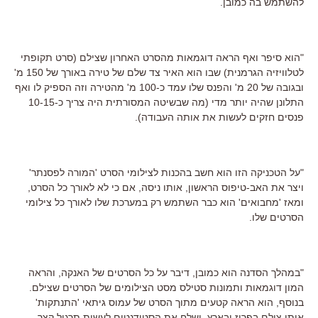
להשתמש בה כמובן.
"הוא סיפר ואף הראה דוגמאות מהסרט האחרון שצילם (סרט תקופתי
לטלוויזיה הגרמנית) שבו הוא האיר צד שלם של טירה באורך של 150 מ'
ובגובה של 20 מ' והפנס שלו עמד כ-100 מ' מהטירה וזה הספיק לו ואף
התלונן שהיה יותר מדי (מה שבשיטה המסורתית היה צריך כ-10-15
פנסים חזקים לעשות את אותה העבודה).
"על הטכניקה הזו הוא חשב בהכנות לצילומי הסרט 'המורה לפסנתר'
ויצר את האב-טיפוס הראשון, אותו ניסה, אם כי לא לאורך כל הסרט,
ומאז 'מחבואים' הוא כבר השתמש רק במערכת שלו לאורך כל צילומי
הסרטים שלו.
"במהלך הסדנה הוא כמובן, דיבר על כל הסרטים של האנקה, והראה
המון דוגמאות ותמונות סטילס מסט הצילומים של הסרטים שצילם.
בנוסף, הוא הראה קטעים מתוך הסרט של עמוס גיתאי 'התנתקות'
אותו צילם בפריז ובארץ. ושלח את הסטודנטים לעשות תרגיל קצר