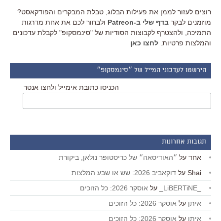
רוצים לעזור לממן את פעילות הבלוג, טבלת המבקרים והפודקאסט?
מוזמנים לבקר
בדף שלי ב-Patreon
ולבחור לכם את אחת מדרגות
התמיכה, ולהצטרף לקבוצות הסודיות של "סינמסקופ" לקבלת עדכונים
והמלצות פרטיות.
לחצו כאן
הירשמו לעדכוני המייל של ״סינמסקופ״
הכניסו כתובת אימייל ולחצו אנטר
תגובות אחרונות
אחד
על
״האודיסאה״ של כריסטופר נולאן, ביקורת
Shai
על
דוקאביב 2026: שש או שבע המלצות
_LiBERTiNE_
על
אוסקר 2026: כל הזוכים
איתן
על
אוסקר 2026: כל הזוכים
איתן
על
אוסקר 2026: כל הזוכים