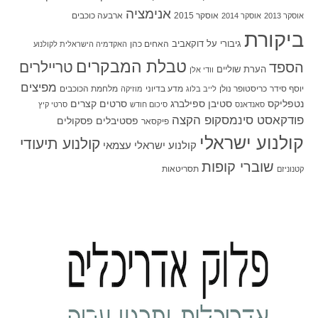
אנימציה
אוסקר 2015
ארבעה כוכבים
אוסקר 2013
אוסקר 2014
ביקורת
גיבורי על
דוקאביב
האחים כהן
האקדמיה הישראלית לקולנוע
טבלת המבקרים
טריילרים
הספד
הערת שוליים
וודי אלן
מפיצים
יוסף סידר
כריסטופר נולן
מדע בדיוני
מלחמת הכוכבים
לייב בלוג
מוזיקה
סטיבן ספילברג
סרטים קצרים
נטפליקס
סאנדאנס
סיכום חודש
סרטי קיץ
פודקאסט סינמסקופ הקצה
פסטיבלים
פסקולים
פיקסאר
קולנוע ישראלי
קולנוע תיעודי
קולנוע ישראלי עצמאי
שוברי קופות
תסריטאות
קטנוניזם