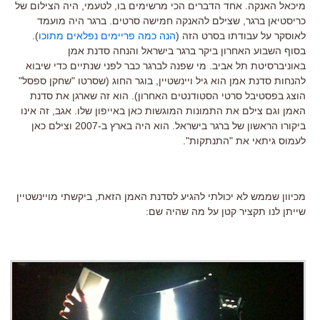
מיכאל האנקה. אחד הדברים הכי מרשימים בו, לטעמי, היה הצילום של
כריסטיאן ברגר, שצילם להאנקה חמישה סרטים. ברגר היה מועמד
לאוסקר על עבודתו בסרט הזה (
הנה כמה פריימים נפלאים מתוכו
).
בסוף השבוע האחרון ביקר ברגר בישראל והנחה סדנת אמן
באוניברסיטת תל אביב. מי שפנה לברגר כבר לפני שנתיים כדי שיבוא
להנחות סדנת אמן הוא גיל ויינשטיין, בוגר החוג (שסרטו "שחקן ספסל"
הוצג בפסטיבל סרטי הסטודנטים האחרון). הוא זה שארגן את סדנת
האמן וגם צילם את התמונות המוגשות כאן באייפון שלו. אגב, זה אינו
ביקורו הראשון של ברגר בישראל. הוא היה בארץ ב-2007 וצילם כאן
לעמוס גיתאי את "התנתקות".
מכיוון שממש לא יכולתי להגיע לסדנת האמן הזאת, ביקשתי מויינשטיין
שייתן לנו תקציר קטן על מה שהיה שם: