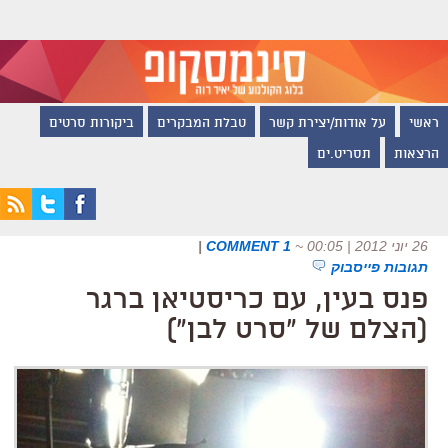
ראשי
על אודות/יצירת קשר
טבלת המבקרים
ביקורות סרטים
הרצאות
תסריט.ים
26 יוני 2012 | 00:05
~
1 COMMENT
|
תגובות פייסבוק
פנס בעין, עם כריסטיאן ברגר
(הצלם של "סרט לבן")