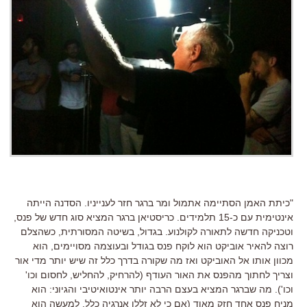
"כיתת האמן הסתיימה אתמול ומר ברגר חזר לענייניו. הסדנה הייתה
אינטימית עם כ-15 תלמידים. כריסטיאן ברגר המציא סוג חדש של פנס,
וטכניקה חדשה לתאורה לקולנוע. בגדול, בשיטה המסורתית, כשהצלם
רוצה להאיר אוביקט הוא לוקח פנס בגודל ובעוצמה מסויימים, הוא
מכוון אותו אל האוביקט ואז מה שקורה בדרך כלל זה שיש יותר מדי אור
וצריך לחתוך מהפנס את האור העודף (להרחיק, להחליש, לחסום וכו'
וכו'). מה שברגר המציא בעצם הרבה יותר אינטואיטיבי והגיוני: הוא
מניח פנס אחד חזק מאוד (אם כי לא זללן אנרגיה כלל, למעשה הוא