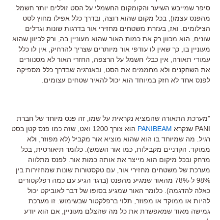
סיפר שמייבש השיער והקומקום החשמלי על הסט זוללים יותר חשמל
מהפנס עצמו), בכל מקום שהוא רוצה, ובדרך כלל אפילו מחוץ לסט
הצילומים. ואז, בעזרת משטחים מחזירי אור בדרגות שונות וגדלים
שונים, הוא מכוון רק את כמות האור שהוא מעוניין בה, ורק לכיוון שהוא
מעוניין בו, כך שאין לו עודפי אור מיותרים שצריך להרחיק, אין לו כלל
עמודי תאורה, אין כבלי חשמל על הרצפה, החזרי האור לא מסנוורים
את השחקנים ולא מחממים את הסט, ובאנרגיה שבדרך כלל מספיקה
לפנס אחד לא חזק במיוחד הוא יכול להאיר שטחים עצומים.
"מערכת התאורה שהמציא נקראית על שמו, זה פנס מיוחד של חברת
PANI שנקרא
PANIBEAM
הוא צורך 1200 ואט, שזה כמו פנס קטן בסט
רגיל. מה שמיוחד בו הוא שהוא מוציא אור מקביל (לא מפוזר, ולא
ממוקד. הקרניים מקבילות, כמו אור השמש). כלומר תיאורטית, בכל
מרחק ובכל מיקום הוא מייצר את אותה כמות אור. לפנס מתלווה
מערכת של משטחים מחזירי אור, עם טקסטורות שונות שמחזירות בין
98% ל-78% מהאור שמגיע מהפנס (ברגר הגיע עם כמה רפלקטורים
כאלה להדגמה). כלומר האור שמגיע בסופו של דבר לאוביקט יכול
להיות או ממוקד או מפוזר, תלוי ברפלקטור שבשימוש. זו מערכת
גמישה מאוד שמאפשרת את כל מה שהצלם מעוניין, אם הוא יודע