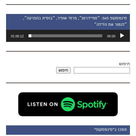
סינמסקופ 505: ״ספיידרמן״, פרסי אופיר, ״בוסית בהפרעה״,
״לגמור את הלילה״
נגן
01:00:12
00:00
אודיו
חיפוש
חיפוש
תמכו ב"סינמסקופ"