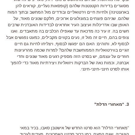
מסוגרים בדירות הקטנטנות שלהם (קופסאות נעליים, קוראים להן
בארגנטינה) ולחיות חיים וירטואליים ובודדים מול המחשב ובתוך המוח
שלהם. שניהם פוצחים במונולוגים ארוכים, חלקם שנונים מאוד, על
האופן שבו אדריכלות ועיצוב העיר אחראים לבדידות האובדנית שרבים
חשים בה. זו עיר כה מדכאת עד שאפילו הכלבים בה מתאבדים. ואנו
צופים בהם, חיים זה מול זו, נעים בקווים מקבילים, כמעט נפגשים אבל
לבסוף לא, ותוהים: האם הם יפגשו לבסוף, ויצליחו לחיות גם חיים
זוגיים בווירטואליות הממוחשבת שלהם? למרות שכמה מהרעיונות
חוזרים על עצמם, יש בסרט הזה מספיק רגעים מאוד שנונים וחדי
אבחנה, וכמות נאה של הברקות ויזואליות ויצירתיות מאוד כדי להפוך
אותו לסרט חינני-חינני-חינני.
3. “מאחורי הדלת"
“מאחורי הדלת" הוא סרטו החדש של אישטבן סאבו, בכיר במאי
הונגריה, שגם הפעם, כמו ברוב סרטיו האחרונים, מעדיף לעבוד