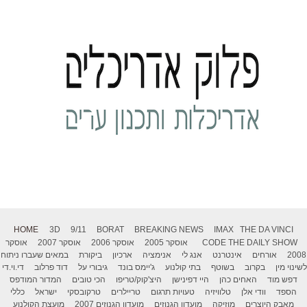
HOME
3D
9/11
BORAT
BREAKING NEWS
IMAX
THE DA VINCI
THE DAILY SHOW
CODE
אוסקר 2005
אוסקר 2006
אוסקר 2007
אוסקר
2008
אורחים
אינטרנט
אנג לי
אנימציה
ארכיון
ביקורת
במאים שעברו ניתוח
לשינוי מין
בקרוב
בשוטף
בתי קולנוע
ג'יימס בונד
גיבורי על
דוד פרלוב
די.וי.די
דפש מוד
האחים כהן
היי דפינישן
היצ'קוק/טריפו
הכי טובים
המדור המודפס
הספד
וודי אלן
טלוויזיה
טעויות תרגום
טריילרים
טרקובסקי
ישראל
כללי
מאבק היוצרים
מוזיקה
מועדון הגנוזים
מועדון הגנוזים 2007
מועצת הקולנוע