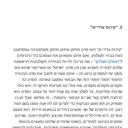
2. “קירות צדדיים".
"קירות צדדיים" הוא סרט מתוק-מתוק-מתוק מארגנטינה aמסתובב
כעת בבתי הקולנוע, ואם אתם מוצאים את עצמכם בלי כרטיסים
ל
"העולם מצחיק"
– שזו צריכה להיות הבחירה הקולנועית הראשונה
שלכם לצפייה השבוע שכן אין סרט, ישראלי או אמריקאי שהוא טוב
ממנו על המסכים ברגע זה – אתם עשויים לחבב את סרט הבכורה
החמוד-חמוד-חמוד הזה של הבמאי גוסטבו טארטו. הסרט כה
מקסים-מקסים-מקסים, שזו אולי גם מגרעתו העיקרית: הוא כולו
שנינות ומתיקות, עד לשלב שזה גם קצת חוזר על עצמו. הסרט הוא
הרחבה לסרט קצר שביים הבמאי, והאמת – זה מורגש. אבל יש בו
מספיק חן ולא מעט הברקות כדי לגרום לנו להיאנח ממנו בשביעות
רצון. זהו סיפורם של שני אנשים בודדים בבואנוס איירס: הוא מעצב
אתרים, היא אדריכלית שמתפרנסת מעיצוב חלונות ראווה. שניהם
עסוקים בעיצוב לאחרים, בשעה שהחיים שלהם נמצאים בכאוס
ובקריסה מוחלטת. שניהם מתאוששים מפרידות, מעדיפים להישאר