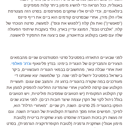
באנגלית, ככל הנראה כדי להשיג מימון ביתר קלות ממפיקים
בינלאומיים, וכדי לגייס אליו שחקנים מפורסמים. בסרט הזה מצטרפת
אליו הלן מירן, אחרי שבסרטים קודמים הוא ביים את רייף פיינס
(“סאנשיין") ואת גלן קלוז (“לפגוש את ונוס"). למעשה, סרטה הנוכחי של
קלוז, “אלברט נובס", המוצג עדיין בארץ, נולד בעקבות שיתופי הפעולה
שלה עם סאבו בקולנוע ובתיאטרון, שם ביצעה את התפקיד לראשונה.
לפני שבועיים התארחו בפסטיבל סרטי הסטודנטים שניים מהבמאים
הצעירים והמבריקים של הונגריה בימינו: בנדץ פליגאוף ו
ג'רג' פאלפי
.
זאת אחרי שבלה טאר, מהחשובים בבמאי הונגריה העכשוויים, ביקר
בישראל בפסטיבל ירושלים לפני שנה. כך שלמעשה יצא שאנחנו די
מעודכנים במה שקורה בהונגריה ברגע זה. והמצב שם עגום: תעשיית
הקולנוע שם קרסה לחלוטין אחרי שהמדינה החליטה להפסיק לממן את
קרן הקולנוע המקומית (יש הטוענים שמסיבות פוליטיות, ויש הטוענים
בגלל ניהול לקוי של הקרן עצמה שיצר חובות רבים). לפני ארבע שנים
הופקו בהונגריה 25 סרטים. השנה, רק שניים. “מאחורי הדלת" הוא,
לפיכך, חמישים אחוז מסך התוצרת הקולנועית של הונגריה השנה. וגם
זה נעשה רק בזכות העובדה שהסרט מציג שחקנית בריטית (לטובת
מימון אנגלי) ושחקנית גרמניה (לטובת הקופרודוקציה הגרמנית), בסרט