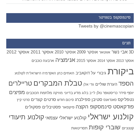
סינמסקופ בטוויטר
Tweets by @cinemascopian
תגים
אבי נשר
אוסקר 2011
אוסקר 2012
אוסקר 2009
אוסקר 2010
3D
אווטאר
אנימציה
אוסקר 2015
ארבעה כוכבים
אוסקר 2013
אוסקר 2014
ביקורת
גיבורי על
דוקאביב
האחים כהן
האקדמיה הישראלית לקולנוע
טבלת המבקרים
טריילרים
הספד
הערת שוליים
וודי אלן
מפיצים
יוסף סידר
כריסטופר נולן
מדע בדיוני
מלחמת הכוכבים
לייב בלוג
מוזיקה
סטיבן ספילברג
סרטים קצרים
נטפליקס
סאנדאנס
סיכום חודש
סרטי קיץ
פודקאסט סינמסקופ הקצה
פסטיבלים
פסקולים
פיקסאר
קולנוע ישראלי
קולנוע תיעודי
קולנוע ישראלי עצמאי
שוברי קופות
תסריטאות
קטנוניזם