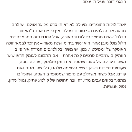
הונגרי דובר אנגלית. עצוב.
יאמר לזכות ההונגרים: מעולם לא ראיתי סרט מכוער אצלם. יש להם
כנראה את הצלמים הכי טובים בעולם. אין פריים אחד ב"מאחורי
הדלת" שאינו מפואר בצילום ובתאורה, אבל הסרט הזה היה מבחינתי
חלול מכל מובן אחר. הוא עשוי ביד מיושנת מאוד – אין זכר לבמאי זוכה
האוסקר של "מפיסטו". נכון, יש משהו בקולנוענים המזרח אירופיים
הוותיקים שמביים סרטים קצת אחרת – אם תתבוננו לעומק תראו שיש
משהו בעריכה של סאבו שמזכיר את רומן פולנסקי, עריכה בוטה,
שקוטעת סצינות כשהן בשיא העוצמה שלהם, בלי שהן מתפוגגות
קודם. אבל כשזה משתלב עם סיפור שמסופר ביד גסה, ושהכל בו
מתואר בקווים עבים מדי, זה יוצר תחושה של קולנוע עתיק, נטול עידון,
נטול אנושיות.