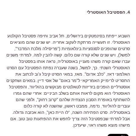
4. הפסטיבל האוסטרלי
השבוע ייפתח בסינמטקים בירושלים, תל אביב וחיפה פסטיבל הקולנוע
האוסטרלי. זו תעשייה מרתקת לעקוב אחריה. יש שנים שהם מוציאים
סרטים שהופכים לסנסציות בינלאומיות (“פריסילה מלכת המדבר",
למשל), ויש שנים שלא קורה שם כלום. קשה להבין למה. למדתי משנים
עברו שאם קורה משהו מעניין באוסטרליה, נראה אותו בפסטיבל
האוסטרלי השנתי. כך, למשל, בשנה שעברה נפתח הפסטיבל עם הסרט
האלמוני דאז, "כלב אדום". מאז, במאי הסרט קיבל ג'וב לכתוב את
התסריט לרימייק האמריקאי ל"מר באום" של אסי דיין. במאים ושחקנים
אוסטרליים הופכים בזריזות לטאלנטים מבוקשים בהוליווד, והפסטיבל
האוסטרלי הוא מקום לראות אותם בשלב הביניים: אחרי שהם גמרו
להשתתף באופרת הסבון הנצחית שלהם "קרוב רחוק", ולפני שהם
עוברים להוליווד. נדמה, ממבט ראשון, שהשנה לא קורה כלום
באוסטרליה. סרט הפתיחה השנה, “לו היית כאן", הוא אכזבה גדולה.
אבל למדתי שבפסטיבל הזה צריך לחפש את ההפתעות טוב טוב. אם
מישהו מוצא משהו ראוי, שיעדכן.