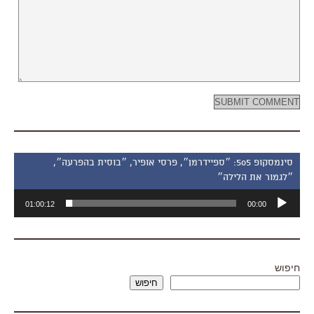
סינמסקופ 505: ״ספיידרמן״, פרסי אופיר, ״בוסית בהפרעה״,
״לגמור את הלילה״
נגן
01:00:12
00:00
אודיו
חיפוש
חיפוש