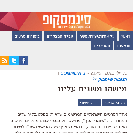
ראשי
על אודות/יצירת קשר
טבלת המבקרים
ביקורות סרטים
הרצאות
תסריט.ים
31 יולי 2012 | 23:40
~
1 COMMENT
|
תגובות פייסבוק
מישהו משגיח עלינו
קולנוע ישראלי
קולנוע תיעודי
אחד הסרטים הישראליים המרשימים שראיתי בפסטיבל ירושלים
האחרון היה "שומרי הסף", פרויקט דוקומנטרי עצום מימדים ומרשים
מאוד שביים דרור מורה, בו הוא מראיין ששה מראשי השב"כ לשיחה
שחלקה סיכום שירות וחלקה חשבון נפש. גם אם היו לי מענות כלפי