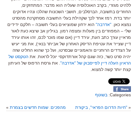
ללהיט מגזרי, בקרב האוכלוסיה שעליה הוא מדבר: המתחזקים,
החוזרים בתשובה, הברסלבים, תושבי השכונות שהלכו ונהיו אדוקים
יותר בדת. רמז אחד לכך שקהילת בעלי התשובה מסתקרנת מהסרט
נמצא כאן.
"אדרבה"
הוא ירחון שמוציאים בעלי תשובה – חלקם ידידים
שלי – המפוזרים בין מעלות ומצפה רמון. בגיליון אב שיצא כעת לאור
מראיין עורך כתב העת, עירד דיין (אם שמו מוכר לכם, זהו אותו עירד
דיין שצייר את עטיפת הדיסק האחרון של אביתר בנאי), את מני יעיש
על הצדדים הרוחניים והאמוניים שבסרטו, ועל כך שהוא החליט שזה
יהיה סרט כשר, כזה שגם קהל אורתדוקסי יוכל לראות. את
הטקסט של
הראיון העלה דיין לפייסבוק של "אדרבה"
. את גרסת הדפוס של העיתון
קצת יותר קשה למצוא.
Categories:
בשוטף
«
"חיות הדרום הפראי", ביקורת
מהפכים: שמות חדשים בצמרת
»