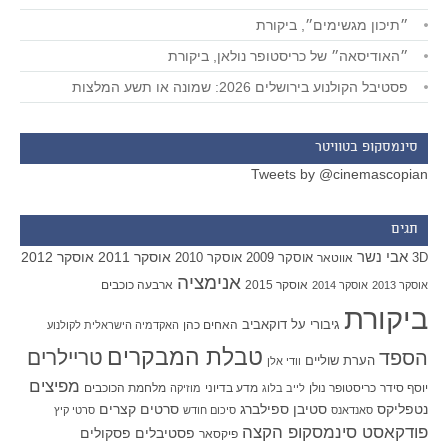
״תיכון מגשימים״, ביקורת
״האודיסאה״ של כריסטופר נולאן, ביקורת
פסטיבל הקולנוע בירושלים 2026: שמונה או תשע המלצות
סינמסקופ בטוויטר
Tweets by @cinemascopian
תגים
אבי נשר
אוסקר 2011
אוסקר 2012
אוסקר 2009
אוסקר 2010
3D
אווטאר
אנימציה
אוסקר 2015
ארבעה כוכבים
אוסקר 2013
אוסקר 2014
ביקורת
גיבורי על
דוקאביב
האחים כהן
האקדמיה הישראלית לקולנוע
טבלת המבקרים
טריילרים
הספד
הערת שוליים
וודי אלן
מפיצים
יוסף סידר
כריסטופר נולן
מדע בדיוני
מלחמת הכוכבים
לייב בלוג
מוזיקה
סטיבן ספילברג
סרטים קצרים
נטפליקס
סאנדאנס
סיכום חודש
סרטי קיץ
פודקאסט סינמסקופ הקצה
פסטיבלים
פסקולים
פיקסאר