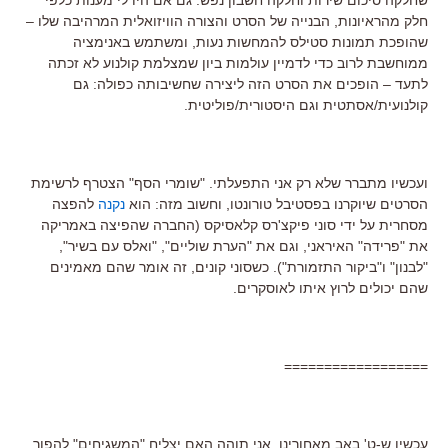
חלק מהראיונות, הבנייה של הסרט והצורה הוויזואלית המרהיבה שלו –
שהופכת תמונות סטילס להמחשות נעות, ומשתמש באנימציה
ממוחשבת לרוב כדי לדמיין עולמות ביון שמצלמת קולנוע לא זכתה
לתעד – הופכים את הסרט הזה ליצירה שחשיבותה כפולה: גם
קולנועית/אסתטית וגם היסטורית/פוליטית.
ועכשיו מתברר שלא רק אני התפעלתי. "שומרי הסף" הצטרף לרשימת
הסרטים שיוקרנו בפסטיבל טורונטו, וחשוב מזה: הוא
נקנה
להפצה
מסחרית על ידי סוני פיקצ'רס קלאסיקס (החברה שהפיצה באמריקה
את "פרידה" האיראני, וגם את "הערת שוליים", "ואלס עם בשיר",
"לבנון" ו"ביקור התזמורת"). כשסוני קונים, זה אומר שהם מאמינים
שהם יכולים לרוץ איתו לאוסקרים.
==================
עכשיו ש-ט' באב מאחורינו, אני תוהה האם יצליח "המשגיחים" להפוך