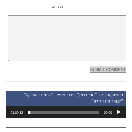
WEBSITE
סינמסקופ 505: ״ספיידרמן״, פרסי אופיר, ״בוסית בהפרעה״,
״לגמור את הלילה״
נגן
01:00:12
00:00
אודיו