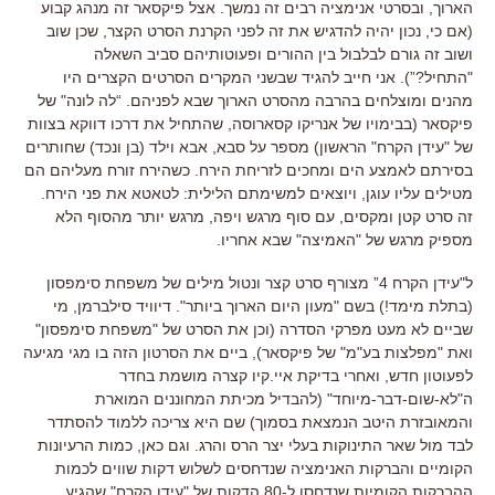
הארוך, ובסרטי אנימציה רבים זה נמשך. אצל פיקסאר זה מנהג קבוע
(אם כי, נכון יהיה להדגיש את זה לפני הקרנת הסרט הקצר, שכן שוב
ושוב זה גורם לבלבול בין ההורים ופעוטותיהם סביב השאלה
"התחיל?”). אני חייב להגיד שבשני המקרים הסרטים הקצרים היו
מהנים ומוצלחים בהרבה מהסרט הארוך שבא לפניהם. “לה לונה" של
פיקסאר (בבימויו של אנריקו קסארוסה, שהתחיל את דרכו דווקא בצוות
של "עידן הקרח" הראשון) מספר על סבא, אבא וילד (בן ונכד) שחותרים
בסירתם לאמצע הים ומחכים לזריחת הירח. כשהירח זורח מעליהם הם
מטילים עליו עוגן, ויוצאים למשימתם הלילית: לטאטא את פני הירח.
זה סרט קטן ומקסים, עם סוף מרגש ויפה, מרגש יותר מהסוף הלא
מספיק מרגש של "האמיצה" שבא אחריו.
ל"עידן הקרח 4” מצורף סרט קצר ונטול מילים של משפחת סימפסון
(בתלת מימד!) בשם "מעון היום הארוך ביותר". דיוויד סילברמן, מי
שביים לא מעט מפרקי הסדרה (וכן את הסרט של "משפחת סימפסון"
ואת "מפלצות בע"מ" של פיקסאר), ביים את הסרטון הזה בו מגי מגיעה
לפעוטון חדש, ואחרי בדיקת איי.קיו קצרה מושמת בחדר
ה"לא-שום-דבר-מיוחד" (להבדיל מכיתת המחוננים המוארת
והמאובזרת היטב הנמצאת בסמוך) שם היא צריכה ללמוד להסתדר
לבד מול שאר התינוקות בעלי יצר הרס והרג. וגם כאן, כמות הרעיונות
הקומיים והברקות האנימציה שנדחסים לשלוש דקות שווים לכמות
ההברקות הקומיות שנדחסו ל-80 הדקות של "עידן הקרח" שהגיע