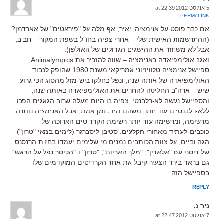
5 אוגוסט 2012 at 22:39
PERMALINK
אם כבר פוסט על אנימציה, יאיר, אף מלה על "פיראטים" של אארדמן?
(ההתרשמות האישית שלי – אחרי צפיה בחו"ל בשפת המקור – חביב,
אבל לא משחזר את ההישגים הגדולים של האולפן).
ואגב אולימפיאדה באנימציה – שווה להזכיר את Animalympics,
ספיישל אנימציה טלוויזיוני אמריקאי משנת 1980 שהופק לכבוד
האולימפיאדה של אותה שנה, ונפל בחלקו ביש-מזל מהסוג הכי גרוע
שיש – ארה"ב החליטה להחרים את האולימפיאדה באותה שנה,
והספיישל נעשה לא-רלבנטי. צפיה בו היום מעלה שרוב הגאגים הפכו
ללא-רלבנטיים עוד יותר משהם היו בזמן אמת, אבל האנימציה נותרה
מרשימה, ומרשימה עוד יותר רשימת הקרדיטים הארוכה של
כוכבים-לעתיד מאחורי הקלעים: סטיבן ליסברגר (לימים במאי "טרון")
הגה וביים, על צוות הכותבים נמנים מי שלימים יעמדו בחזית הרנסנס
של דיסני עם "אלאדין", "מלך האריות", "טרזן" ו-"הקיסר נפל על הראש".
גם בראד בירד הצעיר קיבל את אחד הקרדיטים המוקדמים שלו
בספיישל הזה.
REPLY
ניר נ.
7 אוגוסט 2012 at 22:47