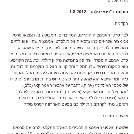
פורסם ב"פנאי פלוס", 1.8.2012
הקדמה:
לצד סרטי האנימציה היקרים, המדוברים, המבוקשים, תמצאו סרטי
אנימציה שנראים כמו גרסאות זולות לסרטי אנימציה שהיו פופולריים
כמה שנים לפני כן. כי הרי כשזה מדובב לעברית, מי יידע שהסרט
לפניכם הוא סרט אנימציה אמריקאי שהופק במאות מיליוני דולרים או
סרט אנימציה ספרדי שהופק בחמישה מיליון דולר? וכך, בית הקולנוע
הוא המקום היחיד שבו המקור והחיקויים הזולים מוקרנים זה לצד זה,
ובאותו מחיר כרטיס. אף חנות לא היתה מעיזה לעשות מהלך מסחרי
כזה. ומה שיוצא הוא שהקיץ הזה פשוט גדוש בחיות מדברות: “סיפורו
של מקס" האינדונזי (אריה), “חבר על ארבע" האמריקאי (כלב),
“זמביזיה" הדרום אפריקאי (ציפורים), “סמי וחבריו מסביב לעולם"
הבלגי (דגים וצבים) ו"תרנגולים נגד דגים" המלזי (ובכן, תרנגולים
ודגים). מתי לקחתם את ילדיכם בפעם האחרונה לסרט מלזי?
ולאירוע המרכזי:
שלושת אולפני האנימציה הבכירים בעולם התקבצו להם עם סרטים
חדשים במהלך יוני-יולי: דרימוורקס הביאו את "מדגסקר 3”, אולפני סוני