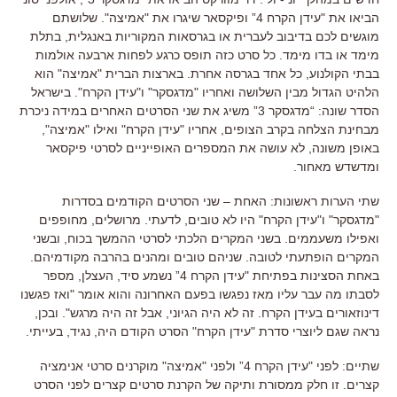
הביאו את "עידן הקרח 4” ופיקסאר שיגרו את "אמיצה". שלושתם
מוגשים לכם בדיבוב לעברית או בגרסאות המקוריות באנגלית, בתלת
מימד או בדו מימד. כל סרט כזה תופס כרגע לפחות ארבעה אולמות
בבתי הקולנוע, כל אחד בגרסה אחרת. בארצות הברית "אמיצה" הוא
הלהיט הגדול מבין השלושה ואחריו "מדגסקר" ו"עידן הקרח". בישראל
הסדר שונה: “מדגסקר 3” משיג את שני הסרטים האחרים במידה ניכרת
מבחינת הצלחה בקרב הצופים, אחריו "עידן הקרח" ואילו "אמיצה",
באופן משונה, לא עושה את המספרים האופייניים לסרטי פיקסאר
ומדשדש מאחור.
שתי הערות ראשונות: האחת – שני הסרטים הקודמים בסדרות
"מדגסקר" ו"עידן הקרח" היו לא טובים, לדעתי. מרושלים, מחופפים
ואפילו משעממים. בשני המקרים הלכתי לסרטי ההמשך בכוח, ובשני
המקרים הופתעתי לטובה. שניהם טובים ומהנים בהרבה מקודמיהם.
באחת הסצינות בפתיחת "עידן הקרח 4” נשמע סיד, העצלן, מספר
לסבתו מה עבר עליו מאז נפגשו בפעם האחרונה והוא אומר "ואז פגשנו
דינוזאורים בעידן הקרח. זה לא היה הגיוני, אבל זה היה מרגש". ובכן,
נראה שגם ליוצרי סדרת "עידן הקרח" הסרט הקודם היה, נגיד, בעייתי.
שתיים: לפני "עידן הקרח 4” ולפני "אמיצה" מוקרנים סרטי אנימציה
קצרים. זו חלק ממסורת ותיקה של הקרנת סרטים קצרים לפני הסרט