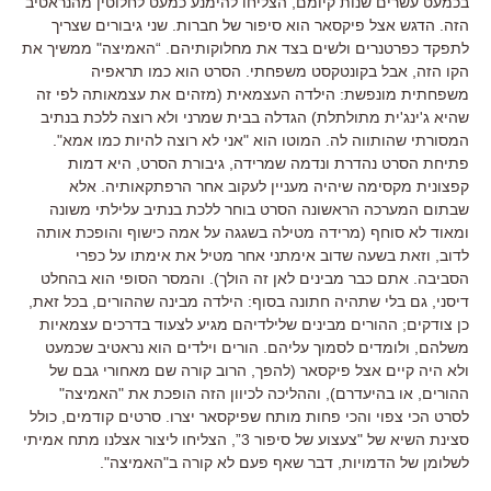
בכמעט עשרים שנות קיומם, הצליחו להימנע כמעט לחלוטין מהנראטיב
הזה. הדגש אצל פיקסאר הוא סיפור של חברות. שני גיבורים שצריך
לתפקד כפרטנרים ולשים בצד את מחלוקותיהם. “האמיצה" ממשיך את
הקו הזה, אבל בקונטקסט משפחתי. הסרט הוא כמו תראפיה
משפחתית מונפשת: הילדה העצמאית (מזהים את עצמאותה לפי זה
שהיא ג'ינג'ית מתולתלת) הגדלה בבית שמרני ולא רוצה ללכת בנתיב
המסורתי שהותווה לה. המוטו הוא "אני לא רוצה להיות כמו אמא".
פתיחת הסרט נהדרת ונדמה שמרידה, גיבורת הסרט, היא דמות
קפצונית מקסימה שיהיה מעניין לעקוב אחר הרפתקאותיה. אלא
שבתום המערכה הראשונה הסרט בוחר ללכת בנתיב עלילתי משונה
ומאוד לא סוחף (מרידה מטילה בשגגה על אמה כישוף והופכת אותה
לדוב, וזאת בשעה שדוב אימתני אחר מטיל את אימתו על כפרי
הסביבה. אתם כבר מבינים לאן זה הולך). והמסר הסופי הוא בהחלט
דיסני, גם בלי שתהיה חתונה בסוף: הילדה מבינה שההורים, בכל זאת,
כן צודקים; ההורים מבינים שלילדיהם מגיע לצעוד בדרכים עצמאיות
משלהם, ולומדים לסמוך עליהם. הורים וילדים הוא נראטיב שכמעט
ולא היה קיים אצל פיקסאר (להפך, הרוב קורה שם מאחורי גבם של
ההורים, או בהיעדרם), וההליכה לכיוון הזה הופכת את "האמיצה"
לסרט הכי צפוי והכי פחות מותח שפיקסאר יצרו. סרטים קודמים, כולל
סצינת השיא של "צעצוע של סיפור 3”, הצליחו ליצור אצלנו מתח אמיתי
לשלומן של הדמויות, דבר שאף פעם לא קורה ב"האמיצה".