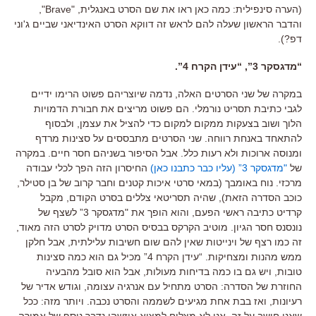
(הערה סינפילית: כמה כאן ראו את שם הסרט באנגלית, "Brave",
והדבר הראשון שעלה להם לראש זה דווקא הסרט האינדיאני שביים ג'וני
דפ?).
“מדגסקר 3”, “עידן הקרח 4”.
במקרה של שני הסרטים האלה, נדמה שיוצריהם פשוט הרימו ידיים
לגבי כתיבת תסריט נורמלי. הם פשוט מריצים את חבורת הדמויות
הלוך ושוב בצעקות ממקום למקום כדי להציל את עצמן, ולבסוף
להתאחד באנחת רווחה. שני הסרטים מתבססים על סצינות מרדף
ומנוסה ארוכות ולא רעות כלל. אבל הסיפור בשניהם חסר חיים. במקרה
של
"מדגסקר 3” (עליו כבר כתבנו כאן)
החיסרון הזה הפך לכלי עבודה
מרכזי. נוח באומבך (במאי סרטי איכות קטנים וחבר קרוב של בן סטילר,
כוכב הסדרה הזאת), שהיה תסריטאי צללים בסרט הקודם, מקבל
קרדיט כתיבה ראשי הפעם, והוא הופך את "מדגסקר 3” לשצף של
נונסנס חסר הגיון. מוטיב הקרקס בבסיס הסרט מדויק לסרט הזה מאוד,
זה כמו רצף של וינייטות שאין להם שום חשיבות עלילתית, אבל חלקן
ממש מהנות ומצחיקות. “עידן הקרח 4” מכיל גם הוא כמה סצינות
טובות, ויש גם בו כמה בדיחות מעולות, אבל הוא סובל מהבעיה
החוזרת של הסדרה: הסרט מתחיל עם אנרגיה עצומה, וגודש אדיר של
רעיונות, ואז בבת אחת מגיעים לשממה והסרט נכבה. ויותר מזה: ככל
שאני חושב על זה, אני לא מצליח למצוא איזשהו נדבך נוסף של אמירה