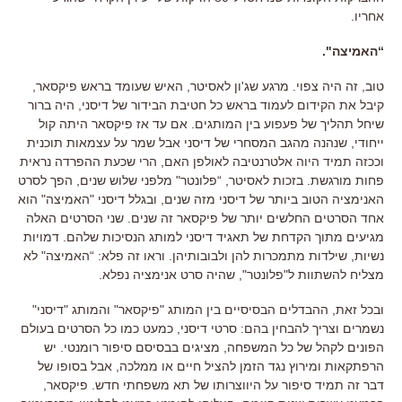
אחריו.
“האמיצה".
טוב, זה היה צפוי. מרגע שג'ון לאסיטר, האיש שעומד בראש פיקסאר,
קיבל את הקידום לעמוד בראש כל חטיבת הבידור של דיסני, היה ברור
שיחל תהליך של פעפוע בין המותגים. אם עד אז פיקסאר היתה קול
ייחודי, שנהנה מהגב המסחרי של דיסני אבל שמר על עצמאות תוכנית
וככזה תמיד היוה אלטרנטיבה לאולפן האם, הרי שכעת ההפרדה נראית
פחות מורגשת. בזכות לאסיטר, “פלונטר" מלפני שלוש שנים, הפך לסרט
האנימציה הטוב ביותר של דיסני מזה שנים, ובגלל דיסני "האמיצה" הוא
אחד הסרטים החלשים יותר של פיקסאר זה שנים. שני הסרטים האלה
מגיעים מתוך הקדחת של תאגיד דיסני למותג הנסיכות שלהם. דמויות
נשיות, שילדות מתמכרות להן ולבובותיהן. וראו זה פלא: “האמיצה" לא
מצליח להשתוות ל"פלונטר", שהיה סרט אנימציה נפלא.
ובכל זאת, ההבדלים הבסיסיים בין המותג "פיקסאר" והמותג "דיסני"
נשמרים וצריך להבחין בהם: סרטי דיסני, כמעט כמו כל הסרטים בעולם
הפונים לקהל של כל המשפחה, מציגים בבסיסם סיפור רומנטי. יש
הרפתקאות ומירוץ נגד הזמן להציל חיים או ממלכה, אבל בסופו של
דבר זה תמיד סיפור על היווצרותו של תא משפחתי חדש. פיקסאר,