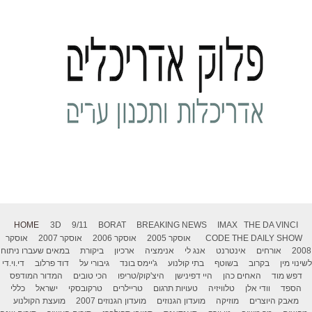
HOME
3D
9/11
BORAT
BREAKING NEWS
IMAX
THE DA VINCI
THE DAILY SHOW
CODE
אוסקר 2005
אוסקר 2006
אוסקר 2007
אוסקר
2008
אורחים
אינטרנט
אנג לי
אנימציה
ארכיון
ביקורת
במאים שעברו ניתוח
לשינוי מין
בקרוב
בשוטף
בתי קולנוע
ג'יימס בונד
גיבורי על
דוד פרלוב
די.וי.די
דפש מוד
האחים כהן
היי דפינישן
היצ'קוק/טריפו
הכי טובים
המדור המודפס
הספד
וודי אלן
טלוויזיה
טעויות תרגום
טריילרים
טרקובסקי
ישראל
כללי
מאבק היוצרים
מוזיקה
מועדון הגנוזים
מועדון הגנוזים 2007
מועצת הקולנוע