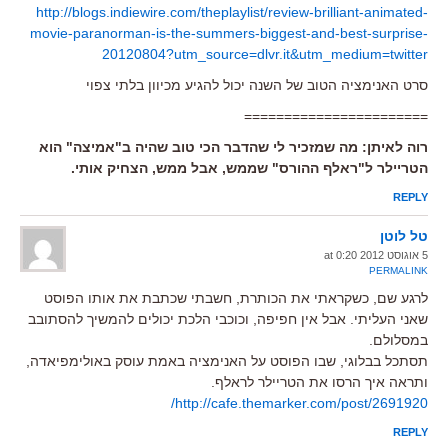
http://blogs.indiewire.com/theplaylist/review-brilliant-animated-
movie-paranorman-is-the-summers-biggest-and-best-surprise-
20120804?utm_source=dlvr.it&utm_medium=twitter
סרט האנימציה הטוב של השנה יכול להגיע מכיוון בלתי צפוי
=======================
רוה לאיתן: מה שמזכיר לי שהדבר הכי טוב שהיה ב"אמיצה" הוא
הטריילר ל"ראלף ההורס" שממש, אבל ממש, הצחיק אותי.
REPLY
טל לוטן
5 אוגוסט 2012 at 0:20
PERMALINK
לרגע שם, כשקראתי את הכותרת, חשבתי שכתבת את אותו הפוסט
שאני העליתי. אבל אין חפיפה, וכוכבי הלכת יכולים להמשיך להסתובב
במסלולם.
תסתכל בבלוגי, שבו הפוסט על האנימציה באמת עוסק באולימפיאדה,
ותראה איך הרסו את הטריילר לראלף.
http://cafe.themarker.com/post/2691920/
REPLY