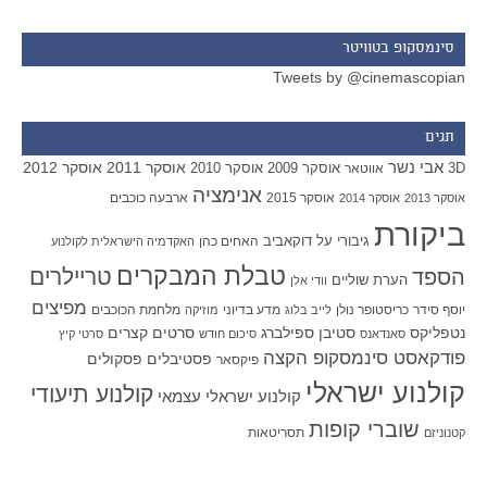
סינמסקופ בטוויטר
Tweets by @cinemascopian
תגים
אבי נשר
אוסקר 2011
אוסקר 2012
אוסקר 2009
אוסקר 2010
3D
אווטאר
אנימציה
אוסקר 2015
ארבעה כוכבים
אוסקר 2013
אוסקר 2014
ביקורת
גיבורי על
דוקאביב
האחים כהן
האקדמיה הישראלית לקולנוע
טבלת המבקרים
טריילרים
הספד
הערת שוליים
וודי אלן
מפיצים
יוסף סידר
כריסטופר נולן
מדע בדיוני
מלחמת הכוכבים
לייב בלוג
מוזיקה
סטיבן ספילברג
סרטים קצרים
נטפליקס
סאנדאנס
סיכום חודש
סרטי קיץ
פודקאסט סינמסקופ הקצה
פסטיבלים
פסקולים
פיקסאר
קולנוע ישראלי
קולנוע תיעודי
קולנוע ישראלי עצמאי
שוברי קופות
תסריטאות
קטנוניזם