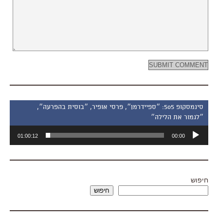
סינמסקופ 505: ״ספיידרמן״, פרסי אופיר, ״בוסית בהפרעה״,
״לגמור את הלילה״
נגן
01:00:12
00:00
אודיו
חיפוש
חיפוש