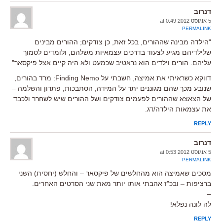
דנרוב
5 אוגוסט 2012 at 0:49
PERMALINK
"הילדה מבינה שההורים, בכל זאת, כן צודקים; ההורים מבינים
שלילדיהם מגיע לצעוד בדרכים עצמאיות משלהם, ולומדים לסמוך
עליהם. הורים וילדים הוא נראטיב שכמעט ולא היה קיים אצל פיקסאר"
דווקא כשראיתי את אמיצה, חשבתי על Finding Nemo: מרד בהורים,
שנובע מכך שהם מגוננים יתר על המידה, הסתבכות, פתרון והשלמה –
של הצאצא שההורים לפעמים צודקים ושל ההורים שיש לשחרר ולכבד
את עצמאות הילדה/דג.
REPLY
דנרוב
5 אוגוסט 2012 at 0:53
PERMALINK
מסכים שאמיצה הוא מהחלשים של פיקסאר – והחלש (יחסית) השני
ברציפות – ובכ"ז אהבתי אותו יותר מאת שני הסרטים האחרים.
–
לה לונה נפלא!
REPLY