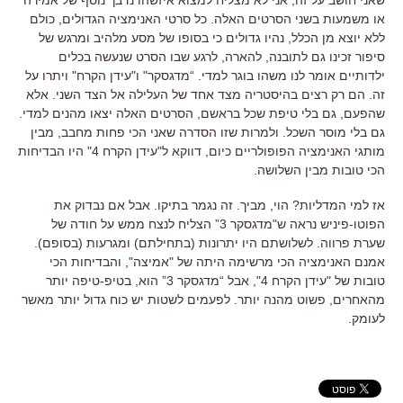
או משמעות בשני הסרטים האלה. כל סרטי האנימציה הגדולים, כולם
ללא יוצא מן הכלל, נהיו גדולים כי בסופו של מסע מלהיב ומרגש של
סיפור זכינו גם לתובנה, להארה, לרגע שבו הסרט שנעשה בכלים
ילדותיים אומר לנו משהו בוגר למדי. “מדגסקר" ו"עידן הקרח" ויתרו על
זה. הם רק רצים בהיסטריה מצד אחד של העלילה אל הצד השני. אלא
שהפעם, גם בלי טיפת שכל בראשם, הסרטים האלה יצאו מהנים למדי.
גם בלי מוסר השכל. ולמרות שזו הסדרה שאני הכי פחות מחבב, מבין
מותגי האנימציה הפופולריים כיום, דווקא ל"עידן הקרח 4" היו הבדיחות
הכי טובות מבין השלושה.
אז למי המדליות? הוי, מביך. זה נגמר בתיקו. אבל אם נבדוק את
הפוטו-פיניש נראה ש"מדגסקר 3” הצליח לנצח ממש על חודה של
שערת פרווה. לשלושתם היו יתרונות (בתחילתם) ומגרעות (בסופם).
אמנם האנימציה הכי מרשימה היתה של "אמיצה", והבדיחות הכי
טובות של "עידן הקרח 4", אבל “מדגסקר 3” הוא, בטיפ-טיפה יותר
מהאחרים, פשוט מהנה יותר. לפעמים לשטות יש כוח גדול יותר מאשר
לעומק.