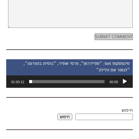
סינמסקופ 505: ״ספיידרמן״, פרסי אופיר, ״בוסית בהפרעה״,
״לגמור את הלילה״
נגן
01:00:12
00:00
אודיו
חיפוש
חיפוש