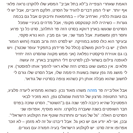
האמת שאחרי הצפייה ב"לא בתל אביב" המסע שלו ללוקרנו נראה פלאי
אף יותר. יש לי המון דברים להגיד על הסרט, חלקם חיוביים, אבל יש לי
גם טענות כלפיו, וארחיב עליו – במחמאות וחיבוקים אבל גם בכמה
גערות – כשיהיה לזה קונטקסט מקומי, אבל מדהים בעיניי שמכל
הסרטים שנעשו בארץ דווקא בסרט הזה פר התלהב, סרט כל כך פרוע
וחסר רסן ומשמעת. אבל מצד שני, אני גם מבין. הוא נורא סקסי,
ובעיקר הוא כולו ספוג במוזיקה. יש לסרט הזה גרוב מנצח (וחוש הומור
חולני). יש בו ליהוק מושלם (כולל טל פרידמן בתפקיד עופר שכטר). ויש
בו גם אווירת סיקסטיז נפלאה (אני ממש מקווה שהסרט הזה יחזיר
לאופנה צילום בשחור-לבן לסרטים דלי התקציב בארץ, זה עושה
פלאים. אין כמעט שוט בסרט הזה שלא ראוי להפוך אותו לפוסטר). אין
לי מושג מה גפן עושה בשעות היממה שלו, אבל הסרט שלו גורם לי
לחשוב שהוא מבלה אותן רק כשהוא צופה בסרטיו של גודאר.
אבל אוליבייה פר
מזהה
משהו מאוד נכון. כשהוא מחמיא ליערה פלציג,
בתור החטופה מרצון של הדמות שמגלם גפן, הוא מזכיר לבאי
הפסטיבל שהיא כיכבה לפני שנה גם ב"השוטר", הסרט שזכה בפרס
חבר השופטים בשנה שעברה בלוקרנו. והוא מוסיף, אפרופו שני
הסרטים האלה: "גל של נעורים וחתרנות שוטף את הקולנוע הישראלי".
ובכן, אני לא יודע אם יש כאן גל. אבל דיברנו על זה לא מזמן – לא זוכר
אפרופו איזה סרט: יש לקולנוע הישראלי בעיה חמורה עם נעורים.