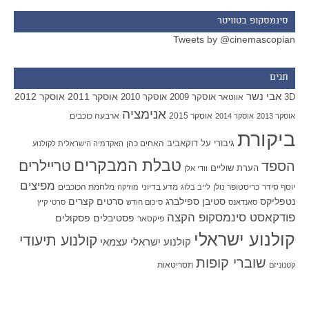
סינמסקופ בטוויטר
Tweets by @cinemascopian
תגים
אבי נשר
אוסקר 2011
אוסקר 2012
אוסקר 2009
אוסקר 2010
3D
אווטאר
אנימציה
אוסקר 2015
ארבעה כוכבים
אוסקר 2013
אוסקר 2014
ביקורת
גיבורי על
דוקאביב
האחים כהן
האקדמיה הישראלית לקולנוע
טבלת המבקרים
טריילרים
הספד
הערת שוליים
וודי אלן
מפיצים
יוסף סידר
כריסטופר נולן
מדע בדיוני
מלחמת הכוכבים
לייב בלוג
מוזיקה
סטיבן ספילברג
סרטים קצרים
נטפליקס
סאנדאנס
סיכום חודש
סרטי קיץ
פודקאסט סינמסקופ הקצה
פסטיבלים
פסקולים
פיקסאר
קולנוע ישראלי
קולנוע תיעודי
קולנוע ישראלי עצמאי
שוברי קופות
תסריטאות
קטנוניזם