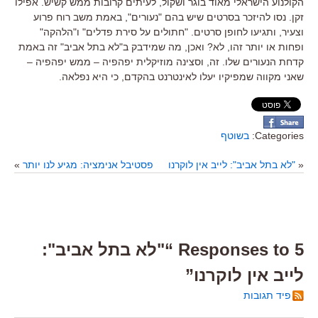
הקולנוע הישראלי מאוד בוגר ושקול, לעיתים קרובות ממש קשיש. אפילו
זקן. נסו להיזכר בסרטים שיש בהם "נעורים", באמת משב רוח פרוע
וצעיר, ותגיעו לחופן סרטים. "חתולים על סירת פדלים" ו"הלהקה"
ופחות או יותר זהו, לא? ואכן, מה שמידבק ב"לא בתל אביב" זה באמת
קדחת הנעורים שלו. זה, וסצינה מוזיקלית יפהפיה – ממש יפהפיה –
שאני מקווה שמפיקיו יעלו לאינטרנט בהקדם, כי היא נפלאה.
Categories:
בשוטף
«
"לא בתל אביב": לייב אין לוקרנו
פסטיבל אנימציה: מגיע לנו יותר
»
5 Responses to “"לא בתל אביב":
לייב אין לוקרנו”
פיד תגובות