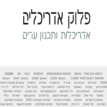
HOME
3D
9/11
BORAT
BREAKING NEWS
IMAX
THE DA VINCI
THE DAILY SHOW
CODE
אוסקר 2005
אוסקר 2006
אוסקר 2007
אוסקר
2008
אורחים
אינטרנט
אנג לי
אנימציה
ארכיון
ביקורת
במאים שעברו ניתוח
לשינוי מין
בקרוב
בשוטף
בתי קולנוע
ג'יימס בונד
גיבורי על
דוד פרלוב
די.וי.די
דפש מוד
האחים כהן
היי דפינישן
היצ'קוק/טריפו
הכי טובים
המדור המודפס
הספד
וודי אלן
טלוויזיה
טעויות תרגום
טריילרים
טרקובסקי
ישראל
כללי
מאבק היוצרים
מוזיקה
מועדון הגנוזים
מועדון הגנוזים 2007
מועצת הקולנוע
מפיצים
מר משיב
ניו יורק
סאנדאנס
סטיבן ספילברג
סיכום העשור
סיכום שנה