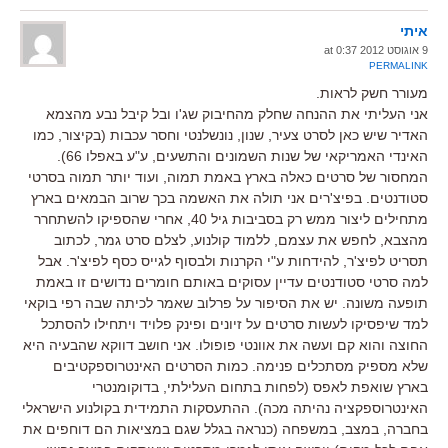
איתי
9 אוגוסט 2012 at 0:37
PERMALINK
מעורר חשק לראות.
אני העליתי את ההנחה שחלק מהחיבוק שג'ו ובל קיבל נבע מהצמא
האדיר שיש כאן לסרט צעיר, שנון, נונשלנטי וחסר עכבות (בקיצור, כמו
האינדי האמריקאי של שנות השמונים והתשעים, ע"ע באפלו 66).
המחסור של סרטים כאלה בארץ באמת תמוה, ועוד יותר תמוה בסרטי
סטודנטים. בפיצ'רים אני תולה את האשמה בכך שרוב הבמאים בארץ
מתחילים ליצור ממש רק בסביבות גיל 40, אחרי שהספיקו להשתחרר
מהצבא, לחפש את עצמם, ללמוד קולנוע, לצלם סרט גמר, לכתוב
תסריט לפיצ'ר, להידחות ע"י הקרנות ולבסוף לגייס כסף לפיצ'ר. אבל
למה סרטי סטודנטים עדיין עסוקים באותם חומרים נדושים זו באמת
תופעה משונה. יש את הסיפור על פרלוב שאמר לכיתה שבה רפי בוקאי
למד שיפסיקו לעשות סרטים על זיונים ופינק פלויד ויתחילו להסתכל
החוצה והוא קם ועשה את אוונטי פופולו. אני חושב דווקא שהבעיה היא
שלא מספיק מסתכלים פנימה. כמות הסרטים האינטרוספקטיבים
בארץ שואפת לאפס (לפחות בתחום העלילתי, בדוקומנטרי
האינטרוספקציה נהיתה מכה). ההתעסקות התמידית בקולנוע הישראלי
בחברה, במצב, במשפחה (כנראה בגלל שגם במציאות הם דוחפים את