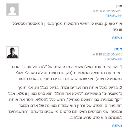
ערן
8 אוגוסט 2012 at 2:06
PERMALINK
אוף טופיק, מגיע לווראיטי התנצלות ממך בעניין המאסטר ופסטיבל
וונציה.
REPLY
איתן
8 אוגוסט 2012 at 8:18
PERMALINK
1. אני הייתי אחד מאלו ששמו כמו גרושים על "לא בתל אביב". טרם
ראיתי את התוצאה המוגמרת (הקרנות חצות זה לא בשבילי. אולי
בפסטיבל חיפה). אני שמח שיש גם דברים חיוביים בסרט הגמור.
2. בדיוק בגלל אותה רוח נעורים ומרד, בדיוק בגלל זה, אני תומך
ב"משגיחים" באופירים. "למלא את החלל" הוא סרט מצוין ונפלא, אבל
"זקן" סגנונית. גם "העולם מצחיק", המשוכלל להפליא, חסר את אותה
רוח נעורים. הסרט של זרחין הוא עבודה מצוינת של אדם מבוגר
ומנוסה. שני הסרטים האלו הם סרטים מיושבים בדעתם. "המשגיחים"
לעומתם הוא סרט פרוע ומלהיב.
REPLY