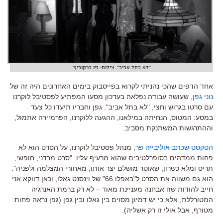
"לא בתל אביב". צילום: זיו ברקוביץ'
אחד הדפים שהכי נהניתי לקרוא בפייסבוק בימים האחרונים היה זה של
נוני גפן
, שעושה עבודה נפלאה בעדכון מסעו המפתיע לפסטיבל לוקרנו
עם סרטו בגרוש וחצי, "לא בתל אביב". גפן וחבריו תיעדו כל צעד
במסע: המטוס, הנחיתה במילאנו, ההגעה ללוקרנו, הפרמיירה אתמול,
וההתרגשות המשתנקת מסביב.
הטקסט שכתב אוליבייה פר
, מנהל פסטיבל לוקרנו, על הסרט הוא לא
פחות ממדהים בסופרלטיבים שהוא מרעיף עליו: "סרט מרדני, חופשי,
תריס ומלא כשרון, שאוטר מושלם יצר אותו, מאחורי המצלמה ולפניה".
הוא גם משווה את הסרט ל"באפלו 66" של וינסנט גאלו, וכאן דווקא אני
חייב להודות שזו אבחנה מעניינת מאוד – לא רק ברמת האנרגיה
המטורללת, אלא כי יש דמיון מסוים בין גאלו ובין גפן (גפן נראה פחות
מטורף, אבל אולי זו רק אשליה).