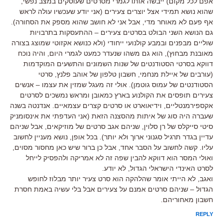
אפם לכל מקום) ייבשה אותו לגמרי מסרטים שעוסקים במצב נפשי,
שהוא נושא תמידי אצל יוצרים צעירים (אני יודע שעכשיו עולה לראש
אף פעם לא מאוחר מדי, אבל אני לא חושב שהוא מספק את הסחורה).
גם הנושא השני הבולט בסרטים צעירים – ההתעסקות בתרבויות
שוליים מבפנים ובמבע קולנועי ייחודי (ולא כנושא אקזוטי שמוצג בצורה
מאובנת מבחוץ), הוא גם משהו שנעדר כמעט לגמרי היום, והיה נוכח
דווקא בסרטי הסטודנטים של שנות השמונים והתשעים המוקדמות
(עורבים של איילת מנחמי, חשבון טלפון של אוהב פלנץ, סרטי
הסטודנטים של עמוס גוטמן). אולי זה מעגל שמזין את עצמו – אנשים
צעירים תופסים את הקולנוע בארץ כמאובן ומראש נמשכים לסרטים
אקספירמנטליים, וידיאוארט או סרטים קצרים עצמאיים. אנדנטה בשנה
שעברה היה סוג של איתות מהסצנה הזאת (אני העדפתי את אינסומניק
סיטי סייקלס של רן סלוין, שניהם אגב סרטים של מוזיקאים, אבל שניהם
עדיין בגדר תרגיל סגנוני ארוך ולא יותר). בכל אופן, נושא מעניין לחשוב
עליו. קשה לחשוב על הסבר אחד, אבל כן ברור שיש כאן מחסור מסוים,
ואולי המסר הוא דווקא להבין שפה זה לא אמריקה ולהפסיק לייחל
לסרט האינדי הישראלי הגדול, לא יודע.
ואגב, לא הייתי אומר שהלהקה הוא סרט צעיר יותר מבלוז לחופש
הגדול – שניהם סרטים אמנם על צעירים אבל בלי עשיה באמת חסרת
חשבון מאחוריהם.
REPLY