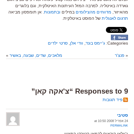
גארדה באיטליה. למרבה המזל העיתונות האיטלקית, וגם בלוגרים
מהאיזור,
מדווחים מהצילומים
במילים
ובתמונות
. אן תומפסון מביאה
תרגום לאנגלית
של הפוסט באיטלקית.
Categories:
ג'יימס בונד
,
וודי אלן
,
סרטי ילדים
«
פנצ'ר
מלאכים, שדים, שבעה, באשיר
»
9 Responses to “צ'אקה קאן”
פיד תגובות
סטיבי
24 אפריל 2008 at 10:50
PERMALINK
ג'יילאן קוראים לבמאי הטורקי המצוין.