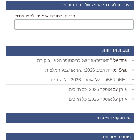
הירשמו לעדכוני המייל של ״סינמסקופ״
הכניסו כתובת אימייל ולחצו אנטר
תגובות אחרונות
אחד
על
״האודיסאה״ של כריסטופר נולאן, ביקורת
Shai
על
דוקאביב 2026: שש או שבע המלצות
_LiBERTiNE_
על
אוסקר 2026: כל הזוכים
איתן
על
אוסקר 2026: כל הזוכים
איתן
על
אוסקר 2026: כל הזוכים
סינמסקופ בפייסבוק
פוסטים אחרונים