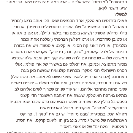
התזמורת" ו"מדוזות" הישראליים – אבל כמה מהיוצרים שאני הכי אוהב
יגיעו השנה לקאן.
למשל?
פאולו סורנטינו האיטלקי, אחד הבמאים שאני הכי אוהב כרגע ("מחיר
האהבה" ו"חבר המשפחה" שלו הוקרנו בפסטיבלים בחיפה). או נורי
בילג' סיילאן הטורקי (שהוא בעצם נורי בילגה ג'יילן). או אטום אגויאן.
או סטיבן סודרברג. או ארנו דפלשן הצרפתי ("מלכה אחת וכמה
מלכים"). או ז'יה ז'אנג-קה הסיני. או קלינט איסטווד. ויש את בכורת
הבימוי של צ'רלי קאופמן, "סינקדוכה, ניו יורק". שקראתי את התסריט
המשונה שלו – שנפתח עם ילדה שעושה קקי ירוק ואבא שלה שנפצע
מכיור מתפוצץ. וכמובן, את "ואלס עם באשיר" של ארי פולמן, אולי
הסרט הישראלי הכי מסקרן מבחינה קולנועית שנעשה כאן בעת
האחרונה (אם כי אני חייב להגיד שאני פשוט לא אוהב את השם שלו).
ויש את וים ונדרס, והאחים דארדן, ואת וולטר סאלס – יוצרים ראויים
שאני פחות מתחבר אליהם. ויש עוד שניים שצריך לשים אליהם לב:
מתיאו גארונה האיטלקי, שעשה את "אהבה ראשונה" הדי קיצוני
בפסטיבל ברלין לפני שנתיים ועכשיו מגיע עם סרט שכבר שמו מבטיח
פרובוקציה: "עמורה". ולוקרסיה מרטל הארגנטינאית.
וזה לא הכל. במסגרת "מבט מיוחד" יש גם את "טוקיו!", פרויקט
האנתולוגיה של מישל גונדרי, בונג ג'ון הו וליאוס קרקס. ואת הסרט
הפלסטיני "מלח ים" של אנמארי ג'אסיר.
והיום-מחר יתפרסמו עוד סרטים. אני מזכיר, יהיו עוד סרטים ישראליים