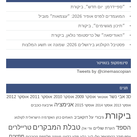
״ספיידרמן: יום חדש״, ביקורת
המועמדים לפרס אופיר 2026: ״עצמאות״ מוביל
״תיכון מגשימים״, ביקורת
״האודיסאה״ של כריסטופר נולאן, ביקורת
פסטיבל הקולנוע בירושלים 2026: שמונה או תשע המלצות
סינמסקופ בטוויטר
Tweets by @cinemascopian
תגים
אבי נשר
אוסקר 2011
אוסקר 2012
אוסקר 2009
אוסקר 2010
3D
אווטאר
אנימציה
אוסקר 2015
ארבעה כוכבים
אוסקר 2013
אוסקר 2014
ביקורת
גיבורי על
דוקאביב
האחים כהן
האקדמיה הישראלית לקולנוע
טבלת המבקרים
טריילרים
הספד
הערת שוליים
וודי אלן
מפיצים
יוסף סידר
כריסטופר נולן
מדע בדיוני
מלחמת הכוכבים
לייב בלוג
מוזיקה