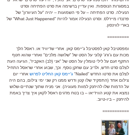
במסגרות הנוספות. ואין עדיין ברשימה את סרט הפתיחה וסרט
הנעילה. סרט הפתיחה – על פי השמועות – יהיה "על העיוורון" של
פרננדו מיירלס. וסרט הנעילה אמור להיות "What Just Happened" של
בארי לווינסון.
=========
ומפסטיבל קאן לפסטיבל ג'יימס קאן. אחרי שדיוויד או. ראסל הלך
מכות עם ג'ורג' קלוני על הסט של "שלושה מלכים" ואחרי שהוא חטף
התקף זעם על לילי טומלין על הסט של "אני (לב) האקביז", הגיעה העת
לצלם סרט חדש, ולריב עם שחקן נוסף. וכך, שבוע אחרי שראסל התחיל
לצלם את סרטו החדש "Nailed"
ג'יימס קאן החליט לפרוש
אחרי יום
צילום אחד (התפקיד שלו קטן ודרש ממנו רק שני ימי צילום, בהם היה
על הדמות שלו להיחנק למוות מעוגיה). אני מניח שתוך שנתיים-שלוש
נמצא את קטע הווידיאו – בו בטח מדגים ראסל לקאן איך צריך באמת
להיחנק – ביו-טיוב.
===========