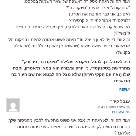
ועוד תהיות הגהה מסקירה ראשונה של שאר השמות בטקסט:
"סינדקוכה" אמור להיות "סינקדוכה"?
(אם כן, אני כבר אוהבת את הסרט)
"לורקסיה" אמור להיות "לוקרסיה"?
(או שהיא קרויה על שם האריג לורקס, מין מקבילה ספרדית נוצצת
ל"משי"?)
וב"לארי דייויד לאוון רייצ'ל ווד" היתה פשוט אמורה להיות ו במקום הל'
או שלארי דייויד עושה משהו (שהשמטת) לאוון רייצ'ל ווד (מביא לה
בקניש)?
רוה לענבל: כן. להכל. תיקנתי. ועלילת "סינקדוכה, ניו יורק"
מתרחשת בסקנקטדי, ניו יורק וגיבורה הוא במאי תיאטרון, והבת
שלו (זאת עם הקקי הירוק) שלא מצליחה לבטא את שם העיר בה
הם גרים.
REPLY
ענבל קידר
25 אפריל 2008 at 4:14
PERMALINK
ועוד תהייה, לא הגהתית, אבל אני פשוט מתקשה להבין מהניסוח שלך:
וים ונדרס הוא חלק מרשימת ה"יוצרים ראויים שאני פחות מתחבר
אליהם"?