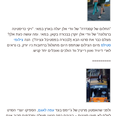
"החלום של קסנדרה" של וודי אלן יעלה בארץ במאי. "ויקי כריסטינה
ברצלונה" של וודי אלן יוקרן בבכורה בקאן, במאי. ומה עושה כעת אלן?
מצלם כבר את סרטו הבא (לבכורה בפסטיבל ונציה?). הנה
צילומי
סטילס
מיום הצילום שנתפס היום מתגלגל ברחובות ניו יורק, בו נראים
לארי דיוויד ואוון רייצ'ל ווד הולכים ואוכלים יחד קניש.
=========
ולפני שהאסטון מרטין של ג'יימס בונד
עפה לאגם
, הספיקו יוצרי הסרט
לצלם לא מעט סצינות – ביניהם כמה קטעי פעולה ומרדפים סביב אגם