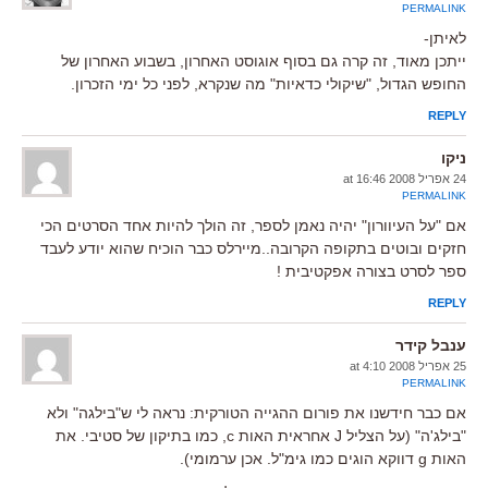
PERMALINK
לאיתן-
ייתכן מאוד, זה קרה גם בסוף אוגוסט האחרון, בשבוע האחרון של
החופש הגדול, "שיקולי כדאיות" מה שנקרא, לפני כל ימי הזכרון.
REPLY
ניקו
24 אפריל 2008 at 16:46
PERMALINK
אם "על העיוורון" יהיה נאמן לספר, זה הולך להיות אחד הסרטים הכי
חזקים ובוטים בתקופה הקרובה..מיירלס כבר הוכיח שהוא יודע לעבד
ספר לסרט בצורה אפקטיבית !
REPLY
ענבל קידר
25 אפריל 2008 at 4:10
PERMALINK
אם כבר חידשנו את פורום ההגייה הטורקית: נראה לי ש"בילגה" ולא
"בילג'ה" (על הצליל J אחראית האות c, כמו בתיקון של סטיבי. את
האות g דווקא הוגים כמו גימ"ל. אכן ערמומי).