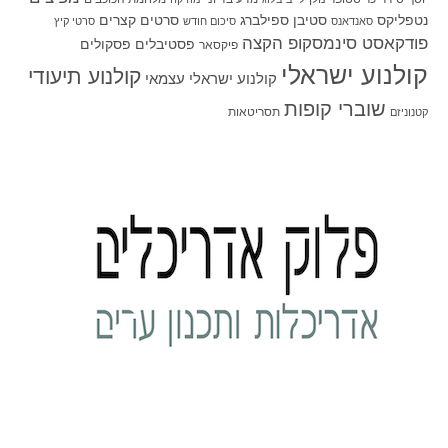
סטיבן ספילברג
סרטים קצרים
נטפליקס
סאנדאנס
סיכום חודש
סרטי קיץ
פודקאסט סינמסקופ הקצה
פסטיבלים
פסקולים
פיקסאר
קולנוע ישראלי
קולנוע תיעודי
קולנוע ישראלי עצמאי
שוברי קופות
תסריטאות
קטנוניזם