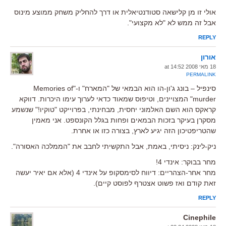
אולי זו מן קלישאה סטודנטיאלית או דרך להחליק משחק ממוצע מינוס
אבל זה ממש לא "לא מקצועי".
REPLY
אורון
18 מאי 2008 at 14:52
PERMALINK
סינפיל – בונג ג'ון-הו הוא הבמאי של "המארח" ו-"Memories of
murder" המצויינים, וטיפוס שמאוד כדאי לערוך עימו היכרות. דווקא
קראקס הוא השם האלמוני יחסית, מבחינתי, בפרוייקט "טוקיו!" שנשמע
מסקרן בעיקר בזכות הבמאים ופחות בגלל הקונספט. אני מאמין
שהטריפטיכון הזה יגיע לארץ, בצורה כזו או אחרת.
ניק-לינק: ניסיתי, באמת, אבל התקשיתי לחבב את "הממלכה האסורה".
מחר בבוקר: אינדי 4!
מחר אחר-הצהריים: דיווח לסימסקופ על אינדי 4 (אלא אם יאיר יעשה
זאת קודם ואז פשוט אצטרף לפוסט קיים).
REPLY
Cinephile