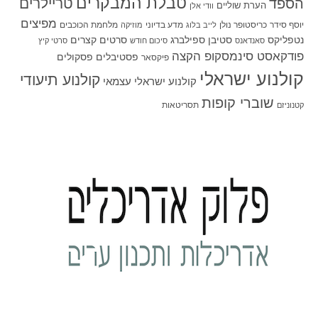
טבלת המבקרים
טריילרים
הספד
הערת שוליים
וודי אלן
מפיצים
יוסף סידר
כריסטופר נולן
מדע בדיוני
מלחמת הכוכבים
לייב בלוג
מוזיקה
סטיבן ספילברג
סרטים קצרים
נטפליקס
סאנדאנס
סיכום חודש
סרטי קיץ
פודקאסט סינמסקופ הקצה
פסטיבלים
פסקולים
פיקסאר
קולנוע ישראלי
קולנוע תיעודי
קולנוע ישראלי עצמאי
שוברי קופות
תסריטאות
קטנוניזם