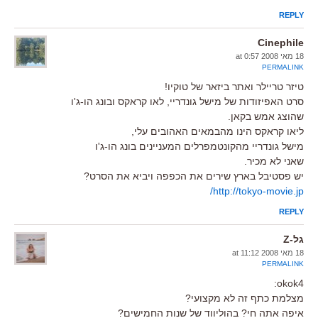
REPLY
Cinephile
18 מאי 2008 at 0:57
PERMALINK
טיזר טריילר ואתר ביזאר של טוקיו!
סרט האפיזודות של מישל גונדריי, לאו קראקס ובונג הו-ג'ו
שהוצג אמש בקאן.
ליאו קראקס הינו מהבמאים האהובים עלי,
מישל גונדריי מהקונטמפרלים המעניינים בונג הו-ג'ו
שאני לא מכיר.
יש פסטיבל בארץ שירים את הכפפה ויביא את הסרט?
http://tokyo-movie.jp/
REPLY
גל-Z
18 מאי 2008 at 11:12
PERMALINK
okok4:
מצלמת כתף זה לא מקצועי?
איפה אתה חי? בהוליווד של שנות החמישים?