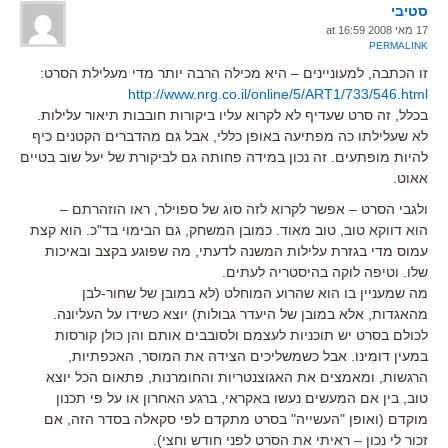
סטיבי
17 מאי 2008 at 16:59
PERMALINK
זו הכתבה, למעוניינים – היא מכילה הרבה יותר מדי מעלילת הסרט:
http://www.nrg.co.il/online/5/ART1/733/546.html
בכלל, זה סרט שעדיף לא לקרוא עליו ביקורות חובבות תיאור עלילות.
לא שעלילתו כה מפתיעה באופן כללי, אבל גם מהדברים הקטנים כיף
להיות מופתעים. זה נכון במידה פחותה גם לביקורת של יעל שוב בטיים
אאוט.
ולגבי הסרט – אפשר לקרוא לזה סוג של ספוילר, ראו הוזהרתם –
הוא דווקא טוב, טוב מאוד. כמובן המשחק, גם הבימוי בד"כ. הוא קצת
עמוס מדי בגזרת עלילות המשנה לדעתי, מה שפוגע בקצב ובאיכות
שלו. וטיפה לוקה בהיסטריה לעתים.
מה שמעניין בו הוא שהרוע המוחלט (לא במובן של שחור-לבן
מהאגדות, אלא במובן של היעדר גבולות) יוצא כשידו על העליונה.
לכולם בסרט יש תוכניות לעצמם ולסובבים אותם והן כולן קורסות
במעין דומינו. אבל כשמשליכים הצידה את המוסר, האכפתיות,
הרגשות, ומאמצים את האגוצנטריות והחומרנות, פתאום הכל יוצא
טוב, בין אם המעשים נעשו באקראי, ברגע האחרון או על פי תכנון
מוקדם (ואופן "העשייה" בסרט מתקדם לפי סקאלה בסדר הזה, אם
זכור לי נכון – ראיתי את הסרט לפני חודש וחצי).