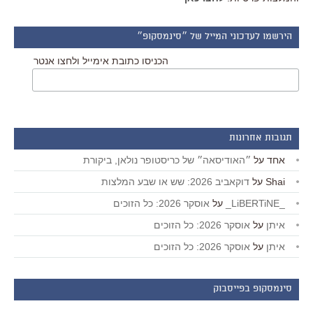
הירשמו לעדכוני המייל של ״סינמסקופ״
הכניסו כתובת אימייל ולחצו אנטר
תגובות אחרונות
אחד
על
״האודיסאה״ של כריסטופר נולאן, ביקורת
Shai
על
דוקאביב 2026: שש או שבע המלצות
_LiBERTiNE_
על
אוסקר 2026: כל הזוכים
איתן
על
אוסקר 2026: כל הזוכים
איתן
על
אוסקר 2026: כל הזוכים
סינמסקופ בפייסבוק