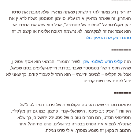
זה רעיון רע מאוד להגיד לשחקן שאתה מראיין שלא אהבת את סרטו
האחרון, זה שאתה מראיין אותו עליו. סיימון הטנסטון נשלח לראיין את
יואן מקג'רגור על "החלום של קסנדרה", אבל הוא שנא את הסרט. אז
הוא אמר את זה למקגרגור. לא נרשמה תגובה אלימה או קיצונית, זה
סתם דפק את הראיון כולו
.
========
הנה
קליפ חדש לשלומי שבן
, לשיר "הומור". הבמאי הוא אסף אסולין,
שהיה תלמיד שלי בסמסטר שעבר בסדנת וידיאו-קליפים בסם שפיגל,
אבל על הקליפ – למיטב ידיעתי – הוא התחיל לעבוד קודם, כך שאני לא
יכול לקחת עליו שום קרדיט.
=======
פתאום נזכרתי שאת הגרסה הקולנועית של פרננדו מיירלס ל"על
העיוורון" הפיק ניב פיכמן, הישראלי-קנדי. פיכמן, כמו גם דון מק'קלר,
תסריטאי הסרט, הם חברים טובים של פסטיבל ירושלים, כך שלא
אתפלא למצוא את הסרט בבכורה בירושלים. סרט פתיחה? אחרי
התגובות בקאן זה נשמע מופרך. אולי סרט נעילה.