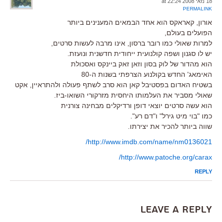
18 מאי 2008 at 22:24
PERMALINK
אורון, קאראקס הוא אחד הבמאים המענינים ביותר
הפועלים בעולם,
למרות שאולי כמו רובר ברסון, אינו מרבה לעשות סרטים,
יש לו סגנון ושפה קולנועית ייחודית חדשנית ונועזת.
הוא מהדור של לוק בסון וזאן זאק ביינקס ואסכולת
האימאג' החדש בקולנוע הצרפתי בשנות ה-80
בשטיח האדום בפסטיבל קאן הוא סרב לשתף פעולה ולהתראיין, אקט
שאולי מסביר את העלמותו היחסית מזרקורי השואו-ביז.
הוא עשה סרטים יוצאי דופן ורדיקלים מבחינה צורנית
כמו "בוי מיט גירל" ו"דם רע".
שווה ביותר להכיר את יצירתו.
http://www.imdb.com/name/nm0136021/
http://www.patoche.org/carax/
REPLY
Leave a Reply