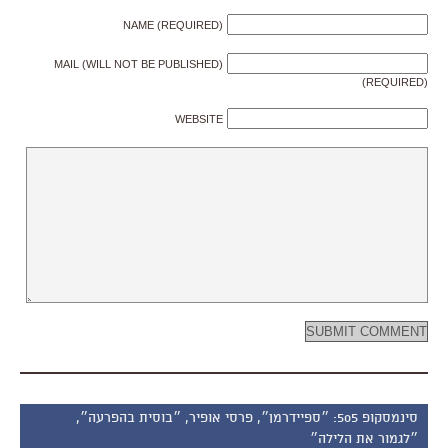
NAME (REQUIRED)
MAIL (WILL NOT BE PUBLISHED)
(REQUIRED)
WEBSITE
סינמסקופ 505: ״ספיידרמן״, פרסי אופיר, ״בוסית בהפרעה״,
״לגמור את הלילה״