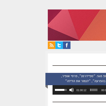
סינמסקופ 505: ״ספיידרמן״, פרסי אופיר,
בהפרעה״, ״לגמור את הלילה״
השתמש
01:00:12
00:
במקש
למעלה/למטה
כדי