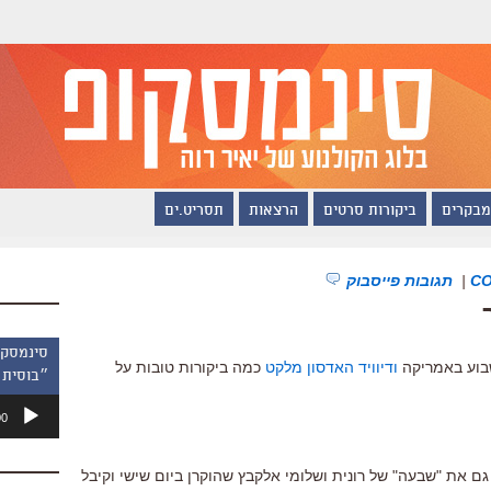
מבקרים
ביקורות סרטים
הרצאות
תסריט.ים
|
תגובות פייסבוק
שבוע באמריקה
ודיוויד האדסון מלקט
כמה ביקורות טובות על
״בוסית 
נגן
00
אודיו
גם את "שבעה" של רונית ושלומי אלקבץ שהוקרן ביום שישי וקיבל