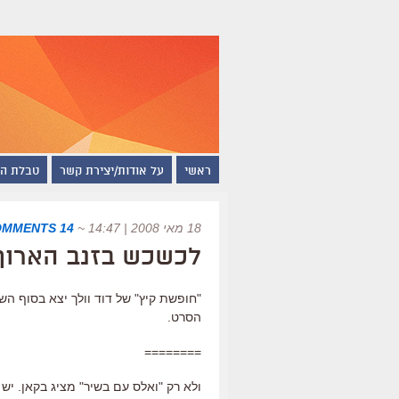
ראשי
על אודות/יצירת קשר
טבלת ה
18 מאי 2008 | 14:47
~
14 COMMENTS
לכשכש בזנב הארוך
"חופשת קיץ" של דוד וולך יצא בסוף ה
הסרט.
========
ולא רק "ואלס עם בשיר" מציג בקאן. יש 