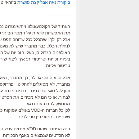
ביקורת נאה אבל קצת פושרת
ב"וראייטי"
=========
את האפשרות לראות על המסך הביתי כל 
אבל רק ילך וישתכלל ככל שרוחב הפס יג
לנחלת הכלל, כבר מתברר שיש לא מעט 
האולפנים הגדולים, בעלי הזכויות של ה
בעיות זכויות וטריטוריות: איך ליצור שי
טריטוריאליות.
אבל הבעיה הכי גדולה, כך מתברר, היא 
מתברר, לא מסוגלים להחליט. "פרדוקס ה
נכון לכל סוגי הצרכנים – רוצים מבחר
לבחור. או כי הם לא מכירים את הסרטי
מתחשק להם באותו רגע.
לכן כל חברות ה-VOD ב
שעתיים בזפזופ בין טריילרים.
הנה הפתרון שהוט D
לא הסרטים שנמצאים באגף הבכורות, ע