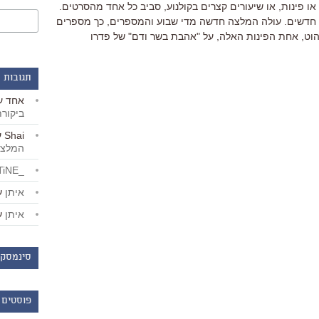
 פינות, או שיעורים קצרים בקולנוע, סביב כל אחד מהסרטים.
י חדשים. עולה המלצה חדשה מדי שבוע והמספרים, כך מספרים
של הוט, אחת הפינות האלה, על "אהבת בשר ודם" של פדרו
תגובות 
אחד
ע
ביקור
Shai
ע
המלצו
_LiBERTiNE_
איתן
ע
איתן
ע
סינמסקו
פוסטים 