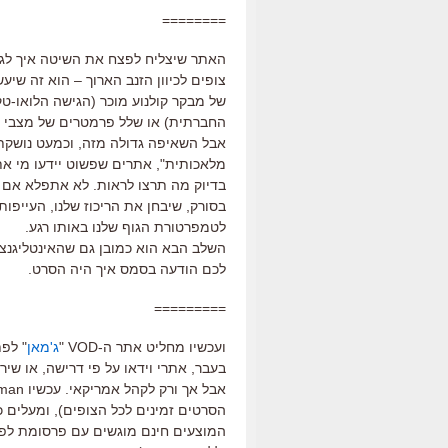
========
האתר שיצליח לפצח את השיטה איך לגר
צופים לכיוון הזנב הארוך – הוא זה ש
של מבקר קולנוע מוכר (הגישה הלואו-ט
החברתית) או שלל פרמטרים של מצבי ר
אבל השאיפה גדולה מזה, וכמעט נושקת 
מלאכותית", אתרים שפשוט יידעו מי את
בדיוק מה תרצו לראות. לא אתפלא אם ה
בסורק, שיבחן את הריכוז שלנו, העייפות
לטמפרטורת הגוף שלנו באותו רגע.
השלב הבא הוא כמובן גם שהאינטליגנ
לכם הודעה בסמס איך היה הסרט.
=========
ועכשיו מחליט אתר ה-VOD "
ג'מאן
" לפת
בעבר, אתרי וידאו על פי דרישה, או שיר
הסרטים זמינים לכל הצופים), ומעלים 
המוצעים חינם מוגשים עם פרסומת לפני