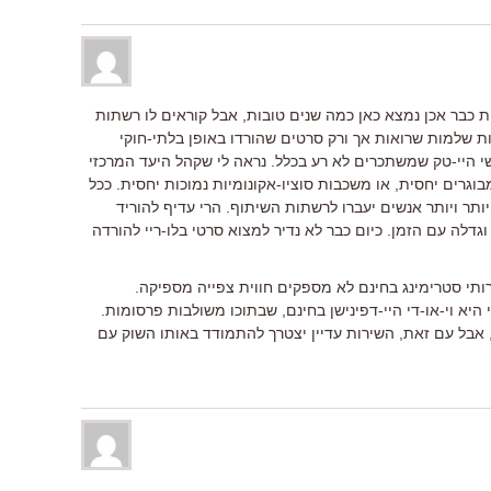
כבר אכן נמצא כאן כמה שנים טובות, אבל קוראים לו רשתות
ות שלמות שרואות אך ורק סרטים שהורדו באופן בלתי-חוקי
שי היי-טק שמשתכרים לא רע בכלל. נראה לי שקהל היעד המרכזי
מבוגרים יחסית, או משכבות סוציו-אקונומיות נמוכות יחסית. ככל
ותר ויותר אנשים יעברו לרשתות השיתוף. הרי עדיף להוריד
דלה עם הזמן. כיום כבר לא נדיר למצוא סרטי בלו-ריי להורדה
ירותי סטרימינג בחינם לא מספקים חווית צפייה מספיקה.
יא וי-או-די היי-דפינישן בחינם, שבתוכו משולבות פרסומות.
, אבל עם זאת, השירות עדיין יצטרך להתמודד באותו השוק עם