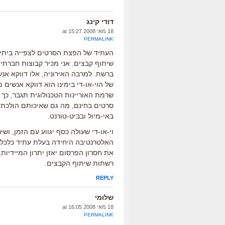
דודי קינג
18 מאי 2008 at 15:27
PERMALINK
העתיד של הפצת הסרטים לצפייה ביתית 
שיתוף קבצים. אני מכיר קבוצות חברתי
ברשת. למרבה האירוניה, אלו דווקא אנ
של הוי-או-די בימינו הוא דווקא אנשים 
שרמת האוריינות הטכנולוגית תגבר, כך י
סרטים בחינם, מה גם שאיכותם הולכת וג
באי-מיול ובביט-טורנט.
וי-או-די שעולה כסף יגווע עם הזמן, וש
האלטרנטיבה היחידה בעלת עתיד כלכלי ה
את חסרון הפרסום יאזן יתרון המיידיות
רשתות שיתוף הקבצים.
REPLY
שלומי
18 מאי 2008 at 16:05
PERMALINK