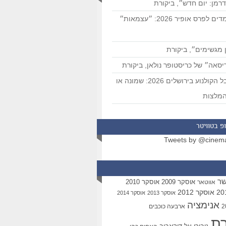
רמן: יום חדש״, ביקורת
המועמדים לפרס אופיר 2026: ״עצמאות״
 מגשימים״, ביקורת
סאה״ של כריסטופר נולאן, ביקורת
פסטיבל הקולנוע בירושלים 2026: שמונה או
מלצות
פ בטוויטר
Tweets by @cinem
שר
אוסקר 2009
אוסקר 2010
אווטאר
אוסקר 2012
אוסקר 2013
אוסקר 2014
אנימציה
ארבעה כוכבים
רת