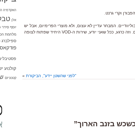
האקדמיה הי
פבורן וקרי גרנט.
טבל
אלן
ליוודיים. המבחר עדיין לא עצום, ולא מוצרי הפרימיום, אבל יש
יוסף סידר
כ
שם כמה הברקות וכמה דברים מסקרנים. וזה כרגע, ככל שאני יודע, שירות ה-VOD היחיד שפתוח לצופה
מלחמת הכו
ספילברג
ס
פודקאסט
פסטיבלים
קולנוע י
"לפני שהשטן יידע", הביקורת
»
שו
קטנוניזם