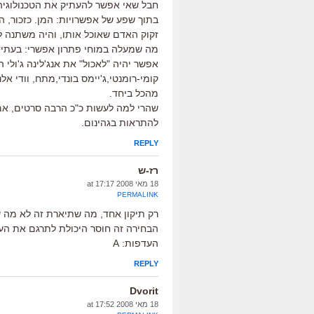
חבל שאי אפשר להעתיק את הטכנולוגיה,
בתוך שפע של אפשרויות: המן. כזכור, ה
זקוק האדם שאוכל אותו, והיה משתנה ל
מה שמעלה במוחי פתרון אפשרי: בעתיד י
אפשר יהיה "לאכול" את אנג'לינה ג'ולי ה
קומי-רומנטי,ג'יימס בונדי,מתח, וודי אל
מהכל ביחד.
שהרי למה לעשות כ"כ הרבה סרטים, אם
להתראות בגהינום.
REPLY
רז-ש
18 מאי 2008 at 17:17
PERMALINK
רק תיקון אחד, מה שתיארת זה לא מה 
הבחירה זה חוסר היכולת לתרגם את הע
העדפות: A
REPLY
Dvorit
18 מאי 2008 at 17:52