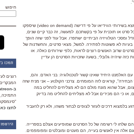
.
חיפוש
העתיד של הקולנוע/טלוויזיה/אינטרנט נמצא בשירותי הווידיאו על פי דרישה (video on demand) שיספקו
סרט או תוכנית על פי בקשתכם. למעשה, זה כבר קיים שנים,
דל ומסכי הטלוויזיה הביתיים ישתפרו. אבל עוד לפני שזה הופך
בעיות לא פשוטות לפתירה. למשל, מצאי סרטים, והחשדנות של
סרטים שרוב האנשים רוצים לראות, כלפי שירותים כאלה. או
רות כזה שיהיה גלובלי, בשעה שזכויות הסרטים הן עדיין
תמכו ב"
עם האלמנט היחיד שאינו קשור לטכנולוגיה: בני האדם. והם,
רוצים לעז
בחירה", קוראים לזה המומחים. צרכני הקולנוע – אני מניח שזה
המבקרים 
 עצום, אבל שהוא מונח מולם הם לא מצליחים להחליט במה
ב-Patreon
ם, או כי הם מכירים אבל לא מצליחים להחליט מה בדיוק
התמיכה, 
"סינמסקופ
עולם עסוקות כרגע בלמצוא דרכים לעזור לצופים לבחור משהו, ולא רק להעביר
לחצו כאן
VO מנסים עכשיו. הם שלחו לי רשימה של כל הסרטים שמופיעים אצלם בספרייה.
הירשמו 
ם אלה אין לאנשים בעייה, הם מעטים ומובלטים ומפומפמים.