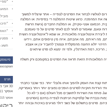
״ספייד
ום לגולשיו לבחור את הסרטים לצפייה – אתר שיצליח למשוך
מוביל
יעשה את המהפכה. כרגע שיטות ההמלצה די בסיסיות: או המלצה
״תיכון
קית, הכמעט אנטי-טקית), או המלצת החברים (גישת הרשת
וח וטעם, שאמורים לעזור לכם לאתר סרטים על פי טעמכם.
״האודי
ליצירת אינטליגנציה מלאכותית, או שמא ל"אינטליגנציה רגשית
ם, מה ראיתם, מה אהבתם, איזה מין טיפוסים אתם, ויידעו
זיהוי יזלוג החוצה מהמקלדת ונצטרך להעביר עין או אצבע
תשע ה
, הריכוז, רמת האדרנלין, ולפי זה ימצא לנו סרט שיתאים
ציה המלאכותית הזאת תראה את הסרטים במקומכם ורק תשלח
סינמסקו
ascopian
תגים
וח קצת את העסק ולהפוך אותו גלובלי יותר. כפי שכבר כתבתי
אבי נ
3D
ותי הורדות חוקיות לסרטים הופכים נפוצים יותר ויותר באמריקה,
אוסקר 2011
אבל אך ורק לקהל אמריקאי. עכשיו Jaman פותח את השירות לתושבים מכל העולם (אם כי לא כל
אוסקר 2015
כמות נכבדת של קלסיקות הניתנות לצפייה בחינם (הסרטים
הם. סרטים בתשלום של כשני דולר מגיעים באיכות גבוהה יותר
ביקו