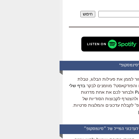
להגביר
או
חיפוש
להנמיך
עוצמת
שמע.
סינמסקופ"
ור לממן את פעילות הבלוג, טבלת
והפודקאסט? מוזמנים לבקר
בדף שלי
ולבחור לכם את אחת מדרגות
ולהצטרף לקבוצות הסודיות של
" לקבלת עדכונים והמלצות פרטיות.
לעדכוני המייל של ״סינמסקופ״