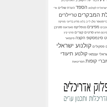
גיבורי על
דוקאביב
האחים כהן
הספד
הערת שוליים
שראלית לקולנוע
וודי
ת המבקרים
טריילרים
ריסטופר נולן
מדע בדיוני
לייב בלוג
מוזיקה
מפיצים
סטיבן
נטפליקס
כבים
סאנדאנס
סרטים קצרים
יכום חודש
סרטי קיץ
 סינמסקופ הקצה
פיקסאר
קולנוע ישראלי
פסקולים
קולנוע תיעודי
שראלי עצמאי
ברי קופות
תסריטאות