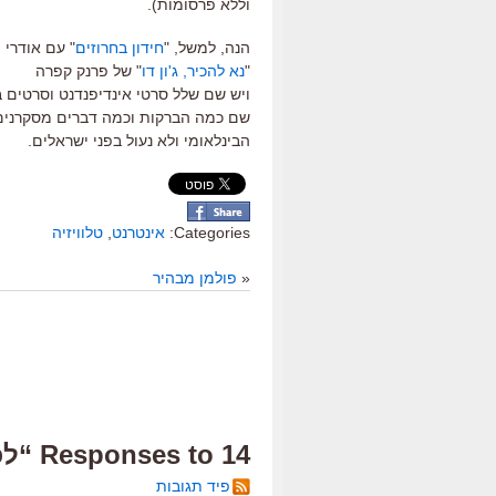
וללא פרסומות).
הנה, למשל, "
חידון בחרוזים
" עם אודרי ה
"
נא להכיר, ג'ון דו
" של פרנק קפרה
ויש שם שלל סרטי אינדיפנדנט וסרטים בו
הבינלאומי ולא נעול בפני ישראלים.
Categories:
אינטרנט
,
טלוויזיה
«
פולמן מבהיר
14 Responses to “לכשכש בזנב הארוך”
פיד תגובות