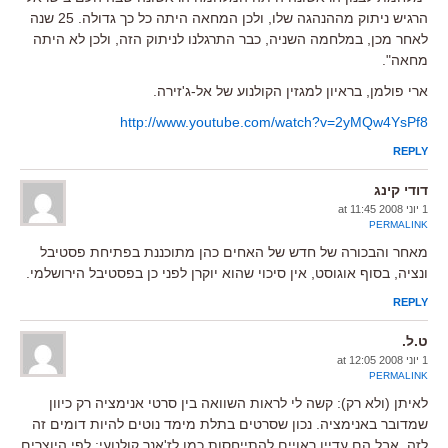
הרגיש ניתוק מההנהגה שלו, ולכן המחאה היתה כל כך גדולה. 25 שנה
לאחר מכן, במלחמה השניה, כבר התרגלנו לניתוק הזה, ולכן לא היתה
מחאה".
ארי פולמן, בראיון למגזין הקולנוע של אל-ג'זירה.
http://www.youtube.com/watch?v=2yMQw4YsPf8
REPLY
דודי קינג
1 יוני 2008 at 11:45
PERMALINK
מאחר והבכורה של חדש של האחים כהן מתוכננת בפתיחת פסטיבל
ונציה, בסוף אוגוסט, אין סיכוי שהוא יוקרן לפני כן בפסטיבל הירושלמי.
REPLY
ט.ל.
1 יוני 2008 at 12:05
PERMALINK
לאיתן (ולא רק): קשה לי לראות השוואה בין סרטי אנימציה רק כיוון
שמדובר באנימציה. נכון שסרטים בתלת מימד נוטים להיות דומים זה
לזה, אבל הם עדיין ראויים להתייחסות כמו לז'אנר קולנועי: לפי היוצרים