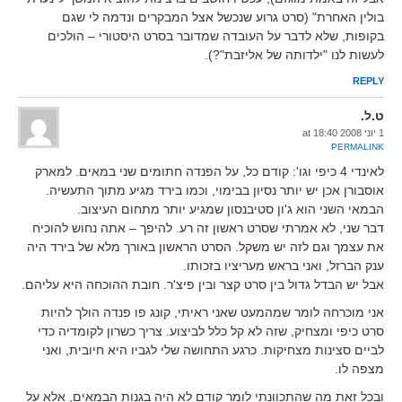
בולין האחרת" (סרט גרוע שנכשל אצל המבקרים ונדמה לי שגם
בקופות, שלא לדבר על העובדה שמדובר בסרט היסטורי – הולכים
לעשות לנו "ילדותה של אליזבת"?).
REPLY
ט.ל.
1 יוני 2008 at 18:40
PERMALINK
לאינדי 4 כיפי וגו': קודם כל, על הפנדה חתומים שני במאים. למארק
אוסבורן אכן יש יותר נסיון בבימוי, וכמו בירד מגיע מתוך התעשיה.
הבמאי השני הוא ג'ון סטיבנסון שמגיע יותר מתחום העיצוב.
דבר שני, לא אמרתי שסרט ראשון זה רע. להיפך – אתה נחוש להוכיח
את עצמך וגם לזה יש משקל. הסרט הראשון באורך מלא של בירד היה
ענק הברזל, ואני בראש מעריציו בזכותו.
אבל יש הבדל גדול בין סרט קצר ובין פיצ'ר. חובת ההוכחה היא עליהם.
אני מוכרחה לומר שמהמעט שאני ראיתי, קונג פו פנדה הולך להיות
סרט כיפי ומצחיק, שזה לא קל כלל לביצוע. צריך כשרון לקומדיה כדי
לביים סצינות מצחיקות. כרגע התחושה שלי לגביו היא חיובית, ואני
מצפה לו.
ובכל זאת מה שהתכוונתי לומר קודם לא היה בגנות הבמאים, אלא על