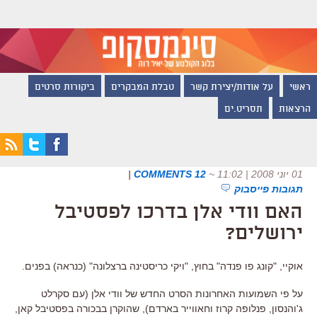
ראשי
על אודות/יצירת קשר
טבלת המבקרים
ביקורות סרטים
הרצאות
תסריט.ים
01 יוני 2008 | 11:02
~
12 COMMENTS
|
תגובות פייסבוק
האם וודי אלן בדרכו לפסטיבל
ירושלים?
אוקיי, "קונג פו פנדה" בחוץ, "ויקי כריסטינה ברצלונה" (כנראה) בפנים.
על פי השמועות האחרונות הסרט החדש של וודי אלן (עם סקרלט
ג'והנסון, פנלופה קרוז וחאווייר בארדם), שהוקרן בבכורה בפסטיבל קאן,