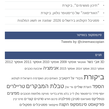
״תיכון מגשימים״, ביקורת
״האודיסאה״ של כריסטופר נולאן, ביקורת
פסטיבל הקולנוע בירושלים 2026: שמונה או תשע המלצות
סינמסקופ בטוויטר
Tweets by @cinemascopian
תגים
אבי נשר
אוסקר 2011
אוסקר 2012
אוסקר 2009
אוסקר 2010
3D
אווטאר
אנימציה
אוסקר 2015
ארבעה כוכבים
אוסקר 2013
אוסקר 2014
ביקורת
גיבורי על
דוקאביב
האחים כהן
האקדמיה הישראלית לקולנוע
טבלת המבקרים
טריילרים
הספד
הערת שוליים
וודי אלן
מפיצים
יוסף סידר
כריסטופר נולן
מדע בדיוני
מלחמת הכוכבים
לייב בלוג
מוזיקה
סטיבן ספילברג
סרטים קצרים
נטפליקס
סאנדאנס
סיכום חודש
סרטי קיץ
פודקאסט סינמסקופ הקצה
פסטיבלים
פסקולים
פיקסאר