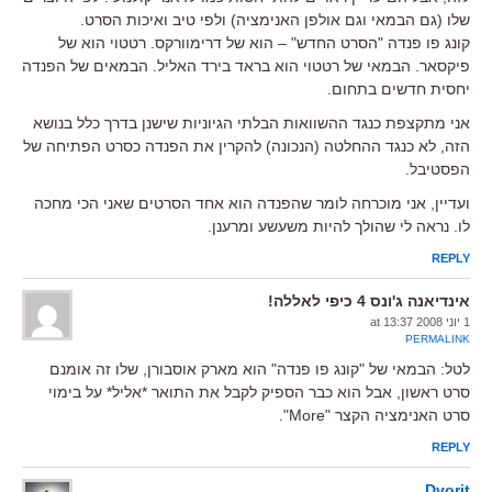
שלו (גם הבמאי וגם אולפן האנימציה) ולפי טיב ואיכות הסרט.
קונג פו פנדה "הסרט החדש" – הוא של דרימוורקס. רטטוי הוא של
פיקסאר. הבמאי של רטטוי הוא בראד בירד האליל. הבמאים של הפנדה
יחסית חדשים בתחום.
אני מתקצפת כנגד ההשוואות הבלתי הגיוניות שישנן בדרך כלל בנושא
הזה, לא כנגד ההחלטה (הנכונה) להקרין את הפנדה כסרט הפתיחה של
הפסטיבל.
ועדיין, אני מוכרחה לומר שהפנדה הוא אחד הסרטים שאני הכי מחכה
לו. נראה לי שהולך להיות משעשע ומרענן.
REPLY
אינדיאנה ג'ונס 4 כיפי לאללה!
1 יוני 2008 at 13:37
PERMALINK
לטל: הבמאי של "קונג פו פנדה" הוא מארק אוסבורן, שלו זה אומנם
סרט ראשון, אבל הוא כבר הספיק לקבל את התואר *אליל* על בימוי
סרט האנימציה הקצר "More".
REPLY
Dvorit