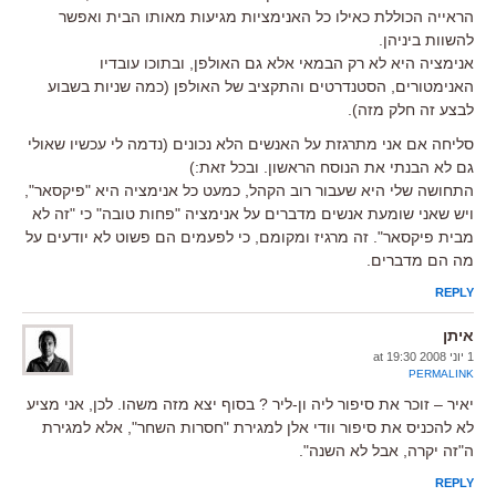
הראייה הכוללת כאילו כל האנימציות מגיעות מאותו הבית ואפשר
להשוות ביניהן.
אנימציה היא לא רק הבמאי אלא גם האולפן, ובתוכו עובדיו
האנימטורים, הסטנדרטים והתקציב של האולפן (כמה שניות בשבוע
לבצע זה חלק מזה).
סליחה אם אני מתרגזת על האנשים הלא נכונים (נדמה לי עכשיו שאולי
גם לא הבנתי את הנוסח הראשון. ובכל זאת:)
התחושה שלי היא שעבור רוב הקהל, כמעט כל אנימציה היא "פיקסאר",
ויש שאני שומעת אנשים מדברים על אנימציה "פחות טובה" כי "זה לא
מבית פיקסאר". זה מרגיז ומקומם, כי לפעמים הם פשוט לא יודעים על
מה הם מדברים.
REPLY
איתן
1 יוני 2008 at 19:30
PERMALINK
יאיר – זוכר את סיפור ליה ון-ליר ? בסוף יצא מזה משהו. לכן, אני מציע
לא להכניס את סיפור וודי אלן למגירת "חסרות השחר", אלא למגירת
ה"זה יקרה, אבל לא השנה".
REPLY