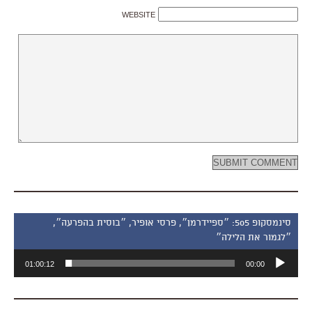
WEBSITE
סינמסקופ 505: ״ספיידרמן״, פרסי אופיר, ״בוסית בהפרעה״,
״לגמור את הלילה״
נגן
01:00:12
00:00
אודיו