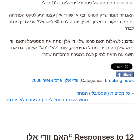
יהיה סרט הפתיחה של פסטיבל ירושלים ב-10 ביולי.
האם זה אומר שרק הסרט יוצג או שוודי אלן עצמו יגיע לטקס הפתיחה
ויחגוג, בביקורו הראשון בארץ, יום הולדת 60 לישראל? אני עדיין מנסה
לברר.
עדכון:
לשאלות האם סרטו של וודי אלן יפתח את הפסטיבל והאם וודי
יבוא אילן דה פריס, מנהל הסינמטק, עונה "לא" ו"לא". אצטרך גם את
השמועה הזאת לתייק כעת במגירת ה"חסרות שחר".
breaking news
Categories:
,
וודי אלן
,
פרס אופיר 2008
«
כל מסיבות (ופסטיבלי) המחר
חמש הערות פסטיבליות (והצעות בלעדיות)
»
12 Responses to “האם וודי אלן