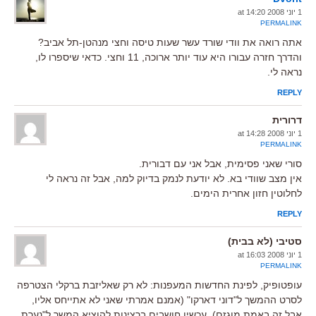
1 יוני 2008 at 14:20
PERMALINK
אתה רואה את וודי שורד עשר שעות טיסה וחצי מנהטן-תל אביב?
והדרך חזרה עבורו היא עוד יותר ארוכה, 11 וחצי. כדאי שיספרו לו,
נראה לי.
REPLY
דרורית
1 יוני 2008 at 14:28
PERMALINK
סורי שאני פסימית, אבל אני עם דבורית.
אין מצב שוודי בא. לא יודעת לנמק בדיוק למה, אבל זה נראה לי
לחלוטין חזון אחרית הימים.
REPLY
סטיבי (לא בבית)
1 יוני 2008 at 16:03
PERMALINK
עופטופיק, לפינת החדשות המעפנות: לא רק שאליזבת ברקלי הצטרפה
לסרט ההמשך ל"דוני דארקו" (אמנם אמרתי שאני לא אתייחס אליו,
אבל זה באמת מוגזם), עכשיו חושבים ברצינות להוציא המשך ל"נערת