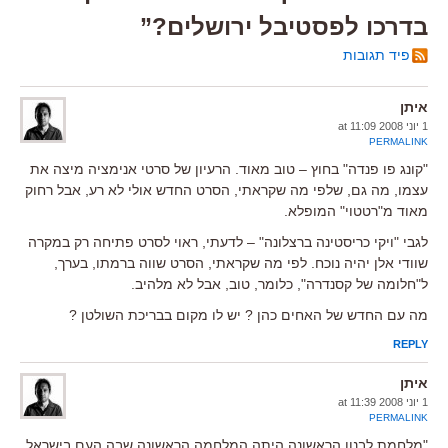
בדרכו לפסטיבל ירושלים?”
פיד תגובות
איתן
1 יוני 2008 at 11:09
PERMALINK
"קונג פו פנדה" בחוץ – טוב מאוד. הרעיון של סרטי אנימציה מיצה את
עצמו, מה גם, שלפי מה שקראתי, הסרט החדש אולי לא רע, אבל רחוק
מאוד מ"רטטוי" המופלא.
לגבי "ויקי כריסטינה ברצלונה" – לדעתי, ראוי לסרט פתיחה רק במקרה
שוודי אלן יהיה נוכח. לפי מה שקראתי, הסרט שווה ברמתו, בערך,
ל"חלומה של קסנדרה", כלומר, טוב, אבל לא מלהיב.
מה עם החדש של האחים כהן ? יש לו מקום בבריכת השולטן ?
REPLY
איתן
1 יוני 2008 at 11:39
PERMALINK
"מלחמת לבנון הראשונה היתה המלחמה הראשונה שבה העם בישראל