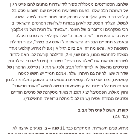
שלהם, הסטודנטים ממכללת ספיר ליד שדרות נותנים להם פייט הגון
על תשומת הלב שלנו. בפעם השביעית מתקיים שם השבוע פסטיבל
קולנוע דרום שרק הולך ונהיה מרתק יותר ויותר משנה לשנה. השנה,
למשל, הצליח הפסטיבל לארגן בכורות לשלושת הסרטים הישראליים
הכי מסקרנים ומדוברים של העונה. “שבעה" של רונית ושלומי אלקבץ
יהיה סרט הפתיחה. “איים אבודים" של רשף לוי יהיה סרט הנעילה.
ובאמצע תתקיים הבכורה הישראלית ל"ואלס עם בשיר", עטור תהילת
תשואות קאן. וראו מה זה: אם ביום רגיל אין אפילו אירוע קולנועי אחד
מוצלח להתרגש ממנו, ביום שני, 2.6, הדילמה קורעת לב: האם לנדוד
לשדרות ולראות את "ואלס עם בשיר" בשדרות (חינם! אם כי יש להזמין
כרטיסים מראש) או לנדוד לתל אביב ולפגוש את ג'ון סיילס. החסרון של
שדרות עשוי להיות גם היתרון שלה: אמנם תמיד יש חשש למטח
קסאמים, מצד שני נפילת קסאמים באמצע סרט העוסק במלחמת לבנון
וההפצצות על ביירות יעניק משמעות חדשה למושג "סאונד סראונד".
וחוץ מאלה, הפסטיבל יציג תוכנית מאוד מסקרנת של סרטים הודיים
וסרטים ממזרח אסיה (שימו לב ל"מחלה טרופית" התאילנדי).
קופרו, אשכול פיס תל אביב
(עד 2.6)
אירוע פנים תעשייתי, המתקיים כבר 11 שנה – בו מגיעים ארצה לא