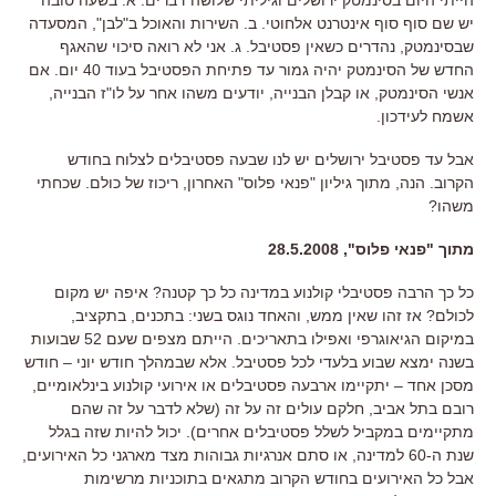
יש שם סוף סוף אינטרנט אלחוטי. ב. השירות והאוכל ב"לבן", המסעדה
שבסינמטק, נהדרים כשאין פסטיבל. ג. אני לא רואה סיכוי שהאגף
החדש של הסינמטק יהיה גמור עד פתיחת הפסטיבל בעוד 40 יום. אם
אנשי הסינמטק, או קבלן הבנייה, יודעים משהו אחר על לו"ז הבנייה,
אשמח לעידכון.
אבל עד פסטיבל ירושלים יש לנו שבעה פסטיבלים לצלוח בחודש
הקרוב. הנה, מתוך גיליון "פנאי פלוס" האחרון, ריכוז של כולם. שכחתי
משהו?
מתוך "פנאי פלוס", 28.5.2008
כל כך הרבה פסטיבלי קולנוע במדינה כל כך קטנה? איפה יש מקום
לכולם? אז זהו שאין ממש, והאחד נוגס בשני: בתכנים, בתקציב,
במיקום הגיאוגרפי ואפילו בתאריכים. הייתם מצפים שעם 52 שבועות
בשנה ימצא שבוע בלעדי לכל פסטיבל. אלא שבמהלך חודש יוני – חודש
מסכן אחד – יתקיימו ארבעה פסטיבלים או אירועי קולנוע בינלאומיים,
רובם בתל אביב, חלקם עולים זה על זה (שלא לדבר על זה שהם
מתקיימים במקביל לשלל פסטיבלים אחרים). יכול להיות שזה בגלל
שנת ה-60 למדינה, או סתם אנרגיות גבוהות מצד מארגני כל האירועים,
אבל כל האירועים בחודש הקרוב מתגאים בתוכניות מרשימות