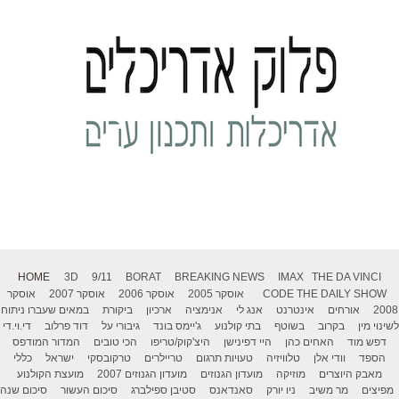
HOME
3D
9/11
BORAT
BREAKING NEWS
IMAX
THE DA VINCI
THE DAILY SHOW
CODE
אוסקר 2005
אוסקר 2006
אוסקר 2007
אוסקר
2008
אורחים
אינטרנט
אנג לי
אנימציה
ארכיון
ביקורת
במאים שעברו ניתוח
לשינוי מין
בקרוב
בשוטף
בתי קולנוע
ג'יימס בונד
גיבורי על
דוד פרלוב
די.וי.די
דפש מוד
האחים כהן
היי דפינישן
היצ'קוק/טריפו
הכי טובים
המדור המודפס
הספד
וודי אלן
טלוויזיה
טעויות תרגום
טריילרים
טרקובסקי
ישראל
כללי
מאבק היוצרים
מוזיקה
מועדון הגנוזים
מועדון הגנוזים 2007
מועצת הקולנוע
מפיצים
מר משיב
ניו יורק
סאנדאנס
סטיבן ספילברג
סיכום העשור
סיכום שנה