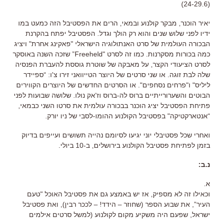
(24-29.6)
יאיר הוכנר, מבקר קולנוע ובמאי, הרים את הפסטיבל הזה כמעט במו
ידיו לפני שלוש שנים והוא רק הולך וגדל. הפסטיבל יפתח בהקרנת
הבכורה העולמית של סרט האנתולוגיה הישראלי "פאקינג אחרת" ויציג
כמה בכורות מסקרנות. כמו זה לסרט "Freeheld” שזכה השנה באוסקר
לסרט הציעודי הקצר, על מאבקה של שוטרת גוססת להעברת הפנסיה
שלה לבת זוגה. או שני סרטים של היוצר הטייוואני זירו צ'ו: “ספיידר
ליליס" ו"פרחים נסחפים". או הסרטים החדשים של היוצרים הקווירים
הבוטים והשערורייתיים ברוס לה-ברוס וז'אק נולו. שלושה שבועות לפני
פתיחת הפסטיבל יציג הוכנר בבכורה עולמית את סרטו השני כבמאי,
“אנטארקטיקה" בפסטיבל הקולנוע ההומו-לסבי של ניו יורק.
ואחרי שכל פסטיבלי יוני יגיעו לסיומם נהייה תשושים ועייפים בדיוק
בזמן לפתיחת פסטיבל הקולנוע בירושלים, ב-10 ביולי.
נ.ב:
א.
וכאילו זה לא מספיק, אז יש באמצע גם את פסטיבל האוכל "טעם
העיר”, את שבוע הספר (שחוזר – הידד! – לככר רבין), ואת פסטיבל
ישראל, שפעם היה משקיע מקום לקולנוע (למשל סרטים אילמים