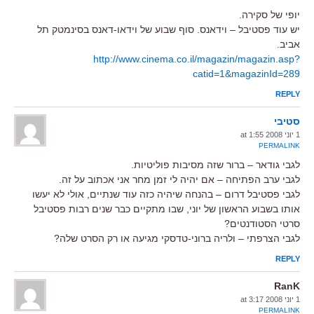
יופי של סקירה.
יש עוד פסטיבל – וידאנס. סוף שבוע של וידאו-דאנס בסינמטק תל
אביב.
http://www.cinema.co.il/magazin/magazin.asp?
catid=1&magazinId=289
REPLY
סטיבי
1 יוני 2008 at 1:55
PERMALINK
לגבי גודאר – ברור שזה מסיבות פוליטיות.
לגבי ערב הפתיחה – אם יהיה לי זמן מחר אני אכתוב על זה.
לגבי פסטיבל דרום – בהנחה שיהיה כזה עוד שנתיים, אולי לא יעשו
אותו בשבוע הראשון של יוני, שבו מתקיים כבר שנים רבות פסטיבל
סרטי הסטודנטים?
לגבי הצרפתי – ולריה ברוני-טדסקי מגיעה או רק הסרט שלה?
REPLY
RanK
1 יוני 2008 at 3:17
PERMALINK