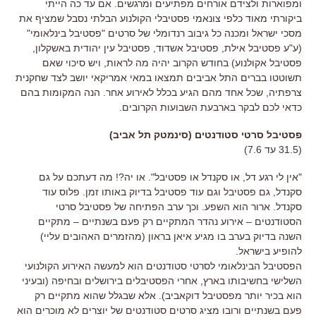
ומפוארות ולצידם אורחים מפתיעים ומרגשים. אם עד כה הייתי
ביקורתי מאוד כלפי צונאמי פסטיבלי הקולנוע הבלתי נסבל שמציף את
מסכי ישראל ומכנה כל גיבוב רנדומלי של סרטים "פסטיבל בינלאומי"
(ע"ע פסטיבל אילת, פסטיבל אשדוד, פסטיבל עין יהודית באשקלון,
פסטיבל אקולנוע) בחודש הקרוב יהיה מה לראות, ויש סיכוי שאם
תשוטטו בברים התל אביבים תמצאו במאי אמריקאי יושב לצד שחקנית
צרפתיה, שכל אחד מהם הגיע בכלל לאירוע אחר. הנה המקומות בהם
כדאי לכם לבקר בארבעת השבועות הקרובים.
פסטיבל סרטי סטודנטים (סינמטק תל אביב)
(31.5 עד 7.6)
"אין לי רגע דל, או סקנדל או פסטיבל". או יה?! מה דעתכם על גם
סקנדל, גם פסטיבל וגם עוד פסטיבל בדיוק באותו זמן. פלוס עוד
סקנדל. ארור הוא השפע. וכך ערב הפתיחה של פסטיבל סרטי
הסטודנטים – אירוע נהדר המתקיים רק פעם בשנתיים – מתקיים
השנה בדיוק בערב בו מגיע איאן בראון (מהזמרים האהובים עליי)
להופיע בישראל.
הפסטיבל הבינלאומי לסרטי סטודנטים הוא למעשה האירוע הקולנועי
השלישי בחשיבותו בארץ, אחרי הפסטיבלים בירושלים ובחיפה (ובעיני
הוא בכיר יותר מפסטיבל דוקאביב). אלא שבגלל שהוא מתקיים רק
פעם בשנתיים ורובו מציג סרטים סטודנטים של יוצרים לא מוכרים הוא