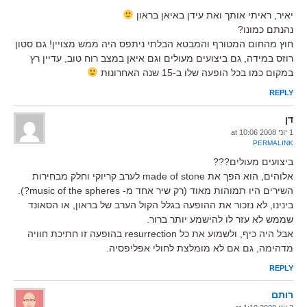
יאיר, ראיתי אותך ואת עידן באיאן בראון
נהנתם כמונו?
חוץ מהחום המטורף והמבטא הבלתי ניתפס היה ממש מצויין! גם סטון
רוזס במידה, גם ביצועים מעולים וגם איאן במצב רוח טוב, עדיין רץ
במקום כמו בכל הופעה שלו ב-15 שנה האחרונות
REPLY
דן
1 יוני 2008 at 10:06
PERMALINK
ביצועים מעולים???
אלוהים, הוא הפך את made of stone לערב קריוקי וחלק מבחירות
השירים היו תמוהות מאוד (רק שיר אחד מ- music of the spheres?).
בינינו, לא נזכור את ההופעה בגלל הקול הערב של בראון, או הסאונד
שממש לא עזר לו להישמע יותר ברור.
אבל היה כיף, ולשמוע את כל resurrection בהופעה זו חתיכת חוויה
מדהימה, גם אם לא מומלצת לחולי אפליפסיה.
REPLY
רותם