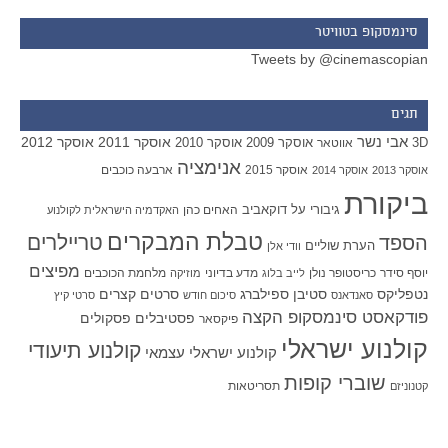
סינמסקופ בטוויטר
Tweets by @cinemascopian
תגים
אבי נשר
אוסקר 2011
אוסקר 2012
אוסקר 2009
אוסקר 2010
3D
אווטאר
אנימציה
אוסקר 2015
ארבעה כוכבים
אוסקר 2013
אוסקר 2014
ביקורת
גיבורי על
דוקאביב
האחים כהן
האקדמיה הישראלית לקולנוע
טבלת המבקרים
טריילרים
הספד
הערת שוליים
וודי אלן
מפיצים
יוסף סידר
כריסטופר נולן
מדע בדיוני
מלחמת הכוכבים
לייב בלוג
מוזיקה
סטיבן ספילברג
סרטים קצרים
נטפליקס
סאנדאנס
סיכום חודש
סרטי קיץ
פודקאסט סינמסקופ הקצה
פסטיבלים
פסקולים
פיקסאר
קולנוע ישראלי
קולנוע תיעודי
קולנוע ישראלי עצמאי
שוברי קופות
תסריטאות
קטנוניזם