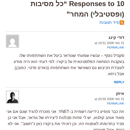
10 Responses to “כל מסיבות
(ופסטיבלי) המחר”
פיד תגובות
דודי קינג
31 מאי 2008 at 19:51
PERMALINK
סקנדל נוסף – עכשיו שמעתי שגודאר ביטל את השתתפותו שלו
בעקבות המחאה הפלסטינאית על ביקורו. לפי דעתי הוא היה מודע
לעובדת הכיבוש גם כשאישר את השתתפותו (כאדם פרטי, כמובן),
אבל ניחא.
REPLY
איתן
31 מאי 2008 at 20:59
PERMALINK
וזה כבר מופיע כידיעה רשמית ב-YNET. אני מוכרח להגיד שגם אם אני
מאוד אוהב קולנוע, יש לי פחות סבלנות ליצירתו של גודאר, אבל אני כן
מכיר בתרומתו לאמנות הזו, וכן ראיתי את ביקורו כאן כ"חשוב". אני לא
כועס, אבל מאוכזב.