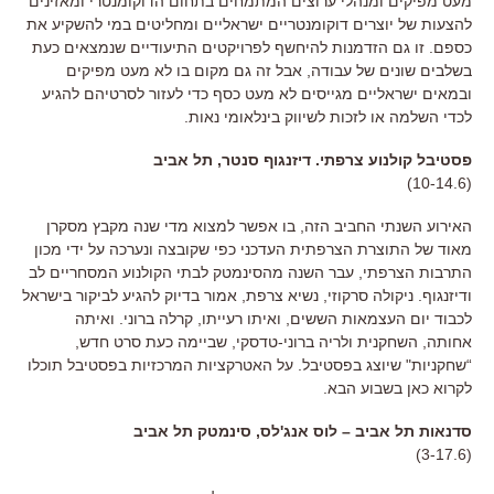
מעט מפיקים ומנהלי ערוצים המתמחים בתחום הדוקומנטרי ומאזינים
להצעות של יוצרים דוקומנטריים ישראליים ומחליטים במי להשקיע את
כספם. זו גם הזדמנות להיחשף לפרויקטים התיעודיים שנמצאים כעת
בשלבים שונים של עבודה, אבל זה גם מקום בו לא מעט מפיקים
ובמאים ישראליים מגייסים לא מעט כסף כדי לעזור לסרטיהם להגיע
לכדי השלמה או לזכות לשיווק בינלאומי נאות.
פסטיבל קולנוע צרפתי. דיזנגוף סנטר, תל אביב
(10-14.6)
האירוע השנתי החביב הזה, בו אפשר למצוא מדי שנה מקבץ מסקרן
מאוד של התוצרת הצרפתית העדכני כפי שקובצה ונערכה על ידי מכון
התרבות הצרפתי, עבר השנה מהסינמטק לבתי הקולנוע המסחריים לב
ודיזנגוף. ניקולה סרקוזי, נשיא צרפת, אמור בדיוק להגיע לביקור בישראל
לכבוד יום העצמאות הששים, ואיתו רעייתו, קרלה ברוני. ואיתה
אחותה, השחקנית ולריה ברוני-טדסקי, שביימה כעת סרט חדש,
“שחקניות" שיוצג בפסטיבל. על האטרקציות המרכזיות בפסטיבל תוכלו
לקרוא כאן בשבוע הבא.
סדנאות תל אביב – לוס אנג'לס, סינמטק תל אביב
(3-17.6)