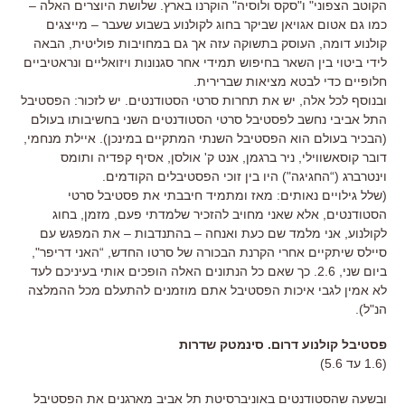
הקוטב הצפוני" ו"סקס ולוסיה" הוקרנו בארץ. שלושת היוצרים האלה –
כמו גם אטום אגויאן שביקר בחוג לקולנוע בשבוע שעבר – מייצגים
קולנוע דומה, העוסק בתשוקה עזה אך גם במחויבות פוליטית, הבאה
לידי ביטוי בין השאר בחיפוש תמידי אחר סגנונות ויזואליים ונראטיביים
חלופיים כדי לבטא מציאות שברירית.
ובנוסף לכל אלה, יש את תחרות סרטי הסטודנטים. יש לזכור: הפסטיבל
התל אביבי נחשב לפסטיבל סרטי הסטודנטים השני בחשיבותו בעולם
(הבכיר בעולם הוא הפסטיבל השנתי המתקיים במינכן). איילת מנחמי,
דובר קוסאשווילי, ניר ברגמן, אנט ק' אולסן, אסיף קפדיה ותומס
וינטרברג (“החגיגה") היו בין זוכי הפסטיבלים הקודמים.
(שלל גילויים נאותים: מאז ומתמיד חיבבתי את פסטיבל סרטי
הסטודנטים, אלא שאני מחויב להזכיר שלמדתי פעם, מזמן, בחוג
לקולנוע, אני מלמד שם כעת ואנחה – בהתנדבות – את המפגש עם
סיילס שיתקיים אחרי הקרנת הבכורה של סרטו החדש, “האני דריפר",
ביום שני, 2.6. כך שאם כל הנתונים האלה הופכים אותי בעיניכם לעד
לא אמין לגבי איכות הפסטיבל אתם מוזמנים להתעלם מכל ההמלצה
הנ"ל).
פסטיבל קולנוע דרום. סינמטק שדרות
(1.6 עד 5.6)
ובשעה שהסטודנטים באוניברסיטת תל אביב מארגנים את הפסטיבל