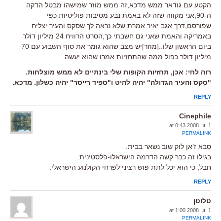
הקטע עם גודאר ממש מדכא,זה ממש מוזר שמישהו מבטל הדקה
ה-90,אני מקווה שזה לא באמת נבע מסיבות פוליטיות כפי
שפורסם,דרך אגב יאיר אמרת שלא נראה לך שסקס והעיר יצליח
באמריקה והאמת שאני גם חשבתי כך,הסרט הרוויח 24 מיליון דולר
ביום הראשון שלו..[מוזר]יש מצב שהוא גומר את סוף השבוע עם 70
מיליון דולר כפול ממה שהתחזיות אמרו שהוא יעשה.
רוה לחי: אכן, תחזיות הקופות שלי בינתיים לא ממש מוצלחות.
"סקס והעיר הגדולה" יהיה להיט ו"ספיד רייסר" יהיה כשלון. מדכא.
REPLY
Cinephile
1 יוני 2008 at 0:43
PERMALINK
סבא ז’אן לוק שוב נשאר בבית.
בגילו זה כבר קשה הדרמה הישראלו-פלסטינית.
חבל, כי הוא יכל לתת פוש רציני לפרחי הקולנוע הישראלי.
REPLY
טלוטן
1 יוני 2008 at 1:00
PERMALINK