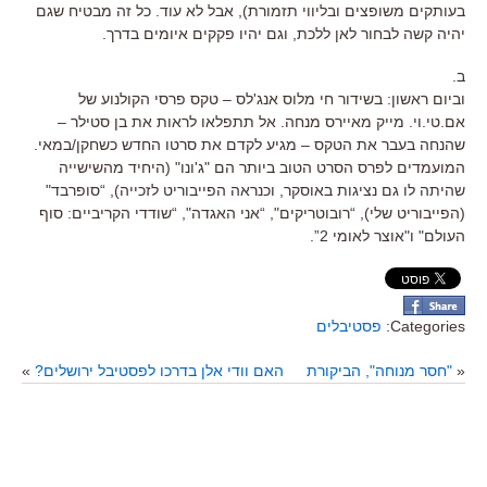
בעותקים משופצים ובליווי תזמורת), אבל לא עוד. כל זה מבטיח שגם
יהיה קשה לבחור לאן ללכת, וגם יהיו פקקים איומים בדרך.
ב.
וביום ראשון: בשידור חי מלוס אנג'לס – טקס פרסי הקולנוע של
אם.טי.וי. מייק מאיירס מנחה. אל תתפלאו לראות את בן סטילר –
שהנחה בעבר את הטקס – מגיע לקדם את סרטו החדש כשחקן/במאי.
המועמדים לפרס הסרט הטוב ביותר הם "ג'ונו" (היחיד מהשישייה
שהיתה לו גם נציגות באוסקר, וכנראה הפייבוריט לזכייה), “סופרבד"
(הפייבוריט שלי), “רובוטריקים", “אני האגדה", “שודדי הקריביים: סוף
העולם" ו"אוצר לאומי 2”.
Categories:
פסטיבלים
«
"חסר מנוחה", הביקורת
האם וודי אלן בדרכו לפסטיבל ירושלים?
»