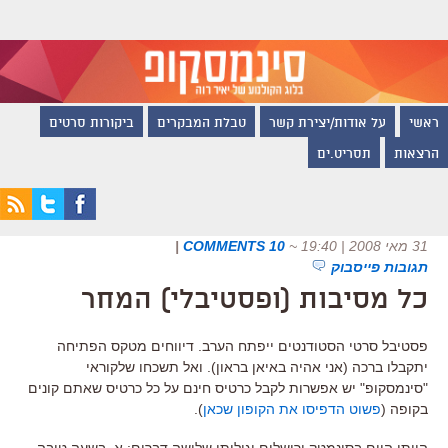
ראשי
על אודות/יצירת קשר
טבלת המבקרים
ביקורות סרטים
הרצאות
תסריט.ים
31 מאי 2008 | 19:40
~
10 COMMENTS
|
תגובות פייסבוק
כל מסיבות (ופסטיבלי) המחר
פסטיבל סרטי הסטודנטים ייפתח הערב. דיווחים מטקס הפתיחה
יתקבלו ברכה (אני אהיה באיאן בראון). ואל תשכחו שלקוראי
"סינמסקופ" יש אפשרות לקבל כרטיס חינם על כל כרטיס שאתם קונים
בקופה (
פשוט הדפיסו את הקופון שכאן
).
הייתי היום בסינמטק ירושלים וגיליתי שלושה דברים: א. בשעה טובה