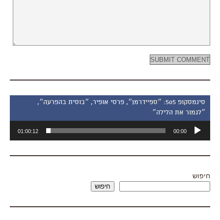
סינמסקופ 505: ״ספיידרמן״, פרסי אופיר, ״בוסית בהפרעה״,
״לגמור את הלילה״
נגן
01:00:12
00:00
אודיו
חיפוש
חיפוש