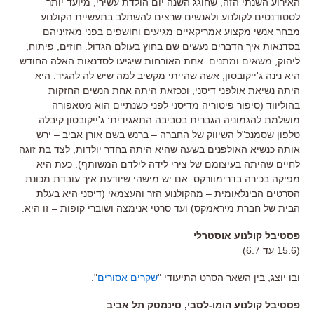
האירוע השנתי הזה, שחוגג השנה יום הולדת עשירי, מיועד יותר
לסטודנטים לקולנוע ולאנשים שרצים להשתלב בתעשיית הקולנוע.
מבחר אנשי מקצוע אמריקאיים מגיעים וחושפים בפני מאזיניהם
בסדנאות איך הדברים נעשים שם בחוץ בעולם הגדול. חוזים, פיתוח,
ליהוק, משאים ומתנים. אחת האורחות שיגיעו לסדנאות האלה החודש
היא נינה ג'ייקובסון, אשה שהייתי מקשיב למה שיש לה להגיד. היא
היתה נשיאת אולפני דיסני, וככזאת היתה אחת הנשים החזקות
בהוליווד (סיפור פיטוריה מדיסני לפני כשנתיים הוא מטאפורה
מושלמת להגמוניה הגברית בסביבה התאגידית: ג'ייקובסון קיבלה
טלפון שסמנכ"ל השיווק של החברה – ברנש בשם אורן אביב – ירש
אותה כנשיא האולפנים בשעה שהיא היתה בחדר יולדות, לצד בת זוגה
לחיים שהיתה בעיצומם של צירי לידה לילדם המשותף). כעת היא
מפיקה בכירה בדרימוורקס. אם יש מישהי שיודעת איך עובדת מכונת
הסרטים הבינלאומית – מהקולנוע הזר והעצמאי (דיסני היא בעלת
הבית של חברת מיראמקס) ועד סרטי אנימצה ושוברי קופות – זו היא.
פסטיבל קולנוע אוסטרלי
(15.6 עד 6.7)
ובו יוצג, בין השאר הסרט התיעודי "
שקרים אסורים
".
פסטיבל קולנוע הומו-לסבי, סינמטק תל אביב