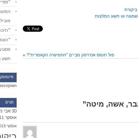
״ספייד
ביקורת
מוביל
״תיכון
״האודי
פול תומס אנדרסון מביים "החמישיה הקאמרית"?
»
תשע ה
סינמסקו
ascopian
תגים
אבי נ
3D
אוסקר 2011
אוסקר 2015
ביקו