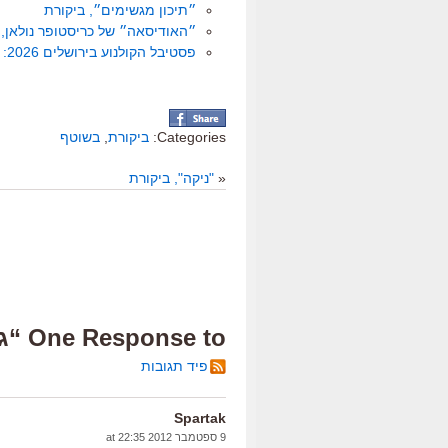
״תיכון מגשימים״, ביקורת
״האודיסאה״ של כריסטופר נולאן, 
פסטיבל הקולנוע בירושלים 2026: שמונה או תשע המלצות
Categories:
ביקורת
,
בשוטף
«
"ניקה", ביקורת
One Response to “גבר, אשה, מיטה”
פיד תגובות
Spartak
9 ספטמבר 2012 at 22:35