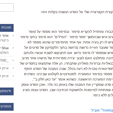
יקורת הקצרצרה שלי על הסרט הנשכח בקלות הזה:
תגובות 
כבודו ומתחיל להקריא סיפור. ובסיפור הוא מספר על סופר
אחד
ע
שים איש שבהמשך יספר סיפור. “המילים" הוא סיפור בתוך סיפור
ביקור
, שיש לו רק בעיה אחת: אף אחד מהסיפורים שהוא מספר לא
סופר שעובר חווייה נדושה (נדושה בתוך הלקסיקון של סרטים על
Shai
ע
המלצו
יש שמספר לו סיפור נדוש. אם תתבקשו לשבת עכשיו ולכתוב
יבה ומתלבט האם לגנוב יצירה ספרותית של מישהו אחר מרוב
_LiBERTiNE_
 בנאליות וברורות מאליהן שתבחרו, הן אלה שתמצאו בתסריט של
איתן
ע
 תסריטאית טכנית לא רעה בכלל, שבה המבנה של הסרט חופף
 מספר בסיפור המסגרת. לסטודנטים לקולנוע שבינינו: כשדניס
איתן
ע
יימת המערכה הראשונה. כשהוא אומר "עד כאן חלק ב'”,
סרט שמקריין את המבנה שלו באופן כה גלוי, ואכן הסרט עוסק
א שמתחת למיומנות ולתשוקת הכתיבה שבו, הסרט עצמו מציג
סינמסקו
ים ללא כיסוי.
פוסטים 