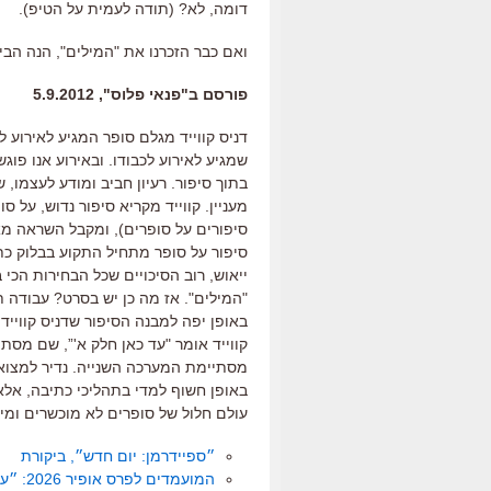
דומה, לא? (תודה לעמית על הטיפ).
ואם כבר הזכרנו את "המילים", הנה הב
פורסם ב"פנאי פלוס", 5.9.2012
דניס קווייד מגלם סופר המגיע לאירוע ל
שמגיע לאירוע לכבודו. ובאירוע אנו פוג
בתוך סיפור. רעיון חביב ומודע לעצמו
מעניין. קווייד מקריא סיפור נדוש, על 
סיפורים על סופרים), ומקבל השראה מא
סיפור על סופר מתחיל התקוע בבלוק כת
ייאוש, רוב הסיכויים שכל הבחירות הכי
"המילים". אז מה כן יש בסרט? עבודה
באופן יפה למבנה הסיפור שדניס קווייד
קווייד אומר "עד כאן חלק א'”, שם מסת
מסתיימת המערכה השנייה. נדיר למצוא 
באופן חשוף למדי בתהליכי כתיבה, אל
עולם חלול של סופרים לא מוכשרים ומיל
״ספיידרמן: יום חדש״, ביקורת
המועמדים לפרס אופיר 2026: ״עצמאות״ מוביל