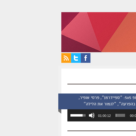
סינמסקופ 505: ״ספיידרמן״, פרסי אופיר,
בהפרעה״, ״לגמור את הלילה״
השתמש
01:00:12
00:
במקש
למעלה/למטה
כדי