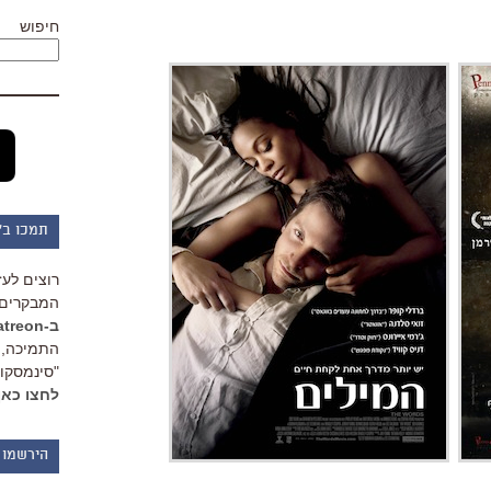
חיפוש
תמכו ב"
רוצים לעז
המבקרים 
ב-Patreon
התמיכה, 
"סינמסקופ
לחצו כאן
הירשמו 