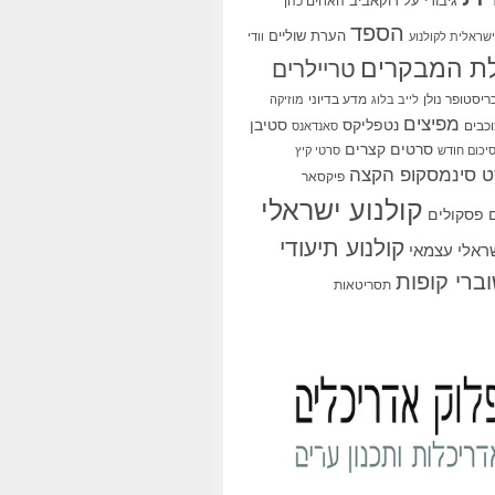
גיבורי על
דוקאביב
האחים כהן
הספד
הערת שוליים
שראלית לקולנוע
וודי
ת המבקרים
טריילרים
ריסטופר נולן
מדע בדיוני
לייב בלוג
מוזיקה
מפיצים
סטיבן
נטפליקס
כבים
סאנדאנס
סרטים קצרים
יכום חודש
סרטי קיץ
 סינמסקופ הקצה
פיקסאר
קולנוע ישראלי
פסקולים
קולנוע תיעודי
שראלי עצמאי
ברי קופות
תסריטאות