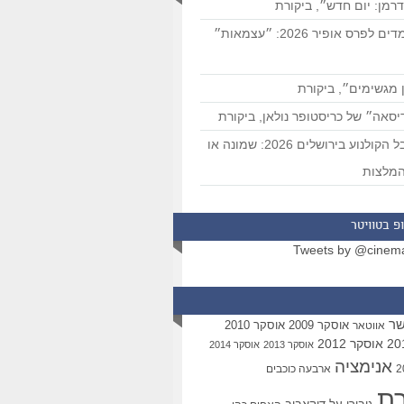
רמן: יום חדש״, ביקורת
המועמדים לפרס אופיר 2026: ״עצמאות״
 מגשימים״, ביקורת
סאה״ של כריסטופר נולאן, ביקורת
פסטיבל הקולנוע בירושלים 2026: שמונה או
מלצות
פ בטוויטר
Tweets by @cinem
שר
אוסקר 2009
אוסקר 2010
אווטאר
אוסקר 2012
אוסקר 2013
אוסקר 2014
אנימציה
ארבעה כוכבים
רת