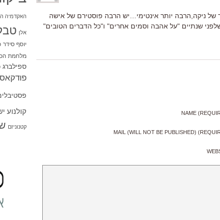
 ניקה,הרבה יותר אינטימי…יש הרבה פוסטירם של אישה
האקדמיה הי
לפני שנתיים "על אהבה וסמים אחרים" ו"כל הדברים הטובים"
טבל
אלן
יוסף סידר
כ
מלחמת הכו
ספילברג
ס
פודקאסט
פסטיבלים
קולנוע י
NAME (REQUI
שו
קטנוניזם
MAIL (WILL NOT BE PUBLISHED) (REQUI
WEB