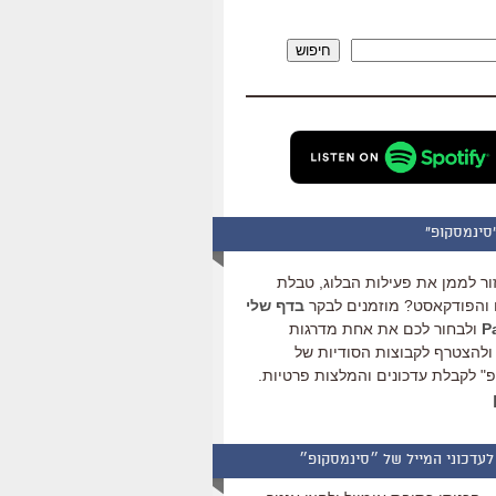
להגביר
או
חיפוש
להנמיך
עוצמת
שמע.
סינמסקופ"
ור לממן את פעילות הבלוג, טבלת
והפודקאסט? מוזמנים לבקר
בדף שלי
ולבחור לכם את אחת מדרגות
ולהצטרף לקבוצות הסודיות של
" לקבלת עדכונים והמלצות פרטיות.
לעדכוני המייל של ״סינמסקופ״