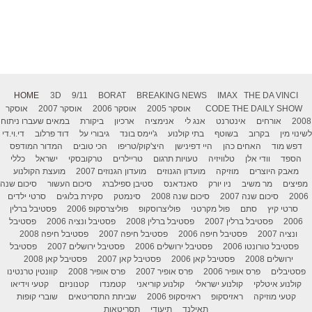
HOME
3D
9/11
BORAT
BREAKING NEWS
IMAX
THE DA VINCI
THE DAILY SHOW
CODE
אוסקר 2005
אוסקר 2006
אוסקר 2007
אוסקר
2008
אורחים
אינטרנט
אנג לי
אנימציה
ארכיון
ביקורת
במאים שעברו ניתוח
לשינוי מין
בקרוב
בשוטף
בתי קולנוע
ג'יימס בונד
גיבורי על
דוד פרלוב
די.וי.די
דפש מוד
האחים כהן
היי דפינישן
היצ'קוק/טריפו
הכי טובים
המדור המודפס
הספד
וודי אלן
טלוויזיה
טעויות תרגום
טריילרים
טרקובסקי
ישראל
כללי
מאבק היוצרים
מוזיקה
מועדון הגנוזים
מועדון הגנוזים 2007
מועצת הקולנוע
מפיצים
מר משיב
ניו יורק
סאנדאנס
סטיבן ספילברג
סיכום העשור
סיכום שנה
2006
סיכום שנה 2007
סיכום שנה 2008
סינמטק
סקירת בלוגים
סרטי ילדים
סרטי קיץ
סתם
פול מקרטני
פוליצרוסקופ
פוליצרסקופ 2006
פסטיבל ברלין
2006
פסטיבל ברלין 2007
פסטיבל ברלין 2008
פסטיבל ונציה 2006
פסטיבל
ונציה 2007
פסטיבל חיפה 2006
פסטיבל חיפה 2007
פסטיבל חיפה 2008
פסטיבל טורונטו 2006
פסטיבל ירושלים 2006
פסטיבל ירושלים 2007
פסטיבל
ירושלים 2008
פסטיבל קאן 2006
פסטיבל קאן 2007
פסטיבל קאן 2008
פסטיבלים
פרס אופיר 2006
פרס אופיר 2007
פרס אופיר 2008
קוונטין טרנטינו
קולנוע איטלקי
קולנוע ישראלי
קולנוע קוריאני
קטמנדו
קטנוניזם
קטעי וידיאו
קטעי מוזיקה
ראזיסקופ
ראזיסקופ 2006
שביתת התסריטאים
שוברי קופות
תאילנד
תיעודי
תסריטאות