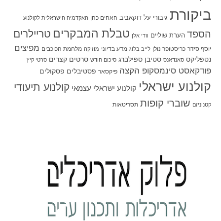
ביקורת
גיבורי על
דוקאביב
האחים כהן
האקדמיה הישראלית לקולנוע
טבלת המבקרים
טריילרים
הספד
הערת שוליים
וודי אלן
מפיצים
יוסף סידר
כריסטופר נולן
מדע בדיוני
מלחמת הכוכבים
לייב בלוג
מוזיקה
סטיבן ספילברג
סרטים קצרים
נטפליקס
סאנדאנס
סיכום חודש
סרטי קיץ
פודקאסט סינמסקופ הקצה
פסטיבלים
פסקולים
פיקסאר
קולנוע ישראלי
קולנוע תיעודי
קולנוע ישראלי עצמאי
שוברי קופות
תסריטאות
קטנוניזם