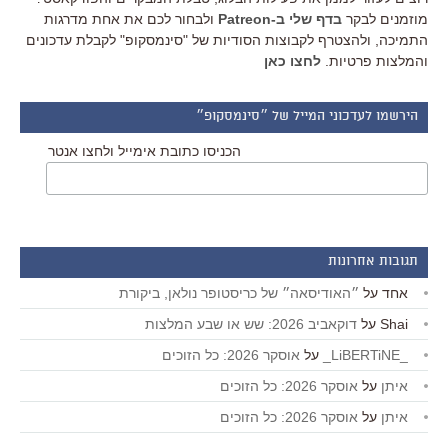
מוזמנים לבקר
בדף שלי ב-Patreon
ולבחור לכם את אחת מדרגות
התמיכה, ולהצטרף לקבוצות הסודיות של "סינמסקופ" לקבלת עדכונים
והמלצות פרטיות.
לחצו כאן
הירשמו לעדכוני המייל של ״סינמסקופ״
הכניסו כתובת אימייל ולחצו אנטר
תגובות אחרונות
אחד
על
״האודיסאה״ של כריסטופר נולאן, ביקורת
Shai
על
דוקאביב 2026: שש או שבע המלצות
_LiBERTiNE_
על
אוסקר 2026: כל הזוכים
איתן
על
אוסקר 2026: כל הזוכים
איתן
על
אוסקר 2026: כל הזוכים