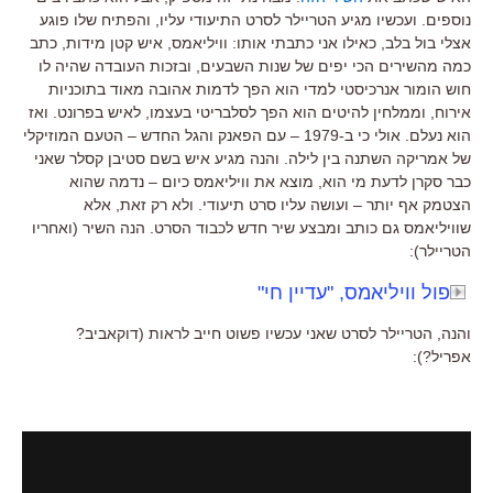
נוספים. ועכשיו מגיע הטריילר לסרט התיעודי עליו, והפתיח שלו פוגע
אצלי בול בלב, כאילו אני כתבתי אותו: וויליאמס, איש קטן מידות, כתב
כמה מהשירים הכי יפים של שנות השבעים, ובזכות העובדה שהיה לו
חוש הומור אנרכיסטי למדי הוא הפך לדמות אהובה מאוד בתוכניות
אירוח, וממלחין להיטים הוא הפך לסלבריטי בעצמו, לאיש בפרונט. ואז
הוא נעלם. אולי כי ב-1979 – עם הפאנק והגל החדש – הטעם המוזיקלי
של אמריקה השתנה בין לילה. והנה מגיע איש בשם סטיבן קסלר שאני
כבר סקרן לדעת מי הוא, מוצא את וויליאמס כיום – נדמה שהוא
הצטמק אף יותר – ועושה עליו סרט תיעודי. ולא רק זאת, אלא
שוויליאמס גם כותב ומבצע שיר חדש לכבוד הסרט. הנה השיר (ואחריו
הטריילר):
פול וויליאמס, "עדיין חי"
והנה, הטריילר לסרט שאני עכשיו פשוט חייב לראות (דוקאביב?
אפריל?):