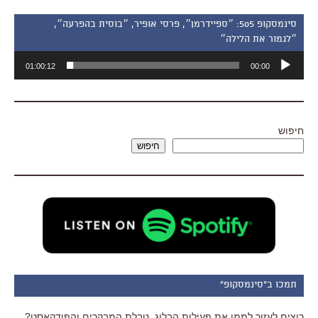
סינמסקופ 505: ״ספיידרמן״, פרסי אופיר, ״בוסית בהפרעה״,
״לגמור את הלילה״
נגן
01:00:12
00:00
אודיו
חיפוש
חיפוש
תמכו ב"סינמסקופ"
רוצים לעזור לממן את פעילות הבלוג, טבלת המבקרים והפודקאסט?