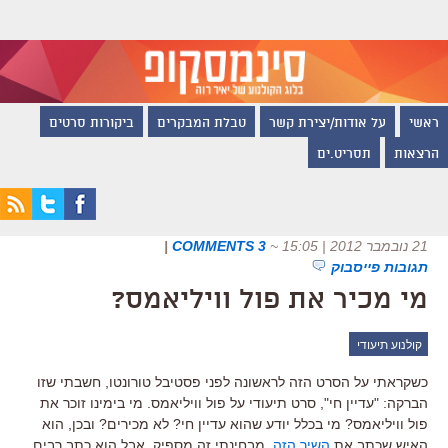
ראשי
על אודות/יצירת קשר
טבלת המבקרים
ביקורות סרטים
הרצאות
תסריט.ים
21 נובמבר 2012 | 15:05
~
3 COMMENTS
|
תגובות פייסבוק
מי מכיר את פול וויליאמס?
קולנוע תיעודי
כשקראתי על הסרט הזה לראשונה לפני פסטיבל טורונטו, חשבתי שזו
הברקה: "עדיין חי", סרט תיעודי על פול וויליאמס. מי בימינו זוכר את
פול וויליאמס? מי בכלל יודע שהוא עדיין חי? לא מכירים? ובכן, הוא
האיש שכתב את
השיר הזה
. מבחינתי זה מספיק, אבל הוא כתב רבים