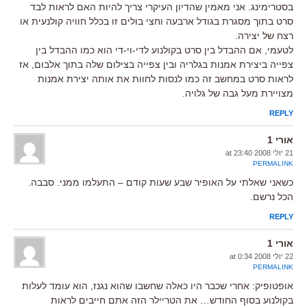
בסטרימינג. אני מאמין שהדיון העיקרי צריך להיות האם לראות לבד
סרט בתוך מסגרת בגודל ארבעה וחצי בולים זו בכלל חוויה קולנעית או
רצח של יצירה.
לטעמי, אם ההבדל בין סרט בקולנוע לדי-וי-די הוא כמו ההבדל בין
צפייה ביצירת אמנות בגלריה ובין צפייה בצילום שלה בתוך אלבום, אז
לראות סרט במחשב זה כמו לנסות לחוות את אותה יצירת אמנות
מצויירת מעל גבה של גלויה.
REPLY
אורי 1
21 יולי 2008 at 23:40
PERMALINK
כשאני שאלתי על האופיר שבע שעות קודם – התעלמו ממני. סבבה.
הכל נרשם.
REPLY
אורי 1
22 יולי 2008 at 0:34
PERMALINK
אופטופיק: אחרי שכבר היו כאלה שחשבו שהוא נגנז, הוא עומד לעלות
בקולנוע בסוף החודש… את הטריילר הזה אתם חייבים לראות