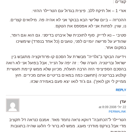
קצרים :
אורי 1 – אל תיקח ללב. פיצית בגדול עם הטריילר ההזוי.
ההכרזה – ביום שלישי הבא בבוקר אני לא אהיה פה. מילואים קצרים.
נו, שוין. לפחות אני לא אפספס את הטקס.
סטיבי – נא לדייק. סוף לתוכנית של איברט בדיסני. גם הוא וגם רופר,
שהודיע על פרישה יומיים לפני, טוענים (כל אחד בנפרד) שימשיכו
במקום אחר.
וידיעה הבוקר ב"גלריה" מבשרת על הסכם קו-פרודוקציה מתגבש בין
ישראל ובריטניה. הערה שלי : זה יפה על הנייר, אבל בפועל אני לא רואה
בהסכם הספיציפי הזה הרבה תועלת, מכיוון שלא ממש קיימת תעשיית
קולנוע בבריטניה (תחשבו כמה במאים בריטיים אתם מכירים. חוץ
ממייק לי וקן לואץ'). גם ג'וד לואו יצא פעם באמירה שכזו.
REPLY
עדן
22 יולי 2008 at 8:09
PERMALINK
הטריילר ל"הכתובה" דווקא נראה נחמד מאד. אמנם כנראה דל תקציב
מדי אבל בורקס מודרני מענג. ממש לא ברור לי הלעג שהיה בתגובות
הקודמות.