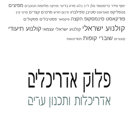
מפיצים
יוסף סידר
כריסטופר נולן
מדע בדיוני
מלחמת הכוכבים
לייב בלוג
מוזיקה
סטיבן ספילברג
סרטים קצרים
נטפליקס
סאנדאנס
סיכום חודש
סרטי קיץ
פודקאסט סינמסקופ הקצה
פסטיבלים
פסקולים
פיקסאר
קולנוע ישראלי
קולנוע תיעודי
קולנוע ישראלי עצמאי
שוברי קופות
תסריטאות
קטנוניזם