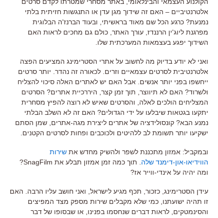
הקולנוע העצמאי והבינלאומי, באתר מסחרי שמטרתו לקדם סרטים
אלטרנטיביים – האם זה שידוך מגן עדן או התנגשות חזיתית בלתי
נמנעת? כרגע הכל שם מאוד בראשיתי, ובעוד הברנז'ה הבלוגית
מפרגנת ליוג'ין הרננדז, עורך האתר, כולם גם מחכים לראות האם
השידוך יפגע בעצמאות המערכתית שלו.
ואני לא יודע בדיוק מה לחשוב על אתרי הסטרימינג המציעים הפצה
אלטרנטיבית לסרטים עצמאיים וזרים. לכאורה זה נהדר. יותר סרטים
ייחשפו בפני יותר אנשים. אבל האם יש לאתרים האלה סיכוי להצליח
ולשרוד? האם לא תיווצר, תוך זמן קצר, היררכיית אתרים? הסרטים
המצליחים הולכים לאלה, והסרטים שאיש לא רוצה להפיץ מסחרית
יתקעו בגטאות שיבלעו על ידי הגדולים? האם זה לא השלב הבלתי
נמנע הבא? קונסולידציה של אתרים ליצירת מגה-אתרים, שמן הסתם
ישקיעו יותר תשומת לב ללהיטים ולכוכבים ופחות לסרטים הקטנים.
ובמקביל: אמזון מתכננת לשפר ולהשיק מחדש את
שירות
הווידיאו-און-דימנד שלה
. תוך כמה זמן אמזון תבלע את SnagFilm?
ומה יהיה על אינדי-ווייר אז?
עידן הסטרימינג, כזכור, תכף מגיע לישראל, ואני חושב עליו הרבה. האם
זו תהיה ישועתנו, כמי שלא מקבלים שירות מספק מצד המפיצים
והסינמטקים, לראות דברים שנחסמו בפנינו, או שבסופו של דבר