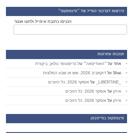
הירשמו לעדכוני המייל של ״סינמסקופ״
הכניסו כתובת אימייל ולחצו אנטר
תגובות אחרונות
אחד
על
״האודיסאה״ של כריסטופר נולאן, ביקורת
Shai
על
דוקאביב 2026: שש או שבע המלצות
_LiBERTiNE_
על
אוסקר 2026: כל הזוכים
איתן
על
אוסקר 2026: כל הזוכים
איתן
על
אוסקר 2026: כל הזוכים
סינמסקופ בפייסבוק