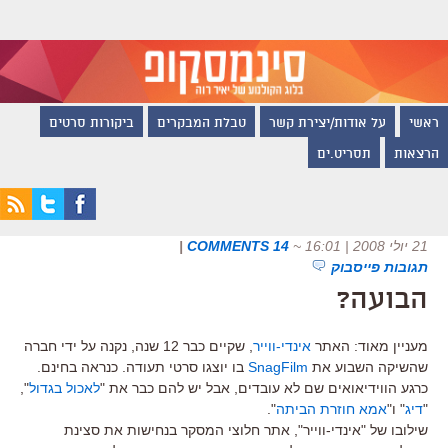
ראשי
על אודות/יצירת קשר
טבלת המבקרים
ביקורות סרטים
הרצאות
תסריט.ים
21 יולי 2008 | 16:01
~
14 COMMENTS
|
תגובות פייסבוק
הבועה?
מעניין מאוד: האתר
אינדי-ווייר
, שקיים כבר 12 שנה, נקנה על ידי חברה
שהשיקה השבוע את
SnagFilm
בו יוצגו סרטי תעודה. כנראה בחינם.
כרגע הווידיאואים שם לא עובדים, אבל יש להם כבר את "
לאכול בגדול
",
"
דיג
" ו"
אמא חוזרת הביתה
".
שילובו של "אינדי-ווייר", אתר חלוצי המסקר בנחישות את סצינת