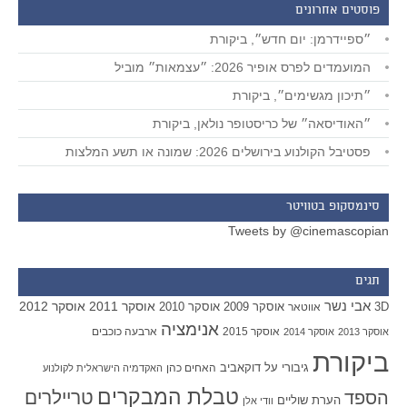
פוסטים אחרונים
״ספיידרמן: יום חדש״, ביקורת
המועמדים לפרס אופיר 2026: ״עצמאות״ מוביל
״תיכון מגשימים״, ביקורת
״האודיסאה״ של כריסטופר נולאן, ביקורת
פסטיבל הקולנוע בירושלים 2026: שמונה או תשע המלצות
סינמסקופ בטוויטר
Tweets by @cinemascopian
תגים
אבי נשר
אוסקר 2011
אוסקר 2012
אוסקר 2009
אוסקר 2010
3D
אווטאר
אנימציה
אוסקר 2015
ארבעה כוכבים
אוסקר 2013
אוסקר 2014
ביקורת
גיבורי על
דוקאביב
האחים כהן
האקדמיה הישראלית לקולנוע
טבלת המבקרים
טריילרים
הספד
הערת שוליים
וודי אלן