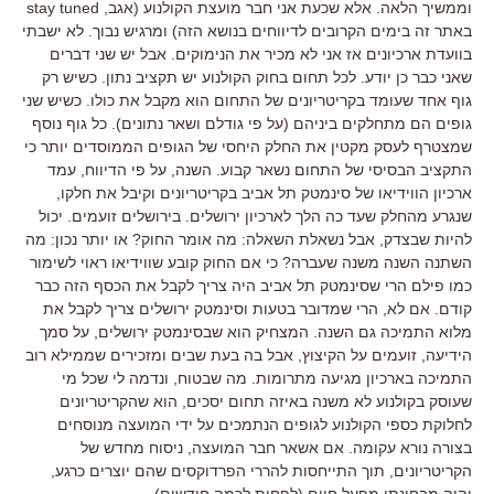
וממשיך הלאה. אלא שכעת אני חבר מועצת הקולנוע (אגב, stay tuned
באתר זה בימים הקרובים לדיווחים בנושא הזה) ומרגיש נבוך. לא ישבתי
בוועדת ארכיונים אז אני לא מכיר את הנימוקים. אבל יש שני דברים
שאני כבר כן יודע. לכל תחום בחוק הקולנוע יש תקציב נתון. כשיש רק
גוף אחד שעומד בקריטריונים של התחום הוא מקבל את כולו. כשיש שני
גופים הם מתחלקים ביניהם (על פי גודלם ושאר נתונים). כל גוף נוסף
שמצטרף לעסק מקטין את החלק היחסי של הגופים הממוסדים יותר כי
התקציב הבסיסי של התחום נשאר קבוע. השנה, על פי הדיווח, עמד
ארכיון הווידיאו של סינמטק תל אביב בקריטריונים וקיבל את חלקו,
שנגרע מהחלק שעד כה הלך לארכיון ירושלים. בירושלים זועמים. יכול
להיות שבצדק, אבל נשאלת השאלה: מה אומר החוק? או יותר נכון: מה
השתנה השנה משנה שעברה? כי אם החוק קובע שווידיאו ראוי לשימור
כמו פילם הרי שסינמטק תל אביב היה צריך לקבל את הכסף הזה כבר
קודם. אם לא, הרי שמדובר בטעות וסינמטק ירושלים צריך לקבל את
מלוא התמיכה גם השנה. המצחיק הוא שבסינמטק ירושלים, על סמך
הידיעה, זועמים על הקיצוץ, אבל בה בעת שבים ומזכירים שממילא רוב
התמיכה בארכיון מגיעה מתרומות. מה שבטוח, ונדמה לי שכל מי
שעוסק בקולנוע לא משנה באיזה תחום יסכים, הוא שהקריטריונים
לחלוקת כספי הקולנוע לגופים הנתמכים על ידי המועצה מנוסחים
בצורה נורא עקומה. אם אשאר חבר המועצה, ניסוח מחדש של
הקריטריונים, תוך התייחסות להררי הפרדוקסים שהם יוצרים כרגע,
יהיה מבחינתי מפעל חיים (לפחות לכמה חודשים).