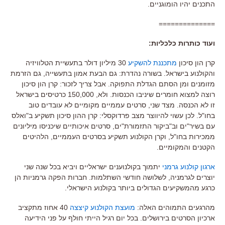
התכנים יהיו הומוגניים.
==============
ועוד כותרות כלכליות:
קרן הון סיכון
מתכננת להשקיע
30 מיליון דולר בתעשיית הטלוויזיה
והקולנוע בישראל. בשורה נהדרת: גם הבעת אמון בתעשייה, גם הזרמת
מזומנים ומן הסתם הגדלת התפוקה. אבל צריך לזכור: קרן הון סיכון
רוצה למצוא חומרים שיניבו הכנסות. ולא, 150,000 כרטיסים בישראל
זו לא הכנסה. מצד שני, סרטים עממיים מקומיים לא עובדים טוב
בחו"ל. לכן עשוי להיווצר מצב פרדוקסלי: קרן ההון סיכון תשקיע ב"ואלס
עם בשיר"ים וב"ביקור התזמורת"ים, סרטים איכותיים שיכניסו מיליונים
ממכירות בחו"ל, וקרן הקולנוע תשקיע בסרטים העממיים, הלהיטים
הקטנים והמקומיים.
ארגון קולנוע גרמני
יתמוך בקולנוענים ישראליים ויביא בכל שנה שני
יוצרים לגרמניה, לשלושה חודשי השתלמות. חברות הפקה גרמניות הן
כרגע מהמשקיעים הגדולים ביותר בקולנוע הישראלי.
מהרגעים התמוהים האלה:
מועצת הקולנוע קיצצה
40 אחוז מתקציב
ארכיון הסרטים בירושלים. בכל יום רגיל הייתי חולף על פני הידיעה