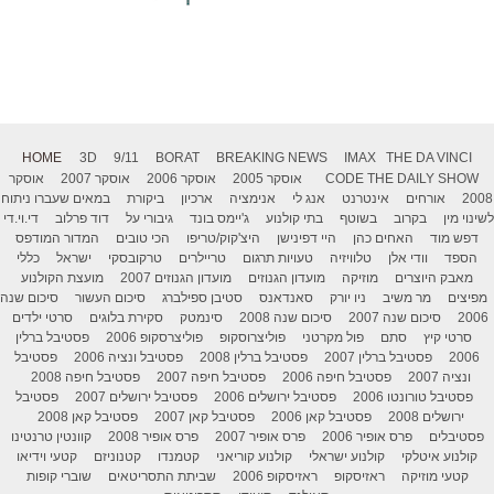
HOME
3D
9/11
BORAT
BREAKING NEWS
IMAX
THE DA VINCI
THE DAILY SHOW
CODE
אוסקר 2005
אוסקר 2006
אוסקר 2007
אוסקר
2008
אורחים
אינטרנט
אנג לי
אנימציה
ארכיון
ביקורת
במאים שעברו ניתוח
לשינוי מין
בקרוב
בשוטף
בתי קולנוע
ג'יימס בונד
גיבורי על
דוד פרלוב
די.וי.די
דפש מוד
האחים כהן
היי דפינישן
היצ'קוק/טריפו
הכי טובים
המדור המודפס
הספד
וודי אלן
טלוויזיה
טעויות תרגום
טריילרים
טרקובסקי
ישראל
כללי
מאבק היוצרים
מוזיקה
מועדון הגנוזים
מועדון הגנוזים 2007
מועצת הקולנוע
מפיצים
מר משיב
ניו יורק
סאנדאנס
סטיבן ספילברג
סיכום העשור
סיכום שנה
2006
סיכום שנה 2007
סיכום שנה 2008
סינמטק
סקירת בלוגים
סרטי ילדים
סרטי קיץ
סתם
פול מקרטני
פוליצרוסקופ
פוליצרסקופ 2006
פסטיבל ברלין
2006
פסטיבל ברלין 2007
פסטיבל ברלין 2008
פסטיבל ונציה 2006
פסטיבל
ונציה 2007
פסטיבל חיפה 2006
פסטיבל חיפה 2007
פסטיבל חיפה 2008
פסטיבל טורונטו 2006
פסטיבל ירושלים 2006
פסטיבל ירושלים 2007
פסטיבל
ירושלים 2008
פסטיבל קאן 2006
פסטיבל קאן 2007
פסטיבל קאן 2008
פסטיבלים
פרס אופיר 2006
פרס אופיר 2007
פרס אופיר 2008
קוונטין טרנטינו
קולנוע איטלקי
קולנוע ישראלי
קולנוע קוריאני
קטמנדו
קטנוניזם
קטעי וידיאו
קטעי מוזיקה
ראזיסקופ
ראזיסקופ 2006
שביתת התסריטאים
שוברי קופות