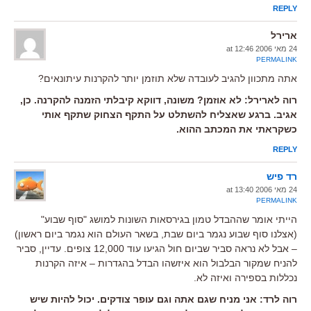
REPLY
ארירל
24 מאי 2006 at 12:46
PERMALINK
אתה מתכוון להגיב לעובדה שלא תוזמן יותר להקרנות עיתונאים?
רוה לארירל: לא אוזמן? משונה, דווקא קיבלתי הזמנה להקרנה. כן,
אגיב. ברגע שאצליח להשתלט על התקף הצחוק שתקף אותי
כשקראתי את המכתב ההוא.
REPLY
רד פיש
24 מאי 2006 at 13:40
PERMALINK
הייתי אומר שההבדל טמון בגירסאות השונות למושג "סוף שבוע"
(אצלנו סוף שבוע נגמר ביום שבת, בשאר העולם הוא נגמר ביום ראשון)
– אבל לא נראה סביר שביום חול הגיעו עוד 12,000 צופים. עדיין, סביר
להניח שמקור הבלבול הוא איזשהו הבדל בהגדרות – איזה הקרנות
נכללות בספירה ואיזה לא.
רוה לרד: אני מניח שגם אתה וגם עופר צודקים. יכול להיות שיש