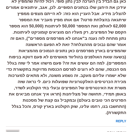
כאן גם הבדל בין הערכה לבין נתון סופי. ויכול להיות שהמפיץ לא
עידכן את היחצן שלו בנתונים הסופיים. לכן, אגב, עיתונאים אמורים
להצליב מידע. אבל העניין הוא כזה: לא הייתם מצפים ממפיץ
שיתגאה בהצלחת סרטו? אם אותו מפיץ מעביר את המספר
62,000 לאולפן ואת המספר 50,000 לעיתונות (50,000 הוא מספר
הקסם של המפיצים, רק מעליו הם מוציאים קומוניקט לעיתונות.
נתון מתחת לזה נענה ב"אנחנו לא מפרסמים מספרים"), האם זה
אומר שהם נבוכים מההצלחה? זאת לא הפעם הראשונה
שהמפיצים בארץ מפרסמים כאן נתונים הנמוכים מהמציאות
(בשעה שאת האולפנים בהוליווד מאשימים לא פעם דווקא בניפוח
המספרים). למה הם עושים את זה? פעם מישהו אמר לי שזה בגלל
מס הכנסה, שהם לא רוצים לפרסם הכנסות מדויקות בתקשורת כדי
שלא ישמרו עליהם מעקב. זה נשמע משונה, ולא מתאים למערכות
מכירת הכרטיסים האלקטרוניות שפועלות כיום. לי נראה שזה
משרת את האינטרסים של המפיצים ובעלי בתי הקולנוע לשדר,
באופן תמידי, תחושה של מצליחנות (תראו איך אנחנו מביאים את
הסרטים הכי טובים בעולם) ובמקביל גם קצת של מסכנות
(התחשבו בנו, רחמו עלינו, שוק הקולנוע בארץ קורס, והכל בגלל
התקשורת).
REPLY