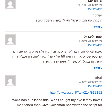
שחקן עבר
24 מאי 2006 at 21:08
PERMALINK
יאירקה,
קיבלת את המייל ששלחתי לך בעניין הפסקולים?
REPLY
עופר ליברגל
24 מאי 2006 at 23:21
PERMALINK
סיבה שאולי הם ירצו לא לפרסם הצלחנ גדולה מדי: כי אז אם הם
יפרסמו שסרט אחר הרוויח 50 אלף אולי יגידו "אה, דה וינצ'י הרוויח
יותר, זה בכלל לא משהו" תיאוריה ד קלושה
REPLY
shai
25 מאי 2006 at 0:26
PERMALINK
http://e.walla.co.il/?w=/214/912152
Walla has published this. Won't caught my eye if they havn't
mentioned that Akiva Goldsman has written the script for