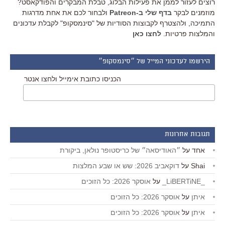
רוצים לעזור לממן את פעילות הבלוג, טבלת המבקרים והפודקאסט?
מוזמנים לבקר
בדף שלי ב-Patreon
ולבחור לכם את אחת מדרגות
התמיכה, ולהצטרף לקבוצות הסודיות של "סינמסקופ" לקבלת עדכונים
והמלצות פרטיות.
לחצו כאן
הירשמו לעדכוני המייל של ״סינמסקופ״
הכניסו כתובת אימייל ולחצו אנטר
תגובות אחרונות
אחד
על
״האודיסאה״ של כריסטופר נולאן, ביקורת
Shai
על
דוקאביב 2026: שש או שבע המלצות
_LiBERTiNE_
על
אוסקר 2026: כל הזוכים
איתן
על
אוסקר 2026: כל הזוכים
איתן
על
אוסקר 2026: כל הזוכים