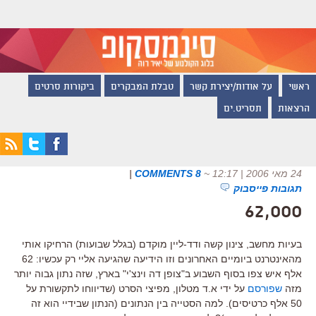
ראשי
על אודות/יצירת קשר
טבלת המבקרים
ביקורות סרטים
הרצאות
תסריט.ים
24 מאי 2006 | 12:17
~
8 COMMENTS
|
תגובות פייסבוק
62,000
בעיות מחשב, צינון קשה ודד-ליין מוקדם (בגלל שבועות) הרחיקו אותי
מהאינטרנט ביומיים האחרונים וזו הידיעה שהגיעה אליי רק עכשיו: 62
אלף איש צפו בסוף השבוע ב"צופן דה וינצ'י" בארץ, שזה נתון גבוה יותר
מזה
שפורסם
על ידי א.ד מטלון, מפיצי הסרט (שדיווחו לתקשורת על
50 אלף כרטיסים). למה הסטייה בין הנתונים (הנתון שבידיי הוא זה