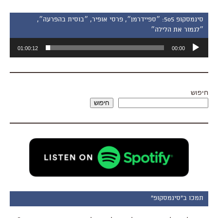
סינמסקופ 505: ״ספיידרמן״, פרסי אופיר, ״בוסית בהפרעה״,
״לגמור את הלילה״
נגן
01:00:12
00:00
אודיו
חיפוש
חיפוש
תמכו ב"סינמסקופ"