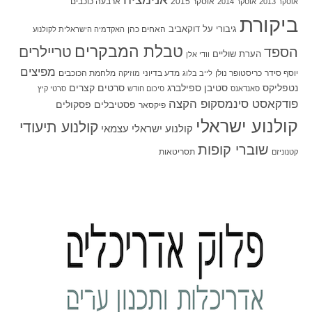
אוסקר 2015
ארבעה כוכבים
אוסקר 2013
אוסקר 2014
ביקורת
גיבורי על
דוקאביב
האחים כהן
האקדמיה הישראלית לקולנוע
טבלת המבקרים
טריילרים
הספד
הערת שוליים
וודי אלן
מפיצים
יוסף סידר
כריסטופר נולן
מדע בדיוני
מלחמת הכוכבים
לייב בלוג
מוזיקה
סטיבן ספילברג
סרטים קצרים
נטפליקס
סאנדאנס
סיכום חודש
סרטי קיץ
פודקאסט סינמסקופ הקצה
פסטיבלים
פסקולים
פיקסאר
קולנוע ישראלי
קולנוע תיעודי
קולנוע ישראלי עצמאי
שוברי קופות
תסריטאות
קטנוניזם