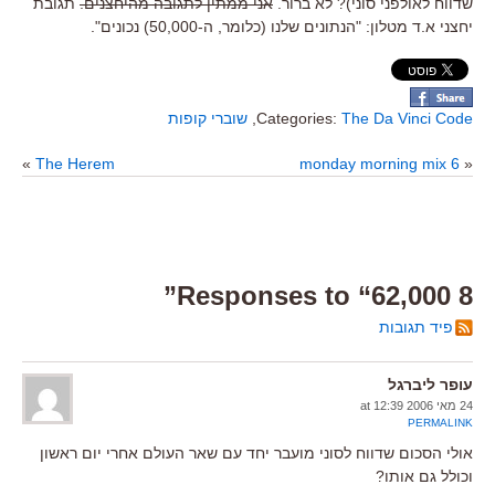
שדווח לאולפני סוני)? לא ברור.
אני ממתין לתגובה מהיחצנים.
תגובת
יחצני א.ד מטלון: "הנתונים שלנו (כלומר, ה-50,000) נכונים".
The Da Vinci Code
Categories:
,
שוברי קופות
»
The Herem
monday morning mix 6
«
8 Responses to “62,000”
פיד תגובות
עופר ליברגל
24 מאי 2006 at 12:39
PERMALINK
אולי הסכום שדווח לסוני מועבר יחד עם שאר העולם אחרי יום ראשון
וכולל גם אותו?