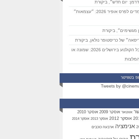
רמן: יום חדש״, ביקורת
המועמדים לפרס אופיר 2026: ״עצמאות״
 מגשימים״, ביקורת
סאה״ של כריסטופר נולאן, ביקורת
פסטיבל הקולנוע בירושלים 2026: שמונה או
מלצות
פ בטוויטר
Tweets by @cinem
שר
אוסקר 2009
אוסקר 2010
אווטאר
אוסקר 2012
אוסקר 2013
אוסקר 2014
אנימציה
ארבעה כוכבים
רת