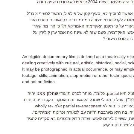
200 לבאפט"א לסרט בשפה הזרה.
זה אמור להיות מספיק כדי לשכנע. אבל אפשר להוסיף כאן סעיף קטן של פילפול, המשך לסעיף 3 כנ"ל.
מוכנה לקבל סרטי תעודה כמתמודדים בקטגוריית הסרט הזר.
עודי על פי תקנון האקדמיה האמריקאית? כי הרי מה שארי
שי האקדמיה, כשם שזה לא שינה מה אמר ערן קולירין על
 זה סרט תיעודי?
An eligible documentary film is defined as a theatrically rel
dealing creatively with cultural, artistic, historical, social, s
It may be photographed in actual occurrence, or may emplo
footage, stills, animation, stop-motion or other techniques,
and not on fiction.
ר לסרט תיעודי
שחלק ממנו
יהיה
שיחזורים באנימציה (ע"ע הסרט "שיקגו 10"). אבל נדמה לי שמכל הקטגוריות באוסקר, הקטגוריה היחידה
ש"בשיר" ייפל ממנה היא בדיוק זאת התיעודית. כי הוא לא partial re-enactment אלא wholly re-
יה עשויה, בה היא מערבבת הזיות עם לכאורה זכרונות "אמיתיים",
ת, עשויים לגרום לאנשי ועדת הדוקומנטרים באוסקרים להגיד
יצירת נון-פיקשן.