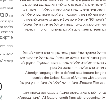
ב"רשימת שינדלר". וכמו סרט עלילתי הוא משתמש בשחקנים כדי
האקדמיה הי
חשף, ומשתמש בדמויות שאינן קשורות לעלילה התיעודית כדי
טבל
יון הוא לא דמות דוקומנטרית אלא נון-אקטור בסרט עלילתי.
אלן
ותכל'ס, מה ההבדל בין "ואלס עם בשיר" ו"טיסה 93" של פול גרינגראס? שניהם מתייחסים למציאות
יוסף סידר
כ
אופן. ב"טיסה 93" חלק מהאירועים ספקולטיביים ומשוחזרים (כל מה שקורה על המטוס)
מלחמת הכו
עם האנשים האמיתיים, ולא עם שחקנים. והסרט היה מועמד
ספילברג
ס
פודקאסט
פסטיבלים
 על האוסקר הזר? שטרן אומר שכן, כי סרט תיעודי לא יכול
קולנוע י
טרן כותב: "מדובר ב'ואלס עם בשיר', שמוגדר על ידי היוצר שלו
שו
קטנוניזם
על ההגדרה של סרט עלילתי שמחייב תקנון האוסקר". התקנון לא
 מחייב סרט עלילתי. זו המצאה של שטרן.
: A foreign language film is defined as a feature-lengt
outside the United States of America with a predo
הבלבול של שטרן הוא שהוא לא מבין מה זה Feature Film. פיצ'ר זה לא "עלילתי", פיצ'ר זה רק ציון של
ריטי, לסרט שאינו בשפה האנגלית, כמעט זהה בניסוחו (עמוד
7): All feature-length films with predominantly non-English dialogue are eligible; (פיצ'ר בבאפט"א