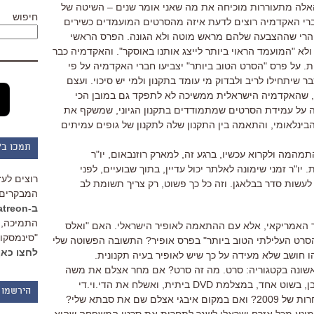
אלה מתעוררות מוכיחה את מה שאני אומר שנים – השיטה של
חיפוש
רי האקדמיה רוצים לדעת איזה מהסרטים המועמדים כשירים
הרי
שההצבעה שלהם מראש מוטה ולא הגונה. הפרס הראשי
לא "המועמד הראוי ביותר לייצג אותנו באוסקר". והאקדמיה כבר
ת. על פרס "הסרט הטוב ביותר" יצביעו חברי האקדמיה על פי
 שיתחילו לריב ולבדוק מי עומד בתקנון ולמי יש סיכוי. ועצם
 שהאקדמיה הישראלית ממשיכה לא לתפקד גם במובן הכי
דה על עמידת הסרטים שמתמודדים בתקנון הגיוני, שמשקף את
בינלאומי, והתאמה בין התקנון שלה לתקנון של גופים עמיתים
תמכו ב"
מהמה ולקרוא עכשיו, ברגע זה, למארק רוזנבאום, יו"ר
ו"ר זמני שימונה לאלתר יכול עדיין, בתוך שבועיים, לפני
רוצים לעז
עשות סדר בבלאגן. וזה כל כך פשוט, רק צריך תשומת לב
המבקרים 
ב-Patreon
התמיכה, 
 האמריקאי, אלא עם ההתאמה לאופיר הישראלי. האם "ואלס
"סינמסקופ
הסרט העלילתי הטוב ביותר" בפרס אופיר? התשובה הפשוטה שלי
לחצו כאן
חושב שלא מעידה על כך שיש לאופיר בעיה תקנונית.
שונה בקטגוריה: סרט. מה זה סרט? אם מחר אצלם את משה
איבגי עומד ושותק שעה וחצי מול קיר לבן, בשוט אחד, במצלמת DVD ביתית, ואשלח את הדי.וי.די
הירשמו 
לאקדמיה, האם אני יכול להתחרות בתחרות של 2009? ואם במקום איבגי אצלם שם את סבתא שלי?