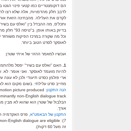
הם דוקומנטריים כמו קטעי פינוי הגטו 
לדבב חלק מהדמויות, אלה שלא רצו להי
לקדם את העלילה. מהבחינה הזאת אורי ס
בדיוק באותו 
וכל מה שקורה במרכז הפיקוח משוחזר 
לאוסקר לסרט הטוב ביותר.
ועכשיו למאמר ההזוי של איתי שטרן:
1.
האם "ואלס עם בשיר" יפסל מלהתמודד
להיות מועמד לאוסקר. ואני אומר: לא. ש
ארי פולמן כסרט תיעודי ולכן לא עונה 
מחייב סרט עלילתי. בשום מקום הוא לא
הנה התקנון
h motion picture produced
minantly non-English dialogue track.
אורך.
התקנון של הבאפט"א
, פרס האקדמיה הב
זה מעל 60 דקות).