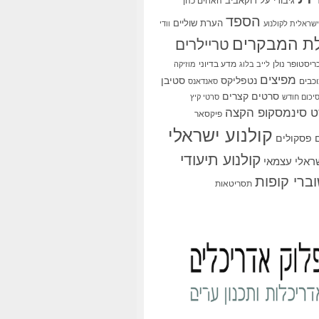
גיבורי על
דוקאביב
האחים כהן
הספד
הערת שוליים
שראלית לקולנוע
וודי
ת המבקרים
טריילרים
ריסטופר נולן
מדע בדיוני
לייב בלוג
מוזיקה
מפיצים
סטיבן
נטפליקס
כבים
סאנדאנס
סרטים קצרים
יכום חודש
סרטי קיץ
 סינמסקופ הקצה
פיקסאר
קולנוע ישראלי
פסקולים
קולנוע תיעודי
שראלי עצמאי
ברי קופות
תסריטאות