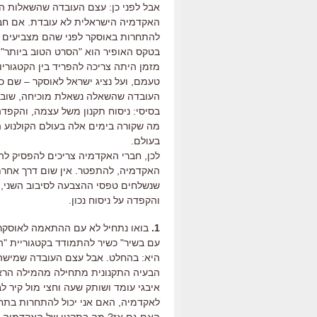
אבל לפני כן: עצם העובדה שהשאלות ה
האקדמיה הישראלית לא עובדת. אם חב
להתחרות באוסקר לפני שהם מצביעים 
בטקס האופיר הוא "הסרט הטוב ביותר" ו
מזמן היתה צריכה להפריד בין הקטגוריו
טעמם, ועל נציג ישראל לאוסקר – שם כבר
העובדה שהשאלה נשאלת מוכיחה, שוב,
בסיסי: ניסוח תקנון משל עצמה, והקפ
מה שקורה בימים אלה בעולם הקולנוע ה
בעולם.
לכן, חברי האקדמיה צריכים להפסיק להת
האקדמיה, להתפטר. אין שום דרך אחרת. י
שנשלחים טפסי ההצבעה לסיבוב השני, ל
והקפדה על ניסוח נכון.
1.
בואו נתחיל לא עם ההתאמה לאוסקר
עם בשיר" כשיר להתמודד בקטגוריית "
היא: בהחלט. אבל עצם העובדה שמישהו 
הבעיה התקנונית מתחילה מהמילה הרא