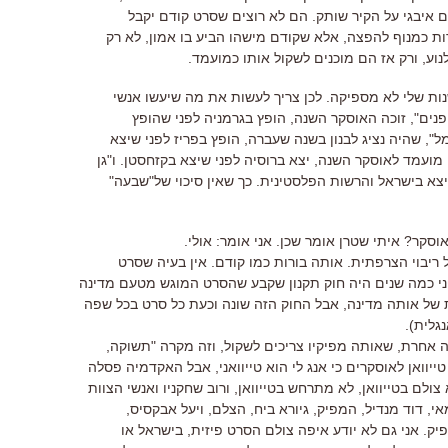
איבגי על הקיר שותק. הם לא רוצים שסרט קודם יקבל
 כמנוף להפצה, אלא שקודם מישהו הביע בו אמון, לא רק
נוע, ורק אז הם מוכנים לשקול אותו כמועמד.
ת שלי לא מספיקה. לכן צריך לעשות את מה שיעשו אנשי
נים", זוכה האוסקר השנה, הופץ בגרמניה לפני שהופץ
", שהיה נציג לבנון בשנה שעברה, הופץ בפריז לפני שיצא
ה מועמד לאוסקר השנה, יצא ברוסיה לפני שיצא בקזחסטן. ו"גן
יצא בישראל והרשות הפלסטינית. כך שאין סיכוי של"שבעה"
סקר? איתי שטרן אומר שכן. אני אומר: אולי.
ריבוי הצרפתית. אותה בורות כמו קודם. אין בעיה שסרט
פני כמה שנים היה חוק תקנון שקבע שהסרט המוגש מטעם מדינה
 של אותה מדינה, אבל החוק הזה שונה וכעת כל סרט בכל שפה
גלית).
ה אחרת, שאותה מפיקיו צריכים לשקול, וזה מקרה "תשוקה,
טייוואן לאוסקרים כי אנג לי הוא טייוואני, אבל האקדמיה פסלה
 צולם בטייוואן, לא מתרחש בטייוואן, ורוב שחקניו ואנשי הצוות
י, דוד מנדיל, המפיק, גיורא ביח, הצלם, ויעל אבקסיס,
יק. אני גם לא יודע איפה צולם הסרט פיזית, בישראל או