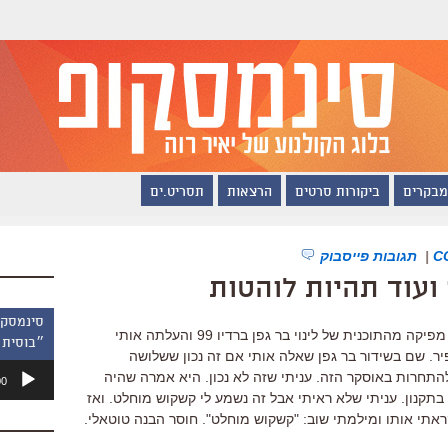
מבקרים
ביקורות סרטים
הרצאות
תסריט.ים
|
תגובות פייסבוק
ועוד תהיות לוהטות
הו, התחלנו. אתמול בבוקר העירה אותי מפיקה מהתוכנית של לינוי בר גפן ברדיו 99 והעלתה אותי
״בוסית 
ר. שם בשידור בר גפן שאלה אותי אם זה נכון ששלושה
נגן
תחרות באוסקר הזה. עניתי שזה לא נכון. היא אמרה שהיה
00
אודיו
תקנון. עניתי שלא ראיתי אבל זה נשמע לי קשקוש מוחלט. ואז
אתי אותו ומילמתי שוב: "קשקוש מוחלט". חוסר הבנה טוטאלי.