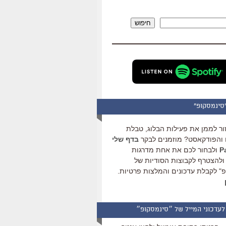
להגביר
או
חיפוש
להנמיך
עוצמת
שמע.
סינמסקופ"
ור לממן את פעילות הבלוג, טבלת
והפודקאסט? מוזמנים לבקר
בדף שלי
ולבחור לכם את אחת מדרגות
ולהצטרף לקבוצות הסודיות של
" לקבלת עדכונים והמלצות פרטיות.
לעדכוני המייל של ״סינמסקופ״