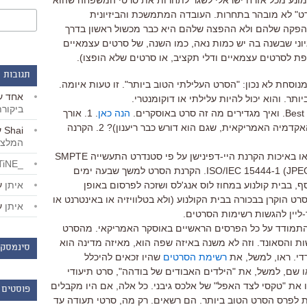
מונע מכל אזרח ישראלי לשגר לתחרות את סרטי המשפחה שהוא
רט" לא מובהר בתחרות. העובדה המתמשכת והביזיונית
פקה שלהם ולא ההפצה שלהם היא כבר מכשול ראשון בדרך
יוני שבשנה בה יש כמות נאה, כמו השנה, של סרטים עצמאיים
פת לסרטים עצמאיים ודלי תקציב, או סרטים שלא הופצו).
תגובות 
וסחת לא נכון: "הסרט העלילתי הטוב ביותר". זו טעות איומה.
אחד
ע
תר. והוא יכול להיות עלילתי או דוקומנטרי.
ביקור
הנה כאן
. 1. אורך
של פיצ'ר (מעל 40 דקות, על פי תקנון האקדמיה האמריקאית, שגם הוא דורש כבר ריענון)? 2. הקרנה
Shai
ע
המלצו
בפילם (16 "מ"מ, 35 מ"מ או 70 מ"מ) או באיכות הקרנת היי-דפינישן על פי סטנדרט התעשייה SMPTE
_LiBERTiNE_
428-1-2006 D-Cinema או ISO/IEC 15444-1 (JPEG 2000). 3. הקרנת הסרט למשך שבעה ימים
איתן
ע
ף, בבית קולנוע במחוז לוס אנג'לס ושזכה לפרסום באופן
 את הסטנדרט התעשייתי. 4. הסרט הוקרן בבכורה בבית הקולנוע (ולא בטלוויזיה או באינטרנט או
איתן
ע
-ליין להגשות רשימות הסרטים.
 להתמודד על כל הפרסים הראשיים באוסקר האמריקאי. מהסרט
ות והסאונד. וזה לא משנה באיזה שפה הוא, מאיזה מדינה הוא
סינמסקו
רדי. ראו, למשל, את
רשימת הסרטים
שהיו זכאים להיכלל
אוסקרים לשנת 2007. תמצאו שם, למשל, את "הילדים האבודים של בודהה", סרט תיעודי
ו את "טקסי לצד האפל" של אלכס גיבני. כל אלה, אם היו מקבלים
פוסטים 
ות לפרס הסרט הטוב ביותר. הם רשאים. רק מה, סרטי תעודה עד