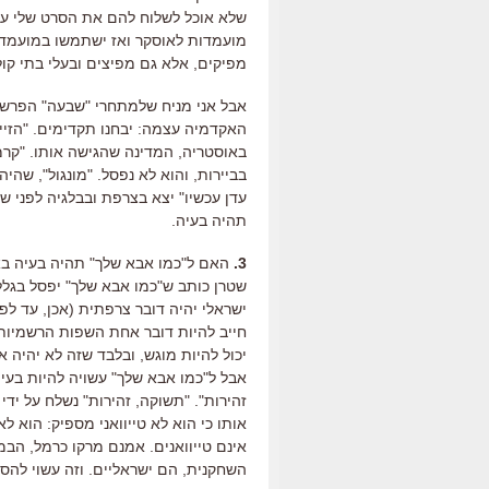
שלא אוכל לשלוח להם את הסרט שלי עם 
מועמדות לאוסקר ואז ישתמשו במועמדות
מפיקים, אלא גם מפיצים ובעלי בתי קול
אבל אני מניח שלמתחרי "שבעה" הפרשנו
האקדמיה עצמה: יבחנו תקדימים. "הזייפ
באוסטריה, המדינה שהגישה אותו. "קרמל
בביירות, והוא לא נפסל. "מונגול", שהי
עדן עכשיו" יצא בצרפת ובבלגיה לפני ש
תהיה בעיה.
3.
האם ל"כמו אבא שלך" תהיה בעיה באו
שטרן כותב ש"כמו אבא שלך" יפסל בגלל 
ישראלי יהיה דובר צרפתית (אכן, עד ל
חייב להיות דובר אחת השפות הרשמיות
יכול להיות מוגש, ובלבד שזה לא יהיה אנ
אבל ל"כמו אבא שלך" עשויה להיות בעי
זהירות". "תשוקה, זהירות" נשלח על ידי 
אותו כי הוא לא טייוואני מספיק: הוא לא
אינם טייוואנים. אמנם מרקו כרמל, הבמא
השחקנית, הם ישראליים. וזה עשוי להספ