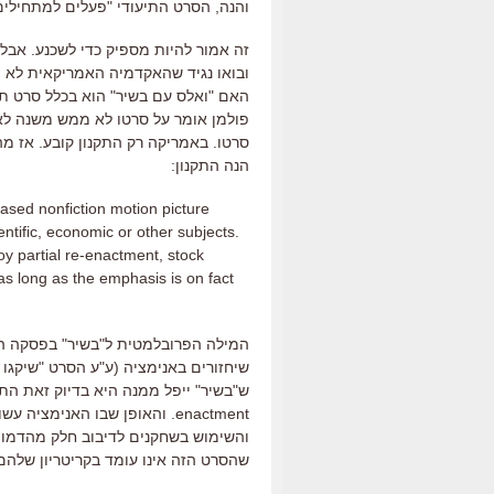
והנה, הסרט התיעודי "פעלים למתחילים" היה מועמד בשנת 4
ובואו נגיד שהאקדמיה האמריקאית לא 
האם "ואלס עם בשיר" הוא בכלל סרט תי
פולמן אומר על סרטו לא ממש משנה לאנ
סרטו. באמריקה רק התקנון קובע. אז מה
הנה התקנון:
eased nonfiction motion picture
cientific, economic or other subjects.
y partial re-enactment, stock
 as long as the emphasis is on fact
המילה הפרובלמטית ל"בשיר" בפסקה הנ"ל היא partial. כלומר, מות
enactment. והאופן שבו האנימצ
והשימוש בשחקנים לדיבוב חלק מהדמויו
שהסרט הזה אינו עומד בקריטריון שלהם ל