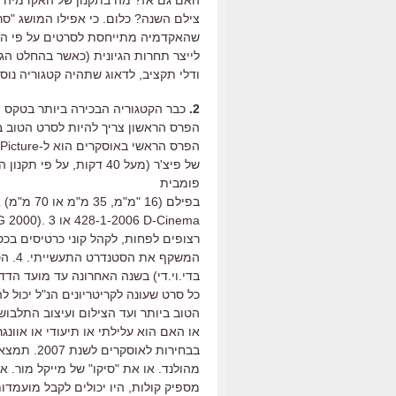
האם גם אז? מה בתקנון של האקדמיה 
צילם השנה? כלום. כי אפילו המושג "ס
שהאקדמיה מתייחסת לסרטים על פי הה
לייצר תחרות הגיונית (כאשר בהחלט הג
ודלי תקציב, לדאוג שתהיה קטגוריה נוס
2.
כבר הקטגוריה הבכירה ביותר בטקס מנ
הפרס הראשון צריך להיות לסרט הטוב ביו
הפרס הראשי באוסקרים הוא ל-Best Picture. ואיך מגדירים מה זה סרט באוסקרים.
פומבית
רצופים לפחות, לקהל קוני כרטיסים בכס
המשקף
בדי.וי.די) בשנה האחרונה עד מועד הדד
כל סרט שעונה לקריטריונים הנ"ל יכול
הטוב ביותר ועד הצילום ועיצוב התלבוש
או האם הוא עלילתי או תיעודי או אוונג
בבחירות ל
מהולנד. או את "סיקו" של מייקל מור. א
מספיק קולות, היו יכולים לקבל מועמד