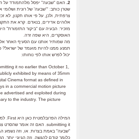
2.
האם "שבעה" יפסל מלהתמודד על האוס
שטרן כותב: "'שבעה' של רונית ושלומי 
צרפתית, ולכן, על פי אותו תקנון, לא זכ
אלוהים אדירים, בנאדם. קרא את התקנו
מזכיר: הבעיה עם "ביקור התזמורת" הי
האוסקרים, היא שפה זרה.
מה שמותיר אותנו עם הסעיף האחר אלי
תמנע ממנו להיות מועמד של ישראל? כא
יכול לפרש אותו לפי נוחותו:
mitting it no earlier than October 1,
publicly exhibited by means of 35mm
gital Cinema format as defined in
ys in a commercial motion picture
 be advertised and exploited during
ary to the industry. The picture
submitting it. האם זה אומר 
"שבעה" באמת בצרות. או, וזה נשמע הגי
כלומר קודם להגשה. וזה הגיוני יותר. ה