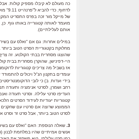
כה מעולם לא קיבלו מספיק קולות. אבל ל
לדחוף, 
של מייקל מור זכה בפרס התסריט המקןר
מועמד לאותה קטגורייה באותו גוף. כן,
אותם לעלילתיים).
במילים אחרות: גם אם "ואלס עם בשיר"
מחלוקת בקטגוריית הסרט הטוב ביותר בפ
שהוצגו מסחרית בבתי הקולנוע. זה צריך
היי-דפינישן, שהוקרן מסחרית בבית קולנ
אז בשביל מה צריכים קטגוריות לדוקומנ
עומדים בתקנון הנ"ל ויכולים להתמודד ע
בידי ועדות. ב) כי לובי הדוקומנטריסטי
רחב ושמרן, לסרטי אנימציה ותעודה תמיד
העדיפו סרטי עלילה. וסרטי תעודה ואנמ
קטגוריות יעודיות לעידוד הסרטים הלכ
הממוצע שרוצה אם סרטיו עם שחקנים בש
לסרט הטוב ביותר, אבל סרט זר וסרט אנ
3.
שאלה הנוספת: האם "ואלס עם בשיר" 
אנשים אמיתיים שהיו במלחמת לבנון (רו
כמו סרט עלילתי, הוא משחזר את האירו