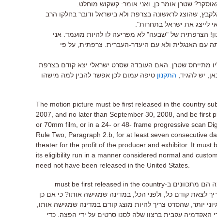
קר? שטרן אומר כן, ואני אומר: קשקוש מוחלט.
אלקבץ, שהוצג לראשונה בצרפת ולא בישראל ודובר בחלקו הרב
אי לייצג את ישראל בתחרות".
ן! הצרפתית של "שבעה" לא מפריעה לו להיות מועמד. אני
תה עם האנגלית ולא עם היעדר-העברית. צרפתית, על פי
ו מתייחס שטרן. האם העובדה שסרט ישראלי יצא קודם בצרפת
ן, יש להגיד,
התקנון
טיפה עמום לכן אפשר להבין למה מישהו
The motion picture must be first released in the country sub
2007, and no later than September 30, 2008, and be first 
or 70mm film, or in a 24- or 48- frame progressive scan Di
Rule Two, Paragraph 2.b, for at least seven consecutive da
theater for the profit of the producer and exhibitor. It must
its eligibility run in a manner considered normal and custom
need not have been released in the United States.
המילה הפרובלמטית כאן היא First. למה הם מתכוונים ב-must be first released in the country
שהסרט צריך לצאת קודם כל, ולפני הכל, במדינה שמגישה אותו? כי אם כן
וני יותר, שהסרט צריך להיות מוצג קודם במדינה שמגישה אותו,
רי האקדמיה עקבית ברצון שלה לסנן סרטים על ידי הפצה, כדי