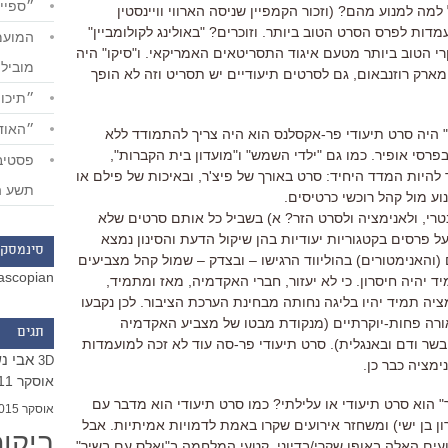
״ספייד
מה למנוע מהם? (וזכור הקמפיין שניסה הארווי וויינסטין
כדי להביא ל"פרנהייט 9.11" מועמדות לפרס הסרט הטוב ביותר. וזוכרים? "באולינג לקולומביין"
י הטוב ביותר מטעם איגוד התסריטאים האמריקאי. ו"סיקו" היה
מוביל
 מארק רוזנבאום, גם לסרטים תיעודיים יש תסריט וזה לא הופך
״תיכון
״האודי
 היה סרט תיעודי פר-אקסלנס הוא היה צריך להתמודד ללא
רסי אופיר. כמו גם "ילדי השמש" ו"מועדון בית הקברות",
 להיות המדד היחיד: סרט באורך של פיצ'ר, ובאיכות של פילם או
תשע ה
וע מול קהל רוכשי כרטיסים.
טרי, ולאנימציה ולסרט הזר? א) בשביל כל אותם סרטים שלא
ל פרסים בקטגוריות יעודיות בהן שיקול הדעת והסינון נמצא
סינמסקו
ם (והאנימטורים) בהוליווד הרגישו – ובצדק – שמול קהל מצביעים
ascopian
 יהיה חיסרון. כי לא יעזור, חברי האקדמיה, מאז ומתמיד,
ציה תמיד יהיו בליגה נחותה מבחינת הערכת הציבור. לכן נקבעו
אורה פחות-יוקרתיים (מנקודת מבטו של מצביע האקדמיה
תגים
ר ודם ובאנגלית). סרט תיעודי פר-סה עוד לא זכה למועמדות
אבי נ
3D
ימציה כבר כן.
אוסקר 2011
הוא סרט תיעודי או עלילתי? כמו סרט תיעודי הוא מדבר עם
אוסקר 2015
ן בן ישי) ומשחזר אירועים שקרו באמת לדמויות אמיתיות. אבל
ביקו
עים האלה באופן שקרי/בדיוני. קטעי המלחמה ב"ואלס עם בשיר"