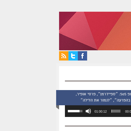
סינמסקופ 505: ״ספיידרמן״, פרסי אופיר,
בהפרעה״, ״לגמור את הלילה״
השתמש
01:00:12
00:
במקש
למעלה/למטה
כדי