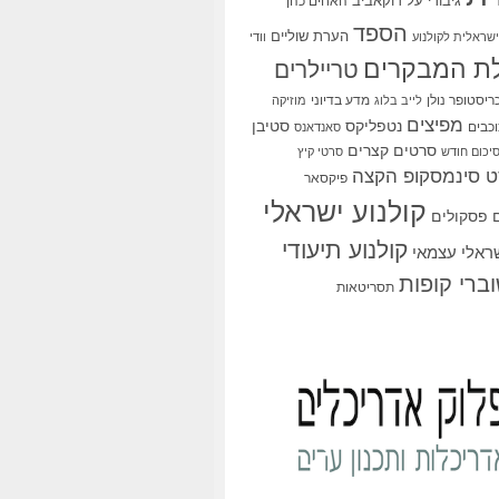
גיבורי על
דוקאביב
האחים כהן
הספד
הערת שוליים
שראלית לקולנוע
וודי
ת המבקרים
טריילרים
ריסטופר נולן
מדע בדיוני
לייב בלוג
מוזיקה
מפיצים
סטיבן
נטפליקס
כבים
סאנדאנס
סרטים קצרים
יכום חודש
סרטי קיץ
 סינמסקופ הקצה
פיקסאר
קולנוע ישראלי
פסקולים
קולנוע תיעודי
שראלי עצמאי
ברי קופות
תסריטאות