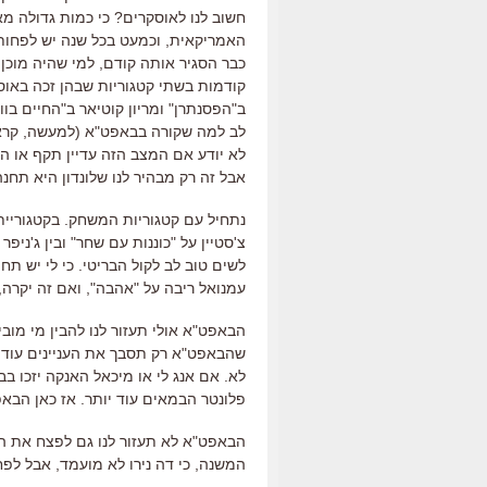
חשוב לנו לאוסקרים? כי כמות גדולה 
האמריקאית, וכמעט בכל שנה יש לפחו
כבר הסגיר אותה קודם, למי שהיה מוכן
קודמות בשתי קטגוריות שבהן זכה באוס
ב"הפסנתרן" ומריון קוטיאר ב"החיים בו
לב למה שקורה בבאפט"א (למעשה, קראתי 
לא יודע אם המצב הזה עדיין תקף או הנ
אבל זה רק מבהיר לנו שלונדון היא תח
נתחיל עם קטגוריות המשחק. בקטגוריית
צ'סטיין על "כוננות עם שחר" ובין ג'ני
לשים טוב לב לקול הבריטי. כי לי יש 
עמנואל ריבה על "אהבה", ואם זה יקרה,
הבאפט"א אולי תעזור לנו להבין מי מוב
שהבאפט"א רק תסבך את העניינים עוד י
לא. אם אנג לי או מיכאל האנקה יזכו בב
פלונטר הבמאים עוד יותר. אז כאן הבאפט
הבאפט"א לא תעזור לנו גם לפצח את התיק
המשנה, כי דה נירו לא מועמד, אבל לפחו