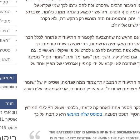
״ספייד
סי הציבור הרבים שהסרט זכה להם גרמו לכך שמי שקרא על
מה סוף הסרט, וזה עשוי לפגוע בהנאה ממנו. כלומר, יש ברגע
. יתכן והמומנטום הזה מורגש רק בתקשורת, ולא בקרב
מוביל
לשים אליה לב.
״תיכון
הפעם הראשונה שההצבעה לקטגוריה התיעודית פתוחה לכלל חברי
״האודי
קרנות האקדמיה הרשמיות, כפי שהיה בשנים קודמות. כך
שלא צפה בסרטים להצביע לסרט על פי שיקוליו האישיים. גם
ק). וגם פוליטיקה. השני, את "שוגר מן" ואת "שומרי הסף" מפיצה
תשע ה
ך שהזוכה לא ייקבע על ידי קמפיין אגרסיבי של מפיץ אחד על
סינמסקו
ה התיעודית המצב יותר צמוד ממה שנדמה, ושסיכוייו של "שומרי
ascopian
הסף" לא רעים כלל. אגב, אז תזלזלו ב"5 מצלמות שבורות". הוא עדיין בתחרות. אני לא מהמר עליו כזוכה
תגים
ר מספר אחת באמריקה לדעתי, בלבטיי ושאלותיי לגבי המירוץ
אבי נ
3D
י הסף" תופס תאוצה.
בפוסט שלה מאמש
היא כותבת על כך
אוסקר 2011
אוסקר 2015
ביקו
is in the happy position of having the two frontr