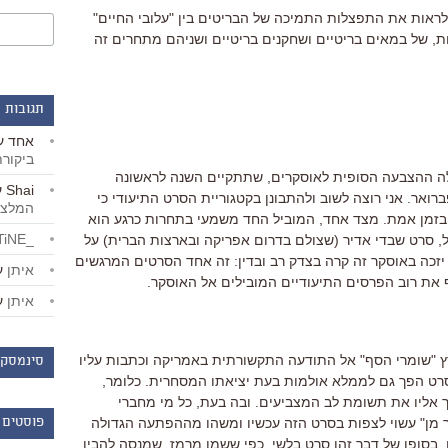
י לראות את התפצלות התמיכה של הבריטים בין "עלובי החיים"
יות, של במאים בריטיים ושחקנים בריטיים ושניהם מתחרים זה
תגובות 
אחד
ע
ביקור
לה ההצבעה הסופית לאוסקרים, שתתקיים השנה לראשונה
Shai
ע
 אלקטרונית ותימשך עד ל-19 בפברואר. אני רוצה לשוב ולהתבונן בקטגוריית הסרט התיעודי כי
המלצו
בזמן אמת. מצד אחד, המוביל החד משמעי בתחרות כרגע הוא
_LiBERTiNE_
ל, סרט שבדי אדיר (שצולם בדרום אפריקה ובארצות הברית) על
 יזכה באוסקר זה קרה בצדק רב ובדין: זה אחד הסרטים המרגשים
איתן
ע
ף את רוב הפרסים התיעודיים המובילים אל האוסקר.
איתן
ע
 "שומרי הסף" אל התודעה התקשורתית באמריקה וכתבות עליו
סינמסקו
סרט הפך גם לממלא אולמות בעת יציאתו המסחרית. כלומר,
ך אליו את תשומת לב המצביעים. ובה בעת, כל מי מחברי
 מן" עשוי לצפות בסרט הזה עכשיו ומשהו מההפתעה הגדולה
פוסטים 
 בסופו של דבר זהו סרט בלשי, כפי ששמו מרמז, שמנסה להבין