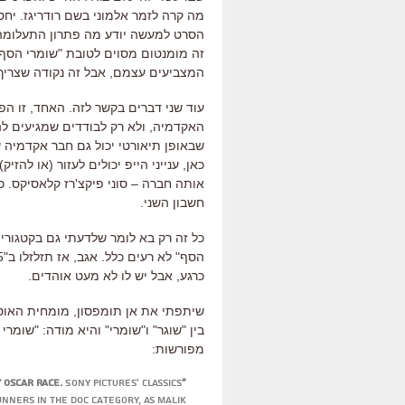
מה קרה לזמר אלמוני בשם רודריגז. יח
הסרט למעשה יודע מה פתרון התעלומה ו
זה מומנטום מסוים לטובת "שומרי הסף"
המצביעים עצמם, אבל זה נקודה שצריך 
עוד שני דברים בקשר לזה. האחד, זו 
האקדמיה, ולא רק לבודדים שמגיעים לה
שבאופן תיאורטי יכול גם חבר אקדמיה 
כאן, ענייני הייפ יכולים לעזור (או להזי
אותה חברה – סוני פיקצ'רז קלאסיקס. כ
חשבון השני.
כל זה רק בא לומר שלדעתי גם בקטגורי
כרגע, אבל יש לו לא מעט אוהדים.
שיתפתי את אן תומפסון, מומחית האוסק
בין "שוגר" ו"שומרי" והיא מודה: "שומר
מפורשות:
Sony Pictures' Classics
"The Gatekeepers" is moving up in the documentary Oscar race.
unners in the doc category, as Malik