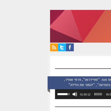
סינמסקופ 505: ״ספיידרמן״, פרסי אופיר,
בהפרעה״, ״לגמור את הלילה״
השתמש
01:00:12
00:
במקש
למעלה/למטה
כדי