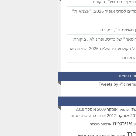
רמן: יום חדש״, ביקורת
המועמדים לפרס אופיר 2026: ״עצמאות״
 מגשימים״, ביקורת
סאה״ של כריסטופר נולאן, ביקורת
פסטיבל הקולנוע בירושלים 2026: שמונה או
מלצות
פ בטוויטר
Tweets by @cinem
שר
אוסקר 2009
אוסקר 2010
אווטאר
אוסקר 2012
אוסקר 2013
אוסקר 2014
אנימציה
ארבעה כוכבים
רת