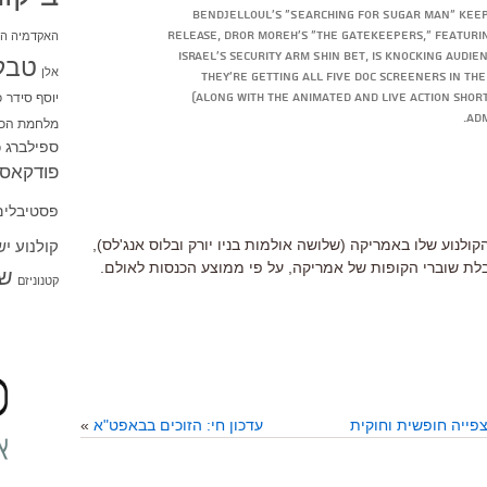
Bendjelloul's "Searching for Sugar Man" keep
release, Dror Moreh's "The Gatekeepers," featurin
האקדמיה הי
Israel's security arm Shin Bet, is knocking audie
טבל
אלן
They're getting all five doc screeners in the
יוסף סידר
כ
(along with the animated and live action shorts
adm
מלחמת הכו
ספילברג
ס
פודקאסט
פסטיבלים
ולנוע שלו באמריקה (שלושה אולמות בניו יורק ובלוס אנג'לס),
קולנוע י
ת שוברי הקופות של אמריקה, על פי ממוצע הכנסות לאולם.
שו
קטנוניזם
עדכון חי: הזוכים בבאפט"א
»