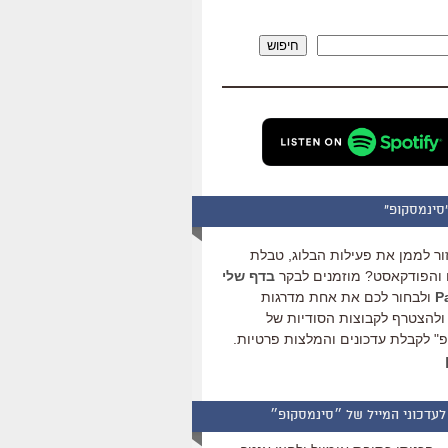
להגביר
או
חיפוש
להנמיך
עוצמת
שמע.
סינמסקופ"
ור לממן את פעילות הבלוג, טבלת
והפודקאסט? מוזמנים לבקר
בדף שלי
ולבחור לכם את אחת מדרגות
ולהצטרף לקבוצות הסודיות של
" לקבלת עדכונים והמלצות פרטיות.
לעדכוני המייל של ״סינמסקופ״