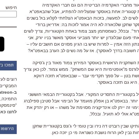
מאוד מחברי האקדמיה הבריטית הם גם חברי האקדמיה
חיפוש
ת קטגוריה אחת באוסקר שמצליחה להפתיע, אבל שהבאפט"א
 לשים לב. למעשה, בזכות הבאפט"א הצלחתי לקלוע בול בשנים
קר שחקן שלכאורה לא היה אמור לזכות בה: אדריאן ברודי
ורוד". ובכלל, כשמסתמן מצב צמוד באחת הקטגוריות, צריך לשים
פעם שבלונדון יש יותר מצביעי אוסקר מאשר בניו יורק, אני
תון הזה אמין – למרות שיש בו הגיון מסוים אם חושבים עליו –
נה חשובה בדרך לאוסקר). אז על מה נשים לב הערב בבאפט"א?
 השחקנית הראשית באוסקר המירוץ צמוד מאוד בין ג'סיקה
תמכו ב"
פר לורנס מ"אופטימיות היא שם המשחק". ממש צמוד. לכן כאן צריך
תחושת בטן – על סמך תקדימי עבר – שבבאפט"א תזכה דווקא
רוצים לעז
 היא גם תזכה באוסקר.
המבקרים 
ב-Patreon
יל בקטגוריית התסריט המקורי. אבל בקטגוריית הבמאי חוששני
התמיכה, 
ותר. בבאפט"א בן אפלק מועמד על הבימוי אבל סטיבן ספילברג
"סינמסקופ
ימוי זה ייתן לנו אינדיקציה מסוימת על משהו – או רק יהדק את
לחצו כאן
"א אולי לא תועיל. ובכלל,
ו שבין רוברט דה נירו ובין טומי לי ג'ונס בקטגוריית שחקן
הירשמו 
ת נבין לאן הרוח נושבת כשנראה מי כן יזכה כאן.