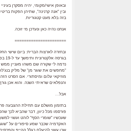
ובאופן אישי/מקומי, יהיה מסקרן בעיני
ובין "אנה קרנינה", שתיהן הפקות בריט
בזה בלא מעט קטגוריות.
אנחנו נהיה כאן ונעדכן מי זוכה.
======================
ובחזרה לארצות הברית: ביום שישי הח
בגרסה
נדמה לי שקורה שם משהו מעניין ממש 
"מחפשים את שוגר מן" של מליק בנג'לו
מוזיקאי עלום ומיסתורי. אם הסרט הזה
והנפלאים שראיתי השנה. והוא אכן גור
אבל…
בתזמון מושלם עם תחילת ההצבעה פרץ
פורסמו מכל כיוון, דבר שהביא לכך שה
שעכשיו "שומרי הסף" לוהט ועשוי למשו
האקדמיה שכבר שמע סיפורים על "שוגר
שבו עשוי להיעלם בגלל ההייפ והפרסים.