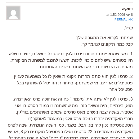
דווקא
8 יוני 2006 at 1:52
PERMALINK
לגיל.
שמחתי לקרוא את התגובה שלך.
קבל כמה תיקונים לנאמר לך.
1. מאז שמתקיימת תחרות פרס וולגין בפסטיבל ירושלים, יוצרים שלא
היו בטוחים שיש להם סיכויי לזכות, חששו להכנס למשחטת הביקורת.
מהבחינה הזו שום דבר לא השתנה בשנים האחרונות.
2. פרס וולגין הוא סתם תחרות מקומית שאין לו כל משמעות לעניין
פסטיבלים אחרים. מי שמשתתף בתחרות הזו יכול להשתתף בכל
פסטיבל אחר.
3. פרס וולגין לא שינה את "מעמדו" כחוזה את זוכה פרס האקדמיה.
הוא, בינתיים, היה ונשאר כזה. מה שהשתנה זו כמות הסרטים. אני
אסביר. בשנה שבה נעשים מעט סרטים שכולם משתתפים בוולגין,
חברי האקדמיה יבחרו בזוכה פרס וולגין כמועמד לאוסקר(זו
הסטטסטיקה נכון להיום). אבל, בשנה, כמו השנה הנוכחית, שבה לפרס
האקדמיה מועמדים כ 22 סרטים ואילו בפסטיבל מוקרנים רק 8, אז יש
סיכויי שחברי האקדמיה יבחרו בסרטים "טריים" שלא הוקרנו בפסטיבל.