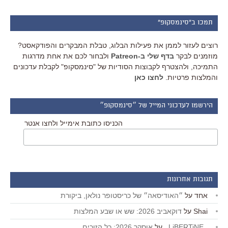
תמכו ב"סינמסקופ"
רוצים לעזור לממן את פעילות הבלוג, טבלת המבקרים והפודקאסט?
מוזמנים לבקר
בדף שלי ב-Patreon
ולבחור לכם את אחת מדרגות
התמיכה, ולהצטרף לקבוצות הסודיות של "סינמסקופ" לקבלת עדכונים
והמלצות פרטיות.
לחצו כאן
הירשמו לעדכוני המייל של ״סינמסקופ״
הכניסו כתובת אימייל ולחצו אנטר
תגובות אחרונות
אחד
על
״האודיסאה״ של כריסטופר נולאן, ביקורת
Shai
על
דוקאביב 2026: שש או שבע המלצות
_LiBERTiNE_
על
אוסקר 2026: כל הזוכים