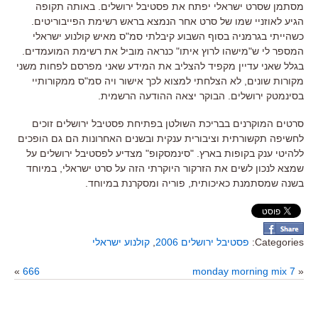
מסתמן שסרט ישראלי יפתח את פסטיבל ירושלים. באותה תקופה
הגיע לאוזניי שמו של סרט אחר הנמצא בראש רשימת הפייבוריטים.
כשהייתי בגרמניה בסוף השבוע קיבלתי סמ"ס מאיש קולנוע ישראלי
המספר לי ש"מישהו לרוץ איתו" כנראה מוביל את רשימת המועמדים.
בגלל שאני עדיין מקפיד להצליב את המידע שאני מפרסם לפחות משני
מקורות שונים, לא הצלחתי למצוא לכך אישור ויה סמ"ס ממקורותיי
בסינמטק ירושלים. הבוקר יצאה ההודעה הרשמית.
סרטים המוקרנים בבריכת השולטן בפתיחת פסטיבל ירושלים זוכים
לחשיפה תקשורתית וציבורית ענקית ובשנים האחרונות הם גם הופכים
ללהיטי ענק בקופות בארץ. "סינמסקופ" מצדיע לפסטיבל ירושלים על
שמצא לנכון לשים את הזרקור היוקרתי הזה על סרט ישראלי, במיוחד
בשנה שמסתמנת כאיכותית, פוריה ומסקרנת במיוחד.
Categories:
פסטיבל ירושלים 2006
,
קולנוע ישראלי
»
666
monday morning mix 7
«