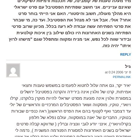
מיד מעלה טענות של קומבינה, של תככנות ורמיזות לשיקולים
שאינם ענייניים. אני חושב שפתיחת הפסטיבל עם סרט ישראלי
היא מהלך מעולה, חשוב והיסטורי. האם אני הייתי בוחר סרט
אחר? אולי. אבל אני לא מנהל את הפסטיבל. ועד כה, מי שבחר
את סרטי הפתיחה עשה עבודה לא רעה בכלל. מכיוון שרוב סרטי
הפתיחה בשנים האחרונות היו כולם שילוב בין איכות קולנועית
ובידור שווה לכל נפש, אני מניח ומקווה ומתפלל שגם "מישהו לרוץ
איתו" יהיה כזה.
REPLY
גיל
8 יוני 2006 at 0:24
PERMALINK
יאיר יקר, גם אתה עלול לחטוא לפעמים במשמש טענות וחצאי
אמיתות, קרנו של וולגין אינה בירידה והקרנה בפסטיבל ירושלים
במסגרת וולגין אינה מונעת מסרט ישראלי להיות מוקרן בלוקרנו, קרלו
ויוארי, טוקיו, מוסקווה ושאר הפסטיבלים המרכזיים והראשיים של יולי
עד דצמבר ואף לקטוף בהם את הפרס הראשון( ראה כנפיים שבורות
בטוקיו, החברים של יאנה במוסקווה, עולם נפלא של חלפון
בקרלוויוארי), אינני יודע לגבי וונציה וברלין ( שדווקא קבלה סרטים
ישראלים בשנים האחרונות למסגרת הפנורמה המשנית ), נדמה לי
שמדורת השבט הציג בירושלים במסגרת וולגין טרם ברלין אך אינני