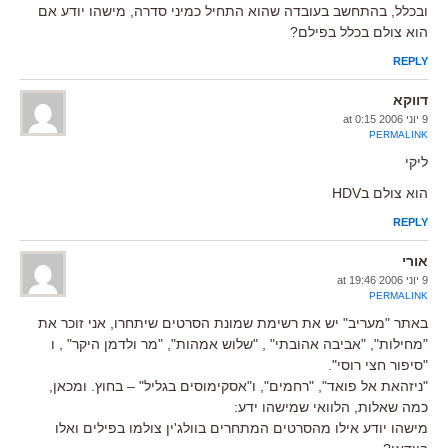
ובכלל, בהתחשב בעובדה שהוא התחיל כמיני סדרה, מישהו יודע אם
הוא צולם בכלל בפילם?
REPLY
דווקא
9 יוני 2006 at 0:15
PERMALINK
ליקי
הוא צולם בHDV
REPLY
אורי
9 יוני 2006 at 19:46
PERMALINK
באתר "מעריב" יש את רשימת שמונת הסרטים שיתחרו, אני זוכר את
"מחילות", "אביבה אהובתי" , "שלוש אמהות", "מר ולדמן היקר" , ו
"סיפור חצי רוסי".
"ניזהאת אל פואד", "רחמים", ו"אסקימוסים בגליל" – בחוץ. ומכאן,
כמה שאלות, הלוואי שמישהו ידע:
מישהו יודע אילו מהסרטים המתחרים בוולג'ין צולמו בפילים ואלו