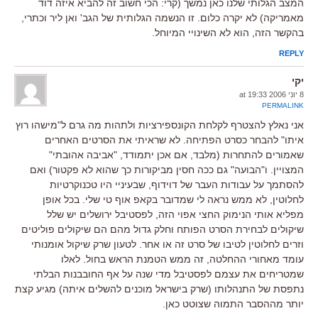
המצב הגלותי שלנו כאן נמשך (קרי: הכי חשוב זה להביא איזה דוד
מאמריקה) לא יקרה כלום. זו הנשמה הגלותית של הגב' ואן ליר וכתרי,
בהקשר הזה, הוא לא השינויי המיוחל.
REPLY
יקי
8 יוני 2006 at 19:33
PERMALINK
אני נאלץ להצטרף לקלחת הקונספירציות ולתהות מה גרם ל"מישהו רוץ
איתו" להבחר כסרט הפתיחה. לא שראיתי את הסרטים האחרים
שאמורים להתחרות (מלבד, אם אכן יתמודד, "אביבה אהובתי"
המצויין. ו"הבועה" גם ככה חסין מביקורות כך שהוא לא פקטור) ואם
להסתמך על עבודות העבר של דוידוף, שבעיניי היו טכנוקרטיות
לחלוטין, לא ממש נראה לי שמדובר בקאפ אוף טי שלי. בכל אופן
מפליא אותי הנימוק החצי אפוי הזה, לפסטיבל ירושלים יש שלל
שיקולים לבחירת הסרט הפותח וחלק גדול מהם הם שיקולים פוליטים
וזרים לחלוטין לטיבו של סרט זה או אחר. לטעון שרק שיקול אומנותי
עומד מאחורי ההחלטה, זה ממש הטמנת הראש בחול. לאלו
שמטריחים את עצמם לפסטיבל מדי שנה על אף החובבנות הבלתי
נתפסת של התנהלותו (שרק בישראל מוכנים להשלים איתה) מגיע קצת
יותר מההסבר התמוה שצוטט כאן.