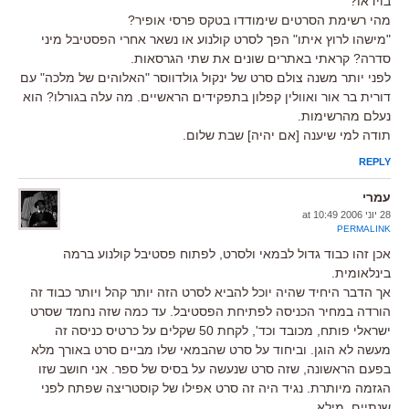
בוידאו?
מהי רשימת הסרטים שימודדו בטקס פרסי אופיר?
"מישהו לרוץ איתו" הפך לסרט קולנוע או נשאר אחרי הפסטיבל מיני
סדרה? קראתי באתרים שונים את שתי הגרסאות.
לפני יותר משנה צולם סרט של ינקול גולדווסר "האלוהים של מלכה" עם
דורית בר אור ואוולין קפלון בתפקידים הראשיים. מה עלה בגורלו? הוא
נעלם מהרשימות.
תודה למי שיענה [אם יהיה] שבת שלום.
REPLY
עמרי
28 יוני 2006 at 10:49
PERMALINK
אכן זהו כבוד גדול לבמאי ולסרט, לפתוח פסטיבל קולנוע ברמה
בינלאומית.
אך הדבר היחיד שהיה יוכל להביא לסרט הזה יותר קהל ויותר כבוד זה
הורדה במחיר הכניסה לפתיחת הפסטיבל. עד כמה שזה נחמד שסרט
ישראלי פותח, מכובד וכד', לקחת 50 שקלים על כרטיס כניסה זה
מעשה לא הוגן. וביחוד על סרט שהבמאי שלו מביים סרט באורך מלא
בפעם הראשונה, שזה סרט שנעשה על בסיס של ספר. אני חושב שזו
הגזמה מיותרת. נגיד היה זה סרט אפילו של קוסטריצה שפתח לפני
שנתיים, מילא.