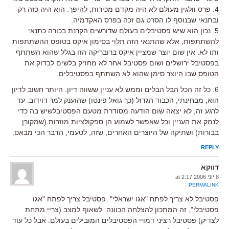
4. פרס וולגין מעולם לא היה מקדם מכירות, להיפך. הוא היה כזה רק
ובתנאי שבנוסף לו הסרט גם זכה בפרס האקדמיה.
5. נכון הוא שיש פסטיבלים בעולם שדורשים הקרנת בכורה כתנאי
להשתתפות, אלא שהתנאי הזה תלוי בסימון איקס בטופס ההשתתפות
ותו לא. אין שום יוצר שמציין איקס ברובריקה הזו בגלל שהוא השתתף
בפסטיבל ירושלים ושום פסטיבל אחר לא מחזיק בלשים לבדוק את
הטופס שבו היוצר סימן שהוא לא השתתף בפסטיבלים.
6. כל זה הכל הבל הבלים וממש לא עניין ששווה דיון. היותר חשוב לדיון
הוא, מבחינתי, הכבוד הגדול (כך גואל פינטו) שהוענק למר דוידוב. עד
לרגע זה, לא יצאה שום הודעה מסודרת מטעם הפסטיבלשיש בה כדי
לנמק את העניין וכל שאפשר לשמוע הן ספקולציות מוזרות (שמקורן
בבורות) ושתיקה של היוצרים האחרים, שזה, לטעמי, הדבר הכי מבאס.
REPLY
דווקא
8 יוני 2006 at 2:17
PERMALINK
פסטיבל לא צריך לפתח "אגו ישראלי". פסטיבל צריך לפתח "אגו
פסטיבלי", זה המתכון להצלחה.הכוונה: לשאוף למצב (צריי מתחת
לצדיק) פסטיבל רציני דמויי הפסטיבלים המובילים בעולם. אבל כל עוד