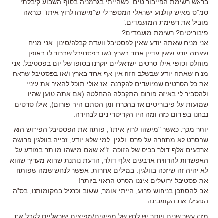
בראש רשימת הפייבוריטים. כשהייתי בגרמניה בסוף השבוע קיבלתי
סמ”ס מאיש קולנוע ישראלי המספר לי ש”מישהו לרוץ איתו” כנראה
מוביל את רשימת המועמדים.”
פיבוריטים? רשימת מועמדים?
אני מניח שאתה יודע שאין לפסטיבל וועדת קבלה/סינון. אני מניח
שאתה יודע שאין עדיין אחד בארץ ו/או בפסטיבל שברור לו באופן
מוחלט וסופי אילו סרטים ישראליים יוקרנו בסופו של יום בפסטיבל. אני
מניח שאתה יודע שבשלב הזה אין אף אחד בארץ ו/או בפסטיבל שראה
את כל הסרטים שמיועדים להקרנה. אז אולי תוכל להאיר את עיניי
ולהסביר לי באיזה פורום התקבלה ההחלטה (אם אתה טוען שהיו
שמועות על פיבוריטים אז בהכרח ומן הסתם היה פורום), אילו סרטים
נבחנו בפורום כזה ומה היו הקריטריונים לבחירה.
יותר מכך. כאשר "מישהו לרוץ איתו", פותח את הפסטיבל הפירוש הוא
שהסרט לא מתחרה על פרס וולגין. למי שלא יודע, זכייה בוולגין פרושה
ארבעים אלף דולר בכיס של הזוכה. ז"א שאם מישהו מוותר במודע על
האפשרות להרוויח ארבעים אלף דולר, הדעת נותנת שהוא מעריך שהוא
לא יהיה זה שיזכה בוולגין. במילים אחרות. אפשר לנחש שמה שפותח
את פסטיבל ירושלים איננו הסרט הראוי ביותר!
אם להסתכן בניחוש פרוע, הייתי אומר, ששוב וכרגיל במקומותנו, בס"ה
הפעילו את הקומבינה.
מזה עשר שנים ויותר יש לחץ של מפיקים/מפיצים ישראליים לקבל את