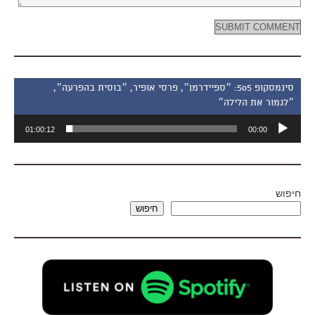
סינמסקופ 505: ״ספיידרמן״, פרסי אופיר, ״בוסית בהפרעה״,
״לגמור את הלילה״
נגן
01:00:12
00:00
אודיו
חיפוש
חיפוש