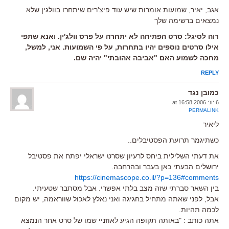
אגב, יאיר, שמועות אומרות שיש עוד פיצ'רים שיתחרו בוולגין שלא
נמצאים ברשימה שלך
רוה לסיגל: סרט הפתיחה לא יתחרה על פרס וולג'ין. ואנא שתפי
אילו סרטים נוספים יהיו בתחרות, על פי השמועות. אני, למשל,
מחכה לשמוע האם "אביבה אהובתי" יהיה שם.
REPLY
כמובן נגד
6 יוני 2006 at 16:58
PERMALINK
ליאיר
כשתיגמר תרועת הפסטיבלים..
את דעתי השלילית ביחס לרעיון שסרט ישראלי יפתח את פסטיבל
ירושלים הבעתי כאן בעבר ובהרחבה.
https://cinemascope.co.il/?p=136#comments
בין השאר סברתי שזה מצב בלתי אפשרי. אבל מסתבר שטעיתי.
אבל, לפני שאתה מתחיל בחגיגה ואני נאלץ לאכול שווראמה, יש מקום
לכמה תהיות.
אתה כותב : "באותה תקופה הגיע לאוזניי שמו של סרט אחר הנמצא