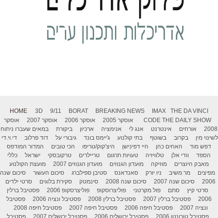
HOME
3D
9/11
BORAT
BREAKING NEWS
IMAX
THE DA VINCI
THE DAILY SHOW
CODE
אוסקר 2005
אוסקר 2006
אוסקר 2007
אוסקר
2008
אורחים
אינטרנט
אנג לי
אנימציה
ארכיון
ביקורת
במאים שעברו ניתוח
לשינוי מין
בקרוב
בשוטף
בתי קולנוע
ג'יימס בונד
גיבורי על
דוד פרלוב
די.וי.די
דפש מוד
האחים כהן
היי דפינישן
היצ'קוק/טריפו
הכי טובים
המדור המודפס
הספד
וודי אלן
טלוויזיה
טעויות תרגום
טריילרים
טרקובסקי
ישראל
כללי
מאבק היוצרים
מוזיקה
מועדון הגנוזים
מועדון הגנוזים 2007
מועצת הקולנוע
מפיצים
מר משיב
ניו יורק
סאנדאנס
סטיבן ספילברג
סיכום העשור
סיכום שנה
2006
סיכום שנה 2007
סיכום שנה 2008
סינמטק
סקירת בלוגים
סרטי ילדים
סרטי קיץ
סתם
פול מקרטני
פוליצרוסקופ
פוליצרסקופ 2006
פסטיבל ברלין
2006
פסטיבל ברלין 2007
פסטיבל ברלין 2008
פסטיבל ונציה 2006
פסטיבל
ונציה 2007
פסטיבל חיפה 2006
פסטיבל חיפה 2007
פסטיבל חיפה 2008
פסטיבל טורונטו 2006
פסטיבל ירושלים 2006
פסטיבל ירושלים 2007
פסטיבל