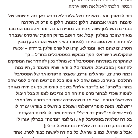
ועכשיו הלכתי לאכול את השווארמה.
רוה לכמובן: וואו. מאז ימיו של גלעד לא נקרא כאן כזה מישמש של
טענות וחצאי אבחנות. חלקן נכונות, חלקן מופרכות. הקרנה
בבריכת השולטן שווה מבחינה כספית הרבה יותר מהסכום המכובד
מאוד שזוכה בוולגין יקבל. אני חושב בדיוק ההפך: שהסרט שנבחר
לפתיחה הוא הטוב ביותר (לפחות בעיני אנשי הסינמטק) מבין
הסרטים שהם ראו. וממילא, קרנו של פרס וולגין בירידה – עכשיו
שהקולנוע הישראלי הפך מבוקש בפסטיבלים בחו"ל – כך
שההקרנה בפתיחת הפסטיבל היא מהלך נכון להחזיר את המפיקים
להתעניין בפסטיבל. מועמדים? בוודאי שהיו מועמדים, היו כמה
וכמה סרטים, ישראלים וזרים, שאנשי הרפרטואר של הפסטיבל
התלבטו ביניהם. כשם שהם לא צפו בכל הסרטים הזרים לפני שהם
בחרו ב"שרק" או ב"דבר אליה" בשנים קודמות, כך גם יהיה מגוחך
לצפות שכדי לבחור סרט פתיחה הם צריכים לצפות בכל היבול
הישראלי הנוכחי. אני מניח שהעובדה שמדובר בסרט של במאי
ירושלמי, מאת סופר ירושלמי ושצולם בירושלים בוודאי עזרה לו
(כפי שצילומי "צופן דה וינצ'י" בצרפת עזרו לו לזכות בהקרנת
בכורה עולמית בפסטיבל קאן, וצילומי "ונדטה" בברלין עזרו לו
לזכות בהקרנת בכורה עולמית בפסטיבל ברלין).
אבל בישראל, כמו בישראל, כל בחירה לעשות כבוד לסרט אחד