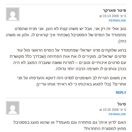
פיטר פארקר
6 יוני 2006 at 15:13
PERMALINK
טוב אולי זה רק אני, אבל יש משהו קצת לא הוגן. אני מניח שהסרט
מתמודד על הפרס של הפסטיבל (שכחתי איך קוראים לו, וולגן או משהו
כזה).
ברגע שלוקחים סרט ישראלי שמתמודד על הפרס הראשי מול עוד
סרטים ישראלים, מוקירים לו את אות הפתיחה (שבדרך כלל מקושרת
עם סרטים איכותיים וטובים – למרות ששנה שעברה המצב לא היה
ככה) ונותנים לו חשיפה הרבה יותר גדולה.
אין משום הטיית לב השופטים לסרט הזה דווקא והעדפתו על פני
אחרים? (בלי לפגוע באיכותו כי לא ראיתי אותו עדיין).
REPLY
סיגל
6 יוני 2006 at 15:26
PERMALINK
האם 'לרוץ איתו' גם מתחרה וגם מועמד? או שהוא מוצג בפסטיבל
מחוץ למסגרת התחרות?