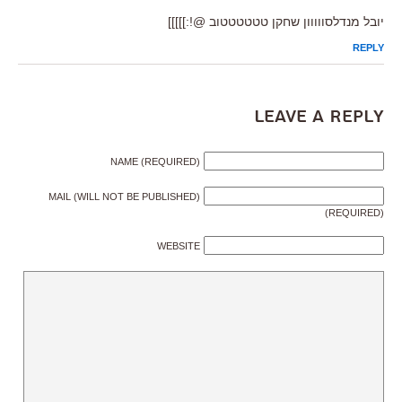
יובל מנדלסווווון שחקן טטטטטטוב @!:]]]]]
REPLY
Leave a Reply
NAME (REQUIRED)
MAIL (WILL NOT BE PUBLISHED)
(REQUIRED)
WEBSITE