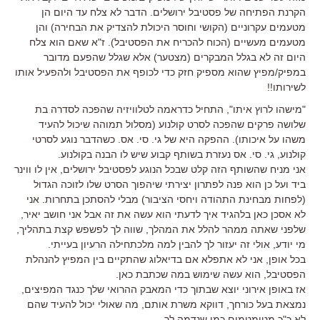
הקרנת הפתיחה של פסטיבל ירושלים. הדבר לא צלח עד היום הן
מטעמים עקרוניים (הקושי וחוסר היכולת להצדיק את הבחירה) והן
מטעמים מעשיים (הכוח להכריח את הפסטיבל). ז"א שאם הוא צלח
היום זה לא בגלל המבקרים (מצטער) אלא שגלל שהפעם מדובר
במפיק/מפיץ שהוא מספיק חזק כדי לכופף את הפסטיבל ולהפעיל אותו
לשירותו!!
"מישהו לרוץ איתו", התחיל כדראמה לטלוויזיה שהפכה לסדרה בת
שלושה פרקים שהפכה לסרט קולנוע (מסלול תמוהה שיכול להעיד
משהו על איכותו). ההפקה היא של גי. סי. אס. כשהדבר נוגע לסרטי
קולנוע, גי. סי. אס נעזרת בשותף קבוע שיש לו הבנה בקולנוע.
אני מניח שהשותף הזה קלט שבכל הנוגע לפסטיבל ירושלים, אין לו ווינר
ביד ועל כן הוא פנה לפתרון יצירתי שיהפוך הסרט שלו לזוכה הגדול
(לפחות מבחינת התהודה ויחסי הציבור) מבלי להסתכן בתחרות. אני
לא אסכן כאן בלהגיד איך לדעתי הוא עשה את זה אבל אני חושב יאיר,
שלפני שאתה ממהר להלל את המהלך, שווה לך לפשפש קצת בתהליך,
מי יודע, אולי זה יעזור לך להבין למה מלכתחילה הרעיון בעייתי.
בכל אופן, אני לא אתפלא אם בדיאלוג שהתקיים בין המפיץ להנהלת
הפסטיבל, הוא עשה שימוש במה שכתבת כאן.
אז באופן אירוני יוצא שבתוך כדי המאבק ההרואי שלך כנגד המפיצים,
נמצאת בעל כורחך, דווקא משרת אותם, מה שאולי יכול להעיד שהם
לא כ"כ מטומטמים כמו שנדמה לך.