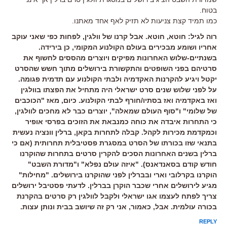
בטוח.
כמו תמיד קצת צניעות לא תזיק לאף אחד מאתנו.
רוה לגיל: חוטא, חוטא. אבל קרנו של וולגין, לפחות כפי שאני עוקב
אחריו ושומע מבכירים בעולם הקולנוע המקומי, כן בירידה.
בשנתיים-שלוש האחרונות מפיקים ויוצרים מהססים לחשוף את
סרטיהם בפני השופטים והתקשורת בירושלים מתוך חשש שהסרט
יקטל ויגיע להקרנות האקדמיה ולבתי הקולנוע עם תדמית פגומה.
על לפני שלוש שנים סרט ישראלי היה מתחיל את הפצתו בוולגין
ואז באקדמיה ואז בסתיו/חורף לבתי הקולנוע. כיום, מאז "הכוכבים
של שלומי" ו"סוף העולם שמאלה", יוצרים כבר לא מחכים לוולגין,
כי התחרות איבדה את כוחה כמנבאת את הזוכים בפרסי אופיר
וכמקדמת מכירות לקהל. קבלה לתחרות בקאן, ברלין וונציה נעשית
בתנאי שזו בכורתו של הסרט במסגרת פסטיבלית תחרותית (אם כי
ברלין בשנים האחרונות הסכים להקרין סרטים בתחרות שהוקרנו
חודש קודם בסאנדאנס). "איזה עולם נפלא" ו"מדורת השבט"
הוקרנו בקרלובי וארי ובברלין לפני שהוקרנו בירושלים. "מחילות"
מגיע לירושלים אחרי שכבר הוקרן בברלין. לדעתי פסטיבל ירושלים
צריך לפתח לעצמו אגו ישראלי ולקבל לוולגין רק סרטים בהקרנת
בכורה עולמית. אבל, כאמור, אני רק זה שיושב בבית ונותן עצות.
REPLY