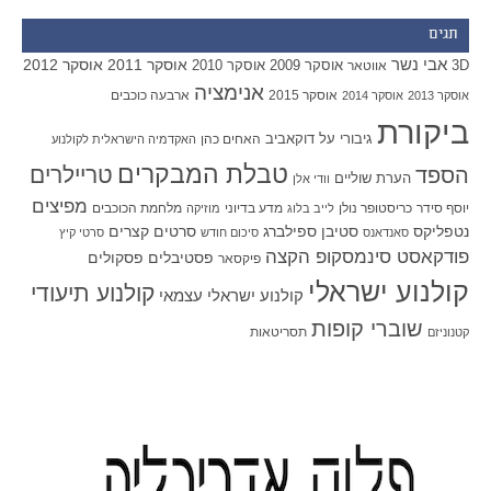
תגים
אבי נשר
אוסקר 2011
אוסקר 2012
אוסקר 2009
אוסקר 2010
3D
אווטאר
אנימציה
אוסקר 2015
ארבעה כוכבים
אוסקר 2013
אוסקר 2014
ביקורת
גיבורי על
דוקאביב
האחים כהן
האקדמיה הישראלית לקולנוע
טבלת המבקרים
טריילרים
הספד
הערת שוליים
וודי אלן
מפיצים
יוסף סידר
כריסטופר נולן
מדע בדיוני
מלחמת הכוכבים
לייב בלוג
מוזיקה
סטיבן ספילברג
סרטים קצרים
נטפליקס
סאנדאנס
סיכום חודש
סרטי קיץ
פודקאסט סינמסקופ הקצה
פסטיבלים
פסקולים
פיקסאר
קולנוע ישראלי
קולנוע תיעודי
קולנוע ישראלי עצמאי
שוברי קופות
תסריטאות
קטנוניזם