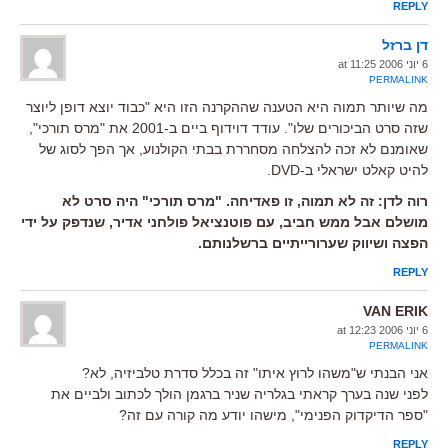
REPLY
דן ברזל
6 יוני 2006 at 11:25
PERMALINK
מה שיותר תמוה היא הטענה שההקרנה הזו היא "כבוד יוצא דופן ליוצר
שזה סרט הביכורים שלו". עודד דוידוף ביים ב-2001 את "מרס תורכי",
שאומנם לא זכה להצלחה מסחררת בבתי הקולנוע, אך הפך לסוג של
להיט קאלט ישראלי ב-DVD.
רוה לדן: זה לא תמוה, זו פאדיחה. "מרס תורכי" היה סרט לא
מושלם אבל ממש חביב, עם פוטנציאל פולחני אדיר, שנדפק על ידי
הפצה ושיווק שערורייתיים ברשלנותם.
REPLY
VAN ERIK
6 יוני 2006 at 12:23
PERMALINK
אני הבנתי ש"משהו לרוץ איתו" זה בכלל סדרת טלביזיה, לא?
לפני שנה בערך קראתי בגלריה שניר ברגמן הולך לכתוב ולביים את
"ספר הדיקדוק הפנימי", מישהו יודע מה קורה עם זה?
REPLY