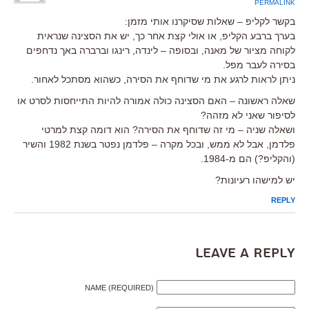
PERMALINK
בקשר לקליפ – שאלות שסיקרנו אותי מזמן:
בערך ברבע הקליפ, או אולי קצת אחר כך, יש את הסצינה שנראית
לקוחה מציור של מאנה, ובסופה – לינדה, רינגו וברברה באך נדחפים
בסירה לעבר מפל.
ניתן לראות לרגע את מי שדוחף את הסירה, כשהוא מסתכל לאחור.
שאלה ראשונה – האם הסצינה כולה אמורה להיות התייחסות לסרט או
לסיפור שאני לא מזהה?
ושאלה שניה – מי זה שדוחף את הסירה? הוא דומה קצת למרטי
פלדמן, אבל לא ממש, ובכל מקרה – פלדמן נפטר בשנת 1982 והשיר
(והקליפ?) הם מ-1984.
יש למישהו רעיונות?
REPLY
Leave a Reply
NAME (REQUIRED)