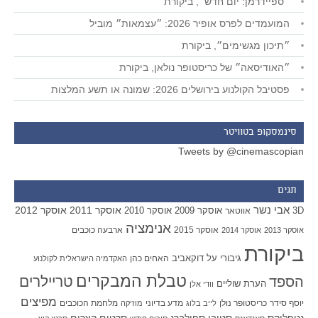
״ספיידרמן: יום חדש״, ביקורת
המועמדים לפרס אופיר 2026: ״עצמאות״ מוביל
״תיכון מגשימים״, ביקורת
״האודיסאה״ של כריסטופר נולאן, ביקורת
פסטיבל הקולנוע בירושלים 2026: שמונה או תשע המלצות
סינמסקופ בטוויטר
Tweets by @cinemascopian
תגים
אבי נשר
אוסקר 2011
אוסקר 2012
אוסקר 2009
אוסקר 2010
3D
אווטאר
אנימציה
אוסקר 2015
ארבעה כוכבים
אוסקר 2013
אוסקר 2014
ביקורת
גיבורי על
דוקאביב
האחים כהן
האקדמיה הישראלית לקולנוע
טבלת המבקרים
טריילרים
הספד
הערת שוליים
וודי אלן
מפיצים
יוסף סידר
כריסטופר נולן
מדע בדיוני
מלחמת הכוכבים
לייב בלוג
מוזיקה