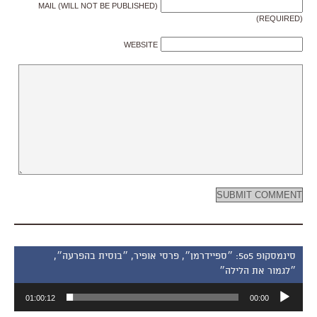
MAIL (WILL NOT BE PUBLISHED)
(REQUIRED)
WEBSITE
סינמסקופ 505: ״ספיידרמן״, פרסי אופיר, ״בוסית בהפרעה״,
״לגמור את הלילה״
נגן
01:00:12
00:00
אודיו