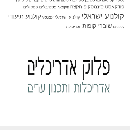
סטיבן ספילברג
סרטים קצרים
נטפליקס
סאנדאנס
סיכום חודש
סרטי קיץ
פודקאסט סינמסקופ הקצה
פסטיבלים
פסקולים
פיקסאר
קולנוע ישראלי
קולנוע תיעודי
קולנוע ישראלי עצמאי
שוברי קופות
תסריטאות
קטנוניזם