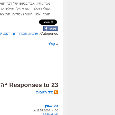
מגרעותיו, אבל בסופו של דבר הוא 
ואולי בגללה, הוא אפילו מצליח לה
חומר ואנטי חומר נצמדים. התוצאה:
Categories:
ארכיון
,
המדור המודפס
,
קו
«
קולד
23 Responses to “הבבועה”
פיד תגובות
הפינגווין
30 יוני 2006 at 11:52
PERMALINK