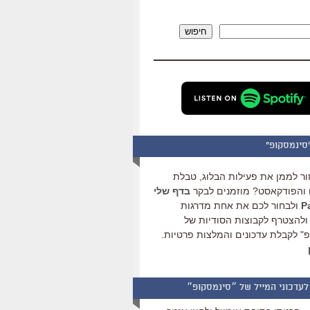
להגביר
או
חיפוש
להנמיך
עוצמת
שמע.
סינמסקופ"
ור לממן את פעילות הבלוג, טבלת
והפודקאסט? מוזמנים לבקר
בדף שלי
ולבחור לכם את אחת מדרגות
ולהצטרף לקבוצות הסודיות של
" לקבלת עדכונים והמלצות פרטיות.
לעדכוני המייל של ״סינמסקופ״