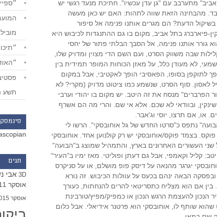
״ספייד
 אביב" מתערבב עם "גן עדן עכשיו". חתיכת מנעד רגשי יש
בד. מהבחינה הזאת שווה לתהות: האם יש כאן מעשה
 בשיקול הדעת? הם מגרים אותנו פנימה אל סיפור
מוביל
ין-פיארברג בתל אביב, מקום בו גם ההתנגדות לכיבוש היא
וא גורר אותנו פנימה, אל הסבך הבלתי פתור של יחסי
״תיכון
לילות שבה משווק הסרט, ועם השם הדי מצוין ומדויק שלו,
״האודי
עי, לא מעודן כלל, על מאזן הכוחות המופר תמידית בין
ך לתוקפן בסופו, הפאסיבי הופך לאקטיבי, אבל במקום
יל לאסון. סוף הסרט, שנשמע כמו ציטוט מדויק (מקרי? לא
תשע ה
ר הפרברים" מנסח את זה היטב. יש מקום בו יהודי וערבי
שינקין, ובוודאי לא שכם. אלא אי שם. והרי מה הם אשרף
. או, אם תרצו, יוסי וג'אבר.
סינמסקו
עה" נתפס כ"סרטו החדש של גל אוחובסקי". הרשו לי
ascopian
פוקס. בצמד פוקס/אוחובסקי יש רק קולנוען אחד. אוחובסקי
שני העשורים האחרונים בארץ, והתמהיל שמוצג ב"הבועה"
טב: קליל וקאמפי, אבל גם דעתן ופוליטי. מאז ימיו ב"העיר"
תגים
וחובסקי יגרגר מהנאה על דיסק פופ מושלם, או על סניקרס
אבי נ
3D
ובפסקה הבאה ינהם בכעס על עוולות הכיבוש. זה נורא
אוסקר 2011
. בין אם הוא מצליח כתסריטאי להרים להנחתות, כעורך
ר הנכון להעצמת הרגש הנכון או כמפיק/מפיץ/טורבינת
אוסקר 2015
שהוא שותף לו, אוחובסקי הוא פרטנר אידיאלי. אבל כלום
ביקו
ה שם במאי.