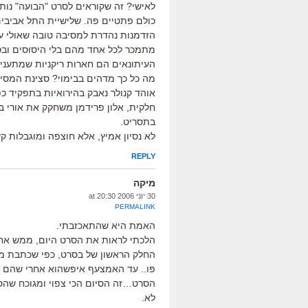
לאישי? זה שקוראים לסרט "הבועה" נותן 
כולם פתטיים פה. שלישיית התל אביבים
הזדמנות נהדרת למסיבה טובה שאולי עוד
מתמכר לכל אחד מהם בלי היסוסים ובסו
העיתונאים הם חארות ריקניות שמתעניי
מה כל כך מדהים בבימוי? סצינת המסיבה
אוהד קנולר נאבק בהירואיות בתפקיד כ
חלקית, אלון פרידמן משחקק את אורי בנא
בתסריט.
לא נסיון אמיץ, אלא חוצפה ומוגבלות קש
REPLY
מיקה
30 יוני 2006 at 20:30
PERMALINK
האמת היא שהתאכזבתי.
הלכתי לראות את הסרט היום, ממש א
החלק הראשון של בסרט, כפי שכתבת מעו
פו.. עד האמצעף איפשהוא אחרי שהם ח
הסרט…זה הסיום הכי צפוי ומגוכח שהסרט
לא.