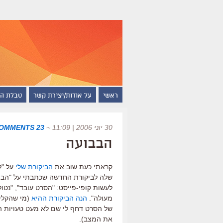
ראשי
על אודות/יצירת קשר
טבלת ה
30 יוני 2006 | 11:09
~
23 COMMENTS
הבבועה
קראתי כעת שוב את
הביקורת שלי
על "ל
שלה לביקורת החדשה שכתבתי על "הבועה
לעשות קופי-פייסט: "הסרט עובד", "נטול
מעולה".
הנה הביקורת ההיא
של הסרט דחף לי שם לא מעט טעויות הק
את המצב).