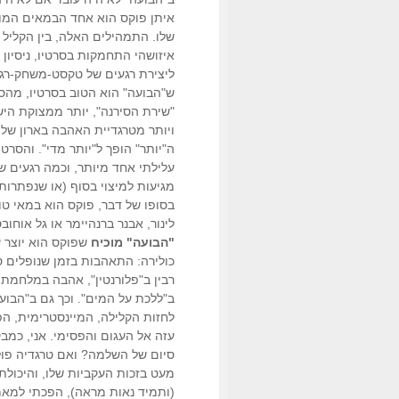
איתן פוקס הוא אחד הבמאים המוכ
שלו. התמהילים האלה, בין הקליל ל
איזושהי התחמקות בסרטיו, ניסיון 
ליצירת רגעים של טקסט-משחק-רגש,
ש"הבועה" הוא הטוב בסרטיו, מהסי
"שירת הסירנה", יותר ממצוקת הי
ויותר מטרגדיית האהבה בארון של "
ה"יותר" הופך ל"יותר מדי". והסרט
עלילתי אחד מיותר, וכמה רגעים 
מגיעות למיצוי בסוף (או שנפתרות 
בסופו של דבר, פוקס הוא במאי ט
לינור, אבנר ברנהיימר או גל אוחובס
"הבועה" מוכיח
שפוקס הוא יוצר ע
כולירה: התאהבות בזמן שנופלים ס
רבין ב"פלורנטין", אהבה במלחמת לב
ב"ללכת על המים". וכך גם ב"הבוע
לחזות הקלילה, המיינסטרימית, ה
עזה אל העגום והפסימי. אני, כמב
סיום של השלמה? ואם טרגדיה פול
מעט בזכות העקביות שלו, והיכולת
(ותמיד נאות מראה), הפכתי למאמי