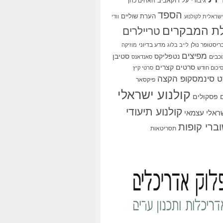
גיבורי על
דוקאביב
האחים כהן
הספד
הערת שוליים
שראלית לקולנוע
וודי
ת המבקרים
טריילרים
ריסטופר נולן
מדע בדיוני
לייב בלוג
מוזיקה
מפיצים
סטיבן
נטפליקס
כבים
סאנדאנס
סרטים קצרים
יכום חודש
סרטי קיץ
 סינמסקופ הקצה
פיקסאר
קולנוע ישראלי
פסקולים
קולנוע תיעודי
שראלי עצמאי
ברי קופות
תסריטאות