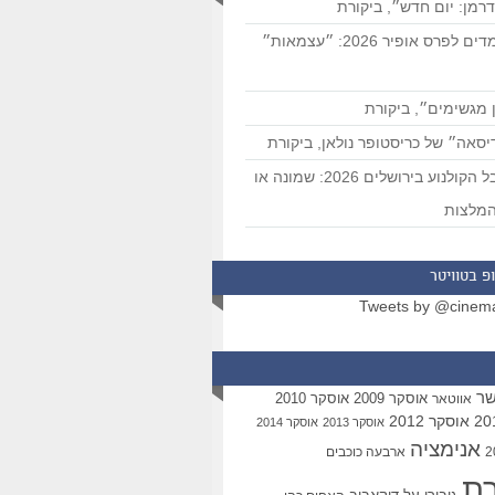
רמן: יום חדש״, ביקורת
המועמדים לפרס אופיר 2026: ״עצמאות״
 מגשימים״, ביקורת
סאה״ של כריסטופר נולאן, ביקורת
פסטיבל הקולנוע בירושלים 2026: שמונה או
מלצות
פ בטוויטר
Tweets by @cinem
שר
אוסקר 2009
אוסקר 2010
אווטאר
אוסקר 2012
אוסקר 2013
אוסקר 2014
אנימציה
ארבעה כוכבים
רת