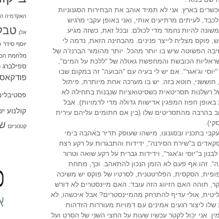
שרים בארץ. אני לא תמיד אוהב את הבחירות הסגנוניות
האקדמיה הי
כבד, לעיתים מרתיעים אותי, ואני באופן עקבי מרגיש
טבל
משונה להיות נחמד מדי לכולם. ובכל זאת, כשזה מגיע
אלן
 פוקס מצליח לייצר פנינים. מהבחינה הזאת, נדמה לי
יוסף סידר
כ
בה הפשוטה שיש בו יותר מהכל. יותר מהומור הברנז'ה של
מלחמת הכו
שראליות הכובשת והמחפשת גאולה של "ללכת על המים",
ספילברג
ס
יוסי וג'אגר". אם יש לי בעיה עם "הבועה" זה במקום שבו
פודקאסט
, חוששני, חוטא בזה. יש בו מערכה אחת מיותרת, פיתול
של רשלנות תסריטאית כשסיטואציות שנבנות בתחילה לא
פסטיבלים
באופן חפוז המפגין אדישות גדולה מדי לדמויות). אבל
קולנוע י
וב בהרבה מהתסריטים שלו (בין אם חתומים עליהם עירית
קי).
שו
קטנוניזם
קבי בתכניו ובסגנונו, מישהו שעוסק תדיר באהבה בימי
קאדים ב"שירת הסירנה", ידידות והתבגרות על רקע רצח
נון ב"יוסי וג'אגר", וידידות גברית על רקע שואה וטרור
ה". זהו אף פעם לא הזמן הנכון להתאהב. וכך, מתחת
פופית, הסקסית, הפלרטטנית, לסרטיו של פוקס יש משיכה
קר, תוהה האם הזיווג הזה עובד: האם מיינסטרים לא דורש
יטית, אולי עדיף להתרחק מהמיינסטרים? אבל איכשהו, לא
 שלו ליצור רגעים אמינים עם דמויות מעוררות הזדהות
ן. אני יכול לקטר עכשיו שעות על החצי השני של הסרט ועל