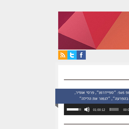
סינמסקופ 505: ״ספיידרמן״, פרסי אופיר,
בהפרעה״, ״לגמור את הלילה״
השתמש
01:00:12
00:
במקש
למעלה/למטה
כדי