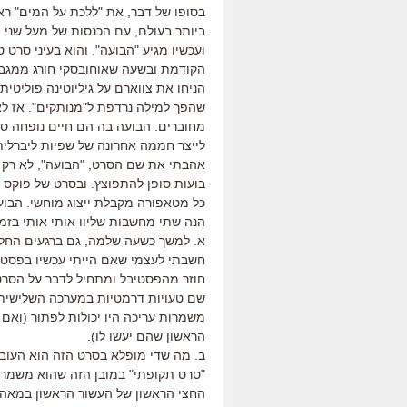
ביותר בעולם, עם הכנסות של מעל שני מ
ועכשיו מגיע "הבועה". והוא בעיני סרט ט
הקודמת ובשעה שאוחובסקי חורג ממגבלו
הניחו את צווארם על גיליוטינה פוליטית
שהפך למילה נרדפת ל"מנותקים". אז לא,
מחוברים. הבועה בה הם חיים נופחה סב
לייצר חממה אחרונה של שפיות ליברלית
אהבתי את שם הסרט, "הבועה", לא רק כי
בועות סופן להתפוצץ. ובסרט של פוקס 
כל מטאפורה מקבלת ייצוג מוחשי. הבו
הנה שתי מחשבות שליוו אותי אותי בזמ
א. למשך כשעה שלמה, גם ברגעים החלש
חשבתי לעצמי שאם הייתי עכשיו בפסטיבל 
חוזר מהפסטיבל ומתחיל לדבר על הסרט ה
שם טעויות דרמטיות במערכה השלישית – 
משמרות עריכה היו יכולות לפתור (ואם 
הראשון שהם יעשו לו).
ב. מה שדי מופלא בסרט הזה הוא העובד
"סרט תקופתי" במובן הזה שהוא משמר רגע