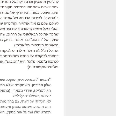
לחלוטין מההגיון והרטוריקה של המדינה ס
זמנו, העוסק בסוהו הניו יורקי של שנות
ב"הבועה". לביבות הבטטה של אורנה וא
לעולם שלם בו אידיאולוגיה וקולינריה 
ואולי בגלל שמאז שהסרט צולם ועד שהוא
שהפר את כל הבאלאנס של הרחוב, שהסר
שינקין של "הבועה" כבר איננה, בדיוק כמ
הראשונה ב"סיפורי תל אביב").
את כל הנ"ל לא הצלחתי לדחוס לביקורת 
דחסתי לביקורת על הסרט (שפורסמה של
לכתבה ב"פנאי פלוס" היא "הכיבוש", א
פוליטית/תקשורתית):
"הבועה". במאי: איתן פוקס. השחק
אלון פרידמן. השחקנים שלא בפו
הגולנצ'יק), שרדי ג'בארין (בתפקי
זהירות, ספוילרים קלילים
לא העליתי על דעתי, גם בחלומותי
הוא מושפע מעמוס גוטמן ומעמוס ג
תסריט שלו ושל גל אוחובסקי), הוא