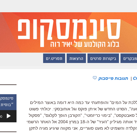
מבקרים
ביקורות סרטים
הרצאות
תסריט.ים
|
תגובות פייסבוק
לכת על המים" והופתעתי עד כמה היא דומה באוצר המילים
״בוסית 
", הסרט החדש של איתן פוקס וגל אוחובסקי. יכולתי פשוט
נגן
 סאבטקסט", "בימוי כריזמטי", "הקורבן הופך לקלגס", "פסקול
00
אודיו
(מי שהקליד אותה מגיליון "העיר" של ה-18 במרץ 2004 אל האתר הרשמי
לדה והשמיט לא מעט סוגריים, אני מקווה שיגיע מגיה לתקן