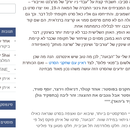
ביבו. חשבתי קצת על "עבדי ניו יורק" של מרצ'נט ואייבורי –
צמד יוצרים שהתמחו בסרטים תקופתיים המנציחים את גינוני החברה של המאה ה-19, ואז יצרו סרט בן
 השמונים, והתייחסו גם אליו כאל סרט תקופתי לכל דבר. וכך גם
לה הם לא סתם פרסום סמוי או קריצה ברנז'אית, הם שם קוד
עורבבו יחד לבלילה כתמתמה אחת.
תגובות 
 הופץ, האוזן השלישית כבר לא קיימת יותר בשינקין, דבר
ט הוא במובן מסוים כן שיחזור של תקופה שכבר לא קיימת.
אחד
ע
ו שינקין של "עורבים" ושינקין של "שרונה מותק" (האפיזודה
ביקור
Shai
ע
שלי על "הבועה", לכן מה טוב שיש אינטרנט. הנה מה שכן
המלצו
שום ב"פנאי פלוס", לצד
ראיון עם שחקני הסרט
– ואם הכותרת
תם יודעים שהסרט הזה עושה משהו נכון מאוד מבחינה
_LiBERTiNE_
איתן
ע
איתן
ע
נים בפוסטר: אוהד קנולר, דניאלה וירצר, יוסף סוויד,
סטר אבל גונבים את ההצגה: זהר ליבה (בתפקיד גולן
ד ג'יהאד).
****
סינמסקו
י הסרקסטיים ביותר, שיבוא יום ואצפה בסרט שנראה כאילו
יתאי במידה שווה. "הבועה", סרטו של איתן פוקס (על פי
פוסטים 
 כזה. חלקו מלודרמה תל אביבית, חלקו מטען צד פוליטי