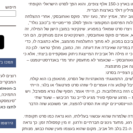
בסופו של דבר, את "ללכת על המים" ראו בארץ כ-150 אלף צופים, והוא הפך לסרט הישראלי הקופתי
חיפוש
יליון דולר בארצות הברית.
וב יותר, אמיץ יותר, נועז יותר. פוקס ואוחובסקי, אחרי ההצלחה
ת הפרסום המקומוני והופך לסלב פריימטיימי ב"כוכב נולד",
 ויצרו סרט שמאלי במפגיע. שינקינאי במובן הישן של המילה, זה
 אומרים פוקס ואוחובסקי, השינקינאים אינם מנותקים, הם הכי
יבם במכוון, לא מתוך התעלמות מהמצב, אלא כתגובה לו, כדי
 במדינה שאיבדה את דעתה. וזה, כמובן, מהלך טראגי. לכן כה
 זו מילה תל אביבית המייצגת ניתוק ואסקפיזים ביצתי, אלא כי
ואוחובסקי – שכאמור לא מתעסק יותר מדי באנדרסטייטמנט –
תמכו ב"
עה אכן מתנפצת.
ן הצפייה בסרט:
רוצים לעז
ים, התמוגגתי מהאנרגיות של הסרט, מהאופן בו הוא קולח.
המבקרים 
קולנוע והיו אומרים לי שזהו סרט פורטוגלי או בלגי, הייתי
ב-Patreon
זה בהתלהבות. כן, הייתי אומר, הסוף שלו נורא מסורבל, ויש
התמיכה, 
מרגע שיוסף סוויד מגיע לרייב נגד הכיבוש – שעוד שתי
"סינמסקופ
הוויינסטיינים יקחו את הסרט להפצה, אני משוכנע שזה הדבר
לחצו כאן
ה שלמרות שהוא עכשווי בעלילתו, הוא נראה כמו סרט תקופתי.
, מתעד גינונים חברתיים וז'רגון. זו מין קפסולת זמן: כך נראה
הירשמו 
החצי הראשון של העשור הראשון במאה ה-21 בלב תל אביב, מקום שהוא בעצמו מעין שטח כבוש, מנותק