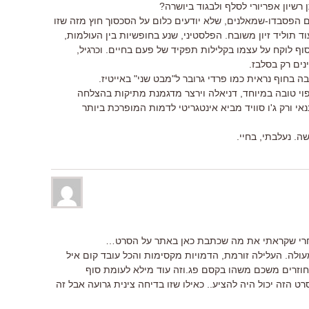
רשיון אפריורי לסלף ולבגוד ביושרה?
 הפסבדו-שמאלנים, שלא יודעים כלום על הסכסוך חוץ מזה שזו
 תוליד זיון משובח. הפלסטיני, שנע בחופשיות בין העולמות,
ף לוקח על עצמו בקלילות תפקיד של פעם בחיים. וכרגיל,
נים רק בסלבז.
 בחוף נראית כמו פרדי גרובר ל"מבט שני" באייטיז.
פוי טובה במיוחד, דניאלה וירצר מדגמנת מתיקות בהצלחה
י ורק ג'ו סוויד מביא אינטגריטי לדמות המופרכת ביותר
ה. נעלבתי, בחיי.
חרי שקראתי את מה שכתבת כאן באתר על הסרט…
לה. העלילה זורמת, הדמויות מקסימות והכל עובד קום איל
וזרים משכם משהו בקסם פג.וזה עוד מילא לעומת סוף
 הזה יכול היה להציע.. כאילו שזו בדיחה צינית גרועה אבל זה