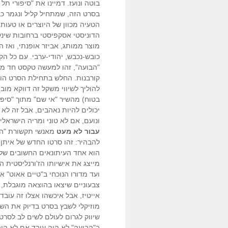
בוטה ונועז. דמיינו את "סיפורי תל
בסרט הזה, שמתחיל קליל ונגמר כ
הטעיה מכוון של היוצרים או טעות
הדוניסטי אסקפיסטי ברחובות שינק
מוצר ממותג, אביזר אופנתי, ואז ה
כובש-נכבש, יהודי-ערבי. עם כל הק
"הבועה", זהו למעשה טקסט חד משמ
קורבנות. החלש בתחילת הסרט הופ
להוליך לשיווי משקל זה דווקא מוב
בטוח) מהשיר "אי שם" מתוך "סיפו
יכולים להיות נאהבים, אבל זה לא 
ונועם, אם לא טוני ומריה הישראליים
עבור לא מעט
מאנשי תקשורת "הבו
להבהיר: זהו סרטו החדש של איתן 
הוא אחד העיתונאים החשובים של 
מייצג את אישיותו הז'ורנליסטית הי
ועד מדורו הנוכחי ב"טיים אאוט" א
צבעוניים שיצאו בהוצאה מוגבלת, 
אייטיז, אבל איכשהו אצלו זה עובד
מוזיקלי לשבץ בסרט בדיוק את השי
שיווק לגרום לעולם לשים לב לסרט 
ב"הבועה" לא היה עובד אם לא הי