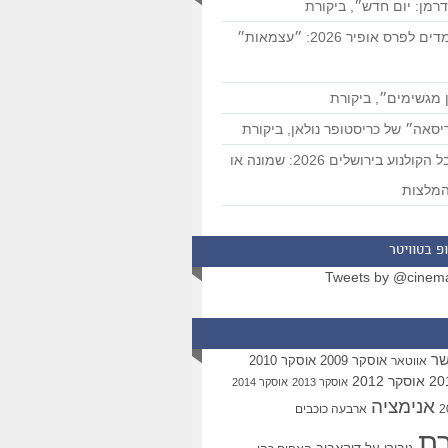
רמן: יום חדש״, ביקורת
המועמדים לפרס אופיר 2026: ״עצמאות״
 מגשימים״, ביקורת
סאה״ של כריסטופר נולאן, ביקורת
פסטיבל הקולנוע בירושלים 2026: שמונה או
מלצות
פ בטוויטר
Tweets by @cinem
שר
אוסקר 2009
אוסקר 2010
אווטאר
אוסקר 2012
אוסקר 2013
אוסקר 2014
אנימציה
ארבעה כוכבים
רת