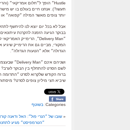
תעשו?). אנחנו חיים בעולם בו יש מיש
יותר צופים מאשר המילה ״קפואה״ או 
אבל לא בכל יום יוצא לנו להיחשף לתה
בבוקר הגיעה הזמנה להקרנת עיתונאים
״Delivery Man״, הרימייק 
המקורי, מביים גם את הרימייק שיגיע א
הגדולה״ אלא ״הטעות הגדולה״.
ושניהם אינם 
לשם הסרט להתחלף בין הבוקר לערב? מ
ברוח הקודש שלקרוא לסרט ״התרומה הגד
שיביא חצי מיליון צופים לסרט? מיסתורין
Categories:
בשוטף
«
שובו של ״הנרי פול״: האל ודאנה קור
״הטרמפיסט״ מגיע לתחנתו 