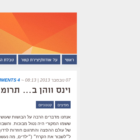
ראשי
על אודות/יצירת קשר
טבלת ה
07 נובמבר 2013 | 08:13
~
4 COMMENTS
וינס ווהן ב… תרומ
מפיצים
קטנוניזם
אנחנו מדברים הרבה על הבושות שעושי
ששמו המקורי היה נטול מבוכות. והשבוע