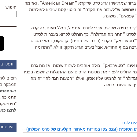
Hustle״ הופך ל״חלום אמריקאי״ (והרי ברור שמתישהו יגיע סרט שייקרא ״American Dream״, ואז מה
חיפוש
הו שחושב ש״לשבור את הקרח״ זה ביטוי קסם שיביא לאולמות
״קפואים״. משונה.
ליך הבחירה של שם עברי לסרט.
אתמול, בגלל טעות, זה קרה.
 לסרט ״התרומה הגדולה״. כך הוחלט לקרוא בעברית לסרט
האמריקאי ל״סטארבאק״ הקנדי (דובר הצרפתית). קן סקוט, במאי הסרט
רצה בסוף החודש. אבל בערב הגיע תיקון: זו לא ״התרומה
תמכו ב"
״Delivery Man״ שבעצמו איננו ״סטארבאק״. כולם אוהבים לשנות שמות. אז מה גרם
י החליט לעצור את מכונות הדפוס עם ההתגלות שחשפה בפניו
רוצים לעז
ולה״ זה להמיט עליו אסון, ואילו ״הטעות הגדולה״ זה מה
המבקרים 
. או טעות. גדולה.
ב-Patreon
התמיכה, 
"סינמסקופ
לחצו כאן
אים לכם
הירשמו 
הסופית (וגם: צפו בסודות מאחורי הקלעים של סרט הפולחן)
»