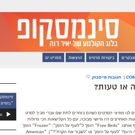
מבקרים
ביקורות סרטים
הרצאות
תסריט.ים
|
תגובות פייסבוק
ה או טעות?
״בוסית 
נגן
ם לנו מפיצי הסרטים כשהם בוחרים לתת שם עברי מביך לסרט
00
אודיו
ות האחרונים היו גדושי מבוכה, עם כל הקלישאות הכי גדולות
של עולם ההפצה והתרגום חוזרות לרדוף אותנו: ״Free Birds״ הופך ל״לעוף על הזמן״; ״Frozen״ הופך
ל״לשבור את הקרח״ (״ילדים, מה נעשה היום? ׳לעוף על הזמן׳ או ׳לשבור את הקרח׳?״). ״American