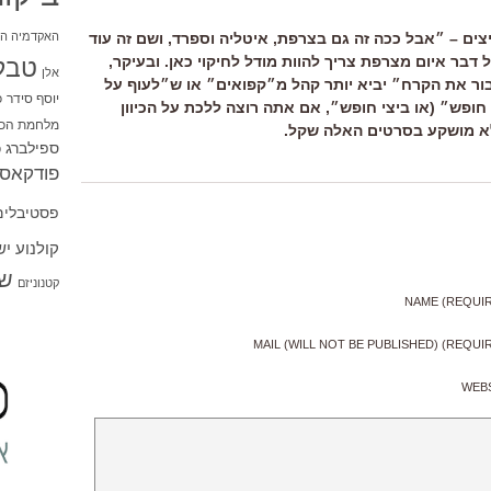
האקדמיה הי
ים – ״אבל ככה זה גם בצרפת, איטליה וספרד, ושם זה עוד
ל דבר איום מצרפת צריך להוות מודל לחיקוי כאן. ובעיקר,
טבל
אלן
ור את הקרח״ יביא יותר קהל מ״קפואים״ או ש״לעוף על
יוסף סידר
כ
חופש״ (או ביצי חופש״, אם אתה רוצה ללכת על הכיוון
מלחמת הכו
 לא מושקע בסרטים האלה שקל.
ספילברג
ס
פודקאסט
פסטיבלים
קולנוע י
שו
קטנוניזם
NAME (REQUI
MAIL (WILL NOT BE PUBLISHED) (REQUI
WEB