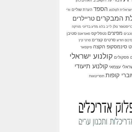
גיבורי על
דוקאביב
האחים כהן
הספד
הערת שוליים
שראלית לקולנוע
וודי
ת המבקרים
טריילרים
ריסטופר נולן
מדע בדיוני
לייב בלוג
מוזיקה
מפיצים
סטיבן
נטפליקס
כבים
סאנדאנס
סרטים קצרים
יכום חודש
סרטי קיץ
 סינמסקופ הקצה
פיקסאר
קולנוע ישראלי
פסקולים
קולנוע תיעודי
שראלי עצמאי
ברי קופות
תסריטאות