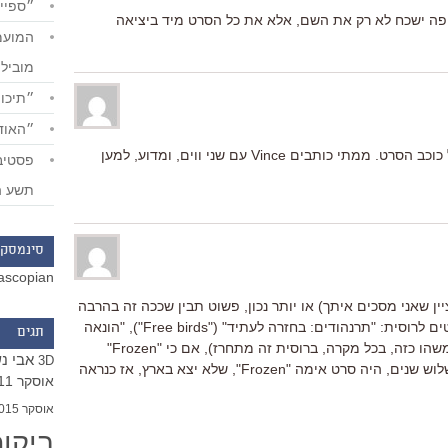
״ספייד
ופה ישכח לא רק את השם, אלא את כל הסרט מיד ביציאה
מוביל
״תיכון
״האודי
אולי השינוי מתייחס לאיות של השם של כוכב הסרט. ממתי כותבים Vince עם שני ווים, ומדוע, למען
תשע ה
סינמסקו
ascopian
ין שאני מסכים איתך) או יותר נכון, פשוט תבין שככה זה בהרבה
מוקומות, הנה תרגומים של אותם הסרטים לרוסית: "תרנהודים: בחזרה לעתיד" ("Free birds"), "הונאה
תגים
נוסח אמריקה" , "אבא-בחור כארז" (או משהו כזה, בכל מקרה, ברוסית זה מתחרז), אם כי "Frozen"
אבי נ
3D
תורגם יחסית לא רע "לב קפוא" (לפניי שלוש שנים, היה סרט אימה "Frozen", שלא יצא בארץ, אז כנראה
אוסקר 2011
אוסקר 2015
ביקו