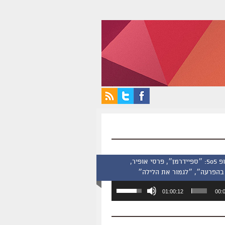
סינמסקופ 505: ״ספיידרמן״, פרסי אופיר,
בהפרעה״, ״לגמור את הלילה״
השתמש
01:00:12
00:
במקש
למעלה/למטה
כדי