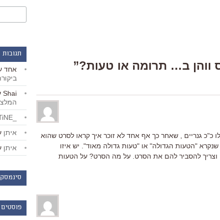
תגובות 
אחד
ע
ביקור
Shai
ע
המלצו
_LiBERTiNE_
איתן
ע
 כ"כ גנריים , שאחר כך אף אחד לא זוכר איך קראו לסרט שהוא
שנקרא "הטעות הגדולה" או "טעות גדולה מאוד". יש איזו
איתן
ע
וצריך להסביר להם את הסרט. על מה הסרט? על הטעות
סינמסקו
פוסטים 