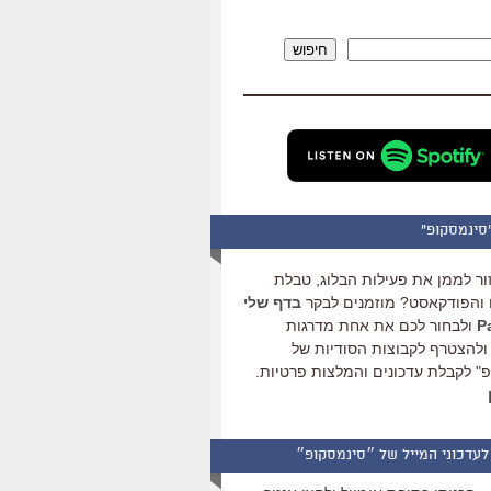
להגביר
או
חיפוש
להנמיך
עוצמת
שמע.
סינמסקופ"
ור לממן את פעילות הבלוג, טבלת
והפודקאסט? מוזמנים לבקר
בדף שלי
ולבחור לכם את אחת מדרגות
ולהצטרף לקבוצות הסודיות של
" לקבלת עדכונים והמלצות פרטיות.
לעדכוני המייל של ״סינמסקופ״