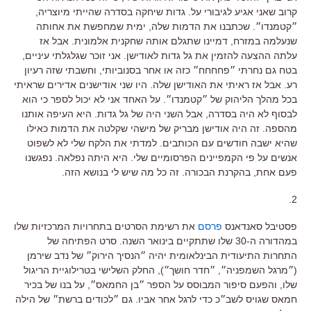
קרוב שאני אגיע לגיבורי על. גדות שיחקה בסדרה שהייתי מיוצריה,
״קטמנדו״. שכתבנו את הדמות שלה, ימית שמחפשת את אחותה
שנעלמה במזרח, דמיינו שתגלם אותה שחקנית אלמונית. אבל אז
עלתה ההצעה להזמין את גל גדות לאודישן. אני זוכר שגלגלתי עיניים,
בטח גם נחרתי ״פחחחח״ כזה או אחר בסנוביותי, וחשבתי שזה רעיון
רע. אבל אז ראיתי את האודישן שלה. היו שני אודישנים אדירים שראיתי
בכל מהלך הליהוק של ״קטמנדו״. על האחד אני לא יכול לספר כי הוא
לבסוף לא היה בסדרה, אבל השני היה של גל גדות. היא העיפה אותנו
מהספה. זה היה אודישן מבריק של מישהי שקלטה את הדמות כאילו
שהיא ישבה חודשים עם הכותבים. למדתי את הלקח שלי לא לשפוט
אנשים על פי הקמפיינים הפרסומיים שלי. היא היתה נפלאה. נפגשנו
פעם אחת, בהקרנת הבכורה. זה כל מה שיש לי בנושא הזה.
2.
פסטיבל סאנדאנס
פרסם
את רשימת הסרטים בתחרויות המרכזיות שלו
במהדורה ה-30 שלו שתתקיים בינואר השנה. סרט הפתיחה של
התחרות התיעודית הבינלאומית יהיה ״הנסיך הירוק״ של נדב שירמן
(״מרגל השמפניה״, ״חדר חושך״), החלק השלישי בטרילוגיית הריגול
שלו, והפעם סיפור המבוסס על הספר ״בן החמאס״, על בנו של בכיר
חמאס שגויס לשב״כ כדי לרגל אחר אביו. גם ״לכודים ברשת״ של הילה