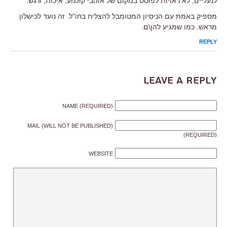
לנעליים, לא ראויות לפוסט במקום של אוהבי קולנוע, איכות, ורגש.
מספיק באמת עם הניסיון המטומבל להצליח בחו"ל. זה נועד לכישלון
מראש. כמו שמגיע להן\ם.
REPLY
Leave a Reply
NAME (REQUIRED)
MAIL (WILL NOT BE PUBLISHED)
(REQUIRED)
WEBSITE