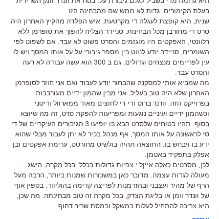
היא גרומה מדי בשביל לגלם גיבורת על. בטח את וונדר וומן השרירית
בעלת הקימורים. גדות לא ממש שם מהבחינה הזו.
שנית, היא קופצת לעגלה די מקרטעת. איש הפלדה מהקיץ האחרון היה
סרט די מחורבן מכל הבחינות. סניידר הצליח להפוך את סופרמן ללא
רלוונטי, האפקטים היו מוגזמים והסרט פשוט לא עבד. אם לשפוט לפי
השומרים, סניידר יודע לנווט בין מספר גיבורי על על אותו המסך ויש לו
עין לפריימים מנצחים וגדולים. גם ב 300 הוא עשה עבודה לא רעה
והסרט עבד.
מה שמביא אותי למסקנה שהבחור יודע לעבוד ואם אני חוזר לסופרמן
האחרון שלא היה טוב בעליל, אני מבין שהמון ידיים מעורבבות
בפרוייקט הזה. וורנר ברוס ודי די לחוצים מאוד ממארוול ודיסני
וכשהמון ידיים ועיניים נוגעות ומפריעות להפקת סרט, זה מה שיוצא
בסוף. תהיו בטוחים שלסרט הבא בו יופיעו 3 הגיבורים העיקריים של די
סי לראשונה על אותו המסך, אף מנהל בכיר לא יתן לעבור מבלי שהוא
ידע בו ויבחש בו. התוצאה תהיה בולשיט מחורטט, ערימת אפקטים ובן
אפלק בתפקיד באטמן.
לכן, מסרטים כאלה אייןל י צפיות גדולות בכלל. בכל מקרה, הישג
מעולה לגדות עצמה. מדובר כאן במשכורות שמנות ביותר, הרבה מעל
הרף של מהיר ועצבני ובהזדמנות לפריצה קדימה בהוליווד. בספין אוף
של וונדר וומן או בליגת הצדק, בכל מקרה זה טוב מבחינתה. מה שכן,
היא צריכה להתחיל לעלות במשקל ובמסת שריר דחוף.