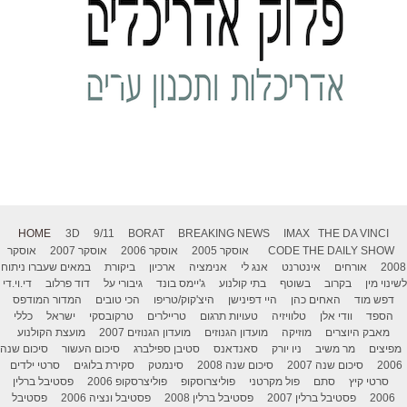
HOME
3D
9/11
BORAT
BREAKING NEWS
IMAX
THE DA VINCI
THE DAILY SHOW
CODE
אוסקר 2005
אוסקר 2006
אוסקר 2007
אוסקר
2008
אורחים
אינטרנט
אנג לי
אנימציה
ארכיון
ביקורת
במאים שעברו ניתוח
לשינוי מין
בקרוב
בשוטף
בתי קולנוע
ג'יימס בונד
גיבורי על
דוד פרלוב
די.וי.די
דפש מוד
האחים כהן
היי דפינישן
היצ'קוק/טריפו
הכי טובים
המדור המודפס
הספד
וודי אלן
טלוויזיה
טעויות תרגום
טריילרים
טרקובסקי
ישראל
כללי
מאבק היוצרים
מוזיקה
מועדון הגנוזים
מועדון הגנוזים 2007
מועצת הקולנוע
מפיצים
מר משיב
ניו יורק
סאנדאנס
סטיבן ספילברג
סיכום העשור
סיכום שנה
2006
סיכום שנה 2007
סיכום שנה 2008
סינמטק
סקירת בלוגים
סרטי ילדים
סרטי קיץ
סתם
פול מקרטני
פוליצרוסקופ
פוליצרסקופ 2006
פסטיבל ברלין
2006
פסטיבל ברלין 2007
פסטיבל ברלין 2008
פסטיבל ונציה 2006
פסטיבל