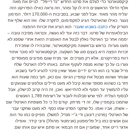
קיקסטארטר כדי לצלם את סרטו החדש ״נד רייפל״. לגייס את מאה
אלף הדולר הראשונים היה לו קל ומהר, וזה נראה כאילו הפרויקט הזה
יצליח מהר מאוד. אבל לפני שבוע, בסביבות ה-170,000 דולר, המימון
נעצר. כאילו שהארטלי הגיע למקסימום, לתקרה שלו. ואז הוא שלף את
הטריק עליו
כתבנו בשבוע שעבר
: הוא הציע את זכויות ההפצה
הבינלאומיות של סרטו. דבר כזה עוד לא נעשה, וכנראה מסיבה טובה –
יממה אחר כך הארטלי נאלץ לבטל את האופציה הזאת אחרי שספג לא
מעט גערות. בראש ובראשונה מקיקסטארטר, שהבהירו לו שמכירת
זכויות הפצה היא בעצם סוג של השקעה, וקיקסטארטר לא מוכר אחוזי
רווח בפרויקטים, אלא רק מצרכים. אני מניח שגם מפיצים ממוסדים
גערו בו על כך שהוא מנסה לעקוף אותם. באותו לילה הארטלי שלח
מייל שבור בו הוא הרים ידיים ואמר שאין סיכוי להגיע ליעד בשבוע
שנותר ושהוא מבטל את קמפיין הגיוס. וגם כאן, תוך כמה שעות הוא
חזר בו כשהוא מספר שהוא קיבל לא מעט מיילים וטלפונים שצועקים
עליו להמשיך עד הסוף ולא להתייאש. ואכן, זה היה קרוב לכישלון, אבל
לבסוף הצליח. למי שיש סבלנות לעבור על רשימת 1,789 האנשים
שתמכו בקמפיין שלו, זה די מרתק. קודם כל כי כל משפחת הארטלי שם
– אשתו, אביו ואמו. כל שחקני הסרט שמו כסף. לא מעט שחקני עבר
של הארטלי (מרטין דונובן ודי.ג׳יי מנדל, למשל). מפיקים כמו טד הופ.
וגם אנשים כמו ביל פלימפטון (אנימטור מהולל) ורוני קידר, ואפילו
אדגר רייט אחד, שמעניין אם זה הבמאי או סתם איש עם אותו שם.