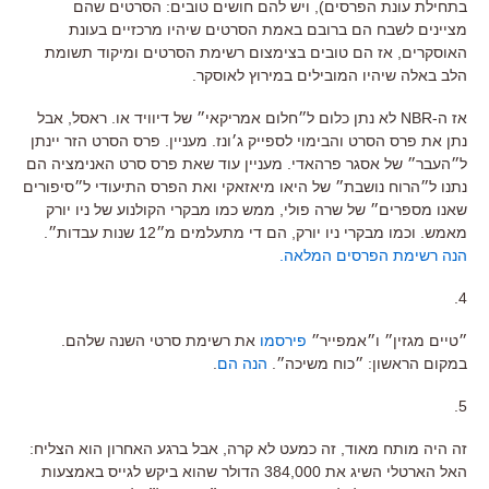
בתחילת עונת הפרסים), ויש להם חושים טובים: הסרטים שהם
מציינים לשבח הם ברובם באמת הסרטים שיהיו מרכזיים בעונת
האוסקרים, אז הם טובים בצימצום רשימת הסרטים ומיקוד תשומת
הלב באלה שיהיו המובילים במירוץ לאוסקר.
אז ה-NBR לא נתן כלום ל״חלום אמריקאי״ של דיוויד או. ראסל, אבל
נתן את פרס הסרט והבימוי לספייק ג׳ונז. מעניין. פרס הסרט הזר יינתן
ל״העבר״ של אסגר פרהאדי. מעניין עוד שאת פרס סרט האנימציה הם
נתנו ל״הרוח נושבת״ של היאו מיאזאקי ואת הפרס התיעודי ל״סיפורים
שאנו מספרים״ של שרה פולי, ממש כמו מבקרי הקולנוע של ניו יורק
מאמש. וכמו מבקרי ניו יורק, הם די מתעלמים מ״12 שנות עבדות״.
הנה רשימת הפרסים המלאה.
4.
״טיים מגזין״ ו״אמפייר״
פירסמו
את רשימת סרטי השנה שלהם.
במקום הראשון: ״כוח משיכה״.
הנה הם
.
5.
זה היה מותח מאוד, זה כמעט לא קרה, אבל ברגע האחרון הוא הצליח:
האל הארטלי השיג את 384,000 הדולר שהוא ביקש לגייס באמצעות