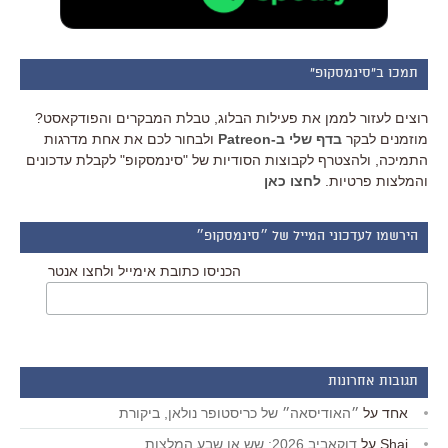
תמכו ב"סינמסקופ"
רוצים לעזור לממן את פעילות הבלוג, טבלת המבקרים והפודקאסט?
מוזמנים לבקר
בדף שלי ב-Patreon
ולבחור לכם את אחת מדרגות
התמיכה, ולהצטרף לקבוצות הסודיות של "סינמסקופ" לקבלת עדכונים
והמלצות פרטיות.
לחצו כאן
הירשמו לעדכוני המייל של ״סינמסקופ״
הכניסו כתובת אימייל ולחצו אנטר
תגובות אחרונות
אחד
על
״האודיסאה״ של כריסטופר נולאן, ביקורת
Shai
על
דוקאביב 2026: שש או שבע המלצות