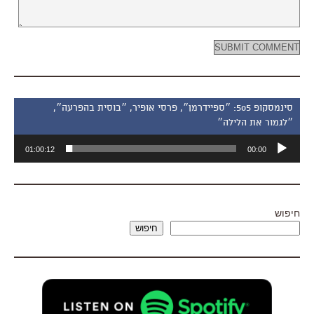
סינמסקופ 505: ״ספיידרמן״, פרסי אופיר, ״בוסית בהפרעה״,
״לגמור את הלילה״
נגן
01:00:12
00:00
אודיו
חיפוש
חיפוש