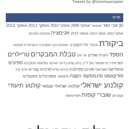
Tweets by @cinemascopian
תגים
אבי נשר
אוסקר 2011
אוסקר 2012
אוסקר 2009
אוסקר 2010
3D
אווטאר
אנימציה
אוסקר 2015
ארבעה כוכבים
אוסקר 2013
אוסקר 2014
ביקורת
גיבורי על
דוקאביב
האחים כהן
האקדמיה הישראלית לקולנוע
טבלת המבקרים
טריילרים
הספד
הערת שוליים
וודי אלן
מפיצים
יוסף סידר
כריסטופר נולן
מדע בדיוני
מלחמת הכוכבים
לייב בלוג
מוזיקה
סטיבן ספילברג
סרטים קצרים
נטפליקס
סאנדאנס
סיכום חודש
סרטי קיץ
פודקאסט סינמסקופ הקצה
פסטיבלים
פסקולים
פיקסאר
קולנוע ישראלי
קולנוע תיעודי
קולנוע ישראלי עצמאי
שוברי קופות
תסריטאות
קטנוניזם