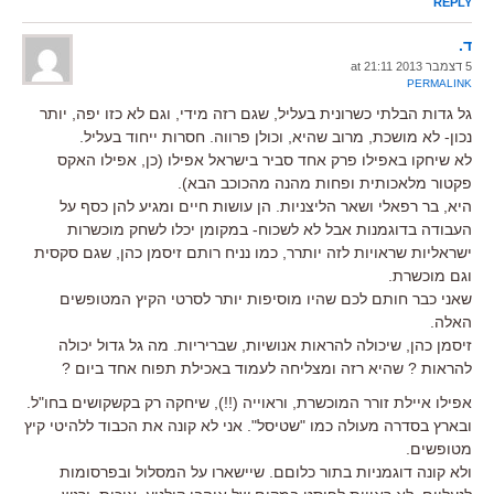
REPLY
ד.
5 דצמבר 2013 at 21:11
PERMALINK
גל גדות הבלתי כשרונית בעליל, שגם רזה מידי, וגם לא כזו יפה, יותר
נכון- לא מושכת, מרוב שהיא, וכולן פרווה. חסרות ייחוד בעליל.
לא שיחקו באפילו פרק אחד סביר בישראל אפילו (כן, אפילו האקס
פקטור מלאכותית ופחות מהנה מהכוכב הבא).
היא, בר רפאלי ושאר הליצניות. הן עושות חיים ומגיע להן כסף על
העבודה בדוגמנות אבל לא לשכוח- במקומן יכלו לשחק מוכשרות
ישראליות שראויות לזה יותרר, כמו נניח רותם זיסמן כהן, שגם סקסית
וגם מוכשרת.
שאני כבר חותם לכם שהיו מוסיפות יותר לסרטי הקיץ המטופשים
האלה.
זיסמן כהן, שיכולה להראות אנושיות, שבריריות. מה גל גדול יכולה
להראות ? שהיא רזה ומצליחה לעמוד באכילת תפוח אחד ביום ?
אפילו איילת זורר המוכשרת, וראוייה (!!), שיחקה רק בקשקושים בחו"ל.
ובארץ בסדרה מעולה כמו "שטיסל". אני לא קונה את הכבוד ללהיטי קיץ
מטופשים.
ולא קונה דוגמניות בתור כלוםם. שיישארו על המסלול ובפרסומות