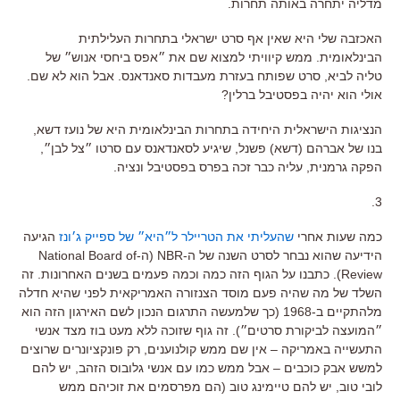
מדליה יתחרה באותה תחרות.
האכזבה שלי היא שאין אף סרט ישראלי בתחרות העלילתית
הבינלאומית. ממש קיוויתי למצוא שם את ״אפס ביחסי אנוש״ של
טליה לביא, סרט שפותח בעזרת מעבדות סאנדאנס. אבל הוא לא שם.
אולי הוא יהיה בפסטיבל ברלין?
הנציגות הישראלית היחידה בתחרות הבינלאומית היא של נועז דשא,
בנו של אברהם (דשא) פשנל, שיגיע לסאנדאנס עם סרטו ״צל לבן״,
הפקה גרמנית, עליה כבר זכה בפרס בפסטיבל ונציה.
3.
כמה שעות אחרי
שהעליתי את הטריילר ל״היא״ של ספייק ג׳ונז
הגיעה
הידיעה שהוא נבחר לסרט השנה של ה-NBR (ה-National Board of
Review). כתבנו על הגוף הזה כמה וכמה פעמים בשנים האחרונות. זה
השלד של מה שהיה פעם מוסד הצנזורה האמריקאית לפני שהיא חדלה
מלהתקיים ב-1968 (כך שלמעשה התרגום הנכון לשם האירגון הזה הוא
״המועצה לביקורת סרטים״). זה גוף שזוכה ללא מעט בוז מצד אנשי
התעשייה באמריקה – אין שם ממש קולנוענים, רק פונקציונרים שרוצים
למשש אבק כוכבים – אבל ממש כמו עם אנשי גלובוס הזהב, יש להם
לובי טוב, יש להם טיימינג טוב (הם מפרסמים את זוכיהם ממש