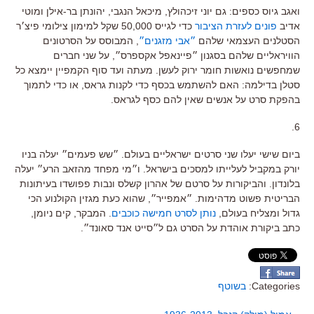
ואגב גיוס כספים: גם יוני זיכהולץ, מיכאל הנגבי, יהונתן בר-אילן ומוטי
אדיב
פונים לעזרת הציבור
כדי לגייס 50,000 שקל למימון צילומי פיצ׳ר
הסטלנים העצמאי שלהם
״אבי מזגנים״
, המבוסס על הסרטונים
הוויראליים שלהם בסגנון ״פיינאפל אקספרס״, על שני חברים
שמחפשים נואשות חומר ירוק לעשן. מעתה ועד סוף הקמפיין יימצא כל
סטלן בדילמה: האם להשתמש בכסף כדי לקנות גראס, או כדי לתמוך
בהפקת סרט על אנשים שאין להם כסף לגראס.
6.
ביום שישי יעלו שני סרטים ישראליים בעולם. ״שש פעמים״ יעלה בניו
יורק במקביל לעלייתו למסכים בישראל. ו״מי מפחד מהזאב הרע״ יעלה
בלונדון. והביקורות על סרטם של אהרון קשלס ונבות פפושדו בעיתונות
הבריטית פשוט מדהימות. ״אמפייר״, שהוא כעת מגזין הקולנוע הכי
גדול ומצליח בעולם,
נותן לסרט חמישה כוכבים
. המבקר, קים ניומן,
כתב ביקורת אוהדת על הסרט גם ל״סייט אנד סאונד״.
Categories:
בשוטף