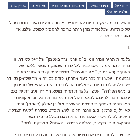
גיבורי על
היאו מיאזאקי
מי מפחד מהזאב הרע
סאנדאנס
ספייק ג'ונז
קולנוע ישראלי
וכאילו כל מה שקרה היום לא מספיק, אנחנו טובעים הערב תחת מבול
של כותרות, שכל אחת מהן היתה צריכה להספיק לפוסט שלם. אז
נעבור אחת-אחת:
1.
גל גדות תהיה וונדר-וומן ב״סופרמן נגד באטמן״ של זאק סניידר. זו
כותרת מדהימה. הישג כביר לגל גדות,
שמזנקת עכשיו לליגה של
הענקים (לא יעזור, ״מהיר ועצבני״ תמיד יהיה קצת בי-מובי באופיו
ובנשמתו, עכשיו זה כבר ליגה אחרת). קודם כל, זה אומר שלזאק סניידר
יש חולשה לברונטיות ישראליות. איילת זורר היתה אמא של סופרמן
ב״איש הפלדה״ ועכשיו גל גדות תהיה מושא חיזוריו, וגיבורת על בפני
עצמה (ועוד להיכנס למגפיה של אחת מגיבורות העל הכי איקוניות).
היא תהיה השחקנית הנשית הראשית מול בן אפלק (באטמן) והנרי
קאוויל (סופרמן). ואם וורנר יחליטו לעשות סרט בסדרת ״ליגת הצדק״,
היא יכולה להמשיך לגלם את הדמות גם בשלל סרטי המשך
וספין-אופים. בקיצור, הצלחה כבירה. והאמת? מוצדקת. למה?
אני צריך להזכיר כאן את סיפור גל גדות שלי, כי זה ככל הנראה הכי