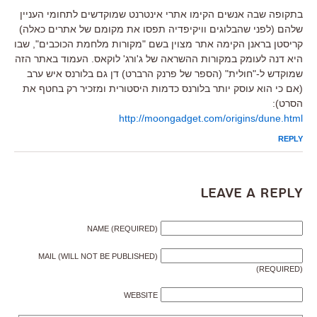
בתקופה שבה אנשים הקימו אתרי אינטרנט שמוקדשים לתחומי העניין
שלהם (לפני שהבלוגים וויקיפדיה תפסו את מקומם של אתרים כאלה)
קריסטן בראנן הקימה אתר מצוין בשם "מקורות מלחמת הכוכבים", שבו
היא דנה לעומק במקורות ההשראה של ג'ורג' לוקאס. העמוד באתר הזה
שמוקדש ל-"חולית" (הספר של פרנק הרברט) דן גם בלורנס איש ערב
(אם כי הוא עוסק יותר בלורנס כדמות היסטורית ומזכיר רק בחטף את
הסרט):
http://moongadget.com/origins/dune.html
REPLY
Leave a Reply
NAME (REQUIRED)
MAIL (WILL NOT BE PUBLISHED)
(REQUIRED)
WEBSITE