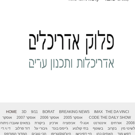
HOME
3D
9/11
BORAT
BREAKING NEWS
IMAX
THE DA VINCI
THE DAILY SHOW
CODE
אוסקר 2005
אוסקר 2006
אוסקר 2007
אוסקר
2008
אורחים
אינטרנט
אנג לי
אנימציה
ארכיון
ביקורת
במאים שעברו ניתוח
לשינוי מין
בקרוב
בשוטף
בתי קולנוע
ג'יימס בונד
גיבורי על
דוד פרלוב
די.וי.די
דפש מוד
האחים כהן
היי דפינישן
היצ'קוק/טריפו
הכי טובים
המדור המודפס