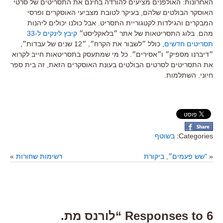
האחרונות: האולפנים מציעים להורדה בחינם את התסריטים של סרטי
האוסקר הבולטים שלהם, בעיקר לטובת מצביעי האוסקרים ופרסי
המבקרים והגילדות לקטגוריית התסריט. אבל כולנו יכולים ליהנות
מהם. בלוג התסריטאות של אתר ״בלאקליסט״
קיבץ לינקים ל-33
תסריטים חדשים
, כולל ״לשבור את הקרח״, ״12 שנים של עבדות״,
״דיברנו מספיק״ ו״אסירים״. כל מי שמתעסק בתסריטאות חייב לקרוא
את התסריטים לסרטים הבולטים בעונת האוסקרים הזאת, זה בית ספר
חיוני. השתלמות.
Categories:
בשוטף
«
"שש פעמים״, ביקורת
רשימות שחורות
»
6 Responses to “לורנס מת.