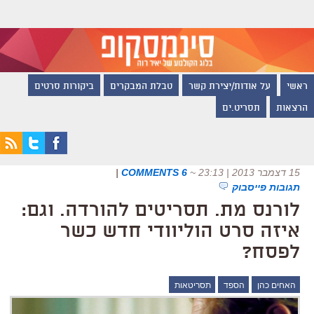
ראשי
על אודות/יצירת קשר
טבלת המבקרים
ביקורות סרטים
הרצאות
תסריט.ים
15 דצמבר 2013 | 23:13
~
6 COMMENTS
|
תגובות פייסבוק
לורנס מת. תסריטים להורדה. וגם:
איזה סרט הוליוודי חדש כשר
לפסח?
האחים כהן
הספד
תסריטאות