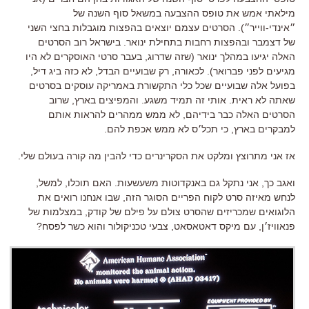
מילאתי אמש את טופס ההצבעה במשאל סוף השנה של
״אינדי-ווייר״). הסרטים עצמם יוצאים בהפצות מוגבלות בחצי השני
של דצמבר ובהפצות רחבות בתחילת ינואר. בישראל רוב הסרטים
האלה יגיעו במהלך ינואר (שזה שדרוג, בעבר סרטי האוסקרים לא היו
מגיעים לפני פברואר). לכאורה, רק שבועיים הבדל, לא כזה ביג דיל,
בפועל אלה שבועיים שכל כלי התקשורת באמריקה עוסקים בסרטים
שאתה לא ראית. אותי זה תמיד משגע. והמפיצים בארץ, שרוב
הסרטים האלה כבר בידיהם, לא ממש ממהרים להראות אותם
למבקרים בארץ, כי תכל׳ס לא ממש אכפת להם.
אז אני מתרוצץ ומלקט את הסקרינרים כדי להבין מה קורה בעולם שלי.
ואגב כך, אני נתקל גם באנקדוטות משעשעות. האם תוכלו, למשל,
לנחש מאיזה סרט לקוח הפריים הסוגר הזה, שבו אנחנו רואים את
הלוגואים שמכריזים שהסרט צולם על פילם של קודק, במצלמות של
פנאוויז׳ן, עם מיקס דאטאסאט, צבעי טכניקולור והוא כשר לפסח?