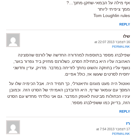
אף מילה על הבמאי-שחקן-מחנך…?
ממך ציפיתי ליותר
Tom Loughlin rules
REPLY
שלו
16 דצמבר 2013 at 22:07
PERMALINK
שפילברג מספר בתוספות למהדורה החדשה של לורנס שהסצינה
האהובה עליו היא בתחילת הסרט, כשלורנס מחזיק ביד גפרור בוער,
נושף עליו בחוזקה והשוט נחתך לזריחה במדבר. מדויק, עדין וחדשני
יחסית לסרטים שעשו אז, כולל אפיים.
ואוטול היה מעט מוגזם ותיאטרלי, כך תמיד היה. אבל הכימיה שלו על
המסך עם עומאר שריף, היא הדובדבן האמיתי של הסרט הזה. וכמובן
עיניו הכחולות מביטות לאופק המדבר. גם אני נולדתי מחדש עם הסרט
הזה, בדיוק כמו ששפילברג מספר.
REPLY
רז
17 דצמבר 2013 at 7:54
PERMALINK