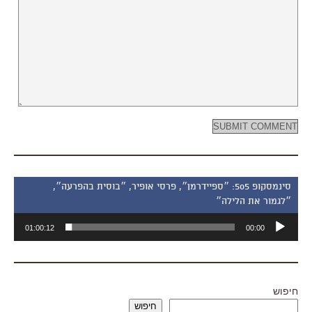
סינמסקופ 505: ״ספיידרמן״, פרסי אופיר, ״בוסית בהפרעה״,
״לגמור את הלילה״
נגן
01:00:12
00:00
אודיו
חיפוש
חיפוש