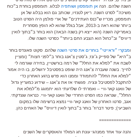
השנה שלהם. הנה
אן תומפסון ושותפיה
לבלוג. תומפסון בוחרת ב״כוח
משיכה״ לסרט השנה. ריאן לטנזיו, שכותב גם הוא בבלוג של אן
תומפסון, מכריז ש״כנס העתידנים״ של ארי פולמן היה הסרט הטוב
ביותר שהוא ראה ב-2013, אבל בגלל שהוא לא הופץ מסחרית
באמריקה השנה (הוא ייצא רק בשנה הבאה) הוא בוחר ב״בתוך לואין
דיוויס״ וב״כחול הוא הצבע החם ביותר״ כסרטי השנה שלו.
ו
מבקרי ״וראייטי״ בוחרים את סרטי השנה
שלהם. סקוט פאונדס בוחר
ב״היא״ של ספייק ג׳ונז; ג׳סטין צ׳אנג בוחר ב״לפני חצות״ (ומציין
לשבח את ״למלא את החלל״ של רמה בורשטיין, בחירה שגרמה לי
לחייך. בשנה שעברה צ׳אנג היה שופט בפסטיבל ירושלים, בו היה אמור
״למלא את החלל״ להתמודד וממנו הוא פרש ברגע האחרון כדי
להתקבל לפסטיבל ונציה. פגשתי אז את צ׳אנג – שידוע כמעריץ גדול
של וואנג קאר-וויי – ואמרתי לו שלדעתי הוא יתמוגג מ״למלא את
החלל״, שנראה כמו הסרט החרדי של וואנג קאר-וויי. כנראה שצדקתי.
אגב, סרטו האחרון של וואנג קאר-וויי נמצא ברשימה שלו במקום
השביעי); פיטר דברוז׳ בוחר ב״בתוך לואין דיוויס״ של האחים כהן.
=============
והנה עוד אחד ממנהגי עונת חג המולד והאוסקרים של השנים