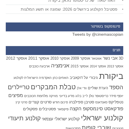
״האודיסאה״ של כריסטופר נולאן, ביקורת
פסטיבל הקולנוע בירושלים 2026: שמונה או תשע המלצות
סינמסקופ בטוויטר
Tweets by @cinemascopian
תגים
אבי נשר
אוסקר 2011
אוסקר 2012
אוסקר 2009
אוסקר 2010
3D
אווטאר
אנימציה
אוסקר 2015
ארבעה כוכבים
אוסקר 2013
אוסקר 2014
ביקורת
גיבורי על
דוקאביב
האחים כהן
האקדמיה הישראלית לקולנוע
טבלת המבקרים
טריילרים
הספד
הערת שוליים
וודי אלן
מפיצים
יוסף סידר
כריסטופר נולן
מדע בדיוני
מלחמת הכוכבים
לייב בלוג
מוזיקה
סטיבן ספילברג
סרטים קצרים
נטפליקס
סאנדאנס
סיכום חודש
סרטי קיץ
פודקאסט סינמסקופ הקצה
פסטיבלים
פסקולים
פיקסאר
קולנוע ישראלי
קולנוע תיעודי
קולנוע ישראלי עצמאי
שוברי קופות
תסריטאות
קטנוניזם