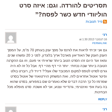
תסריטים להורדה. וגם: איזה סרט
הוליוודי חדש כשר לפסח?”
פיד תגובות
רני
16 דצמבר 2013 at 1:30
PERMALINK
גם אני זכיתי לראות את לורנס על מסך ענק בעותק 70 מ"מ, על המסך
הענק הענק של האודיאון מארבל ארץ' בלונדון, לפני כ 20 ומשהו שנים.
ומאז ועד היום זהו הסרט הטוב ביותר שראיתי אי פעם, וזו גם ההקרנה
הטובה ביותר שבה נכחתי. יותר היי דף מהיי דף. אבל כל זה לא היה
גורם לסרט לטפס למקום המכובד שלו אצלי? דיויד לין, רוברט בולט
ופיטר אוטול אחראים לזה, ואת המשחק הוירטואוזי של אוטול בסרט
שמרמז כל כך הרבה דברים שלא נאמרים שם במפורש, בסרט שהוא
בה בעת אפי ואינטימי, גרנדיוזי וצנוע, אני לא אשכח. סרט מופלא מכל
הבחינות.
REPLY
רני