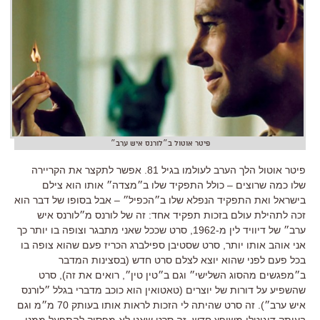
פיטר אוטול ב״לורנס איש ערב״
פיטר אוטול הלך הערב לעולמו בגיל 81. אפשר לתקצר את הקריירה
שלו כמה שרוצים – כולל התפקיד שלו ב״מצדה״ אותו הוא צילם
בישראל ואת התפקיד הנפלא שלו ב״הכפיל״ – אבל בסופו של דבר הוא
זכה לתהילת עולם בזכות תפקיד אחד: זה של לורנס מ״לורנס איש
ערב״ של דיוויד לין מ-1962, סרט שככל שאני מתבגר וצופה בו יותר כך
אני אוהב אותו יותר, סרט שסטיבן ספילברג הכריז פעם שהוא צופה בו
בכל פעם לפני שהוא יוצא לצלם סרט חדש (בסצינות המדבר
ב״מפגשים מהסוג השלישי״ וגם ב״טין טין״, רואים את זה), סרט
שהשפיע על דורות של יוצרים (טאטואין הוא כוכב מדברי בגלל ״לורנס
איש ערב״). זה סרט שהיתה לי הזכות לראות אותו בעותק 70 מ״מ וגם
בעותק דיגיטלי משופץ חדש, זה סרט שאני לא מפסיק להתפעל ממנו –