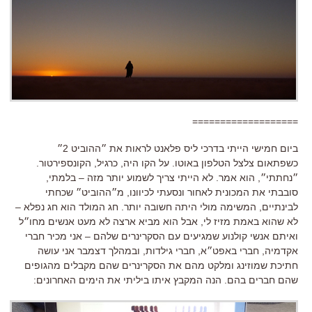
===================
ביום חמישי הייתי בדרכי ליס פלאנט לראות את ״ההוביט 2״
כשפתאום צלצל הטלפון באוטו. על הקו היה, כרגיל, הקונספירטור.
״נחתתי״, הוא אמר. לא הייתי צריך לשמוע יותר מזה – בלמתי,
סובבתי את המכונית לאחור ונסעתי לכיוונו, מ״ההוביט״ שכחתי
לבינתיים, המשימה מולי היתה חשובה יותר. חג המולד הוא חג נפלא –
לא שהוא באמת מזיז לי, אבל הוא מביא ארצה לא מעט אנשים מחו״ל
ואיתם אנשי קולנוע שמגיעים עם הסקרינרים שלהם – אני מכיר חברי
אקדמיה, חברי באפט״א, חברי גילדות, ובמהלך דצמבר אני עושה
חתיכת שמוזינג ומלקט מהם את הסקרינרים שהם מקבלים מהגופים
שהם חברים בהם. הנה המקבץ איתו ביליתי את הימים האחרונים: