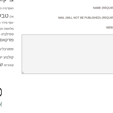
NAME (REQUI
האקדמיה הי
טבל
אלן
MAIL (WILL NOT BE PUBLISHED) (REQUI
יוסף סידר
כ
WEB
מלחמת הכו
ספילברג
ס
פודקאסט
פסטיבלים
קולנוע י
שו
קטנוניזם