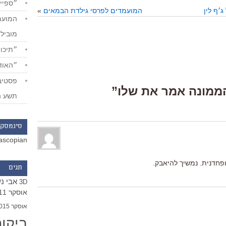
״ספייד
׳ף לין
המועמדים לפרסי גילדת הבמאים
»
מוביל
״תיכון
״האודי
תשע ה
סינמסקו
ascopian
חדנית. נמשיך להיאבק.
תגים
אבי נ
3D
אוסקר 2011
אוסקר 2015
ביקו