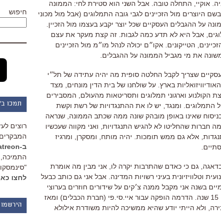
ה. אוקיי, התחלה טובה. אבל השני הוא סטירת לחי: הממונה
חיפוש
 היוצרים מול הזכיינים לגבי גובה התמלוגים (אבל מול מכוני
נה על ההגבלים העסקיים שכל יוצר יקבע בעצמו מול הזכיין.
וגים, אבל היא לא תדע כמה לגבות. זה קצת מעקר את עצם
יינים, הטייקונים. אקו״ם יכולה לנהל מו״מ מול הזכיינים
משונה את מי מגביל הממונה על ההגבלים.
 עסקיים שצריך לקבל החלטה סופית מה יהיה עתידה של תל״י
ודיוויזואליות בארץ. על שולחנו של בית הדין מונחים, מצד
 הקולנוע וארגוני תמלוגים ותסריטאות מהעולם, המסבירים
תמכו ב"
התמלוגים. ומנגד, יש לו את ההתנגדויות של רשת וקשת
ניסוח שאינו באופן מובהק שונה ממה שכתב הממונה, שנראה
רוצים לעז
מה חברות שהחליטו לא להגיש התנגדויות, ואני מקווה שעכשיו
המבקרים 
נגדות, אלא גם ממש תומכות. יהיה מותח, ומסקרן, ומרגיז
ב-Patreon
סתיים.
התמיכה, 
 בדאגה, גם כי כאדם שהתרבות יקרה לו, אני מבין מה אומרת
"סינמסקופ
ת וטלוויזיונית בעיני רשויות המדינה. אבל אני גם כותב כבעל
לחצו כאן
מיים בשנה אני מקבל ממנה צ׳קים על שידורים חוזרים בערוצי
הסרטים של יס של דרמה שכתבתי לפני 15 שנה. הדרמה הופקה עבור איי.סי.פי (חברת הכבלים) ומאז
הירשמו 
ירה, ולא הייתי יודע שהיא ממשיכה להיות משודרת אילולא