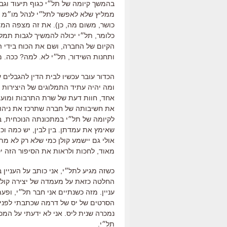
בהמשך קיומה של תל״י כגוף תיעוד וגבי
ממליץ שלא לאפשר לתל״י לנהל מו״מ בשם
כושר, משום מה, כן). את זה מצפה הממו
כלומר, תל״י יכולה להמשיך לגבות תמל
הקיום של החברה, ושם את הכוח בידי הזכ
ותחנות השידור, תל״י לא. למה? ככה. 
הכדור עובר עכשיו לבית הדין להגבלים
ומה יהיה עתיד התמלוגים של היצירות הא
אחד, חוות דעת של שרת התרבות ומועצת
את חשיבותה של חברה שתרכז את ניהול 
לקיומה של תל״י במתכונתה הנוכחית, ב
שאימץ את עמדתן. בין לבין, יש כמה וכ
אולי גם יישמע קולן כמי שלא רק לא מת
מאוד, לחכות ולראות את הסיפור הזה י
כשזה מגיע לתל״י, אני כותב על העניין
החלטה כזאת על מעמדה של יצירה קולנועי
עניין. מזה כשנתיים אני חבר תל״י, ופע
נמכרה שנית ליס. אני לא ידעתי על המכ
תל״י.