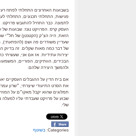
בשבועות האחרונים התחלתי לפתח רעיון
פגישות, התחלתי תכנונים, התחלתי לעבו
לתמונה. כבר התחיל להתגבש פרויקט. וא
העסק קרס. הפרויקט נגנז. שבועות של 
הזאת, היה הצ׳ק (הקטנטן) של תל״י שה
שעדיין משודרים פה ושם (להפתעתי), מי
של דבר כמה מאות שקלים. זה בדיוק הרע
יצירות עתידיות. אז אם אני, שעשיתי כ
הבכירים, הוותיקים, הפוריים, המשמעו
ולהמשך היצירה שלהם.
אם בית הדין על ההגבלים העסקיים יאמ
את הסרט התיעודי שיצרתי, ״שרון עמרנ
תמלוגים שהוא יקבל מאקו״ם על המוזיק
שבוע על פרויקט שעבדתי עליו למעלה מ
שלי.
Categories:
בשוטף