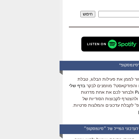
להגביר
או
חיפוש
להנמיך
עוצמת
שמע.
סינמסקופ"
ור לממן את פעילות הבלוג, טבלת
והפודקאסט? מוזמנים לבקר
בדף שלי
ולבחור לכם את אחת מדרגות
ולהצטרף לקבוצות הסודיות של
" לקבלת עדכונים והמלצות פרטיות.
לעדכוני המייל של ״סינמסקופ״