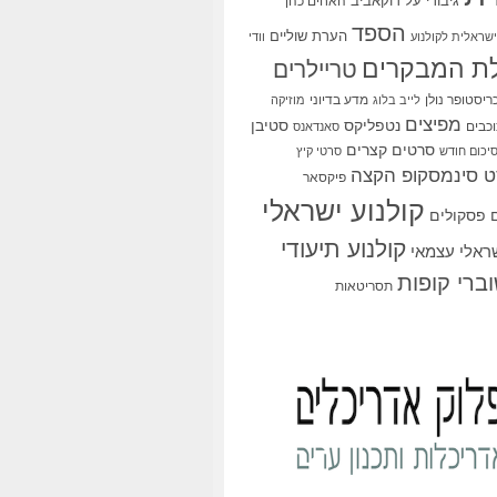
גיבורי על
דוקאביב
האחים כהן
הספד
הערת שוליים
שראלית לקולנוע
וודי
ת המבקרים
טריילרים
ריסטופר נולן
מדע בדיוני
לייב בלוג
מוזיקה
מפיצים
סטיבן
נטפליקס
כבים
סאנדאנס
סרטים קצרים
יכום חודש
סרטי קיץ
 סינמסקופ הקצה
פיקסאר
קולנוע ישראלי
פסקולים
קולנוע תיעודי
שראלי עצמאי
ברי קופות
תסריטאות