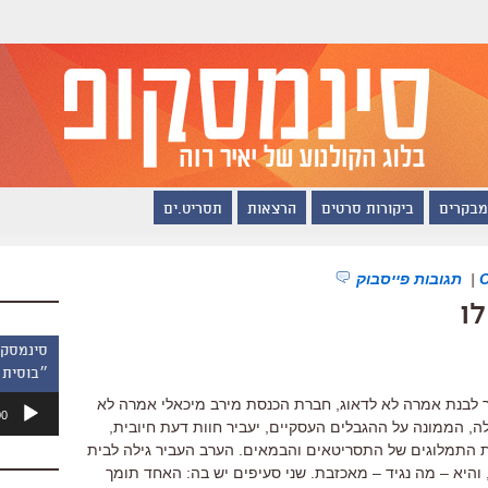
מבקרים
ביקורות סרטים
הרצאות
תסריט.ים
|
תגובות פייסבוק
ו
״בוסית 
נגן
ר לבנת אמרה לא לדאוג, חברת הכנסת מירב מיכאלי אמרה לא
00
אודיו
לה, הממונה על ההגבלים העסקיים, יעביר חוות דעת חיובית,
 התמלוגים של התסריטאים והבמאים. הערב העביר גילה לבית
 והיא – מה נגיד – מאכזבת. שני סעיפים יש בה: האחד תומך