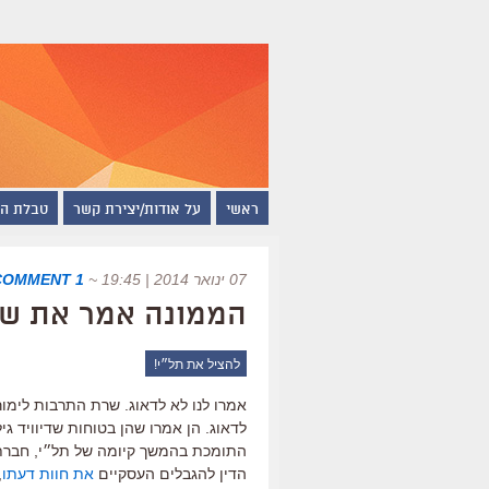
ראשי
על אודות/יצירת קשר
טבלת ה
07 ינואר 2014 | 19:45
~
1 COMMENT
הממונה אמר את של
להציל את תל״י!
אמרו לנו לא לדאוג. שרת התרבות לימו
לדאוג. הן אמרו שהן בטוחות שדיוויד גי
התומכת בהמשך קיומה של תל״י, חברת
הדין להגבלים העסקיים
את חוות דעתו
,