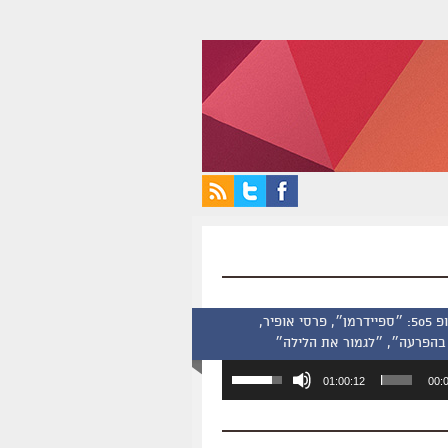
סינמסקופ 505: ״ספיידרמן״, פרסי אופיר,
בהפרעה״, ״לגמור את הלילה״
השתמש
01:00:12
00:
במקש
למעלה/למטה
כדי