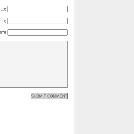
RED)
RED)
SITE