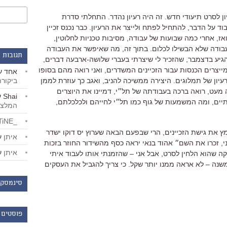
 לסרט תיעודי חדש. זה היה רעיון נהדר. התחלתי סדרת
ד על הדבר, להתחיל לפתח ולייצר את הרעיון. כבר נכנס זכיין
ז, אחרי כמה שבועות של עבודה, מסיבות טכניות לחלוטין,
עבודה שלא הבשילו לכלום. בתוך זה, מה שאיפשר את העבודה
תגובות 
גיע בדצמבר, שהזכיר לי שיצרתי בעברי שלושה-ארבעה דברים,
יצרים הכנסות עבור הזכיינים המשדרים, ואני רואה מהם בסופו
אחד
ע
ביקור
יון של תמלוגים. היצירה ממשיכה להניב, ואגב כך עוזרת לממן
ה מעט, רואה ברכה בעבודתה של תל״י, דמיינו את היוצרים
Shai
ע
תיים, ומה המשמעות של גוף כמו תל״י לחייהם ולכלכלתם,
המלצו
_LiBERTiNE_
ץ את גישת הזכיינים, הרי שבפעם הבאה שערוץ יס דוקו ישדר
איתן
ע
י, זכרו את השם״ אהוד בנאי יראה כסף מהשידור החוזר בזכות
איתן
ע
ה שהוא הלחין לסרט, אבל אני – שהזמנתי אותו לעבוד איתי
שנה – לא אראה ממנו יותר שקל. כי צריך להגביל את העסקים
סינמסקו
פוסטים 