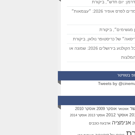
רמן: יום חדש״, ביקורת
המועמדים לפרס אופיר 2026: ״עצמאות״
 מגשימים״, ביקורת
סאה״ של כריסטופר נולאן, ביקורת
פסטיבל הקולנוע בירושלים 2026: שמונה או
מלצות
פ בטוויטר
Tweets by @cinem
שר
אוסקר 2009
אוסקר 2010
אווטאר
אוסקר 2012
אוסקר 2013
אוסקר 2014
אנימציה
ארבעה כוכבים
רת