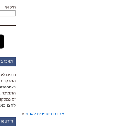
חיפוש
תמכו ב"
רוצים לעז
המבקרים 
ב-Patreon
התמיכה, 
"סינמסקופ
לחצו כאן
אגודת הסופרים לאחור
»
הירשמו 