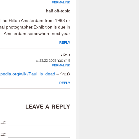
PERMALINK
half off-topic
t The Hilton Amsterdam from 1968 or
al photographer.Exhibition is due in
Amsterdam,somewhere next year
REPLY
הילה
9 דצמבר 2008 at 23:22
PERMALINK
לנטלי –
kipedia.org/wiki/Paul_is_dead
REPLY
Leave a Reply
RED)
RED)