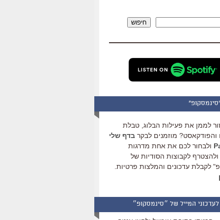
להגביר
או
חיפוש
להנמיך
עוצמת
שמע.
סינמסקופ"
ור לממן את פעילות הבלוג, טבלת
והפודקאסט? מוזמנים לבקר
בדף שלי
ולבחור לכם את אחת מדרגות
ולהצטרף לקבוצות הסודיות של
" לקבלת עדכונים והמלצות פרטיות.
לעדכוני המייל של ״סינמסקופ״