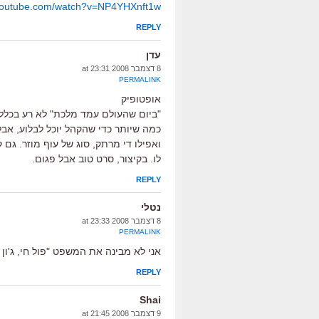
.youtube.com/watch?v=NP4YHXnft1w
REPLY
עדן
8 דצמבר 2008 at 23:31
PERMALINK
אופטופיק
"ביום שהעולם עמד מלכת" לא רע בכלל. 
כמה שיותר כדי שהקהל יוכל לבלוע, אבל
ואפילו די מרתק, סוג של עוף מוזר. גם
לו. בקיצור, סרט טוב אבל פגום.
REPLY
נטלי
8 דצמבר 2008 at 23:33
PERMALINK
אני לא מבינה את המשפט "פול חי, ג'ו
REPLY
Shai
9 דצמבר 2008 at 21:45