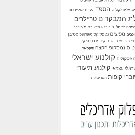
גיבורי על
דוקאביב
האחים כהן
הספד
הערת שוליים
שראלית לקולנוע
וודי
ת המבקרים
טריילרים
ריסטופר נולן
מדע בדיוני
לייב בלוג
מוזיקה
מפיצים
סטיבן
נטפליקס
כבים
סאנדאנס
סרטים קצרים
יכום חודש
סרטי קיץ
 סינמסקופ הקצה
פיקסאר
קולנוע ישראלי
פסקולים
קולנוע תיעודי
שראלי עצמאי
ברי קופות
תסריטאות