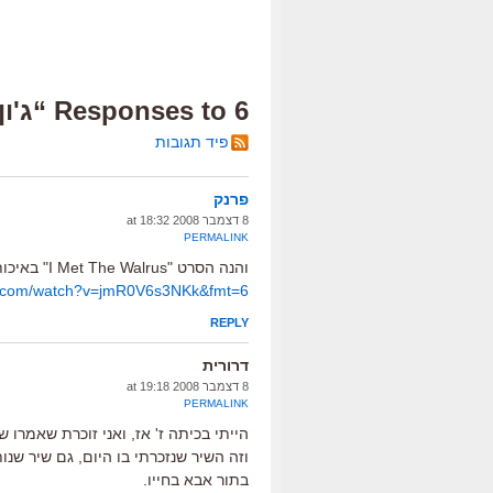
6 Responses to “ג'ון מת”
פיד תגובות
פרנק
8 דצמבר 2008 at 18:32
PERMALINK
והנה הסרט "I Met The Walrus" באיכות טובה (בפוסט האוסקרים מינואר היה רק טריילר):
be.com/watch?v=jmR0V6s3NKk&fmt=6
REPLY
דרורית
8 דצמבר 2008 at 19:18
PERMALINK
הייתי בכיתה ז' אז, ואני זוכרת שאמרו ש
וזה השיר שנזכרתי בו היום, גם שיר שנו
בתור אבא בחייו.