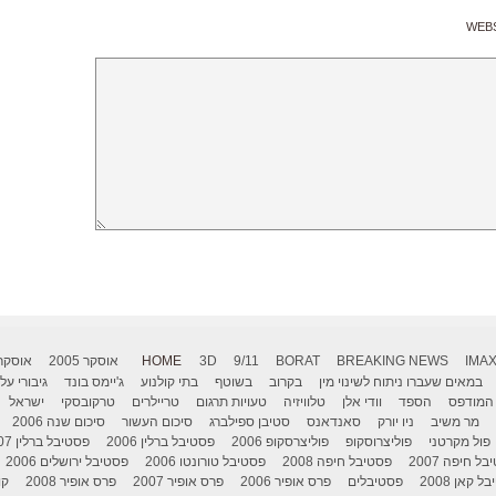
WEB
IMA
BREAKING NEWS
BORAT
9/11
3D
HOME
אוסקר 2005
אוסקר 006
במאים שעברו ניתוח לשינוי מין
בקרוב
בשוטף
בתי קולנוע
ג'יימס בונד
גיבורי על
המודפס
הספד
וודי אלן
טלוויזיה
טעויות תרגום
טריילרים
טרקובסקי
ישראל
מר משיב
ניו יורק
סאנדאנס
סטיבן ספילברג
סיכום העשור
סיכום שנה 2006
פול מקרטני
פוליצרוסקופ
פוליצרסקופ 2006
פסטיבל ברלין 2006
פסטיבל ברלין 2007
ל חיפה 2007
פסטיבל חיפה 2008
פסטיבל טורונטו 2006
פסטיבל ירושלים 2006
 קאן 2008
פסטיבלים
פרס אופיר 2006
פרס אופיר 2007
פרס אופיר 2008
קו