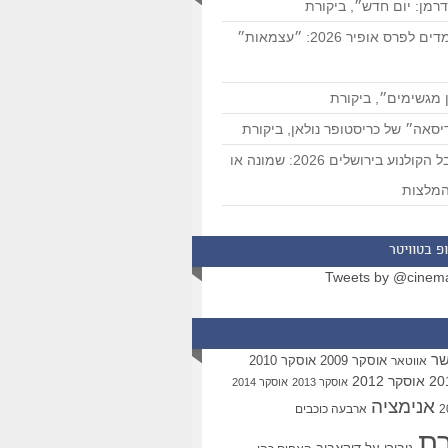
רמן: יום חדש״, ביקורת
המועמדים לפרס אופיר 2026: ״עצמאות״
 מגשימים״, ביקורת
סאה״ של כריסטופר נולאן, ביקורת
פסטיבל הקולנוע בירושלים 2026: שמונה או
מלצות
פ בטוויטר
Tweets by @cinem
שר
אוסקר 2009
אוסקר 2010
אווטאר
אוסקר 2012
אוסקר 2013
אוסקר 2014
אנימציה
ארבעה כוכבים
רת