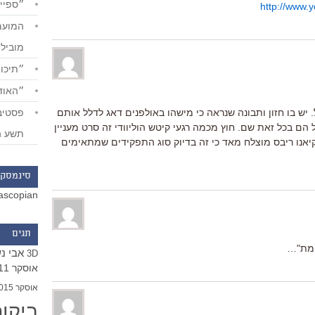
״ספייד
http://www
מוביל
״תיכון
״האודי
יש בו חזון ותבונה שנראה כי מישהו באולפנים דאג לדלל אותם
 הם בכל זאת שם. חוץ מכמה רגעי קיטש הוליוודי זה סרט מעניין
תשע ה
 קיאנו ריבס מוצלח מאד כי זה בדיוק סוג התפקידים שמתאימים
סינמסקו
ascopian
תגים
ן מת"…
אבי נ
3D
אוסקר 2011
אוסקר 2015
ביקו