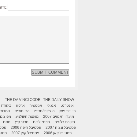
SITE
X
THE DA VINCI CODE
THE DAILY SHOW
אינטרנט
אנג לי
אנימציה
ארכיון
ביקורת
היי דפינישן
היצ'קוק/טריפו
הכי טובים
המדור 
מועדון הגנוזים 2007
מועצת הקולנוע
מפיצים
סקירת בלוגים
סרטי ילדים
סרטי קיץ
סתם
פסטיבל ונציה 2007
פסטיבל חיפה 2006
פסטיב
פסטיבל קאן 2006
פסטיבל קאן 2007
פסטיבל