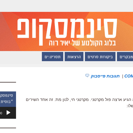
מבקרים
ביקורות סרטים
הרצאות
תסריט.ים
|
תגובות פייסבוק
לנון. השנה הגיע ארצה פול מקרטני. מקרטני חי, לנון מת. זה אחד השירים
״בוסית 
לו:
נגן
00
אודיו