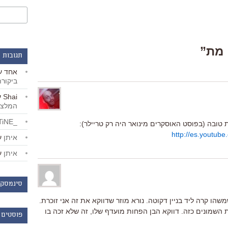
תגובות 
אחד
ע
ביקור
Shai
ע
המלצו
_LiBERTiNE_
http://es.youtu
איתן
ע
איתן
ע
סינמסקו
משהו קרה ליד בניין דקוטה. נורא מוזר שדווקא את זה אני זוכרת.
ת השמונים כזה. דווקא הבן הפחות מועדף שלו, זה שלא זכה בו
פוסטים 