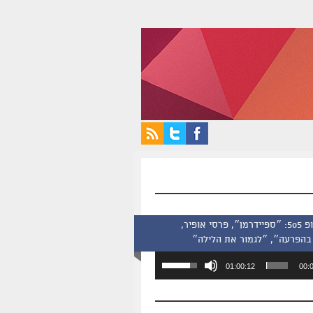
סינמסקופ 505: ״ספיידרמן״, פרסי אופיר,
בהפרעה״, ״לגמור את הלילה״
השתמש
01:00:12
00:
במקש
למעלה/למטה
כדי