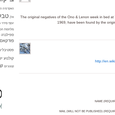
האקדמיה הי
טבל
The original negatives of the Ono & Lenon week in bed a
אלן
1969, have been found by the origin
יוסף סידר
כ
מלחמת הכו
ספילברג
ס
פודקאסט
פסטיבלים
קולנוע י
http://en.wi
שו
קטנוניזם
NAME (REQUI
MAIL (WILL NOT BE PUBLISHED) (REQUI