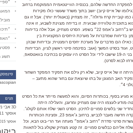
״ספייד
נסים למפקדה החדשה שלהם, בכנסיה הווייטנאמית הממוקמת ברחוב
 (בגילומו של אייס קיוב) יושב בתוך משרד שעשוי כולו מקירות
מו קוביית קרח גדולה״, זה מצחיק (באנגלית יותר). אבל זו גם
מוביל
בתוכנית טלוויזיה שבועית. זו בדיחה מצוינת לשבוע, זו אינה
״תיכון
בדיחה לדורות. אז סוג כזה של בדיחות יש ב״רחוב ג׳אמפ 22״ בשפע. הסרט מצחיק, אבל אלה בדיחות
צמן: בדיחות שמדברות על מערכת היחסים המקצועית בין
״האודי
 כאילו הם מדברים על מערכת יחסים רומנטית; ובדיחות שבהן
 ועוד בסרט המשך (אגב: בסינמה סיטי ראשון לציון, הבדיחות
האלה עברו לחלוטין מעל ראשם של שני בני ה-19 שישבו לידי וכל הסרט היו עסוקים בכתיבה בוואטסאפ,
תשע ה
רחו לבוא לסרט).
תה זו של אייס קיוב, שלא רק גילם את תפקיד המפקד השחור
סינמסקו
פקיד האב המגונן על בתו שיוצאת עם בחור שהוא מתעב –
ascopian
 4״.
 מגיע בסוף, בכותרות הסיום, והוא למעשה מייתר את כל הסרט
תגים
ה-מודע-לעצמו היה שם מצחיק ומרענן, והעלילה היתה
אבי נ
3D
דיר שני בלשים סמויים לתיכון. הסרט השני שלח אותם לקולג׳.
אוסקר 2011
בסוף הסרט נרמז שכבר נבנית להם מפקדה חדשה מעבר לכביש, ברחוב ג׳אמפ 23, וסצינת הכותרות
שרות סרטי סדרת ״רחוב ג׳אמפ״ מעתה ועד הרי-בוט הבא, וכל
אוסקר 2015
לח אליהם כבלשים סמויים. זה קטע מצחיק שקולע בול לתאוות
ביקו