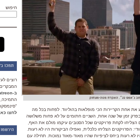
חיפוש
תמכו ב"
רוצים לעז
המבקרים 
ב-Patreon
אמפ 22״. האקדח מטה-מצחוק
התמיכה, 
"סינמסקופ
ע את אחת הקריירות הכי מופלאות בהוליווד. לפחות בכל מה
לחצו כאן
פרק זמן של שנה אחת, השניים חתומים על לא פחות משלושה
הם הצליחו לקחת פרויקטים שכל הסנובים עיקמו מולם את האף,
י: הפרויקטים הצליחו כלכלית, ואפילו הביקורות היו לא רעות.
הירשמו 
יו לא רעות ביחס לציפיות שהיו מאוד-מאוד נמוכות. תחילה עם