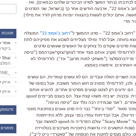
ניים שותפים לכתיבתו (בתור המשך לסרט הביכורים שלהם כבמאים), ואז
בפברואר ועכשיו עם ״רחוב ג׳אמפ 22״, ארבעה חודשים אחר כך (בישראל, שני הסרטים
עשה, אתם יכולים לעשות בהצגות יומיות מרתון לורד את מילר).
ר מדי.
22״ – סרט ההמשך ל
״רחוב ג׳אמפ 21״
המוצלח
תגובות 
צא נחותה, אבל לורד ומילר מצליחים לשכנע את מפיקיהם לתת
אחד
ע
ות סרטים שקודם כל צוחקים על האנשים שעושים סרטים
ביקור
 לורד/מילר מקרב אותם מצד אחד לצוקר/צוקר/אברהמס (״טיסה
Shai
ע
 פרידברג/סלצר (״משחקי למות מרעב״ וכד׳). לורד/מילר לא
המלצו
ו האחרונים. איפשהו באמצע.
_LiBERTiNE_
כה השניים האלה עובדים. הם לא עושים קומדיות, הם עושים
איתן
ע
ן. ולכן, לורד/מילר מפגינים חוש הומור משובח, אבל בסופו של
 הם יודעים רק לצטט קטעים מסרטים אחרים, להוציא אותם
איתן
ע
מהקשרם ולהגיש אותם בתוך פנכה קומית. ובכנות, יש בזה משהו קצת עצל. הם בעצם מביימים spoof.
חרים, ז׳אנר שבמידה רבה נולד עם ״טיסה נעימה״.
וקר/צוקר/אברהמס נטשו את ה-spoof מהר מאוד. ״סודי ביותר״ כבר היה סרט גאגים במתכונת מונטי
סינמסקו
י הריגול), אבל הבדיחות עמדו בפני עצמן, ללא התייחסות
לסרטים אחרים. ומאז ״טיסה נעימה״ ועד ״Scary Movie״ עולם הפרודיה וה-spoof למעשה עבר
(שנות התשעים היו גדושות בתוכניות מערכונים בטלוויזיה
פוסטים 
, כולם מנסים לחקות את הנוסחה של ״סאטרדיי נייט לייב״).