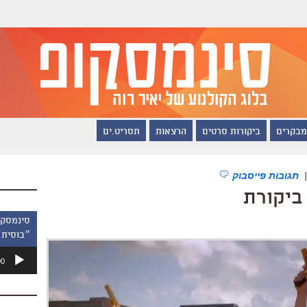
מבקרים
ביקורות סרטים
הרצאות
תסריט.ים
תגובות פייסבוק
״בוסית 
נגן
00
אודיו