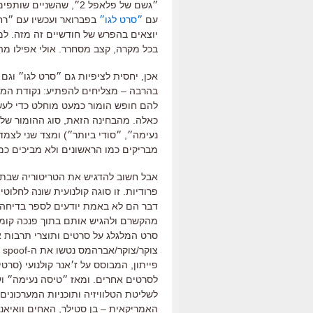
״גשם של פלאפל 2״, שהש
עם
״סרט לגו״
יוצאים בהפרש של חודשיים זה מזה. למ
בכל מקרה, קצב מסחרר. אולי אפילו מהי
אכן, יחסית לציפיות גם ״סרט לגו״ וגם ״רחוב ג׳אמפ 
בהרבה – מצליחים להפתיע: נקודת המו
להם חופש הומור כמעט מוחלט כדי לעש
כאלה. מהבחינה הזאת, סוג ההומור של
נעימה״, ״סודי ביותר״) ומצד שני לצמד
מבריקים כמו הראשונים ולא מביכים כמ
אבל חשוב להדגיש את הטריטוריה שבתו
פרודיות. זו סוגה קולנועית שונה לחלוטי
דבר הם לא באמת יודעים לספר בדיחה.
סרט המלגלג על סרטים ותוצרי תרבות א
צ
פייתון, המבוסס על ז׳אנר קולנועי (סרט
לשליטת הטלוויזיה ותוכניות המערכונים 
האמריקאית – בן סטילר, האחים וואיאנס