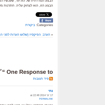
הבצע הסדרתית של הוליווד, שעכשיו הג
הבצע הזו, הוא לצחוק עליה. חתרנות מ
Categories:
ביקורת
«
הערב: הפיקסיז (שלוש הערות לפני ה
One Response to “״רחוב ג׳אמפ 22״, ביקורת”
פיד תגובות
נתי
17 יוני 2014 at 22:48
PERMALINK