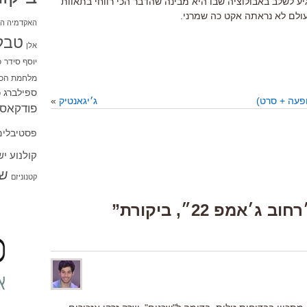
יע לשלב באבולוציה שבו היא מבינה שהדבר הכי רווחי בתאוות
עולם לא נראתה אקט כה שמרני.
האקדמיה הי
טבל
אלן
יוסף סידר
כ
מלחמת הכו
ספילברג
ס
ופעה + סרט)
ג׳יגאנטיק
»
פודקאסט
פסטיבלים
קולנוע י
שו
קטנוניזם