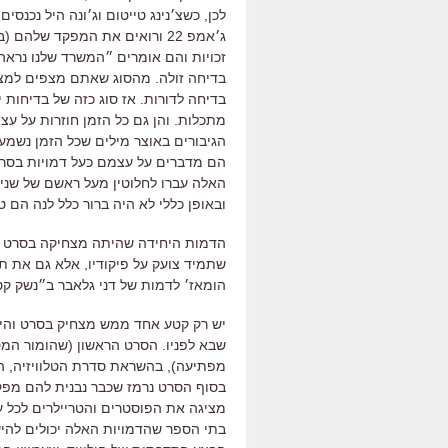
לכן, כשצ׳נינג טייטום וג׳ונה היל נכ
ג׳אמפ 22 ורואים את המפקד שלהם
זכויות והם אומרים ״המשרד שלנו נראה כ
בדיחה זולה. מהסוג שאתם מצפים למצוא 
מתכלות. והן גם כל הזמן חוזרות על ע
הגיבורים באוצר מילים שכל הזמן נשמע
הם מדברים על עצמם כעל דמויות בסרט,
ובאופן כללי לא היה ברור כלל לנה הם ט
הדמות היחידה שהיתה מצחיקה בסרט הי
שתמיד צועק על פיקודיו, אלא גם את ת
הומאז׳ לדמות של דני גלאבר ב״נשק קטלני
יש רק קטע אחד ממש מצחיק בסרט והיא
שבא לפניו. הסרט הראשון (שהומור המט
מפתיעה), בהשראת סדרת הטלוויזיה, הח
מציגה את הפוסטרים והטריילרים לכל ע
בתי הספר שהדמויות האלה יכולים להיש