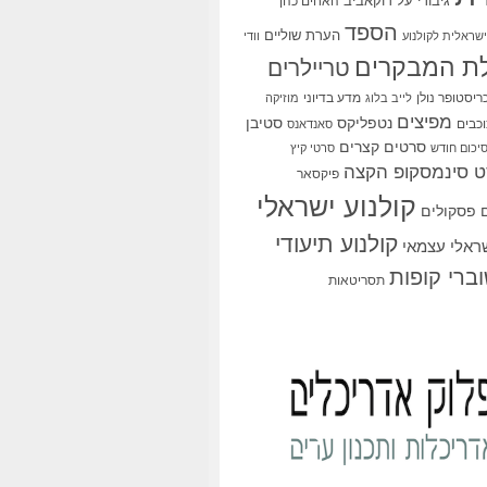
גיבורי על
דוקאביב
האחים כהן
הספד
הערת שוליים
שראלית לקולנוע
וודי
ת המבקרים
טריילרים
ריסטופר נולן
מדע בדיוני
לייב בלוג
מוזיקה
מפיצים
סטיבן
נטפליקס
כבים
סאנדאנס
סרטים קצרים
יכום חודש
סרטי קיץ
 סינמסקופ הקצה
פיקסאר
קולנוע ישראלי
פסקולים
קולנוע תיעודי
שראלי עצמאי
ברי קופות
תסריטאות