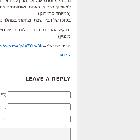
נהניתי מהסרט אבל אני מבין למה אתה מ
למשחקי הכס או באטמן ואוטומטית אנש
(במיוחד סת' רוגן).
בסופו של דבר ישבתי וצחקתי במהלך כל 
ודווקא ההפך מבדיחות זולות, בדיוק ס
מעניין)
הביקורת שלי –
tp://wp.me/p4aZQh-3k
REPLY
Leave a Reply
RED)
RED)
SITE