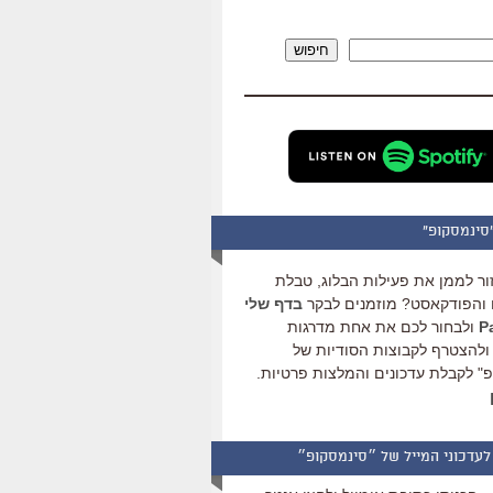
להגביר
או
חיפוש
להנמיך
עוצמת
שמע.
סינמסקופ"
ור לממן את פעילות הבלוג, טבלת
והפודקאסט? מוזמנים לבקר
בדף שלי
ולבחור לכם את אחת מדרגות
ולהצטרף לקבוצות הסודיות של
" לקבלת עדכונים והמלצות פרטיות.
לעדכוני המייל של ״סינמסקופ״