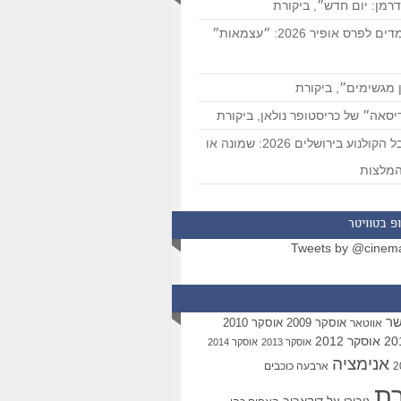
רמן: יום חדש״, ביקורת
המועמדים לפרס אופיר 2026: ״עצמאות״
 מגשימים״, ביקורת
סאה״ של כריסטופר נולאן, ביקורת
פסטיבל הקולנוע בירושלים 2026: שמונה או
מלצות
פ בטוויטר
Tweets by @cinem
שר
אוסקר 2009
אוסקר 2010
אווטאר
אוסקר 2012
אוסקר 2013
אוסקר 2014
אנימציה
ארבעה כוכבים
רת