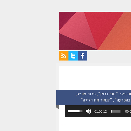
סינמסקופ 505: ״ספיידרמן״, פרסי אופיר,
בהפרעה״, ״לגמור את הלילה״
השתמש
01:00:12
00:
במקש
למעלה/למטה
כדי