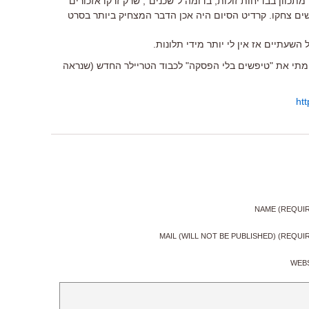
תכוון בבדיחות זולות, בדומה ל"שכנים", שרק זרקו אזכורים
ים צחקו. קרדיט הסיום היה אכן הדבר המצחיק ביותר בסרט
השעתיים אז אין לי יותר מידי תלונות.
יימתי את "טיפשים בלי הפסקה" לכבוד הטריילר החדש (שנראה
ht
NAME (REQUI
MAIL (WILL NOT BE PUBLISHED) (REQUI
WEB