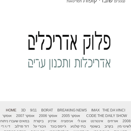
שוברי קופות
תסריטאות
קטנוניזם
HOME
3D
9/11
BORAT
BREAKING NEWS
IMAX
THE DA VINCI
THE DAILY SHOW
CODE
אוסקר 2005
אוסקר 2006
אוסקר 2007
אוסקר
2008
אורחים
אינטרנט
אנג לי
אנימציה
ארכיון
ביקורת
במאים שעברו ניתוח
לשינוי מין
בקרוב
בשוטף
בתי קולנוע
ג'יימס בונד
גיבורי על
דוד פרלוב
די.וי.די