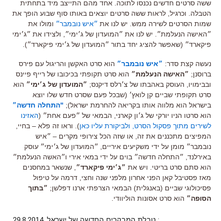
ששה סרטים חדשים נכנסו לתוכה. אחד מהם התייצב מיד בתחתית
הטבלה. וכרגיל, לראות ששה סרטים יוצאים באותו סוף שבוע הופך את
שמות הסרטים לשירה ממש. יש לנו את
״איש נובמבר״
ומולו את
״האישה הנעלמת״. יש לנו את ״המועדון של ג׳ימי״, ולצידו את ״ג׳ימי
פיקארד״ (שאפשר להציג יחד בתור ״המועדון של ג׳ימי פיקארד״).
נעשה קצת סדר:
״איש נובמבר״
הוא סרט האקשן והריגול עם פירס
ברוסנן;
״האישה הנעלמת״
הוא סרט תקופתי בכיכובו של רייף פיינס
ובבימויו, העוסק באהבתו של צ׳רלס דיקנס;
״המועדון של ג׳ימי״
הוא
סרט תקופתי שביים קן לואץ׳ (שבכל פעם שסרט חדש שלו יוצא
בישראל הוא מלווה אותו בקריאה להחרמת ישראל);
"התחלה חדשה״
הוא סרטו הניו יורקי של ג׳ון קארני, הבמאי של ״פעם אחת״ (
האזינו
לשירים מתוך פסקול הסרט, ולביקורת עליו כאן
). וראו זה פלא – בחיי,
המפיצים מתכננים את זה, או שזה הכל צירופי מקרים – ״איש
נובמבר״ מומן על ידי משקיעים איריים, ״המועדון של ג׳ימי״ עוסק
באירלנד, ״התחלה חדשה״ בוים על ידי במאי אירי ו״האשה הנעלמת״
הוא סתם סרט בריטי. ויש את
״ג׳ימי פיקארד״
, שנשאר במחסנים
מאז פסטיבל קאן הפני אחרון מלפני שנה וחצי, דרמה על טיפול
פסיכולוגי שביים (באנגלית) הבמאי הצרפתי ארנו דפלשן;
״בתוך
הסופה״
הוא סרט אסונות הוליוודי.