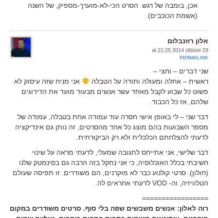
אכן, בומבה של רגש. הסרט הכי-לא-מוערך-מספיק, של השנה
(אשמת הכוכבים).
אלון רוזנבלום
29 אוגוסט 2014 at 21:25
PERMALINK
שני דברים – וחצי –
ראשית – אחלה ומעולה ותודה על הטבלה
אני מניח שזה עיסוק לא
פשוט כל שבוע לקבל מאחד עשר אנשים מבעוד מועד את הדירוגים
שלהם, אז כל הכבוד.
דבר שני – לי באופן אישי חסרה עוד עמודה אחת בטבלה, עמודה של
מספר השבועות בהם מוצג כל אחד מהסרטים, זה נותן גם אינדיקציה
לדעתי להצלחתם הכלכלית ולא רק הביקורתית.
דבר שלישי, אני אתייחס לתגובה שמעלי, לדעתי מראה על שינוי
חשיבתי בכלל האוכלוסיה, כי אני נתקל בזה הרבה גם בסינמטק שלנו
(חולון). סרטי קולנוע כבר לא מוקרנים, הם משודרים. זו תפיסה שעולם
הטלוויזיה, וה- VOD לדעתי אחראים לה.
=================
רוה לאלון: אנשים משבשים שפה בלי סוף. סרטים משודרים במקום