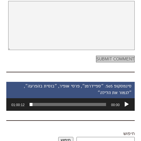
סינמסקופ 505: ״ספיידרמן״, פרסי אופיר, ״בוסית בהפרעה״,
״לגמור את הלילה״
נגן
01:00:12
00:00
אודיו
חיפוש
חיפוש