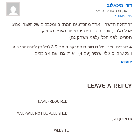
דודי מיכאלוב
11 אוקטובר 2014 at 9:31
PERMALINK
"התחלה חדשה"- אחד מהסרטים המהנים ומלבבים של השנה. צנוע,
אבל מלבב, זורם היטב ומספר סיפור מעניין מספיק.
תסריט, לפני הכל. (לפני משחק גם).
4 כוכבים יציב. מלים טובות למבקרים עם 3.5 (פלוס) לסרט זה: רוה
ויעל שוב, סיגולי ושמיר (עם 4). ואיתן גם- עם 4 כוכבים.
REPLY
Leave a Reply
NAME (REQUIRED)
MAIL (WILL NOT BE PUBLISHED)
(REQUIRED)
WEBSITE