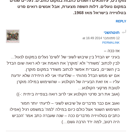
מוקרנים, עיתונאים רושמים כתבות במקום כותבים. נעליים שמים
במקום נועלים. דלות השפה מצערת, אבל אנשים רואים סרט
בטלוויזיה בישראל מאז 1968.
REPLY
חוטהשני
12 ספטמבר 2014 at 16:49
PERMALINK
אז ככה –
בעיני יש הבדל בין שיבוש לשוני של 'לשים' נעלים במקום לנעול…
לבין לכתוב 'משודר' ולא 'מוקרן' את האמת אני לא רואה שום הבדל
בין השניים, בעברית אפשר לכתוב משודר במקום מוקרן.
אם יש ממש הבדל מהותי – שלדעתי אני לא היחידה שלא יודעת
עליו – אז זאת הבעייה של הקולנוע – שהשימוש במילה מוקרן
לטובת מרקעי הקולנוע…
(אגב את רוב סרטי הקולנוע אני לרוב רואה בצפייה ביתית :-))
ואגב אם כבר מדברים על שיבוש לשוני – לדעתי יותר חמור
השימוש השגור אצל כולם כיום במילה 'למה' במשפט רגיל (אפילו
כתבים בטלוויזיה מדברים ככה – שנה שעברה כתב אמר 'הכביש
היה רטוב, למה ירד הרבה גשם…)