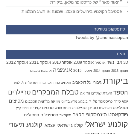
״האודיסאה״ של כריסטופר נולאן, ביקורת
פסטיבל הקולנוע בירושלים 2026: שמונה או תשע המלצות
סינמסקופ בטוויטר
Tweets by @cinemascopian
תגים
אבי נשר
אוסקר 2011
אוסקר 2012
אוסקר 2009
אוסקר 2010
3D
אווטאר
אנימציה
אוסקר 2015
ארבעה כוכבים
אוסקר 2013
אוסקר 2014
ביקורת
גיבורי על
דוקאביב
האחים כהן
האקדמיה הישראלית לקולנוע
טבלת המבקרים
טריילרים
הספד
הערת שוליים
וודי אלן
מפיצים
יוסף סידר
כריסטופר נולן
מדע בדיוני
מלחמת הכוכבים
לייב בלוג
מוזיקה
סטיבן ספילברג
סרטים קצרים
נטפליקס
סאנדאנס
סיכום חודש
סרטי קיץ
פודקאסט סינמסקופ הקצה
פסטיבלים
פסקולים
פיקסאר
קולנוע ישראלי
קולנוע תיעודי
קולנוע ישראלי עצמאי