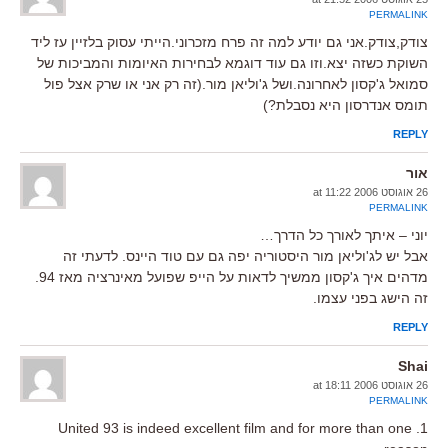
PERMALINK
צודק,צודק.אני גם יודע למה זה פרח מזכרוני.הייתי עסוק בלזיין עז ליד
השוקת כשזה יצא.וזו גם עוד דוגמא לבחירות האיומות והמביכות של
סמואל ג'קסון לאחרונה.ושל ג'וליאן מור.(זה רק אני או שרק אצל פול
תומס אנדרסון היא נסבלת?)
REPLY
אור
26 אוגוסט 2006 at 11:22
PERMALINK
יוני – איתך לאורך כל הדרך…
אבל יש לג'וליאן מור היסטוריה יפה גם עם טוד היינס. לדעתי זה
מדהים איך ג'קסון ממשיך לדאות על הייפ שפועל מאינרציה מאז 94.
זה הישג בפני עצמו.
REPLY
Shai
26 אוגוסט 2006 at 18:11
PERMALINK
1. United 93 is indeed excellent film and for more than one