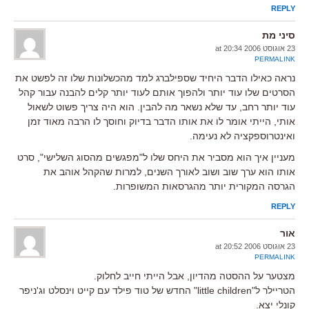
REPLY
סיני מת
23 אוגוסט 2006 at 20:34
PERMALINK
נראה כאילו הדבר היחיד שספילברג למד מהכשלונות שלו זה לפשט את
הסרטים שלו עוד יותר ולהפוך אותם לעוד יותר קלים להבנה עבור קהל
עוד יותר רחב, עד שלא נשאר מה להבין. הוא היה צריך פשוט לשאול
אותי, הייתי אומר לו את אותו הדבר בדיוק וחוסך לו הרבה מאוד זמן
ואינטרוספקציה לא נעימה.
מעניין איך הוא מסביר את היחס שלו ל"מפגשים מהסוג השלישי", סרט
אותו הוא ערך שוב ושוב לאורך השנים, למרות שהקהל אוהב את
הגרסה המקורית יותר מהגרסאות המשופרות.
REPLY
אור
23 אוגוסט 2006 at 20:52
PERMALINK
מצטער על ההסטה מהדיון, אבל הייתי חייב לחלוק.
הטריילר ל"little children" החדש של טוד פילד עם קייט וינסלט וג'ניפר
קונלי יצא.