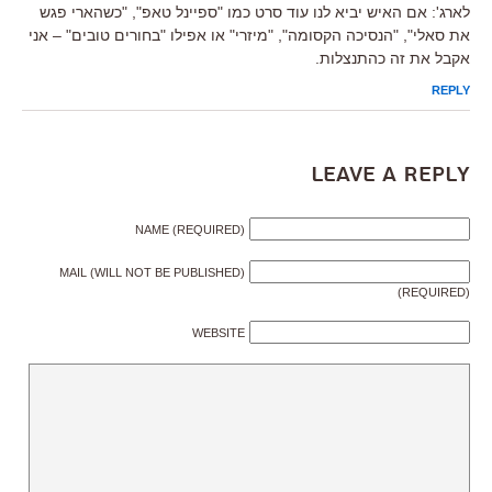
לארג': אם האיש יביא לנו עוד סרט כמו "ספיינל טאפ", "כשהארי פגש
את סאלי", "הנסיכה הקסומה", "מיזרי" או אפילו "בחורים טובים" – אני
אקבל את זה כהתנצלות.
REPLY
Leave a Reply
NAME (REQUIRED)
MAIL (WILL NOT BE PUBLISHED)
(REQUIRED)
WEBSITE