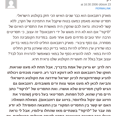
23 אוגוסט 2006 at 16:30
PERMALINK
מארק רוזנבאום הוא כבר שנים האיש הכי חזק בקולנוע הישראלי.
תסריט שהוא מאמץ כמעט בטוח שיקבל את התמיכה של הקרן, ללא
קשר לאיכותו. נראה לכם שהקרן היה מאשרת את התסריט האיום של
"לרקוד" אם הוא לא היה מוגש על ידי רוזנבאום? זה עצוב, כי תסריטים
הרבה יותר טובים מדחים פעם אחר פעם. במדינת הקומבינה הכל
מסחרה, גם כסף ציבורי. מארק רוזנבאום החליט להיות במאי בדיוק
כמו שדורון ערן החליט להיות במאי בדיוק כמו שארנון צדוק החליט
להיות במאי. למה להוציא כסף על במאי כשאפשר להרוויח הכל לבד?
עצוב אבל בגלל זה תעשיית הקולנוע שלנו נראית חרא.
רוה לרון: יש גרעין של אמת בדבריך, אבל תחת לא מעט שגיאות.
חוזקו של רוזנבאום הוא לאו דווקא דבר רע. הישגיו מוכחים ויכולתו
להניע קופרודוקציות לכיוון ישראל שידרגה את הקולנוע הישראלי
והביאה לכאן לא מעט אנשי צוות זרים משובחים. רוזנבאום גם
הגיש לקרן תסריטים שלא אושרו. ואת התסריט של "לרקוד" כתב
חיים מרין שהוא, לכל הפחות, תסריטאי בעל ניסיון (שהמיר את
הזיווג עם ינקול גולדווסר, בזיווג עם רוזנבאום). נשאלת השאלה:
האם יש קשר בין התסריט המקורי ובין התוצאה הסופית? לא יודע
מה עבר על "לרקוד" בשנתיים מאז שהחלו צילומיו, אבל לי נראה
כאילו כבר הסצינה הראשונה בסרט לקוחה מצילומי ההשלמות, וזה