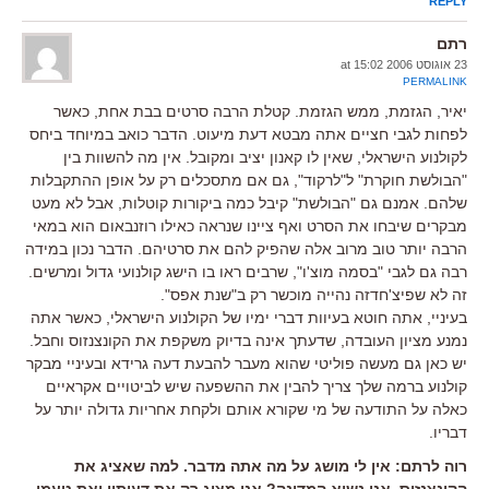
REPLY
רתם
23 אוגוסט 2006 at 15:02
PERMALINK
יאיר, הגזמת, ממש הגזמת. קטלת הרבה סרטים בבת אחת, כאשר
לפחות לגבי חציים אתה מבטא דעת מיעוט. הדבר כואב במיוחד ביחס
לקולנוע הישראלי, שאין לו קאנון יציב ומקובל. אין מה להשוות בין
"הבולשת חוקרת" ל"לרקוד", גם אם מתסכלים רק על אופן ההתקבלות
שלהם. אמנם גם "הבולשת" קיבל כמה ביקורות קוטלות, אבל לא מעט
מבקרים שיבחו את הסרט ואף ציינו שנראה כאילו רוזנבאום הוא במאי
הרבה יותר טוב מרוב אלה שהפיק להם את סרטיהם. הדבר נכון במידה
רבה גם לגבי "בסמה מוצ'ו", שרבים ראו בו הישג קולנועי גדול ומרשים.
זה לא שפיצ'חדזה נהייה מוכשר רק ב"שנת אפס".
בעיניי, אתה חוטא בעיוות דברי ימיו של הקולנוע הישראלי, כאשר אתה
נמנע מציון העובדה, שדעתך אינה בדיוק משקפת את הקונצנזוס וחבל.
יש כאן גם מעשה פוליטי שהוא מעבר להבעת דעה גרידא ובעיניי מבקר
קולנוע ברמה שלך צריך להבין את ההשפעה שיש לביטויים אקראיים
כאלה על התודעה של מי שקורא אותם ולקחת אחריות גדולה יותר על
דבריו.
רוה לרתם: אין לי מושג על מה אתה מדבר. למה שאציג את
הקונצנזוס, אני נשיא המדינה? אני מציג רק את דעותיי ואת טעמי.