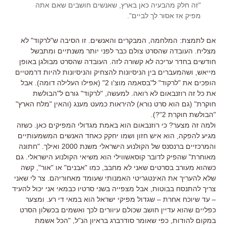
"זה חלק מהבעיה כאן בארץ, שאנשים חושבים שאם אתה
מפיק אז אסור לך לביים".
אם לתמצת: המלחמה, המבקרים והאנשים. זו הסיבה ש"לרקוד" לא
מצליח. העובדה שהסרט צולם כבר לפני יותר משנתיים ומתבשל
חודשים בחדר עריכה לא קשורה לזה. העובדה שהסרט מבולגן באופן
מייאש, ושהמעברים בין הניסיונות להצחיק והניסיונות להיות דרמטיים
הופכים את "לרקוד" ל"בסאמה מוצ'ו 2" (אפילו העלילה דומה). אבל
את כל זה רוזנבאום לא רואה. למעשה, "לרקוד" גורם ל"הבולשת
חוקרת" (גם הוא סרט נורא) להיראות כמעט מענג (והאין "מלח הארץ"
"הבולשת חוקרת 2"?).
ולמה זה מצער? כי רוזנבאום הוא באמת מגדולי המפיקים כאן. כשזה
מגיע להפקה, הוא איש חזון ושמו יחקק כאחד האנשים המשמעותיים
והמרכזיים ברנסנס של הקולנוע הישראלי משנת 2000 ואילך. "חתונה
מאוחרת" שהפיק לדובר קוסאשווילי הוא משיאי הקולנוע הישראלי. גם
כשהוא מעורב בסרטים שאני לא מחבב, כמו "אבנים" או "אור", קשה
שלא להעריך את האינטגריטי האמנותי שעומד מאחוריהם. צר לי שאני
צריך להתנסח בבוטות, אבל מצפייה בשני סרטיו כבמאי אני יכול להעיד
– עד שיוכח אחרת – שגדול מפיקי ישראל הוא במאי די רע. ומצער
כפליים שהוא עדיין חושב שכולם עיוורים לכך ואשמים בכשלון הסרט
במקום להודות, כפי שאומר סודרברג בראיון הנ"ל, "הכל אשמת