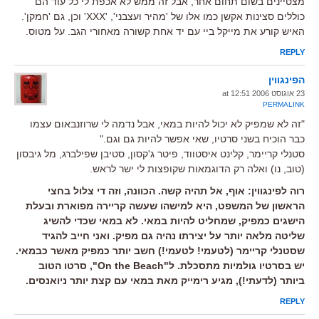
מצטיינים בשום תחום אחר, אבל זה ממש לא אכפת לי כל עוד הם
כוללים סצינות אקשן כמו אלו של 'מהיר ועצבני', 'XXX' וכן, גם 'חמקן'.
האיש קורע את מייקל ביי עם יד אחת קשורה מאחורי הגב. על מטוס.
REPLY
הפינגווין
23 אוגוסט 2006 at 12:51
PERMALINK
"זה לא שמפיק לא יכול להיות במאי, אבל נדמה לי שרוזנבאום עצמו
כבר הוכיח בשני סרטיו, שאי אפשר להיות גם וגם."
סטנלי קריימר, קלינט איסטווד, פיטר ג'קסון, סטיבן שפילברג, מל גיבסון
(טוב, נו) ואלה רק הדוגמאות שקופצות לי ישר לראש.
רוה לפינגווין: אוף, אל תהיה קשה. הכוונה, וזה די צלול בחצי
הראשון של המשפט, היא למישהו שעשה קריירה מפוארת ובעלת
הישגים כמפיק, שמחליט להיות במאי. לא במאי שכדי להשיג
שליטה מלאה יותר על יצירתו נהיה גם מפיק. ואני חייב להגיד
שסטנלי קריימר (לטעמי! לטעמי!) חשב יותר כמפיק מאשר כבמאי.
יש בסרטיו גולמיות מתסכלת. ל"On the Beach", סרטו הטוב
ביותר (לדעתי!), מגיע רימייק מאת במאי עם קצת יותר ניואנסים.
REPLY