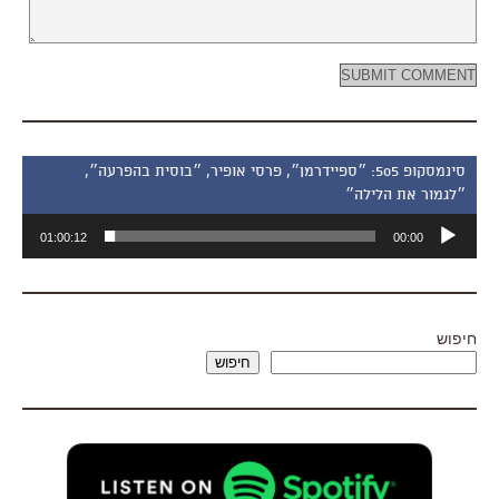
סינמסקופ 505: ״ספיידרמן״, פרסי אופיר, ״בוסית בהפרעה״,
״לגמור את הלילה״
נגן
01:00:12
00:00
אודיו
חיפוש
חיפוש