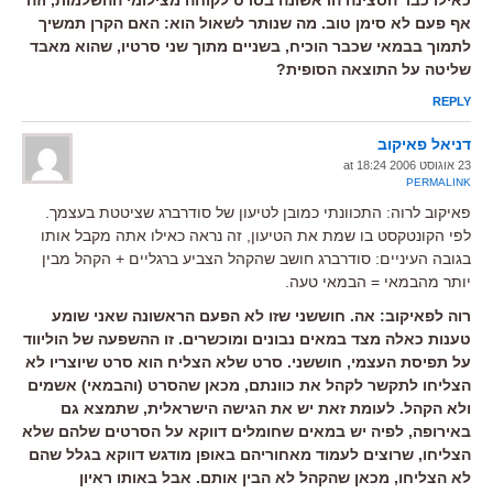
אף פעם לא סימן טוב. מה שנותר לשאול הוא: האם הקרן תמשיך
לתמוך בבמאי שכבר הוכיח, בשניים מתוך שני סרטיו, שהוא מאבד
שליטה על התוצאה הסופית?
REPLY
דניאל פאיקוב
23 אוגוסט 2006 at 18:24
PERMALINK
פאיקוב לרוה: התכוונתי כמובן לטיעון של סודרברג שציטטת בעצמך.
לפי הקונטקסט בו שמת את הטיעון, זה נראה כאילו אתה מקבל אותו
בגובה העיניים: סודרברג חושב שהקהל הצביע ברגליים + הקהל מבין
יותר מהבמאי = הבמאי טעה.
רוה לפאיקוב: אה. חוששני שזו לא הפעם הראשונה שאני שומע
טענות כאלה מצד במאים נבונים ומוכשרים. זו ההשפעה של הוליווד
על תפיסת העצמי, חוששני. סרט שלא הצליח הוא סרט שיוצריו לא
הצליחו לתקשר לקהל את כוונתם, מכאן שהסרט (והבמאי) אשמים
ולא הקהל. לעומת זאת יש את הגישה הישראלית, שתמצא גם
באירופה, לפיה יש במאים שחומלים דווקא על הסרטים שלהם שלא
הצליחו, שרוצים לעמוד מאחוריהם באופן מודגש דווקא בגלל שהם
לא הצליחו, מכאן שהקהל לא הבין אותם. אבל באותו ראיון