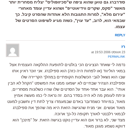
סודרברג גם טוען שהוא ציפה ש"סכיזופוליס" יצליח מסחרית יותר
מאשר "סקס, שקרים ווידיאוטייפ" ושהוא עדיין עומד מאחורי
"עירום מלא", למרות התגובות הלא אוהדות שהסרט קיבל. כך
שבמאי הוא, לרוב, "עד עוין", כשזה מגיע לשיפוט הסרטים של
עצמו.
REPLY
רז
23 אוגוסט 2006 at 19:53
PERMALINK
נדמה לי שאחד הנציגים הכי בולטים לתופעת ההלקאה העצמית אצל
במאי הוליווד (או לפחות היה כזה) הוא ספילברג. אני זוכר ראיון אתו
שבו הוא נשאל לגבי הכשלונות הקופתיים במהלך הקריירה שלו
וספילברג הצהיר שבחיים לא ישמעו ממנו את המשפט "הקהל לא הבין
אותי". הוא עבר אחד-אחד על הסרטים שלו שהיו כשלונות מסחריים,
וניתח לעומק מה לא היה בסדר בהם. זה נראה לי כמו מעשה אמיץ
מאוד, במיוחד כשמדובר באדם שבמעמדו צריך לתת דין וחשבון למעט
מאוד אנשים. אני מניח שהגישה הזאת היא מה שהפך את ספילברג
לבמאי רלבנטי לאורך תקופה כל-כך ארוכה.
מצד שני, לא ברור אם הוא עדיין נוקט בגישה הזאת. על "מינכן" הוא
דווקא נשמע מגונן מאוד.