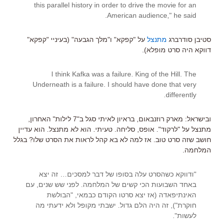
this parallel history in order to drive the movie for an
American audience," he said.
סטיבן סודרברג
מתנצל
על "קפקא" ו"מלך הגבעה" (בעיניי "קפקא"
דווקא היה סרט מופלא).
I think Kafka was a failure. King of the Hill. The
Underneath is a failure. I should have done that very
differently.
ובישראל: מארק רוזנבאום, בראיון לאיתי סגל ב"7 לילות" האחרון,
מתנצל על "לרקוד". אופס, סליחה. טעיתי. הוא לא מתנצל. הוא עדיין
חושב שזה סרט טוב. אז למה לא בא קהל לראות את הסרט שלו? בגלל
המלחמה.
"ודווקא כשהסרט עלה בסופו של דבר למסכים… זה יצא
באחד השבועות הכי קשים של המלחמה. לפני שש שנים, עם
האינתיפאדה (אז יצא סרטו הקודם כבמאי, "הבולשת
חוקרת"), זה היה הלם גדול. ישבתי מקופל ולא ידעתי מה
לעשות".