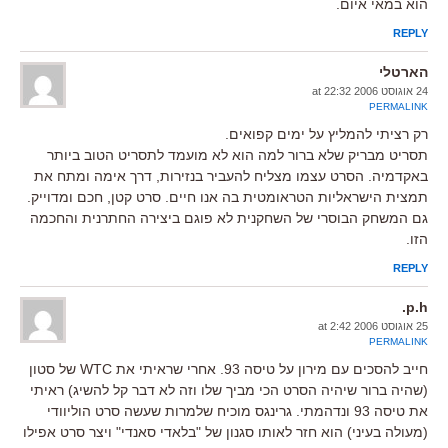
הוא במאי איום.
REPLY
הארטלי
24 אוגוסט 2006 at 22:32
PERMALINK
רק רציתי להמליץ על ימים קפואים.
תסריט מבריק שלא ברור למה הוא לא מועמד לתסריט הטוב ביותר
באקדמיה. הסרט עצמו מצליח להעביר בנזירות, דרך אימה ומתח את
תמצית הישראליות הטראומטית בה אנו חיים. סרט קטן, חכם ומדוייק.
גם המשחק הבוסרי של השחקנית לא פוגם ביצירה החתרנית והחכמה
הזו.
REPLY
p.h.
25 אוגוסט 2006 at 2:42
PERMALINK
חייב להסכים עם מירון על טיסה 93. אחרי שראיתי את WTC של סטון
(שהיה ברור שיהיה הסרט הכי מביך שלו וזה לא דבר קל להשיג) ראיתי
את טיסה 93 ונדהמתי. גרינגס מוכיח שלמרות שעשה סרט הוליוודי
(מעולה בעיני) הוא חזר לאותו סגנון של "בלאדי סאנדי" ויצר סרט אפילו