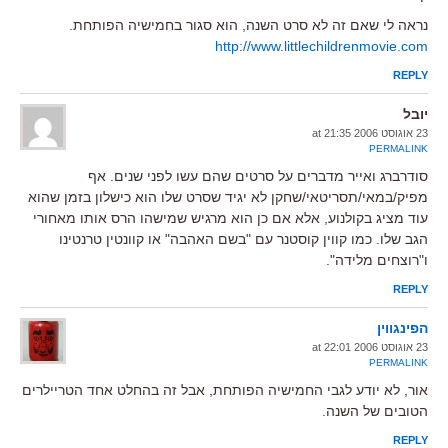
נראה לי שאם זה לא סרט השנה, הוא סגור בחמישיה הפותחת.
http://www.littlechildrenmovie.com
REPLY
יובל
23 אוגוסט 2006 at 21:35
PERMALINK
סודרברג ואייר מדברים על סרטים שהם עשו לפני שנים. אף
מפיק/במאי/תסריטאי/שחקן לא יגיד שסרט שלו הוא כישלון בזמן שהוא
עוד מציג בקולנוע, אלא אם כן הוא מרגיש שמישהו הרס אותו מאחורי
הגב שלו. כמו קווין קוסטנר עם "בשם האהבה" או קוונטין טרנטינו
ו"רוצחים מלידה".
REPLY
הפינגווין
23 אוגוסט 2006 at 22:01
PERMALINK
אור, לא יודע לגבי החמישיה הפותחת, אבל זה בהחלט אחד הטריילרים
הטובים של השנה.
REPLY