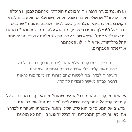
אז האינתיפאדה הרגה את "הבולשת חוקרת" ומלחמת לבנון II חיסלה
את "לרקוד"? או אולי העובדה שכל הקהל הישראלי, שדווקא ברח לבתי
הקולנוע במרכז בימי המלחמה, שעט לכיוון "אביבה אהובתי" שהכניס
כבר מעל 60 אלף צופים בשעריו, וגם הוא עלה בזמן המלחמה? כמו גם
"מישהו לרוץ איתו", שיצא שבוע אחרי פרוץ המלחמה ועדיין הביא יותר
קהל מ"לרקוד". אז אולי זו לא המלחמה.
אולי אלה המבקרים.
"ברור לי שיש מבקרים שלא אהבו (את הסרט). בסך הכל זה
סרט מאוד קליל, בלי אמירה כבדה ועמוקה, שמטרתו
העיקרית לבדר. מה לעשות שהביקורות היו מעדיפות לראות
דרמה כבדה מאשר קומדיה קלילה".
על איזה מבקרים הוא מדבר? אפשר שמות? מי מעדיף דרמה כבדה על
קומדיה קלילה? המבקרים הישראליים (ואני ביניהם) שחיבבו את
"נחשים על המטוס" כי הוא סרט קליל ומהנה שמטרתו העיקרית לבדר?
אה, לא. זה לא רק המבקרים. זה בכלל "האנשים", הם לא מוכנים
לפרגן: