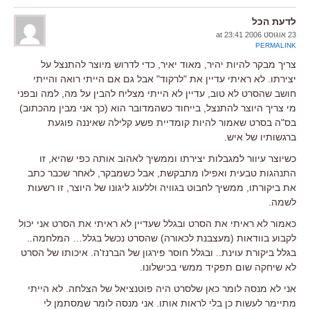
לדעת הכל
23 אוגוסט 2006 at 23:41
PERMALINK
צריך מבקר להיות יהיר, מאוד יאיר, כדי לדרוש מיוצר להתנצל על
יצירתו. לא ראיתי עדיין את "לרקוד" אבל גם אם הייתי רואה והייתי
חושב שהסרט לא טוב, עדיין לא הייתי מצליח להבין על מה, למה ובפני
מי צריך היוצר להתנצל, בייחוד כשהמדובר הוא (כך אני מבין מהכתוב)
בס"ה בסרט שאמור להיות קומדיית פשע קלילה שאיננה פוגעת
ברגשותיו של איש.
כשיוצר עיוור למגבלות יצירתו וממשיך לאהוב אותה כפי שהיא, זו
התנהגות טבעית ואפילו מתבקשת, אבל כשמבקר, לאחר שכבר כתב
את ביקורתו, ממשיך לחבוט בגוויה וללעוג ליגונו של היוצר, זו רשעות
לשמה.
כאמור לא ראיתי את הסרט ובגלל שעדיין לא ראיתי את הסרט אני יכול
לקבוע בוודאות (מעצבנת לכאורה) שהסרט נכשל בגלל… המלחמה..
בגלל ביקורת עוינת.. ובגלל חוסר פירגון של הברנז'ה. איכותו של הסרט
לא שיחקה שום תפקיד ממשי בכישלונו.
אני לא מנסה לומר כאן שלסרט היה פוטנציאל של הצלחה. לא הייתי
מתיימר לעשות כן בלי לראות אותו. אני מנסה לומר שמסתמן לי