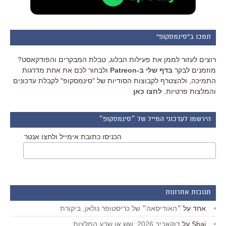
תמכו ב"סינמסקופ"
רוצים לעזור לממן את פעילות הבלוג, טבלת המבקרים והפודקאסט?
מוזמנים לבקר
בדף שלי ב-Patreon
ולבחור לכם את אחת מדרגות
התמיכה, ולהצטרף לקבוצות הסודיות של "סינמסקופ" לקבלת עדכונים
והמלצות פרטיות.
לחצו כאן
הירשמו לעדכוני המייל של ״סינמסקופ״
הכניסו כתובת אימייל ולחצו אנטר
תגובות אחרונות
אחד
על
״האודיסאה״ של כריסטופר נולאן, ביקורת
Shai
על
דוקאביב 2026: שש או שבע המלצות