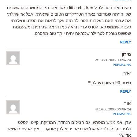
ראיתי את הטריילר ל little children ומאד אהבתי. המחשבה הראשונית
שלי הייתה שמדובר באחד הטריילרים הטובים שראיתי, אבל אז שאלתי
את עצמי האם בעקבות הטריילר הזה אלך לראות את הסרט ונאלצתי
לענות שממש לא. הסרט עדיין נראה כמו דרמה שגרתית ומשעממת
שפשוט נערכה לטריילר שכנראה יהיה יותר טוב מהסרט.
REPLY
מירון
24 אוגוסט 2006 at 13:21
PERMALINK
יאיר,
טיסה 93 פשוט מעולה!!!
REPLY
אור
24 אוגוסט 2006 at 14:36
PERMALINK
עדן, אני ממש מופתע. גם הצילום הנהדר, המוזיקה, קייט וינסלט
וג'ניפר קונלי ב'די-גלאם' שכנראה יביא להן אוסקר… איך אפשר להשאר
אדיש?