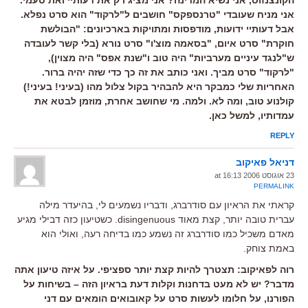
אני מניח שעובדי "טרנספקס" חושבים ל"לרקוד" הוא סרט נפלא.
אבל דעותיי ידועות, מודפסות ומתויקות בארכיונים: "הבולשת
חוקרת" סרט איום, "בסאמה מוצ'ו" סרט נורא (בלי קשר לעובדה
ש"לנגד עיניים מערביות" היה טוב ו"שנת אפס" היה מצוין),
"לרקוד" סרט מביך. ואני כותב את זה כך כדי שזה יהיה ברור.
האחריות שלי כמבקר היא להבהיר בקול צלול מהו (בעיני! בעיני!)
קולנוע טוב, ומה לא. ולמה. מי שחושב אחרת, מוזמן לבטא את
עמדותיו, למשל כאן.
REPLY
דניאל פאיקוב
23 אוגוסט 2006 at 16:13
PERMALINK
קראתי את הראיון עם סודרברג, ודבריו נשמעים לי, בהיעדר מילה
עברית טובה יותר, קצת מאוד disingenuous. כשטיעון כזה דבילי מגיע
מאדם משכיל כמו סודרברג זה נשמע כמו בדיחה רעה, ואולי הוא
באמת צוחק.
רוה לפאיקוב: תצטרך להיות קצת יותר ספציפי. על איזה טיעון אתה
מדבר? יש לא מעט בדחנות וקלות דעת בראיון הזה – בשיחות על
הפורנו, על חלומו לעשות סרט על קאובואים הומאים עם דני