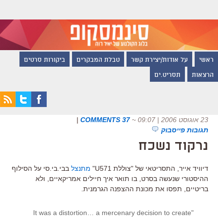
ראשי
על אודות/יצירת קשר
טבלת המבקרים
ביקורות סרטים
הרצאות
תסריט.ים
23 אוגוסט 2006 | 09:07
~
37 COMMENTS
|
תגובות פייסבוק
נרקוד נשכח
דיוויד אייר, התסריטאי של "צוללת U571"
מתנצל
בבי.בי.סי על הסילוף
ההיסטורי שנעשה בסרט, בו תואר איך חיילים אמריקאיים, ולא
בריטיים, תפסו את מכונת ההצפנה הגרמנית.
"It was a distortion… a mercenary decision to create