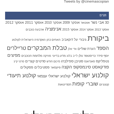
Tweets by @cinemascopian
תגים
אבי נשר
אוסקר 2011
אוסקר 2012
אוסקר 2009
אוסקר 2010
3D
אווטאר
אנימציה
אוסקר 2015
ארבעה כוכבים
אוסקר 2013
אוסקר 2014
ביקורת
גיבורי על
דוקאביב
האחים כהן
האקדמיה הישראלית לקולנוע
טבלת המבקרים
טריילרים
הספד
הערת שוליים
וודי אלן
מפיצים
יוסף סידר
כריסטופר נולן
מדע בדיוני
מלחמת הכוכבים
לייב בלוג
מוזיקה
סטיבן ספילברג
סרטים קצרים
נטפליקס
סאנדאנס
סיכום חודש
סרטי קיץ
פודקאסט סינמסקופ הקצה
פסטיבלים
פסקולים
פיקסאר
קולנוע ישראלי
קולנוע תיעודי
קולנוע ישראלי עצמאי
שוברי קופות
תסריטאות
קטנוניזם