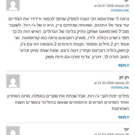
25 אוגוסט 2006 at 20:47
PERMALINK
נראה לי שהדוגמא הכי טובה למפיק שהפך לבמאי ודירדר את המדיום
עוד צעד אל התהום, ושאותה שכחתם ציין, היא זו של ג'ו רות', לשעבר
מנכ"ל פארמאונט ושחקן וותיק בליגה של הגדולים. האיש הזה כל כך
חסר כישרון ויכולת. לידו, מארק רוזנבאום נראה כמו קורוסאווה. אני
אומר רק 2 מילים ומספר: נקמת היורמים 2.והצואה הזו עם ג'ון
קיוזאק,ג'וליה רוברטס וקתרין זיטה ג'ונס, שאת שמה מחק זכרוני
הטוב.תודה לך, זיכרון. עדיף פורנו עם חיות משק.
REPLY
חן חן
25 אוגוסט 2006 at 21:34
PERMALINK
מילים יפות לגבי ג'ו רות. אבל שכחת את שקרים באפלה, סרטו האחרון
ואחד הסרטים הגרועים והתמוהים שנעשו בהוליווד בעשרים השנה
האחרונות
REPLY
יוני
25 אוגוסט 2006 at 21:52