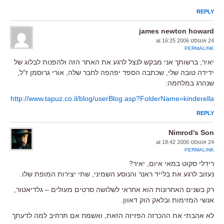
REPLY
james newton howard
24 אוגוסט 2006 at 16:25
PERMALINK
יאיר, ברשותך אני מבקש לנצל לרגע את האתר הזה ולהפנות לבלוג של
ידידה טובה שלי, שכתבה הספד יפהפה לחבר שלה, אורי גרוסמן ז"ל,
שנהרג במלחמה:
http://www.tapuz.co.il/blog/userBlog.asp?FolderName=kinderella
REPLY
Nimrod's Son
24 אוגוסט 2006 at 18:42
PERMALINK
רידלי סקוט במאי איום, יאיר?
נעזוב לרגע את בלייד ראנר והנוסע השמיני, שתי יצירות המופת שלו.
רק בשנים האחרונות הוא אחראי לשלושה סרטים מעולים – גלדיאטור,
אנשי המזימות ובלאק הוק דאוון.
לא אהבתי את ההכרזה הפזיזה הזאת, ואשמח אם תרחיב למה לדעתך