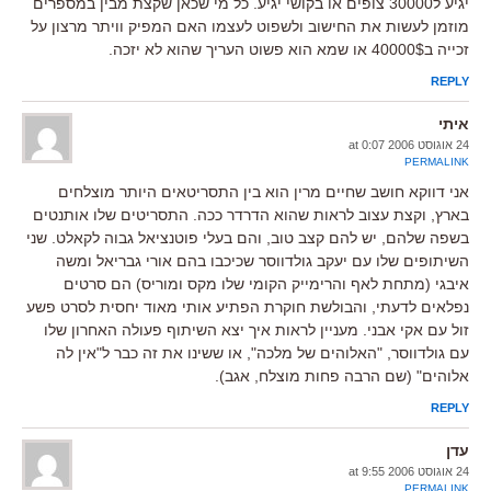
יגיע ל30000 צופים או בקושי יגיע. כל מי שכאן שקצת מבין במספרים
מוזמן לעשות את החישוב ולשפוט לעצמו האם המפיק וויתר מרצון על
זכייה ב40000$ או שמא הוא פשוט העריך שהוא לא יזכה.
REPLY
איתי
24 אוגוסט 2006 at 0:07
PERMALINK
אני דווקא חושב שחיים מרין הוא בין התסריטאים היותר מוצלחים
בארץ, וקצת עצוב לראות שהוא הדרדר ככה. התסריטים שלו אותנטים
בשפה שלהם, יש להם קצב טוב, והם בעלי פוטנציאל גבוה לקאלט. שני
השיתופים שלו עם יעקב גולדווסר שכיכבו בהם אורי גבריאל ומשה
איבגי (מתחת לאף והרימייק הקומי שלו מקס ומוריס) הם סרטים
נפלאים לדעתי, והבולשת חוקרת הפתיע אותי מאוד יחסית לסרט פשע
זול עם אקי אבני. מעניין לראות איך יצא השיתוף פעולה האחרון שלו
עם גולדווסר, "האלוהים של מלכה", או ששינו את זה כבר ל"אין לה
אלוהים" (שם הרבה פחות מוצלח, אגב).
REPLY
עדן
24 אוגוסט 2006 at 9:55
PERMALINK