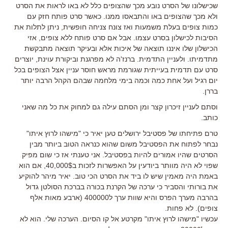
שכישלונו של הסרט נובע מכך שהצופים כלל לא באו לראות את הסרט
ולא מכך שהצופים באו והתבאסו ממנו. כאשר סרט פותח חזק עם
כמות צופים בעלת משמעות ואז צונח צניחה חופשית, ניתן לתלות את
הסיבות לכישלון בסרט עצמו. אבל אם סרט פותח ללא צופים, אזי
הכישלון שלו איננו תוצאה של איכות אלא ובעיקר תוצאה מתבקשת
מתדמיתו. ולעניין התדמית. ברנז'ה לא מפרגנת וביקורת עוינת, יוצרים
סרט עם תדמית בעייתית שגורמת מראש חוסר עניין אצל הצופים בכל
יום רגיל ועל אחת כמה וכמה בימי מלחמה שבהם הקהל הרבה יותר
בררן.
וסתם לעניין זיכרון קצר ומן הסתם עילה גם למחוק את כל מה שאני
כותב.
טרם פתיחתו של פסטיבל ירושלים טען יאיר כי "מישהו לרוץ איתו"
נבחר לפתוח את הפסטיבל משום שהוא כנראה הטוב ביותר מבין
הסרטים שהיו אמורים להיות בפסטיבל. אני טענתי אז כי שום מפיק
שפוי לא היה מוותר ביודעין על האפשרות לזכות ב40,000$, אם הוא
באמת היה מאמין שיש לו ביד את הסרט הכי טוב. יאיר מיהר להוקיע
את בורותי והסביר כי ערכה של הקרנת בכורה בברכת הסולטן גדול
בהרבה מערך הפרס והיא שוות ערך ל400000 (ארבע מאות אלף
צופים). לא פחות.
עכשיו "מישהו לרוץ איתו" מקרטע אל קו הסיום. הערכה שלי. הוא לא