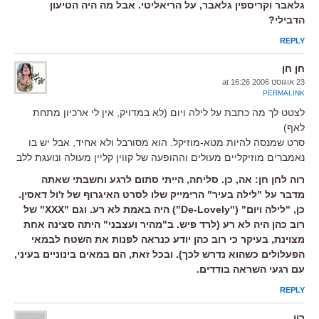
גלאבר וקריספין גלאבר, על הריאליטי. אבל מה היה הטיעון
הדבילי?
REPLY
חן חן
23 אוגוסט 2006 at 16:26
PERMALINK
לצטט לך מה כתבת על לילה ויום (לא במדויק, אין לי ארכיון מתחת
לאף)
סרט שמנסה להיות מטא-מוזיקל. הוא מסורבל ולא אחיד, אבל יש בו
נאמברים מוזיקליים מעולים וההופעה של קווין קליין מעולה ונועגת ללב
רוה לחן חן: אה, כן. סליחה, הייתי סתום לרגע וחשבתי שאתה
מדבר על "לילה בעיר" הרימייק שלו לסרט האיגרוף של ז'ול דאסין.
כן, "לילה ויום" ("De-Lovely") היה באמת לא רע. וגם "XXX" של
רוב כהן היה לא רע (לרד פיש. ב"מהיר ועצבני" היתה סצינה אחת
מצוינת, בעיקר כי רוב כהן יודע כנראה לפנות את השטח לבמאי
הפעלולים כשהוא נדרש לכך). ובכל זאת, הם במאים בינוניים בעיני,
עם רגעי השראה בודדים.
REPLY
רון