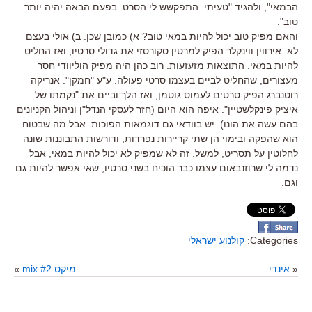
הבמאי", ולהגיד "טעיתי. התפקשש לי הסרט. בפעם הבאה יהיה יותר
טוב".
והאם מפיק טוב יכול להיות במאי טוב? א) כמובן שכן. ב) אולי בעצם
לא. אירווין ווינקלר הפיק למרטין סקורסזי את גדולי סרטיו, ואז החליט
להיות במאי. התוצאות מזעזעות. רוב כהן היה מפיק הוליוודי חסר
מעצורים, שהחליט לביים בעצמו סרטי פעולה. ע"ע "חמקן". אנריקה
רוטנברג הפיק סרטים לעמוס גוטמן, ואז הלך וביים את "נקמתו של
איציק פינקלשטיין". איפה הוא היום (חזר לעסקי הנדל"ן וניהול הקניונים
בהם עשה את הונו). יש בוודאי גם דוגמאות הפוכות. אבל מה שבטוח
הוא שהפקה ובימוי הן שתי קריירות נפרדות, ודורשות התבוננות שונה
לחלוטין על תסריט, למשל. זה לא שמפיק לא יכול להיות במאי, אבל
נדמה לי שרוזנבאום עצמו כבר הוכיח בשני סרטיו, שאי אפשר להיות גם
וגם.
Categories:
קולנוע ישראלי
«
אינדי
מיקס mix #2
»