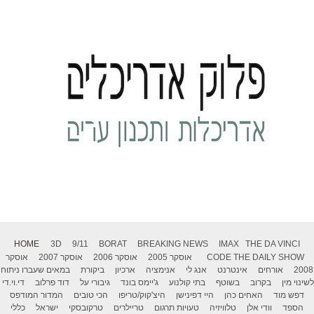
HOME
3D
9/11
BORAT
BREAKING NEWS
IMAX
THE DA VINCI
THE DAILY SHOW
CODE
אוסקר 2005
אוסקר 2006
אוסקר 2007
אוסקר
2008
אורחים
אינטרנט
אנג לי
אנימציה
ארכיון
ביקורת
במאים שעברו ניתוח
לשינוי מין
בקרוב
בשוטף
בתי קולנוע
ג'יימס בונד
גיבורי על
דוד פרלוב
די.וי.די
דפש מוד
האחים כהן
היי דפינישן
היצ'קוק/טריפו
הכי טובים
המדור המודפס
הספד
וודי אלן
טלוויזיה
טעויות תרגום
טריילרים
טרקובסקי
ישראל
כללי