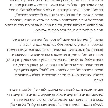
הרבה הומור וחן – אבל לא מעט תוגה – דור שיצא מסנכרון מהחיים.
דור של אמנים, יוצרים ונרקיסיסטיים שלא מסוגלים להשתלב בנתיבי
החיים השגרתיים.״ וזה רלוונטי לחלוטין גם ל״כשנהיה צעירים״,
המספר על זג דוקומנטריסטים נשואים בני ארבעים ומשהו, שפספסו
את ההזדמנות לעשות ילדים, וכך הם מוצאים את עצמם עוברים בנתיב
המהיר מילדות לזקנה, בלי שלב הבגרות שבאמצע.
המעניין (והמשונה) הוא שאם ״פרנסס הא״ היה מעין פורטרט של
ההיפסטר האמריקאי המצוי, אולי כפי שהוא משתקף בעיניה
(ובפניה) של גרטה גרוויג, תסריטאית הסרט ההוא והשחקנית הראשית,
וגם בת זוגו של הבמאי, נראה שהסרט הנוכחי יוצא נגד ההיפסטרים
בזעם ובזלזול. אם לפענח את האמירה באופן בוטה: באומבך (בן ה-45)
מרגיש מאוים מבני הדור של גרוויג (בת ה-31). באופן מפתיע, גם
סצינת הפתיחה של פרק 2 בעונה 5 של ״לואי״ עסקה בדיוק בכך:
בבהלה שיש לבני ה-45 באמריקה מהצעירים. בהלה שמיתרגמת
לאיבה.
ואם עד עכשיו נהגנו להשוות את באומבך לוודי אלן, על סמך העובדה
ששניהם יוצרים ניו יורקיים שלא אחת עוסקים ביוצרים ניו יורקיים, הרי
שבסרט הזה, החיבור כבר ממשי. עלילת הסרט נראית כמו פיתוח
לעלילת המשנה המאוד דומה ב״פשעים ועברות קלות״ של וודי אלן.