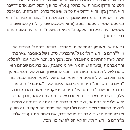
הסצינה הדוקומנטרית של ברוקלין, אלא בהיפוך תפקידים. אדם דרייבר
הוא גורדון גקו, והוא ידרוס את כל מי שעומד בדרכו להצלחה, וגם יקבל
על זה תשואות. ונדמה שבאומבך מתעב את זה. ״כשנהיה צעירים״ הוא
מניפסט אנטי-היפסטרי בוטה (והוא משעשע שכזה, ולו רק כשחושבים
שסטילר היה נציג דור האיקס ב״מציאות נושכת״, הוא היה פעם האדם
דרייבר הזה).
גם אם אני מאופק בהתלהבותי מהסרט, בוודאי ביחס ל״פרנסס הא״
או ל״חיים בין השורות״ או ל״גרינברג״, סרטיו של באומבך שאהבתי
יותר, קשה להתעלם מהעובדה שבאומבך הוא יוצר אינטליגנטי להפליא
וחד אבחנות (ובעל חוש הומור אירוני משובח), גם ברגעים שבהם הוא
סוטה לעלילות משנה מיותרות. דומני שהכשרון הגדול שלו מצוי באופן
שבו הוא מסוגל להתאים את אופי הסרט שלו לאופי הגיבור שבמרכזו.
״חיים בין השורות״ היה חומצי כמו הגיבור שלו, ״גרינברג״ היה מריר
כמו הגיבור שלו, ״פרנסס הא״ היה היפראקטיבי ומאני כמו הגיבורה
שלו, ו״כשנהיה צעירים״ הוא סרט על גיבור קצת פלגמט, ולכן הסרט
יוצא פלגמטי בהתאם, ועם כמות בלתי מבוטלת של רחמים עצמיים.
לרגעים הרגשתי שאני בסרט של ניקול הולופסנר. זה מקסים, זה מעיק
ואז זה מקסים שוב. אבל בסופו של דבר, אם לצטט את ג׳ף דניאלס
מ״חיים בין השורות״, זה לא הפילה של באומבך.