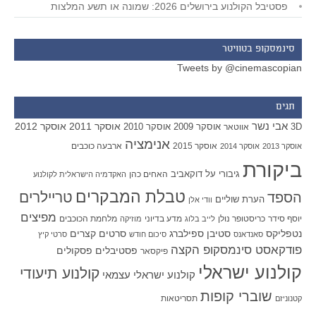
פסטיבל הקולנוע בירושלים 2026: שמונה או תשע המלצות
סינמסקופ בטוויטר
Tweets by @cinemascopian
תגים
אבי נשר
אוסקר 2011
אוסקר 2012
אוסקר 2009
אוסקר 2010
3D
אווטאר
אנימציה
אוסקר 2015
ארבעה כוכבים
אוסקר 2013
אוסקר 2014
ביקורת
גיבורי על
דוקאביב
האחים כהן
האקדמיה הישראלית לקולנוע
טבלת המבקרים
טריילרים
הספד
הערת שוליים
וודי אלן
מפיצים
יוסף סידר
כריסטופר נולן
מדע בדיוני
מלחמת הכוכבים
לייב בלוג
מוזיקה
סטיבן ספילברג
סרטים קצרים
נטפליקס
סאנדאנס
סיכום חודש
סרטי קיץ
פודקאסט סינמסקופ הקצה
פסטיבלים
פסקולים
פיקסאר
קולנוע ישראלי
קולנוע תיעודי
קולנוע ישראלי עצמאי
שוברי קופות
תסריטאות
קטנוניזם