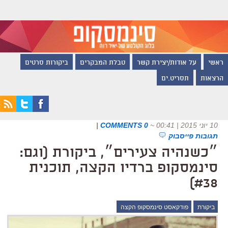
ראשי
על אודות/יצירת קשר
טבלת המבקרים
ביקורות סרטים
הרצאות
תסריט.ים
10 יוני 2015 | 00:41
~
0 COMMENTS
|
תגובות פייסבוק
״כשנהיה צעירים״, ביקורת (וגם:
סינמסקופ ברדיו הקצה, תוכנית
#38)
ביקורת
פודקאסט סינמסקופ הקצה