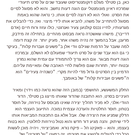
כאן, בן סטילר מגלם דוקומנטריסוט שעובד שנים על סרט תיעודי
שמרכזו ראיון מונומנטלי עם הוגה דעות נחשב. והוא לא מסוגל לסיים
את הסרט. ואולי הוא לא רוצה לסיים אותו, כי נראה שהוא באמת
מסוגל להתחייב על משהו, להביא אותו לידי מיצוי. ואז, כדי להבליט את
מגרעותיו, לחייו נכנס קולנוען צעיר ואנרגטי, כולו עזוז ורוח חיים (אדם
דרייבר), מישהו שאשכרה נראה מבסוט מהחיים. בתחילה זה מידבק,
מרענן, אבל בהמשך זה נהיה משהו אחר, מעיק יותר. זה קצת דומה
למה שעבר על הדמות שגילם וודי אלן ב״פשעים ועברות קלות״, בעיקר
כי גם הוא עבד שנים על סרט תיעודי שמעולם לא הושלם, ובמרכזו
הוגה דעות מבוגר. וגם הוא צריך להתמודד עם עמית שהוא נמרץ
ובטוח יותר, תחרות שגם פולשת לחיי האהבה שלו ומאיימת עליהם.
הדמיון בין הסרטים גדול מדי להיות מקרי. ״כשנהיה צעירים״ הוא
ה״פשעים ועבירות קלות״ של באומבך.
החלק המשעשע, החושפני (במובן הזה שהוא נראה כמו וידוי) ומאיר
העיניים בסרט, הוא התובנה שהדור שאותו מייצג בן סטילר, הדור
הוודי-אלני, לא מכיר תהליך יצירה שאינו מבוסס על נוירוזה, על חוסר
בטחון, חוסר החלטיות והערכה עצמית נמוכה. התיעוב העצמי הוא
הדלק שמניע את היצירה שלו. אבל אלא גם התכונות המביאות אותו
לידי שיתוק. והנה מגיע דור חדש והוא נטול נוירוזות לחלוטין. הוא בטוח
בעצמו, והוא – פאקינג הל – פיקח נורא. ואמביציוזי, ויהיה מוכן לעשות
הכל כדי להצליח ולהשיג את מטרתו. זה כמעט ״וול סטריט״ של