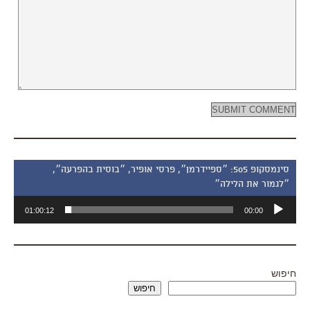
סינמסקופ 505: ״ספיידרמן״, פרסי אופיר, ״בוסית בהפרעה״,
״לגמור את הלילה״
נגן
01:00:12
00:00
אודיו
חיפוש
חיפוש