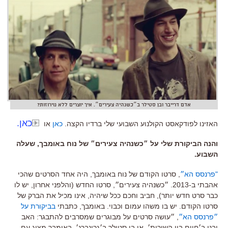
אדם דרייבר ובן סטילר ב״כשנהיה צעירים״. איך יוצרים ללא נוירוזות?
כאן.
האזינו לפודקאסט הקולנוע השבועי שלי ברדיו הקצה.
כאן
או
והנה הביקורת שלי על ״כשנהיה צעירים״ של נוח באומבך, שעלה
השבוע.
"פרנסס הא״
, סרטו הקודם של נוח באומבך, היה אחד הסרטים שהכי
אהבתי ב-2013. ״כשנהיה צעירים״, סרטו החדש (והלפני אחרון, יש לו
כבר סרט חדש יותר), חביב וחכם ככל שיהיה, אינו מכיל את הברק של
סרטו הקודם. יש בו משהו עמום וכבוי. באומבך, כתבתי
בביקורת על
״פרנסס הא״
, ״עושה סרטים על מבוגרים שמסרבים להתבגר: האב
ובנו ב׳חיים בין השורות׳, או בן סטילר ב׳גרינברג׳. באומבך מציג עם