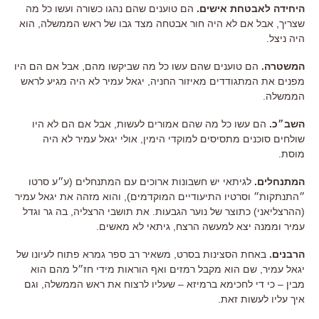
היחידה לאבטחת אישים.
הם טוענים שהם נהגו כשורה ועשו כל מה
שצריך, אבל אם לא היה חור אבטחה מצד גבו של ראש הממשלה, הוא
היה ניצל.
המשטרה.
הם טוענים שהם עשו כל מה שביקשו מהם, אבל אם הם היו
מפנים את המתגודדים מאיזור החניה, יגאל עמיר לא היה מגיע לראש
הממשלה.
השב״כ.
הם עשו כל מה שהם אמורים לעשות, אבל אם הם לא היו
שולחים סוכנים מתסיסים למוקדי הימין, אולי יגאל עמיר לא היה
מוסת.
המתנחלים.
לגיתאי יש חשבונות ארוכים עם המתנחלים (ע״ע סרטו
״התנתקות״ וסרטיו התיעודיים המוקדמים), והוא מזהה את יגאל עמיר
(ההרצליאני) כתוצר של נוער הגבעות. את תושבי הרצליה, בה גר וגדל
עמיר וממנה יצא למעשה הרצח, גיתאי לא מאשים.
הרבנים.
באחת הסצינות בסרט, משאיר רב ספר גמרא פתוח לעיונו של
יגאל עמיר, שם הוא מקבל רמזים ואף הוראות מידי חז״ל מהם הוא
מבין – כי די לחכימא ברמיזא – שעליו לרצוח את ראש הממשלה, וגם
איך עליו לעשות זאת.