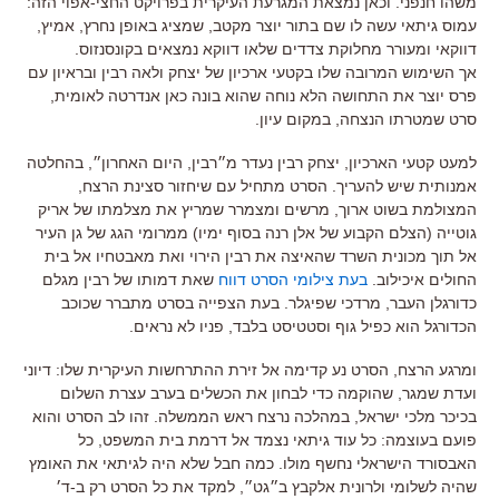
משהו חנפני. וכאן נמצאת המגרעת העיקרית בפרויקט החצי-אפוי הזה:
עמוס גיתאי עשה לו שם בתור יוצר מקטב, שמציג באופן נחרץ, אמיץ,
דווקאי ומעורר מחלוקת צדדים שלאו דווקא נמצאים בקונסנזוס.
אך השימוש המרובה שלו בקטעי ארכיון של יצחק ולאה רבין ובראיון עם
פרס יוצר את התחושה הלא נוחה שהוא בונה כאן אנדרטה לאומית,
סרט שמטרתו הנצחה, במקום עיון.
למעט קטעי הארכיון, יצחק רבין נעדר מ״רבין, היום האחרון״, בהחלטה
אמנותית שיש להעריך. הסרט מתחיל עם שיחזור סצינת הרצח,
המצולמת בשוט ארוך, מרשים ומצמרר שמריץ את מצלמתו של אריק
גוטייה (הצלם הקבוע של אלן רנה בסוף ימיו) ממרומי הגג של גן העיר
אל תוך מכונית השרד שהאיצה את רבין הירוי ואת מאבטחיו אל בית
החולים איכילוב.
בעת צילומי הסרט דווח
שאת דמותו של רבין מגלם
כדורגלן העבר, מרדכי שפיגלר. בעת הצפייה בסרט מתברר שכוכב
הכדורגל הוא כפיל גוף וסטטיסט בלבד, פניו לא נראים.
ומרגע הרצח, הסרט נע קדימה אל זירת ההתרחשות העיקרית שלו: דיוני
ועדת שמגר, שהוקמה כדי לבחון את הכשלים בערב עצרת השלום
בכיכר מלכי ישראל, במהלכה נרצח ראש הממשלה. זהו לב הסרט והוא
פועם בעוצמה: כל עוד גיתאי נצמד אל דרמת בית המשפט, כל
האבסורד הישראלי נחשף מולו. כמה חבל שלא היה לגיתאי את האומץ
שהיה לשלומי ולרונית אלקבץ ב״גט״, למקד את כל הסרט רק ב-ד׳