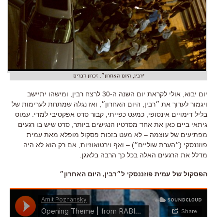
"רבין, היום האחרון״. זכרון דברים
יום יבוא, אולי לקראת יום השנה ה-30 לרצח רבין, ומישהו יתיישב
ויגמור לערוך את ״רבין, היום האחרון״, ואז נגלה שמתחת לערימות של
בליל דימויים אינסופי, כמעט כפייתי, קבור סרט אפקטיבי למדי. עמוס
גיתאי ביים כאן את אחד מסרטיו הנגישים ביותר, סרט שיש בו רגעים
מפתיעים של עוצמה – לא מעט בזכות פסקול מופלא מאת עמית
פוזננסקי (״הערת שוליים״) – ואף וירטואוזיות, אם רק הוא לא היה
מדלל את הרגעים האלה בכל כך הרבה בלאגן.
הפסקול של עמית פוזננסקי ל״רבין, היום האחרון״