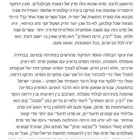
הראשון לרצח, סרט שהוא כולו פרץ של רגשות מבולבלים, מעין התקף
היסטריה שמוצא את פורקנו ביצירה קולנועית שחוסר האחידות שבה
מבטא את סערת הרגשות של יוצריה. אבל עשרים שנה אחר כך? הייתי
מצפה שכל קולנוען, לא כל שכן יוצר ותיק ושקול וקר מזג כגיתאי, יגיע
אל סרט כזה עם משנה אסתטית ופוליטית סדורה יותר. עשרים שנה
חלפו, אבל ״רבין, היום האחרון״ הוא סרט שאין בו יישוב דעת. הוא
יורה לכל הכיוונים, בכל הסגנונות, ופוגע מעט.
את עיקר הבהלה וחוסר המיקוד מרגישים בפתיחה ובסיום. בבחירה
אומללה ותמוהה, נפתח הסרט בראיון עם שמעון פרס. לא ראיון
ארכיוני, אלא ראיון חדש, שצולם לצורך הסרט ושמקיימת יעל אבקסיס.
למה? אולי כדי להכתיר את הז׳אנר שבו מתקיים הסרט: הדוקו-דרמה,
ואולי כדי ללטף את קהל היעד האמיתי של הסרט – אוהבי ישראל
בתפוצות, עבורם שמעון פרס הוא הדבר האהוב האחרון במדינה
שהפכה בעיניהם לבלתי נסבלת. הערבוב בין ראיונות ובין דרמה הופך
את ״רבין, היום האחרון״ ליצור כלאיים בדיוק כמו ״סבנה״ (גם הוא
בהשתתפות מר פרס), שאף פעם לא לחלוטין ברור האם זהו סרט
עלילתי עם קטעים תיעודיים, או סרט תיעודי עם יותר מדי קטעי
שיחזור. אני לא יודע מה היתה ההחלטה מאחורי גיוסו של מר פרס
לסרט (אולי הומאז׳ ל״מבצע יונתן״ של מנחם גולן, שהכיל קטעים
מצולמים של פרס ושל רבין להעצמת תחושת הריאליזם?), אבל יש בה