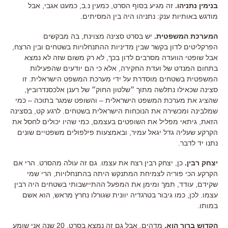
בנימין נתניהו.
זה מגיע בסוף הסרט, כמעין נ.ב, כמעט אגבי, אבל
מודגש באותיות ענק: נתניהו היה בין המסיתים.
המערכת המשפטית.
יש בסרט סצינה מצוינת, בה מבקשים
הפרקליטים לדון בקשר שבין מדיניות ההתנחלויות בשטחים ובין הרצח,
אבל שופטי הוועדה מסרבים לדון בכך, לא רק משום שזה לא נמצא
בתחום המנדט של ועדת החקירה, אלא כי הם יודעים שהפעילות
המשפטית בשטחים מוסדרת על ידי מערכת המשפט הישראלית. זו
סצינה שכאילו נתלשה מתוך ״שלטון החוק״ של רענן אלכסנדרוביץ,
שהציג את מערכת המשפט הישראלית – והשופט שמגר בתוכה – כמי
שמלבינה ומכשירה את הנוכחות הישראלית בשטחים. לרגע קט, בסצינה
הזאת, גיתאי מפליל את השופטים בעצמם, כמי שהיו יכולים לחסל את
הקרקע שעליה גדל יגאל עמיר, ובאמצעות פילפולים משפטיים שונים
נתנו יד לדבר.
יצחק רבין.
כן, יצחק רבין רצח את עצמו. גם זה עולה מהסרט. הרי אם
הקרקע הכי פוריה לצמיחת המתנקש היתה בהתנחלויות, הרי שמי
שקידם, עודד, תמך ומימן את המפעל ההתיישבותי בשטחים היה רבין
עצמו. לכן, כמו גיבור בטרגדיה יוונית שגורלו נחרץ מראש, הוא אשם
במותו.
הקדוש ברוך הוא.
מדהים, אבל גם זה נמצא בסרט. 20 שנה אני שומע