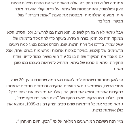
אמותיה של ועדת החקירה. אלה הרגעים שבהם הסרט מצליח להיות
טעון ופולמוסי, וההתבססות של גיתאי על פרוטוקולי הוועדה מזכה
אותו מסעיף התלהמות ומבססת את טענת ״אמת דיברתי״ מול
מבקריו מכל צד.
אבל גיתאי לא רוצה רק לשפוט, הוא רוצה גם להרשיע, ולכן הסרט הלא
ממוקד הזה כל הזמן בורח הצידה, בעיקר כדי להתמקד בדמותו של
יגאל עמיר, בדרכו אל זירת הרצח. שם, הסרט אמנם מציג כמה רגעים
מרשימים של קולנוע, בעיקר סצינות ארוכות ומרשימות בשוט אחד, אבל
גם מאבד את המיקוד שהיה בו כל עוד הוא נשאר צמוד לדיוני ועדת
החקירה. פתאום סרטו של גיתאי מתחיל להיראות בעצמו כמו סוכן
מסית.
הבלאגן מתחוור כשמתחילים להגות רגע במה שהסרט טוען. 20 שנה
אחרי הרצח, משתמש גיתאי בוועדת החקירה ובנתונים נוספים שנאספו
בחקירות אחרות, ומציג את פסק הדין שלו. אז מי רצח את יצחק רבין?
ובכן, כולם. כמו הרקול פוארו בסוף של ״רצח באוריינט אקספרס״,
גיתאי מקבץ את כל הדמויות שנעו סביב יצחק רבין ב-1995, ומוצא את
כולן אשמות ברצח.
מי? הנה רשימת המורשעים המלאה על פי ״רבין, היום האחרון״: