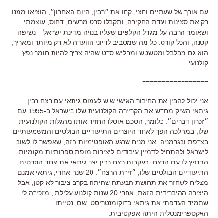
עם אורך של שעתיים וחצי, קחו את ״רבין, היום האחרון״, הוציאו ממנו
רק את סצינות ועדת החקירה, ותקבלו סרט מרשים, דחוס, עוצמתי
ושאומר הרבה על מגדל הקלפים שעליו בנויה מדינת ישראל – נשיפה
קטנה, והכל קורס. כל מה שמסביב לדיוני הוועדה לא רק מיותר ומאריך,
הוא גם מבלבל ומטשטש ומחליש סרט שהיה צריך להיות חומר נפץ
קולנועי.
=================
אני יכול להבין את החיבור האישי שיש לעמוס גיתאי עם רצח רבין.
גיתאי השיק מחדש את הקריירה הקולנועית שלו בישראל ב-1995 עם
״זכרון דברים״. כלומר, הסכם אוסלו החזיר אותו מהגלות הקולנועית
שלו, במהלכה הפך לאחד היוצרים התיעודיים הבולטים והמשמעותיים
בצרפת ובגרמניה. אני מניח שרגע האופטימיות הזה, שאפשר לו לשוב
לישראל ולהתחיל לדמיין עיבודים ליצירות מופת ספרותיות מקומיות,
התנפץ לו עם הרצח. בעקבות רצח רבין יצר גיתאי את אחד הסרטים
התיעודיים הבולטים שלו, ״זירת הרצח״. 20 שנה אחרי, גיתאי אמנם
מצליח לשחזר את תחושת הבעתה שהיתה בקרב ציבור לא קטן, אבל
היצירה ההיברידית הזאת, אחרי 20 שנות קולנוע עלילתי, מזכירה לי
שתמיד העדפתי את גיתאי כדוקומנטריסט. שם, נטייתו
האקספרימנטלית היתה אפקטיבית.