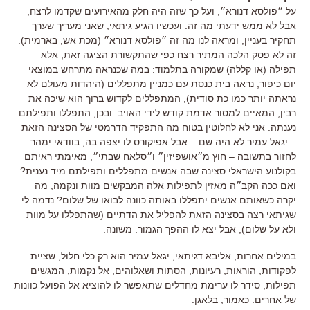
על ״פולסא דנורא״, ועל כך שזה היה חלק מהאירועים שקדמו לרצח,
אבל לא ממש ידעתי מה זה. ועכשיו הגיע גיתאי, שאני מעריך שערך
תחקיר בעניין, ומראה לנו מה זה ״פולסא דנורא״ (מכת אש, בארמית).
זה לא פסק הלכה המתיר רצח כפי שהתקשורת הציגה זאת, אלא
תפילה (או קללה) שמקורה בתלמוד: במה שכנראה מתרחש במוצאי
יום כיפור, נראה בית כנסת עם כמניין מתפללים (היהדות מעולם לא
נראתה יותר כמו כת סודית), המתפללים לקדוש ברוך הוא שיכה את
רבין, המאיים למסור אדמת קודש לידי האויב. ובכן, התפללו ותפילתם
נענתה. אני לא לחלוטין בטוח מה התפקיד הדרמטי של הסצינה הזאת
– יגאל עמיר לא היה שם – אבל אפיקורס לו יצפה בה, בוודאי ימהר
לחזור בתשובה – חוץ מ״אושפיזין״ ו״סלאח שבתי״, מאימתי ראיתם
בקולנוע הישראלי סצינה שבה אנשים מתפללים ותפילתם מיד נענית?
ואם ככה הקב״ה מאזין לתפילות אלה המבקשים מוות ונקמה, מה
יקרה כשאותם אנשים יתפללו באותה כוונה לבואו של שלום? נדמה לי
שגיתאי רצה בסצינה הזאת להפליל את הדתיים (שהתפללו על מוות
ולא על שלום), אבל יצא לו ההפך הגמור. משונה.
במילים אחרות, אליבא דגיתאי, יגאל עמיר הוא רק כלי חלול, שציית
לפקודות, הוראות, רעיונות, הסתות ושאלוהים, אל נקמות, המגשים
תפילות, סידר לו ערימת מחדלים שתאפשר לו להוציא אל הפועל כוונות
של אחרים. כאמור, בלאגן.