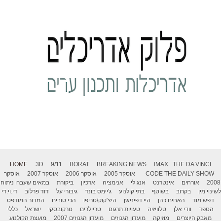
HOME
3D
9/11
BORAT
BREAKING NEWS
IMAX
THE DA VINCI
THE DAILY SHOW
CODE
אוסקר 2005
אוסקר 2006
אוסקר 2007
אוסקר
2008
אורחים
אינטרנט
אנג לי
אנימציה
ארכיון
ביקורת
במאים שעברו ניתוח
לשינוי מין
בקרוב
בשוטף
בתי קולנוע
ג'יימס בונד
גיבורי על
דוד פרלוב
די.וי.די
דפש מוד
האחים כהן
היי דפינישן
היצ'קוק/טריפו
הכי טובים
המדור המודפס
הספד
וודי אלן
טלוויזיה
טעויות תרגום
טריילרים
טרקובסקי
ישראל
כללי
מאבק היוצרים
מוזיקה
מועדון הגנוזים
מועדון הגנוזים 2007
מועצת הקולנוע