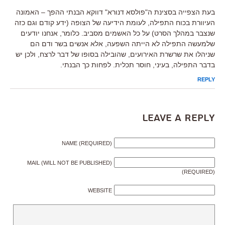
בעת הצפייה בסצינת ה"פולסא דנורא" דווקא הבנתי ההפך – האמונה
העיוורת בכוח התפילה, לעומת הידיעה של הצופה (ידע קודם וגם כזה
שנצבר במהלך הסרט) על כל האשמים מסביב. כלומר, אנחנו יודעים
שלמעשה התפילה לא הייתה השפעה, אלא אנשים בשר ודם הם
שניהלו את שרשרת האירועים, שהובילה בסופו של דבר לרצח, ולכן יש
בדבר התפילה, בעיני, חוסר תכלית. לפחות כך הבנתי.
REPLY
Leave a Reply
NAME (REQUIRED)
MAIL (WILL NOT BE PUBLISHED)
(REQUIRED)
WEBSITE