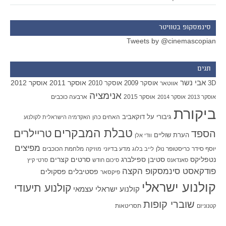
סינמסקופ בטוויטר
Tweets by @cinemascopian
תגים
אבי נשר
אוסקר 2011
אוסקר 2012
אוסקר 2009
אוסקר 2010
3D
אווטאר
אנימציה
אוסקר 2015
ארבעה כוכבים
אוסקר 2013
אוסקר 2014
ביקורת
גיבורי על
דוקאביב
האחים כהן
האקדמיה הישראלית לקולנוע
טבלת המבקרים
טריילרים
הספד
הערת שוליים
וודי אלן
מפיצים
יוסף סידר
כריסטופר נולן
מדע בדיוני
מלחמת הכוכבים
לייב בלוג
מוזיקה
סטיבן ספילברג
סרטים קצרים
נטפליקס
סאנדאנס
סיכום חודש
סרטי קיץ
פודקאסט סינמסקופ הקצה
פסטיבלים
פסקולים
פיקסאר
קולנוע ישראלי
קולנוע תיעודי
קולנוע ישראלי עצמאי
שוברי קופות
תסריטאות
קטנוניזם