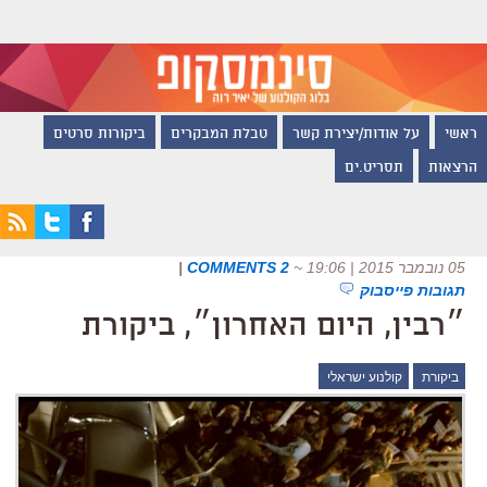
ראשי
על אודות/יצירת קשר
טבלת המבקרים
ביקורות סרטים
הרצאות
תסריט.ים
05 נובמבר 2015 | 19:06
~
2 COMMENTS
|
תגובות פייסבוק
״רבין, היום האחרון״, ביקורת
ביקורת
קולנוע ישראלי