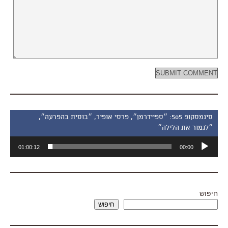
סינמסקופ 505: ״ספיידרמן״, פרסי אופיר, ״בוסית בהפרעה״,
״לגמור את הלילה״
נגן
01:00:12
00:00
אודיו
חיפוש
חיפוש