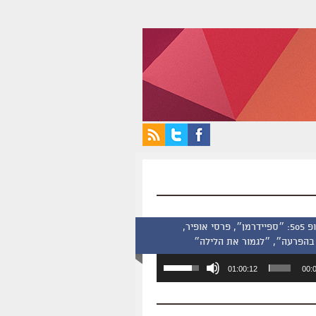
סינמסקופ 505: ״ספיידרמן״, פרסי אופיר,
בהפרעה״, ״לגמור את הלילה״
השתמש
01:00:12
00:
במקש
למעלה/למטה
כדי