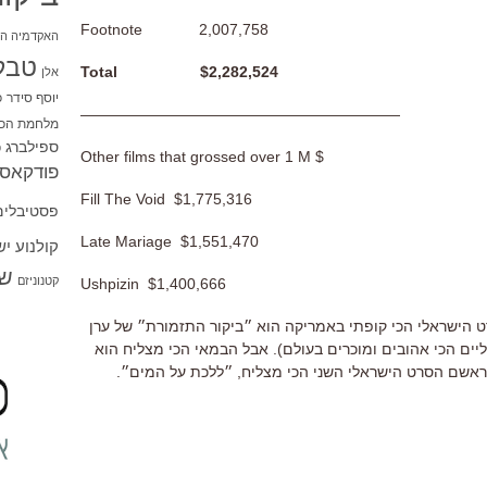
Footnote 2,007,758
האקדמיה הי
טבל
Total $2,282,524
אלן
יוסף סידר
כ
—————————————————————
מלחמת הכו
ספילברג
ס
Other films that grossed over 1 M $
פודקאסט
Fill The Void $1,775,316
פסטיבלים
Late Mariage $1,551,470
קולנוע י
שו
קטנוניזם
Ushpizin $1,400,666
רט הישראלי הכי קופתי באמריקה הוא ״ביקור התזמורת״ של ערן
ליים הכי אהובים ומוכרים בעולם). אבל הבמאי הכי מצליח הוא
ראשם הסרט הישראלי השני הכי מצליח, ״ללכת על המים״.