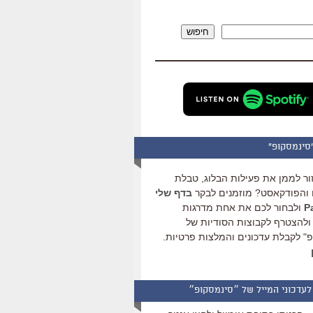
להגביר
או
חיפוש
להנמיך
עוצמת
שמע.
סינמסקופ"
ור לממן את פעילות הבלוג, טבלת
והפודקאסט? מוזמנים לבקר
בדף שלי
ולבחור לכם את אחת מדרגות
ולהצטרף לקבוצות הסודיות של
" לקבלת עדכונים והמלצות פרטיות.
לעדכוני המייל של ״סינמסקופ״