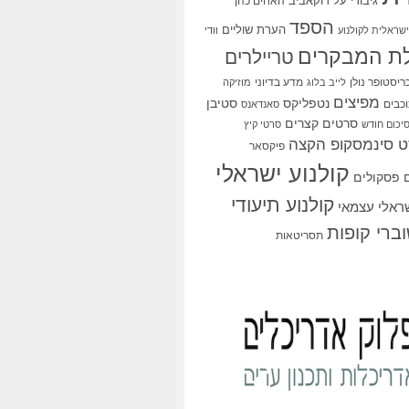
גיבורי על
דוקאביב
האחים כהן
הספד
הערת שוליים
שראלית לקולנוע
וודי
ת המבקרים
טריילרים
ריסטופר נולן
מדע בדיוני
לייב בלוג
מוזיקה
מפיצים
סטיבן
נטפליקס
כבים
סאנדאנס
סרטים קצרים
יכום חודש
סרטי קיץ
 סינמסקופ הקצה
פיקסאר
קולנוע ישראלי
פסקולים
קולנוע תיעודי
שראלי עצמאי
ברי קופות
תסריטאות