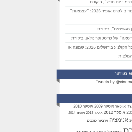
רמן: יום חדש״, ביקורת
המועמדים לפרס אופיר 2026: ״עצמאות״
 מגשימים״, ביקורת
סאה״ של כריסטופר נולאן, ביקורת
פסטיבל הקולנוע בירושלים 2026: שמונה או
מלצות
פ בטוויטר
Tweets by @cinem
שר
אוסקר 2009
אוסקר 2010
אווטאר
אוסקר 2012
אוסקר 2013
אוסקר 2014
אנימציה
ארבעה כוכבים
רת