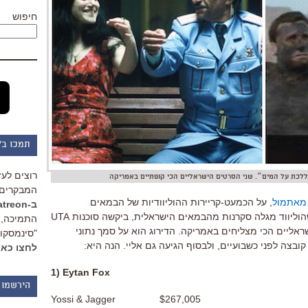
חיפוש
תמכו ב"
רוצים לעז
לכת על המים״. שני הסרטים הישראליים הכי קופתיים באמריקה
המבקרים 
מאתמול
, על הכמעט-קריירות ההוליוודיות של הבמאים
ב-Patreon
הישראליים בהוליווד. אולי כעדות לכך שהוליווד מגלה סקרנות מהבמאים הישראלית, ביקשה סוכנות UTA
התמיכה, 
ליים הכי מצליחים באמריקה. הדירוג הוא על סמך נתוני
"סינמסקופ
בצה לפני כשבועיים, ולבסוף הגיעה גם אליי. הנה היא:
לחצו כאן
1) Eytan Fox
הירשמו 
Yossi & Jagger $267,005