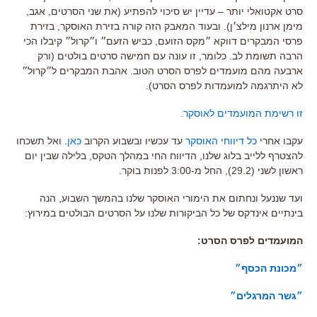
סרט אקטואלי יותר – עדיין יש סיכוי להפתיע (את שני הסרטים, אגב,
מימן ארנון מילצ׳ן). ובעוד המאבק הזה קורה בזירת האוסקר, בזירת
פרסי המבקרים דווקא ״מקס הזועם, כביש הזעם״ ו״קרול״ קיבלו הכי
הרבה תשומת לב. כלומר, זו עונה עם חמישה סרטים בולטים (ורק
ארבעה מהם מועמדים לפרס הסרט הטוב. אהבת המבקרים ל״קרול״
לא היתרגמה למועמדות לפרס הסרט).
זו רשימת המועמדים לאוסקר.
עקבו אחרי
כל דיווחי האוסקר
עד עכשיו ובשבוע הקרוב
כאן
. ואל תשכחו
להצטרף ללייב בלוג שלנו, הדיווח החי במהלך הטקס, בלילה שבין יום
ראשון לשני (29.2), החל מ-3:00 לפנות בוקר.
ועד שננעל ונחתום את הימורי האוסקר שלנו בהמשך השבוע, הנה
בינתיים אינדקס של כל הביקורות שלנו על הסרטים הבולטים במירוץ:
המועמדים לפרס הסרט:
״מכונת הכסף״
״גשר המרגלים״