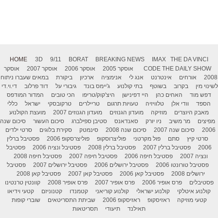
HOME
3D
9/11
BORAT
BREAKING NEWS
IMAX
THE DA VINCI
THE DAILY SHOW
CODE
אוסקר 2005
אוסקר 2006
אוסקר 2007
אוסקר
2008
אורחים
אינטרנט
אנג לי
אנימציה
ארכיון
ביקורת
במאים שעברו ניתוח
לשינוי מין
בקרוב
בשוטף
בתי קולנוע
ג'יימס בונד
גיבורי על
דוד פרלוב
די.וי.די
דפש מוד
האחים כהן
היי דפינישן
היצ'קוק/טריפו
הכי טובים
המדור המודפס
הספד
וודי אלן
טלוויזיה
טעויות תרגום
טריילרים
טרקובסקי
ישראל
כללי
מאבק היוצרים
מוזיקה
מועדון הגנוזים
מועדון הגנוזים 2007
מועצת הקולנוע
מפיצים
מר משיב
ניו יורק
סאנדאנס
סטיבן ספילברג
סיכום העשור
סיכום שנה
2006
סיכום שנה 2007
סיכום שנה 2008
סינמטק
סקירת בלוגים
סרטי ילדים
סרטי קיץ
סתם
פול מקרטני
פוליצרוסקופ
פוליצרסקופ 2006
פסטיבל ברלין
2006
פסטיבל ברלין 2007
פסטיבל ברלין 2008
פסטיבל ונציה 2006
פסטיבל
ונציה 2007
פסטיבל חיפה 2006
פסטיבל חיפה 2007
פסטיבל חיפה 2008
פסטיבל טורונטו 2006
פסטיבל ירושלים 2006
פסטיבל ירושלים 2007
פסטיבל
ירושלים 2008
פסטיבל קאן 2006
פסטיבל קאן 2007
פסטיבל קאן 2008
פסטיבלים
פרס אופיר 2006
פרס אופיר 2007
פרס אופיר 2008
קוונטין טרנטינו
קולנוע איטלקי
קולנוע ישראלי
קולנוע קוריאני
קטמנדו
קטנוניזם
קטעי וידיאו
קטעי מוזיקה
ראזיסקופ
ראזיסקופ 2006
שביתת התסריטאים
שוברי קופות
תאילנד
תיעודי
תסריטאות