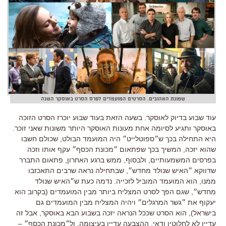
שמונת האהובים. הסרטים המועמדים לפרס הסרט באוסקר השנה
עוד שבוע בדיוק לאוסקר. בשעה הזאת בעוד שבוע יוכרז הסרט הזוכה
באוסקר ותגיע לסיומה אחת מעונות האוסקר היותר משונות שאני זוכר.
היא התחילה בכך ש״ספוטלייט״ היה המועמד הבולט, שכולם חשבו
שהוא יזכה, המשיך בכך שפתאום ״מכונת הכסף״ עקף אותו וזכה
בפרסים המשמעותיים, ולבסוף, ממש ברגע האחרון, פתאום התברר
שדווקא ״האיש שנולד מחדש״, שבתחילה נראה שרבים התאכזבו
ממנו, הוא המועמד המוביל לזכייה. נדמה כעת ש״האיש שנולד
מחדש״, שגם הפך לסרט המצליח ביותר מבין המועמדים (בקרוב הוא
יעקוף את ״גשר המרגלים״ ויהיה המצליח מבין המועמדים גם
בישראל), הוא הסרט שככל הנראה יזכה בשבוע הבא באוסקר, אבל זה
עדיין לא לחלוטין ודאי. ההצבעה עדיין בעיצומה, ול״מכונת הכסף״ –