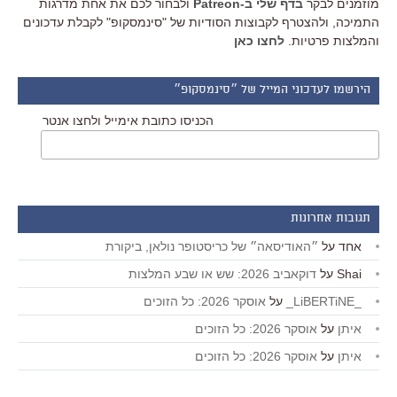
מוזמנים לבקר
בדף שלי ב-Patreon
ולבחור לכם את אחת מדרגות
התמיכה, ולהצטרף לקבוצות הסודיות של "סינמסקופ" לקבלת עדכונים
והמלצות פרטיות.
לחצו כאן
הירשמו לעדכוני המייל של ״סינמסקופ״
הכניסו כתובת אימייל ולחצו אנטר
תגובות אחרונות
אחד
על
״האודיסאה״ של כריסטופר נולאן, ביקורת
Shai
על
דוקאביב 2026: שש או שבע המלצות
_LiBERTiNE_
על
אוסקר 2026: כל הזוכים
איתן
על
אוסקר 2026: כל הזוכים
איתן
על
אוסקר 2026: כל הזוכים