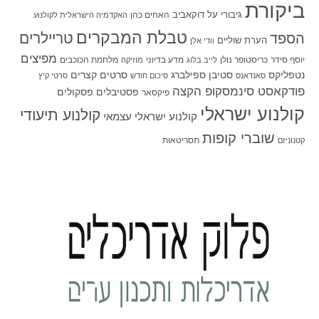
ביקורת
גיבורי על
דוקאביב
האחים כהן
האקדמיה הישראלית לקולנוע
טבלת המבקרים
טריילרים
הספד
הערת שוליים
וודי אלן
מפיצים
יוסף סידר
כריסטופר נולן
מדע בדיוני
מלחמת הכוכבים
לייב בלוג
מוזיקה
סטיבן ספילברג
סרטים קצרים
נטפליקס
סאנדאנס
סיכום חודש
סרטי קיץ
פודקאסט סינמסקופ הקצה
פסטיבלים
פסקולים
פיקסאר
קולנוע ישראלי
קולנוע תיעודי
קולנוע ישראלי עצמאי
שוברי קופות
תסריטאות
קטנוניזם