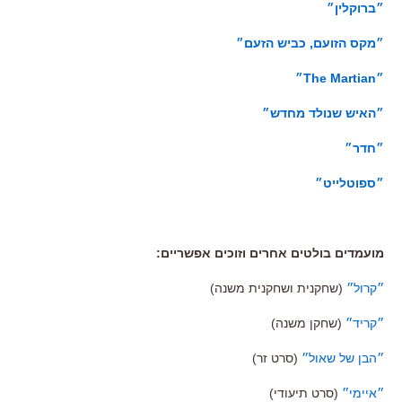
״ברוקלין״
״מקס הזועם, כביש הזעם״
״The Martian״
״האיש שנולד מחדש״
״חדר״
״ספוטלייט״
מועמדים בולטים אחרים וזוכים אפשריים:
״קרול״
(שחקנית ושחקנית משנה)
״קריד״
(שחקן משנה)
״הבן של שאול״
(סרט זר)
״איימי״
(סרט תיעודי)