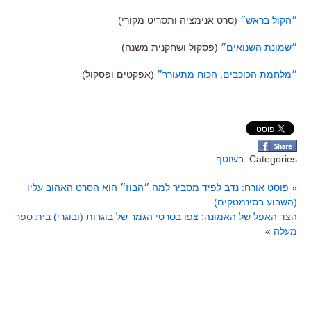
״הקול בראש״
(סרט אנימציה ותסריט מקורי)
״שמונת השנואים״
(פסקול ושחקנית משנה)
״מלחמת הכוכבים, הכוח מתעורר״
(אפקטים ופסקול)
Categories:
בשוטף
«
פוסט אורח: נדב לפיד מסביר למה ״הבוז״ הוא הסרט האהוב עליו
(השבוע בסינמטקים)
הצד האפל של האמונה: צפו בסרטי הגמר של בוגרות (ובוגרי) בית ספר
מעלה
»