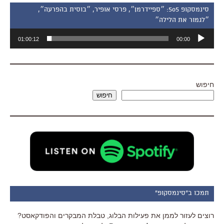
סינמסקופ 505: ״ספיידרמן״, פרסי אופיר, ״בוסית בהפרעה״,
״לגמור את הלילה״
נגן
01:00:12
00:00
אודיו
חיפוש
חיפוש
תמכו ב"סינמסקופ"
רוצים לעזור לממן את פעילות הבלוג, טבלת המבקרים והפודקאסט?