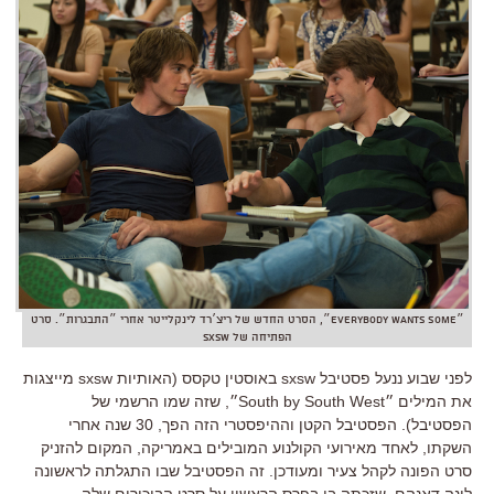
״Everybody Wants Some״, הסרט החדש של ריצ׳רד לינקלייטר אחרי ״התבגרות״. סרט
הפתיחה של sxsw
לפני שבוע ננעל פסטיבל sxsw באוסטין טקסס (האותיות sxsw מייצגות
את המילים ״South by South West״, שזה שמו הרשמי של
הפסטיבל). הפסטיבל הקטן וההיפסטרי הזה הפך, 30 שנה אחרי
השקתו, לאחד מאירועי הקולנוע המובילים באמריקה, המקום להזניק
סרט הפונה לקהל צעיר ומעודכן. זה הפסטיבל שבו התגלתה לראשונה
לינה דאנהם, שזכתה בו בפרס הראשון על סרט הביכורים שלה,