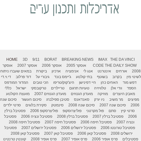
HOME
3D
9/11
BORAT
BREAKING NEWS
IMAX
THE DA VINCI
THE DAILY SHOW
CODE
אוסקר 2005
אוסקר 2006
אוסקר 2007
אוסקר
2008
אורחים
אינטרנט
אנג לי
אנימציה
ארכיון
ביקורת
במאים שעברו ניתוח
לשינוי מין
בקרוב
בשוטף
בתי קולנוע
ג'יימס בונד
גיבורי על
דוד פרלוב
די.וי.די
דפש מוד
האחים כהן
היי דפינישן
היצ'קוק/טריפו
הכי טובים
המדור המודפס
הספד
וודי אלן
טלוויזיה
טעויות תרגום
טריילרים
טרקובסקי
ישראל
כללי
מאבק היוצרים
מוזיקה
מועדון הגנוזים
מועדון הגנוזים 2007
מועצת הקולנוע
מפיצים
מר משיב
ניו יורק
סאנדאנס
סטיבן ספילברג
סיכום העשור
סיכום שנה
2006
סיכום שנה 2007
סיכום שנה 2008
סינמטק
סקירת בלוגים
סרטי ילדים
סרטי קיץ
סתם
פול מקרטני
פוליצרוסקופ
פוליצרסקופ 2006
פסטיבל ברלין
2006
פסטיבל ברלין 2007
פסטיבל ברלין 2008
פסטיבל ונציה 2006
פסטיבל
ונציה 2007
פסטיבל חיפה 2006
פסטיבל חיפה 2007
פסטיבל חיפה 2008
פסטיבל טורונטו 2006
פסטיבל ירושלים 2006
פסטיבל ירושלים 2007
פסטיבל
ירושלים 2008
פסטיבל קאן 2006
פסטיבל קאן 2007
פסטיבל קאן 2008
פסטיבלים
פרס אופיר 2006
פרס אופיר 2007
פרס אופיר 2008
קוונטין טרנטינו