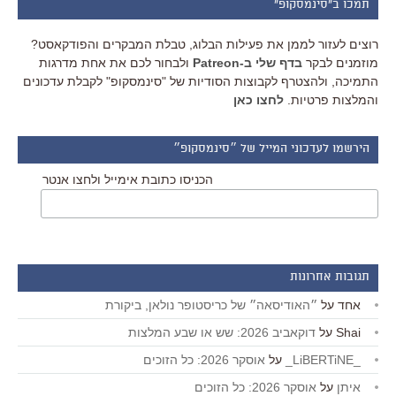
תמכו ב"סינמסקופ"
רוצים לעזור לממן את פעילות הבלוג, טבלת המבקרים והפודקאסט?
מוזמנים לבקר
בדף שלי ב-Patreon
ולבחור לכם את אחת מדרגות
התמיכה, ולהצטרף לקבוצות הסודיות של "סינמסקופ" לקבלת עדכונים
והמלצות פרטיות.
לחצו כאן
הירשמו לעדכוני המייל של ״סינמסקופ״
הכניסו כתובת אימייל ולחצו אנטר
תגובות אחרונות
אחד
על
״האודיסאה״ של כריסטופר נולאן, ביקורת
Shai
על
דוקאביב 2026: שש או שבע המלצות
_LiBERTiNE_
על
אוסקר 2026: כל הזוכים
איתן
על
אוסקר 2026: כל הזוכים