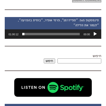
סינמסקופ 505: ״ספיידרמן״, פרסי אופיר, ״בוסית בהפרעה״,
״לגמור את הלילה״
נגן
01:00:12
00:00
אודיו
חיפוש
חיפוש