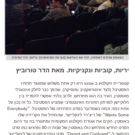
כשאתם מגיעים לאוסטין, זכרו את האלאמו (וגם את הפרמאונט). צילום: הדר טורוביץ
יריות, קוביות ונקניקיות. מאת הדר טורוביץ
קטגוריית הקולנוע ב-sxsw היא רק אחת משלוש שמאגד תחתיו
הפסטיבל (לצד אינטראקטיב ומוסיקה), שהפך כבר לחלק אינטגרלי
מאוסטין, העיר בה הוא מתרחש, ולרוב בלתי אפשרי להפריד בין
הלוקיישן למרתון החוויות האינטנסיבי שמציע הפסטיבל. כל זה נכון על
אחת כמה וכמה כשמדובר בסרט הפתיחה של הפסטיבל: ״Everybody
Wants Some״ של ריצ׳רד לינקלייטר, שהתחיל את הקריירה שלו
באוסטין, הקים את אגודת הקולנוע המקומית ומתגורר בה עד היום.
הסרט החדש מתרחש כולו באוסטין של שנות ה-80 ומרגיש כמו סרט
ההמשך ל-״Dazed and Confused", סרט התיכוניסטים של לינקלייטר