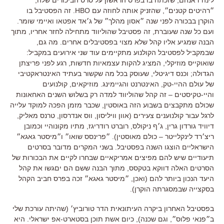
״רהיטים קטנים״, שהזניק אותה לחוזה עם HBO. זה הפסטיבל בו
הוקרן בבכורה לפני שנה ״אסון מהלך״ של ג׳אד אפטאו ואיימי שומר.
ועם כל שנה שעוברת, זה פסטיבל שהוליווד מתחילה לחזר אחריו, מתוך
הבנה שמגיע אליו קהל שלא מצוי בפסטיבלים אחרים. מה גם,
שבמקביל לפסטיבל הקולנוע מתקיימים עוד שני אירועים במקביל:
שואוקייס מוזיקלי, המציג להקות עצמאיות חדשות, רגע לפני פריצתן
הגדולה; וכנס דיגיטלי, שעוסק בכל מה שקשור בעתיד האינטראקטיבי
של עולם ההיי-טק, האינטרנט והגיימינג. מוזיקאים, קולנועים
והיי-טקיסטים – זה קהל שהוליווד למדה רק בשלוש השנים האחאונות
שכולם מתקבצים בשבוע הזה באוסטין, שכבר מזמן הפכה למוקד עלייה
לרגל עבור קולנוענים צעירים (אוון וויליסון, ווס אנדרסון, טרנס מאליק,
דיוויד גורדון גרין, ג׳ף ניקולס, רוברט רודריגז, מתיו מקונוהיי וכמובן
ריצ׳רד לינקלייטר – כולם מאוסטין). ״פרינסס שואו״ ו״מיסטר גאגא״
הישראליים הוצגו השנה בפסטיבל. בשני המקרים מדובר בסרטים
תיעודיים שיש להם מפיצים אמריקאיים שבחרו לקיים את הבכורות של
הסרטים האלה דווקא בטקסס, מתוך הבנה ששם הם יםגשו את קהל
היעד הנכון ביותר להם (ואכן, ״מיסטר גאגא״ זכה בפרס חביב הקהל
בסקצייה שבמסגרתה הוקרן).
בפסטיבל האחרון ביקרה העיתונאית הדר טורוביץ׳ (שהיתה עורכת שלי
ב״פנאי פלוס״, וגם שכנה), כיום אשת תוכן בסטארט-אפ ישראלי. היא