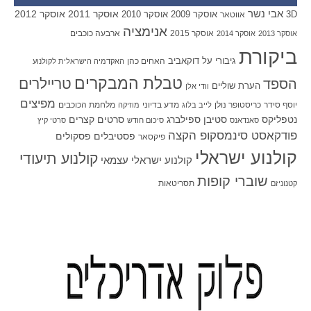
אבי נשר
אוסקר 2011
אוסקר 2012
אוסקר 2009
אוסקר 2010
3D
אווטאר
אנימציה
אוסקר 2015
ארבעה כוכבים
אוסקר 2013
אוסקר 2014
ביקורת
גיבורי על
דוקאביב
האחים כהן
האקדמיה הישראלית לקולנוע
טבלת המבקרים
טריילרים
הספד
הערת שוליים
וודי אלן
מפיצים
יוסף סידר
כריסטופר נולן
מדע בדיוני
מלחמת הכוכבים
לייב בלוג
מוזיקה
סטיבן ספילברג
סרטים קצרים
נטפליקס
סאנדאנס
סיכום חודש
סרטי קיץ
פודקאסט סינמסקופ הקצה
פסטיבלים
פסקולים
פיקסאר
קולנוע ישראלי
קולנוע תיעודי
קולנוע ישראלי עצמאי
שוברי קופות
תסריטאות
קטנוניזם