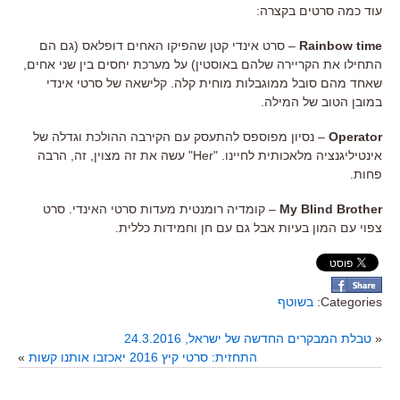
עוד כמה סרטים בקצרה:
Rainbow time
– סרט אינדי קטן שהפיקו האחים דופלאס (גם הם
התחילו את הקריירה שלהם באוסטין) על מערכת יחסים בין שני אחים,
שאחד מהם סובל ממוגבלות מוחית קלה. קלישאה של סרטי אינדי
במובן הטוב של המילה.
Operator
– נסיון מפוספס להתעסק עם הקירבה ההולכת וגדלה של
אינטיליגנציה מלאכותית לחיינו. "Her" עשה את זה מצוין, זה, הרבה
פחות.
My Blind Brother
– קומדיה רומנטית מעדות סרטי האינדי. סרט
צפוי עם המון בעיות אבל גם עם חן וחמידות כללית.
Categories:
בשוטף
«
טבלת המבקרים החדשה של ישראל, 24.3.2016
התחזית: סרטי קיץ 2016 יאכזבו אותנו קשות
»