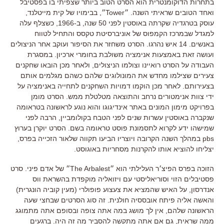
בתחרות הדוקומנטרית הוא הסרט הטוב ביותר שצפיתי בו בפסטיבל
ואחד הטובים שראיתי השנה. ״Tower״, בבימויו של קית מייטלנד,
עוסק בטרגדיה שקרתה באוסטין לפני 50 שנה, ב-1966, כשצלף עלה
למגדל שבמרכז הקמפוס של אוניברסיטת טקסס והתחיל לטווח
באנשים. 14 איש נהרגו. הסרט משחזר את הסיפור ועוקב אחר הניצולים
ועושה זאת באמצעות אנימציה משולבת בחומרי ארכיון. במסגרת
העבודה על הסרט רואיינו וצולמו הניצולים, ולאחר מכן הובאו שחקנים
צעירים שצילמו מחדש את המונולוגים שלהם כשהם מגלמים אותם
בצעירותם. לאחר מכן הוקמו דמויות השחקנים לתחייה באנימציה על
ידי צוות אנימטורים נרחב והתוצאה מטלטלת ממש. הסרט מומן
בפרויקט מימון המונים באתר אינדיגוגו והוא נוגע לראשונה בטראומה
שנקברה באוסטין עשרות שנים לפני הטבח בקולומביין, הרבה לפני
שמישהו ידע לקרוא לתסמונת פוסט טראומה בשם. הסרט יוקרן בערוץ
pbs במהלך השנה הקרובה ויוצריו הביעו תקווה שלאור הזכייה בפרס,
יצליחו להוציא אותו להקרנות מסחריות באוגוסט.
הזוכה בפרס הפיצ׳ר העלילתי הוא ״The Arbalest״ של אדם פיני. סרט
פסטיבלים הזוי וסוריאליסטי עם ויזואליה מוקפדת בהשראת ווס
אנדרסון, על האיש שהמציא את צעצוע פופולרי (מעין קוביה הונגרית)
והאשה אליה פיתח אובססיה חולנית. זה סוג הסרטים שבחצי שעה
הראשונה שלהם, אין לך מושג במה אתה צופה ובסופם אתה מתמוגג
ממה שראית, גם אם אתה מתקשה להסביר מה זה היה. ברגעים