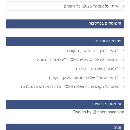
איתן
על
אוסקר 2026: כל הזוכים
סינמסקופ בפייסבוק
פוסטים אחרונים
״ספיידרמן: יום חדש״, ביקורת
המועמדים לפרס אופיר 2026: ״עצמאות״ מוביל
״תיכון מגשימים״, ביקורת
״האודיסאה״ של כריסטופר נולאן, ביקורת
פסטיבל הקולנוע בירושלים 2026: שמונה או תשע המלצות
סינמסקופ בטוויטר
Tweets by @cinemascopian
תגים