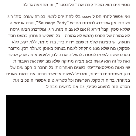
מסויימים הוא מזכיר קצת את ״הלובסטר״, וזו מחמאה גדולה.
ואי אפשר להתייחס ל-sxsw בלי להתייחס למעין בכורה שערכו סת׳ רוגן
ושותפו אןן גולדברג לסרטם החדש ״Sausage Party״, סרט אנימציה
שללא ספק יקבל דירוג R אם לא גבוה מזה. רוגן וגולדברג הציגו גרסה
לא גמורה של הסרט (ממש לא גמורה – כל השליש האחרון כמעט חסר
תנועה, יש סצינות שלמות שמצויירות ביד, בדו מימד, ללא רקע, ללא
פסקול) מה שלא מנע מהקהל לגעות בצחוק באופן משולח רסן. מדובר
בסרט ששם לעצמו למטרה להעליב את כולם, ולזעזע איפה שרק אפשר
ואת כל זה הוא עושה באנימציה מתוקה שלא מביישת את העבודות
שיוצאות מפיקסאר/דיסני בשנים האחרונות. כל החברים הקבועים של
רוגן משתתפים בדיבוב, ומגדיל לעשות אדוארד נורטון עם דמות גאונית
במיוחד. בדיחות סקס, הפרשות וכל סטריאוטיפ אפשרי הופכים את
הסרט הזה לתענוג פסיכי, גם אם לרגעים מבחיל.