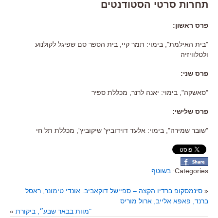
תחרות סרטי הסטודנטים
פרס
ראשון:
"בית האילמת", בימוי: תמר קיי, בית הספר סם שפיגל לקולנוע
ולטלוויזיה
פרס
שני:
"סאשקה", בימוי: יאנה לרנר, מכללת ספיר
פרס
שלישי:
"שובר שמירה", בימוי: אלעד דוידוביץ' שיקוביץ', מכללת תל חי
Categories:
בשוטף
«
סינמסקופ ברדיו הקצה – ספיישל דוקאביב: אונדי טימונר, ראסל
ברנד, פאפא אלייב, ארול מוריס
"מוות בבאר שבע״, ביקורת
»