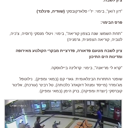
ציון לשבח:
"דון ז'ואן", בימוי: יז׳י סלאדקובסקי
(שוודיה, פינלנד)
פרס הבימוי:
"תחת השמש: שנה בצפון קוריאה", בימוי: ויטלי מנסקי (רוסיה, צ'כיה,
לטביה, קוריאה הצפונית, גרמניה)
ציון לשבח מטעם פדאורה, פדרציית מבקרי הקולנוע מאירופה
ומדינות הים התיכון
"קרא לי מריאנה", בימוי: קרולינה ביילווסקה.
שופטי התחרות הבינלאומית: גארי קם (במאי ומפיק), נילוטפל
מג'ומדר (מייסד ומנהל דוקאדג' כלכותה), טל רבינר (עורכת), אלינור
קוברסקי (יוצרת ומפיקה), ברק הימן (במאי ומפיק).