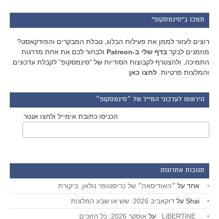
תמכו ב"סינמסקופ"
רוצים לעזור לממן את פעילות הבלוג, טבלת המבקרים והפודקאסט?
מוזמנים לבקר
בדף שלי ב-Patreon
ולבחור לכם את אחת מדרגות
התמיכה, ולהצטרף לקבוצות הסודיות של "סינמסקופ" לקבלת עדכונים
והמלצות פרטיות.
לחצו כאן
הירשמו לעדכוני המייל של ״סינמסקופ״
הכניסו כתובת אימייל ולחצו אנטר
תגובות אחרונות
אחד
על
״האודיסאה״ של כריסטופר נולאן, ביקורת
Shai
על
דוקאביב 2026: שש או שבע המלצות
_LiBERTiNE_
על
אוסקר 2026: כל הזוכים