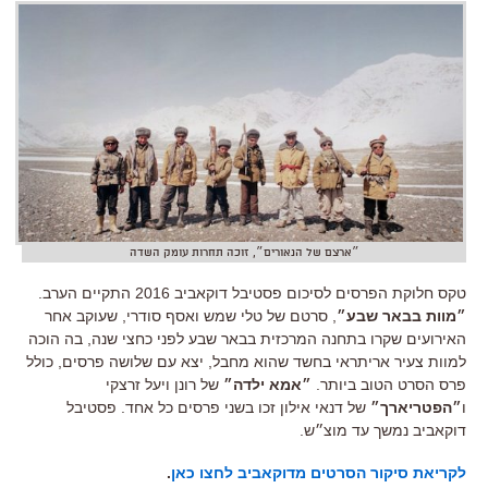
״ארצם של הנאורים״, זוכה תחרות עומק השדה
טקס חלוקת הפרסים לסיכום פסטיבל דוקאביב 2016 התקיים הערב.
״מוות בבאר שבע״
, סרטם של טלי שמש ואסף סודרי, שעוקב אחר
האירועים שקרו בתחנה המרכזית בבאר שבע לפני כחצי שנה, בה הוכה
למוות צעיר אריתראי בחשד שהוא מחבל, יצא עם שלושה פרסים, כולל
פרס הסרט הטוב ביותר.
״אמא ילדה״
של רונן ויעל זרצקי
ו
״הפטריארך״
של דנאי אילון זכו בשני פרסים כל אחד. פסטיבל
דוקאביב נמשך עד מוצ״ש.
לקריאת סיקור הסרטים מדוקאביב לחצו כאן
.