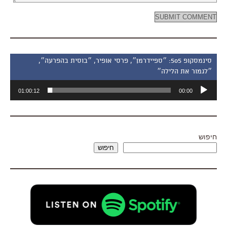
סינמסקופ 505: ״ספיידרמן״, פרסי אופיר, ״בוסית בהפרעה״,
״לגמור את הלילה״
נגן
01:00:12
00:00
אודיו
חיפוש
חיפוש