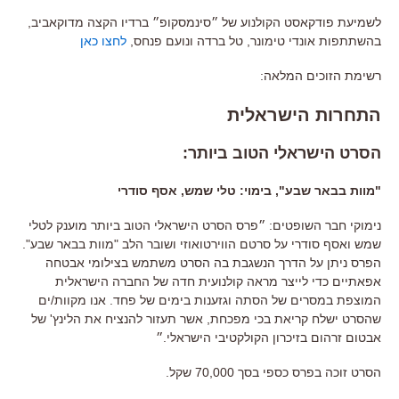
לשמיעת פודקאסט הקולנוע של ״סינמסקופ״ ברדיו הקצה מדוקאביב,
בהשתתפות אונדי טימונר, טל ברדה ונועם פנחס,
לחצו כאן
רשימת הזוכים המלאה:
התחרות הישראלית
הסרט הישראלי הטוב ביותר:
"מוות בבאר שבע", בימוי: טלי שמש, אסף סודרי
נימוקי חבר השופטים: ״פרס הסרט הישראלי הטוב ביותר מוענק לטלי
שמש ואסף סודרי על סרטם הווירטואוזי ושובר הלב "מוות בבאר שבע".
הפרס ניתן על הדרך הנשגבת בה הסרט משתמש בצילומי אבטחה
אפאתיים כדי לייצר מראה קולנועית חדה של החברה הישראלית
המוצפת במסרים של הסתה וגזענות בימים של פחד. אנו מקוות/ים
שהסרט ישלח קריאת בכי מפכחת, אשר תעזור להנציח את הלינץ' של
אבטום זרהום בזיכרון הקולקטיבי הישראלי.״
הסרט זוכה בפרס כספי בסך 70,000 שקל.