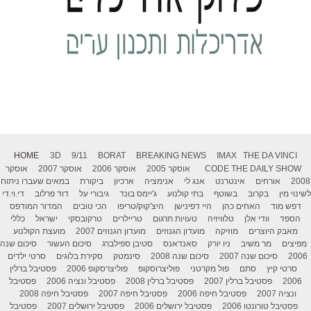
HOME
3D
9/11
BORAT
BREAKING NEWS
IMAX
THE DA VINCI
THE DAILY SHOW
CODE
אוסקר 2005
אוסקר 2006
אוסקר 2007
אוסקר
2008
אורחים
אינטרנט
אנג לי
אנימציה
ארכיון
ביקורת
במאים שעברו ניתוח
לשינוי מין
בקרוב
בשוטף
בתי קולנוע
ג'יימס בונד
גיבורי על
דוד פרלוב
די.וי.די
דפש מוד
האחים כהן
היי דפינישן
היצ'קוק/טריפו
הכי טובים
המדור המודפס
הספד
וודי אלן
טלוויזיה
טעויות תרגום
טריילרים
טרקובסקי
ישראל
כללי
מאבק היוצרים
מוזיקה
מועדון הגנוזים
מועדון הגנוזים 2007
מועצת הקולנוע
מפיצים
מר משיב
ניו יורק
סאנדאנס
סטיבן ספילברג
סיכום העשור
סיכום שנה
2006
סיכום שנה 2007
סיכום שנה 2008
סינמטק
סקירת בלוגים
סרטי ילדים
סרטי קיץ
סתם
פול מקרטני
פוליצרוסקופ
פוליצרסקופ 2006
פסטיבל ברלין
2006
פסטיבל ברלין 2007
פסטיבל ברלין 2008
פסטיבל ונציה 2006
פסטיבל
ונציה 2007
פסטיבל חיפה 2006
פסטיבל חיפה 2007
פסטיבל חיפה 2008
פסטיבל טורונטו 2006
פסטיבל ירושלים 2006
פסטיבל ירושלים 2007
פסטיבל