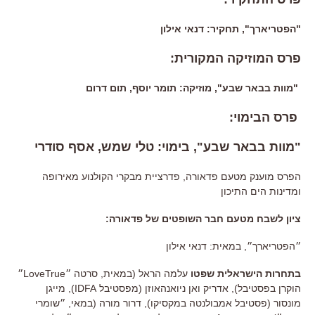
"הפטריארך", תחקיר: דנאי אילון
פרס המוזיקה המקורית:
"מוות בבאר שבע", מוזיקה: תומר יוסף, תום דרום
פרס הבימוי:
"מוות בבאר שבע", בימוי: טלי שמש, אסף סודרי
הפרס מוענק מטעם פדאורה, פדרציית מבקרי הקולנוע מאירופה
ומדינות הים התיכון
ציון לשבח מטעם חבר השופטים של פדאורה:
״הפטריארך״, במאית: דנאי אילון
בתחרות
הישראלית
שפטו
עלמה הראל (במאית, סרטה ״LoveTrue״
הוקרן בפסטיבל), אדריק ואן ניואנהאוזן (מפסטיבל IDFA), מייגן
מונסור (פסטיבל אמבולנטה במקסיקו), דרור מורה (במאי, ״שומרי