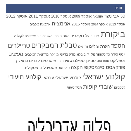
תגים
אבי נשר
אוסקר 2011
אוסקר 2012
אוסקר 2009
אוסקר 2010
3D
אווטאר
אנימציה
אוסקר 2015
ארבעה כוכבים
אוסקר 2013
אוסקר 2014
ביקורת
גיבורי על
דוקאביב
האחים כהן
האקדמיה הישראלית לקולנוע
טבלת המבקרים
טריילרים
הספד
הערת שוליים
וודי אלן
מפיצים
יוסף סידר
כריסטופר נולן
מדע בדיוני
מלחמת הכוכבים
לייב בלוג
מוזיקה
סטיבן ספילברג
סרטים קצרים
נטפליקס
סאנדאנס
סיכום חודש
סרטי קיץ
פודקאסט סינמסקופ הקצה
פסטיבלים
פסקולים
פיקסאר
קולנוע ישראלי
קולנוע תיעודי
קולנוע ישראלי עצמאי
שוברי קופות
תסריטאות
קטנוניזם