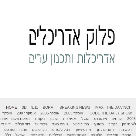
HOME
3D
9/11
BORAT
BREAKING NEWS
IMAX
THE DA VINCI
THE DAILY SHOW
CODE
אוסקר 2005
אוסקר 2006
אוסקר 2007
אוסקר
2008
אורחים
אינטרנט
אנג לי
אנימציה
ארכיון
ביקורת
במאים שעברו ניתוח
לשינוי מין
בקרוב
בשוטף
בתי קולנוע
ג'יימס בונד
גיבורי על
דוד פרלוב
די.וי.די
דפש מוד
האחים כהן
היי דפינישן
היצ'קוק/טריפו
הכי טובים
המדור המודפס
הספד
וודי אלן
טלוויזיה
טעויות תרגום
טריילרים
טרקובסקי
ישראל
כללי