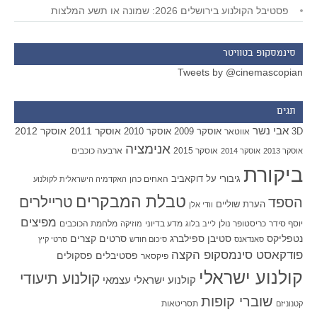
פסטיבל הקולנוע בירושלים 2026: שמונה או תשע המלצות
סינמסקופ בטוויטר
Tweets by @cinemascopian
תגים
אבי נשר
אוסקר 2011
אוסקר 2012
אוסקר 2009
אוסקר 2010
3D
אווטאר
אנימציה
אוסקר 2015
ארבעה כוכבים
אוסקר 2013
אוסקר 2014
ביקורת
גיבורי על
דוקאביב
האחים כהן
האקדמיה הישראלית לקולנוע
טבלת המבקרים
טריילרים
הספד
הערת שוליים
וודי אלן
מפיצים
יוסף סידר
כריסטופר נולן
מדע בדיוני
מלחמת הכוכבים
לייב בלוג
מוזיקה
סטיבן ספילברג
סרטים קצרים
נטפליקס
סאנדאנס
סיכום חודש
סרטי קיץ
פודקאסט סינמסקופ הקצה
פסטיבלים
פסקולים
פיקסאר
קולנוע ישראלי
קולנוע תיעודי
קולנוע ישראלי עצמאי
שוברי קופות
תסריטאות
קטנוניזם