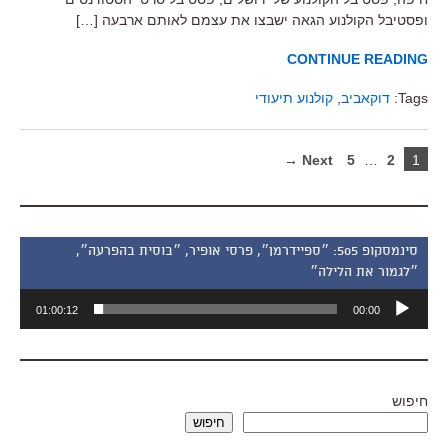
ופסטיבל הקולנוע הגאה ישבצו את עצמם לאותם ארבעה […]
CONTINUE READING
Tags:
דוקאביב
,
קולנוע תיעודי
Next →
5
…
2
1
סינמסקופ 505: ״ספיידרמן״, פרסי אופיר, ״בוסית בהפרעה״,
״לגמור את הלילה״
נגן
01:00:12
00:00
אודיו
חיפוש
חיפוש