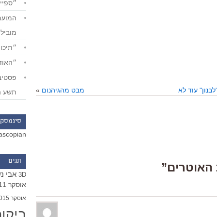
״ספייד
מוביל
״תיכון
״האודי
בנון" עוד לא
מבט מהגיהנום
»
תשע ה
סינמסקו
ascopian
תגים
אבי נ
3D
אוסקר 2011
אוסקר 2015
ביקו