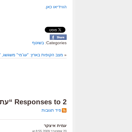
הווידיאו כאן
.
Categories:
בשוטף
«
מצב הקופות בארץ: "עג'מי" משגשג, "ל
2 Responses to “עת האוטרים”
פיד תגובות
עמית איצקר
20 אוקטובר 2009 at 8:55