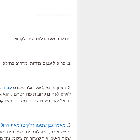
==============
פנו לכם שעה-פלוס ושבו לקרוא:
1. פרופיל עצום מידות ומרהיב בהיקפו ובכמות אינפורמציה שבו שמקדיש
2. ראיון אי-מייל של רוג'ר איברט
עם ווי
לארס לעתים קרובות פרוורטיים", הוא א
והוא? לא דרש פרשנות. משונים השחקנ
3.
מאמר (בן שבעה חלקים) מאת ארול 
מייצג אמת, ומה לומדים מצילומים מזו
שנות ה-30 ואיך שערוריית צילומ