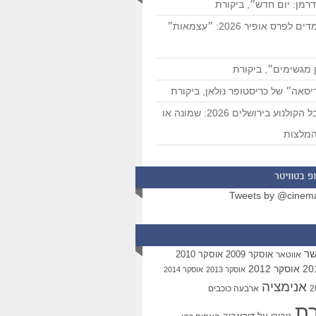
רמן: יום חדש״, ביקורת
המועמדים לפרס אופיר 2026: ״עצמאות״
 מגשימים״, ביקורת
סאה״ של כריסטופר נולאן, ביקורת
פסטיבל הקולנוע בירושלים 2026: שמונה או
מלצות
פ בטוויטר
Tweets by @cinem
שר
אוסקר 2009
אוסקר 2010
אווטאר
אוסקר 2012
אוסקר 2013
אוסקר 2014
אנימציה
ארבעה כוכבים
רת