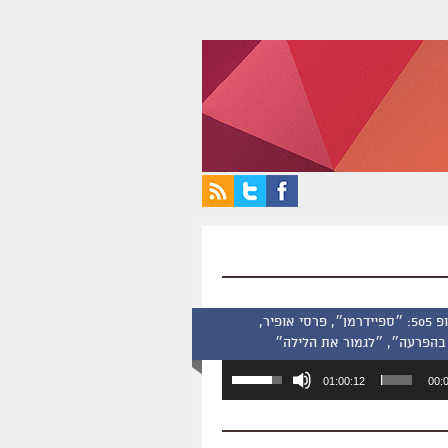
סינמסקופ 505: ״ספיידרמן״, פרסי אופיר,
בהפרעה״, ״לגמור את הלילה״
השתמש
01:00:12
00:
במקש
למעלה/למטה
כדי