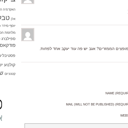
האקדמיה הי
טבל
אלן
יוסף סידר
כ
מלחמת הכו
ספילברג
ס
פודקאסט
פצים הממזרים? אגב יש פה עוד יעקב אחד לפחות.
פסטיבלים
קולנוע י
שו
קטנוניזם
NAME (REQUI
MAIL (WILL NOT BE PUBLISHED) (REQUI
WEB