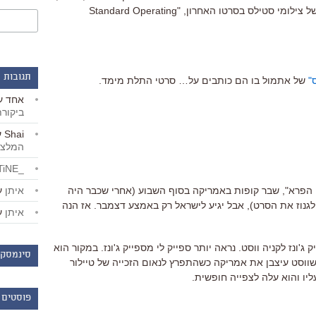
עסק בתוקף המציאותי/אמנותי/מרשיע של צילומי סטילס בסרטו האחרון, "Standard Operating
תגובות 
"
של אתמול בו הם כותבים על… סרטי התלת מימד.
אחד
ע
ביקור
Shai
ע
המלצו
_LiBERTiNE_
איתן
ע
י הפרא", שבר קופות באמריקה בסוף השבוע (אחרי שכבר היה
לגנוז את הסרט), אבל יגיע לישראל רק באמצע דצמבר. אז הנה
איתן
ע
 ג'ונז לקניה ווסט. נראה יותר ספייק לי מספייק ג'ונז. במקור הוא
סינמסקו
 שווסט עיצבן את אמריקה כשהתפרץ לנאום הזכייה של טיילור
עליו והוא עלה לצפייה חופשית.
פוסטים 