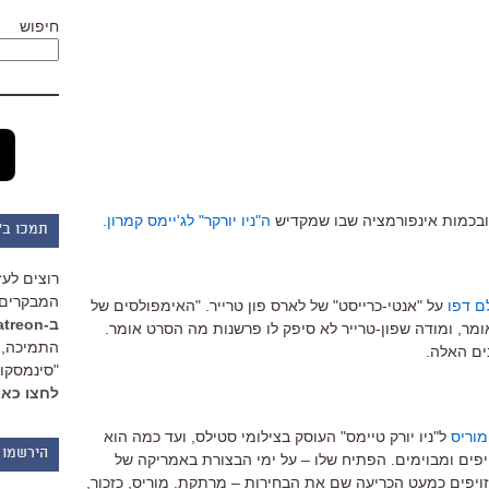
חיפוש
ה"ניו יורקר" לג'יימס קמרון
.
תמכו ב"
רוצים לעז
המבקרים 
לם דפו
על "אנטי-כרייסט" של לארס פון טרייר. "האימפולסים של
ב-Patreon
ומר, ומודה שפון-טרייר לא סיפק לו פרשנות מה הסרט אומר.
התמיכה, 
ים האלה.
"סינמסקופ
לחצו כאן
מוריס
ל"ניו יורק טיימס" העוסק בצילומי סטילס, ועד כמה הוא
הירשמו 
יפים ומבוימים. הפתיח שלו – על ימי הבצורת באמריקה של
י ניוז מזויפים כמעט הכריעה שם את הבחירות – מרתקת. מוריס, כזכור,