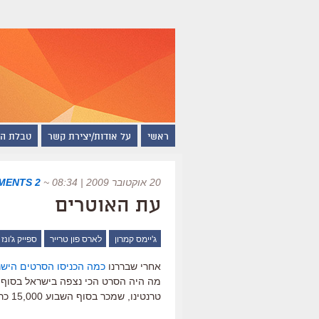
ראשי
על אודות/יצירת קשר
טבלת ה
20 אוקטובר 2009 | 08:34
~
2 COMMENTS
עת האוטרים
ג'יימס קמרון
לארס פון טרייר
ספייק ג'ונז
אחרי שבררנו
כמה הכניסו הסרטים הישר
מה היה הסרט הכי נצפה בישראל בסוף הש
טרנטינו, שמכר בסוף השבוע 15,000 כרטיסים והגיע כבר ל-200,000 כרטיסים מאז צאתו. שלאגר.