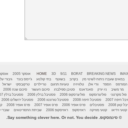
IMA
BREAKING NEWS
BORAT
9/11
3D
HOME
אוסקר 2005
אוסקר 006
במאים שעברו ניתוח לשינוי מין
בקרוב
בשוטף
בתי קולנוע
ג'יימס בונד
גיבורי על
המודפס
הספד
וודי אלן
טלוויזיה
טעויות תרגום
טריילרים
טרקובסקי
ישראל
מר משיב
ניו יורק
סאנדאנס
סטיבן ספילברג
סיכום העשור
סיכום שנה 2006
פול מקרטני
פוליצרוסקופ
פוליצרסקופ 2006
פסטיבל ברלין 2006
פסטיבל ברלין 2007
ל חיפה 2007
פסטיבל חיפה 2008
פסטיבל טורונטו 2006
פסטיבל ירושלים 2006
 קאן 2008
פסטיבלים
פרס אופיר 2006
פרס אופיר 2007
פרס אופיר 2008
קו
קטעי וידיאו
קטעי מוזיקה
ראזיסקופ
ראזיסקופ 2006
שביתת התסריטאים
שוברי ק
© סינמסקופ. Say something clever here. Or not. You decide.