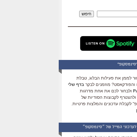
להגביר
או
חיפוש
להנמיך
עוצמת
שמע.
סינמסקופ"
ור לממן את פעילות הבלוג, טבלת
והפודקאסט? מוזמנים לבקר
בדף שלי
ולבחור לכם את אחת מדרגות
ולהצטרף לקבוצות הסודיות של
" לקבלת עדכונים והמלצות פרטיות.
לעדכוני המייל של ״סינמסקופ״