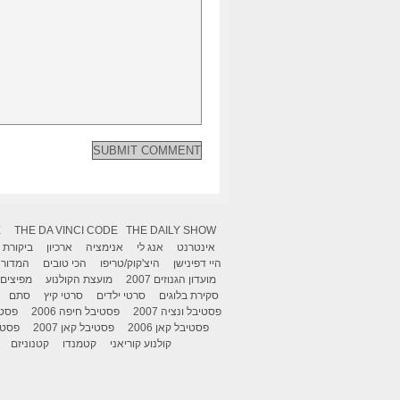
X
THE DA VINCI CODE
THE DAILY SHOW
אינטרנט
אנג לי
אנימציה
ארכיון
ביקורת
היי דפינישן
היצ'קוק/טריפו
הכי טובים
המדור 
מועדון הגנוזים 2007
מועצת הקולנוע
מפיצים
סקירת בלוגים
סרטי ילדים
סרטי קיץ
סתם
פסטיבל ונציה 2007
פסטיבל חיפה 2006
פסטיב
פסטיבל קאן 2006
פסטיבל קאן 2007
פסטיבל
קולנוע קוריאני
קטמנדו
קטנוניזם