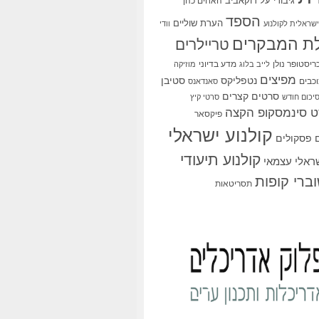
גיבורי על
דוקאביב
האחים כהן
הספד
הערת שוליים
שראלית לקולנוע
וודי
ת המבקרים
טריילרים
ריסטופר נולן
מדע בדיוני
לייב בלוג
מוזיקה
מפיצים
סטיבן
נטפליקס
כבים
סאנדאנס
סרטים קצרים
יכום חודש
סרטי קיץ
 סינמסקופ הקצה
פיקסאר
קולנוע ישראלי
פסקולים
קולנוע תיעודי
שראלי עצמאי
ברי קופות
תסריטאות