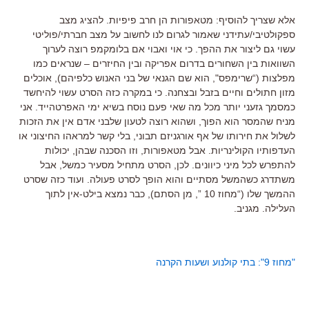
אלא שצריך להוסיף: מטאפורות הן חרב פיפיות. להציג מצב
ספקולטיבי/עתידני שאמור לגרום לנו לחשוב על מצב חברתי/פוליטי
עשוי גם ליצור את ההפך. כי אוי ואבוי אם בלומקמפ רוצה לערוך
השוואות בין השחורים בדרום אפריקה ובין החיזרים – שנראים כמו
מפלצות (“שרימפס", הוא שם הגנאי של בני האנוש כלפיהם), אוכלים
מזון חתולים וחיים בזבל ובצחנה. כי במקרה כזה הסרט עשוי להיחשד
כמסמך גזעני יותר מכל מה שאי פעם נוסח בשיא ימי האפרטהייד. אני
מניח שהמסר הוא הפוך, ושהוא רוצה לטעון שלבני אדם אין את הזכות
לשלול את חירותו של אף אורגניזם תבוני, בלי קשר למראהו החיצוני או
העדפותיו הקולינריות. אבל מטאפורות, וזו הסכנה שבהן, יכולות
להתפרש לכל מיני כיוונים. לכן, הסרט מתחיל מסעיר כמשל, אבל
משתדרג כשהמשל מסתיים והוא הופך לסרט פעולה. ועוד כזה שסרט
ההמשך שלו (“מחוז 10 ”, מן הסתם), כבר נמצא בילט-אין לתוך
העלילה. מגניב.
"מחוז 9": בתי קולנוע ושעות הקרנה