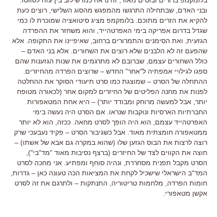
ובני האדם, שבתחילה התרגשו מהמפגש מהסוג השלישי, רוצים כעת
להקיא את הזרים מתוכם. בלומקמפ מציג סיטואציה שמוכרת לו כמי
שגדל בדרום אפריקה בימי האפרטהייד, והוא משחזר את ההפרדה
הגזעית, ואת הסימנים והתמרורים ברחוב, שאיפיינו את התקופה. אלא
שהפעם זה לא הלבנים שלא רוצים את השחורים. אלא בני האדם –
כולל השחורים עצמם, שברובם לא מתרגמים את שנות הגזענות שהם
ספגו לגילויי אמפתיה ל"אחר" החדש – שרוצים הפרדה מהחיזרים.
ההתחלה של הסרט – שמוצגת כמו סרט תיעודי הסוקר את ההחלטה
לפנות את מחנה הפליטים של החיזרים למקום אחר (לכאורה מטופח
יותר, אבל למעשה מרוחק ומבודד יותר) – היא אחת המטאפורות
החברתיות הארסיות ונוקבות שנראו. אם הסרט היה נעשה בימי
האפרטהייד עצמם, הוא היה הופך לסרט מחאה. ככזה, הוא לא יותר
ממטאפורה חומצתית מאוד. אבל כשגיבור הסרט – פקיד נעבעכי שרק
רוצה לרצות את הבוס הגזען שלו (שהוא במקרה גם אבא של אשתו) –
חוצה את הקווים לצד של החיזרים (ברצף נסיבות מאוד "מד"בי"),
הסרט מקבל תפנית מסחררת, ונהיה סוחף ומפתיע. אני מחכה לסרט
המד"ב הישראלי שישכיל לקחת את המציאות הכה טעונה כאן – גדרות,
חומות הפרדה, מלחמות טריטוריה, התנתקות – ולתרגם את זה לסרט
אקשן מטאפורי.