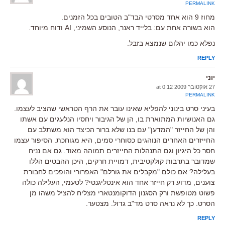
PERMALINK
מחוז 9 הוא אחד מסרטי הבד"ב הטובים בכל הזמנים.
הוא בשורה אחת עם: בלייד ראנר, הנוסע השמיני, AI ודוח מיוחד.
נפלא כמו יהלום שנמצא בזבל.
REPLY
יוני
27 אוקטובר 2009 at 0:12
PERMALINK
בעיני סרט בינוני להפליא שאינו עובר את הרף הטראשי שהציב לעצמו.
גם האנושיות המתוארת בו, הן של הגיבור ויחסיו הנלעגים עם אשתו
והן של החייזר "המדען" עם בנו שלא ברור הכיצד הוא משתלב עם
החייזרים האחרים הנוהגים כסוחרי סמים, היא מגוחכת. הסיפור עצמו
חסר כל היגיון וגם התנהלות החייזרים תמוהה מאוד. גם אם נניח
שמדובר בתרבות קולקטיבית, דמויית חרקים, היכן ההבטים הללו
בעלילה? אם כולם "מקבלים את גורלם" האפרורי והופכים לחבורת
צוענים, מדוע רק חייזר אחד הוא אינטליגנטי? לטעמי, העלילה כולה
פשוט מטופשת ורק הסגנון הדוקומנטארי מצליח להציל משהו מן
הסרט. כך לא נראה סרט מד"ב גדול. מצטער.
REPLY