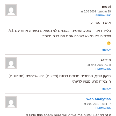
mopi
29 אוקטובר 2009 at 3:38
PERMALINK
איש חופשי יקר,
בלייד ראנר והנוסע השמיני, בעצמם לא נמצאים בשורה אחת עם .A.I,
שבתורו לא נמצא בשורה אחת עם דו"ח מיוחד
REPLY
פודינג
8 מאי 2010 at 7:48
PERMALINK
תיקון נוסף, החיזרים מכונים פרונס (שרצים) ולא שרימפס (חסילונים).
חוצמזה סרט מצוין לדעתי
REPLY
web analytics
7 דצמבר 2010 at 7:00
PERMALINK
Dude this spam here will drive me nuts! Get rid of it!