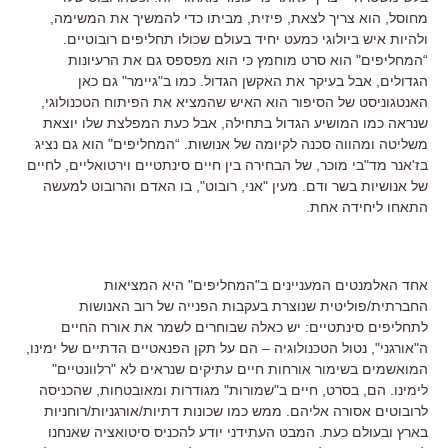
מחוסל, הוא צריך לצאת, פיזית, מביתו כדי להמשיך את המשימה,
ולהיות איש ביולוגי כמעט יחיד בעולם שכולו תחליפים רובוטיים.
“המחליפים" הוא סרט מוחמץ כי הוא מפספס גם את הרעיונות
הגדולים, אבל בעיקר את האקשן הגדול. כמו ב"גיימר" גם כאן
האנטגוניסט של הסיפור הוא האיש שהמציא את הפיתוח הטכנולוגי,
שנראה כמו המושיע הגדול בתחילה, אבל כעת המפלצת שלו יוצאת
משליטה ומהווה סכנה לקיומה של אנושות. “המחליפים" הוא גם נציג
בז'אנר מד"בי מוכר, של הבחירה בין חיים סינתטיים וירטואליים, לחיים
של אנושיות בשר ודם. מעין "אני, רובוט", בו האדם והרובוט למעשה
התאחו ליחידה אחת.
אחד האלמנטים המעניינים ב"המחליפים" היא המציאות
החברתית/פוליטית שנוצרת בעקבות הפנייה של רוב האנושות
לתחליפים סינתטיים: יש כאלה שבוחרים לשמר את אורח החיים
ה"אורגני", נטול הטכנולוגיה – הם על תקן הפנאטיים הדתיים של ימינו,
המואשמים בשימור אורחות חיים עתיקים שנראים לא "רלוונטיים"
לימינו. הם, בסרט, חיים ב"שמורות" מגודרות ומאובטחות, שהכניסה
לרובוטים אסורה אליהם. ממש כמו שכונות דתיות/אורגניות/רוחניות
בארץ ובעולם כעת. המבט העתידני יודע להכניס סיטואציה שאנחנו