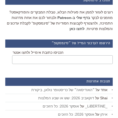
תמכו ב"סינמסקופ"
רוצים לעזור לממן את פעילות הבלוג, טבלת המבקרים והפודקאסט?
מוזמנים לבקר
בדף שלי ב-Patreon
ולבחור לכם את אחת מדרגות
התמיכה, ולהצטרף לקבוצות הסודיות של "סינמסקופ" לקבלת עדכונים
והמלצות פרטיות.
לחצו כאן
הירשמו לעדכוני המייל של ״סינמסקופ״
הכניסו כתובת אימייל ולחצו אנטר
תגובות אחרונות
אחד
על
״האודיסאה״ של כריסטופר נולאן, ביקורת
Shai
על
דוקאביב 2026: שש או שבע המלצות
_LiBERTiNE_
על
אוסקר 2026: כל הזוכים
איתן
על
אוסקר 2026: כל הזוכים