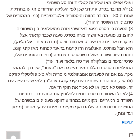
ואולי אפילו מאז שליחות קטלנית והנוסע השמיני.
2) לא מדובר בסרט עתידני שכן לפי העלילה החייזרים הגיעו בתחילת
שנות ה-80 – מדובר בהווה והיסטוריה אלטרנטיביים (כמו הממזרים של
טרנטינו או השוטר היהודי).
3) הטענה כי הסרט נפגע באיזושהי צורה מהאנלוגיה בין השחורים
לחוצנים, פוגעת באיזושהי צורה בסרט, טענה שכבר קראתי אצל
מבקרים אחרים כמו איברט וארמונד ווייט (תודה באיחור על הלינק),
היא הבל מוחלט. האנלוגיה הזו קיימת בז'אנר לפחות מאז קינג קונג,
וחוזרת שוב ושוב במעולים שבסרטי הפנטזיה (רומרו והזומבים שלו,
סרטי ערפדים מבלקולה ועד טרו בלאד ועוד ועוד).
המפלצות בסרטים הללו תמיד מייצגת את "האחר", אין דרך להמנע
מכך, גם אם זה לפעמים אמביוולנטי מוסרית ולא כ"כ פוליטקלי קורקט
(ולראיה, הזדהות השחורים עם קינג קונג בארה"ב). למי שיש בעייה עם
זה, פשוט לא מבין או לא מכיר את חוקי הז'אנר.
4) לא כל השחורים בסרט דוחים לחלוטין את החוצנים – כנופיות
השודדים הניגריים ומקומיים במחוז 9 דווקא מעוניינים בבשרם של
החוצנים ובטכנולוגיה שלהם ואף מקיימים איתם עסקי מסחר (ממזון
ועד זנות).
REPLY
דן