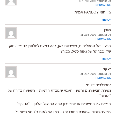
23 אוקטובר 2009 at 16:00
PERMALINK
ג'יי הוא FANBOY אמיתי.
REPLY
מורן
24 אוקטובר 2009 at 0:36
PERMALINK
הרעיון של המחליפים, שפירטת כאן, זהה כמעט לחלוטין לספר 'צחוק
של עכברוש' של נאוה סמל. מכיר?
REPLY
יעקב
24 אוקטובר 2009 at 2:17
PERMALINK
*ספוילרים קלים*
נשירת הציפורנים והשינוי הגנטי שעוברת הדמות – השפעה ברורה של
"הזבוב".
הפנים של החייזרים או יותר נכון הפה החרגולי שלהן – "הטורף".
מכשיר-רובוט שמארח בתוכו נהג – כמו המלגזות ב"נוסע השמיני".