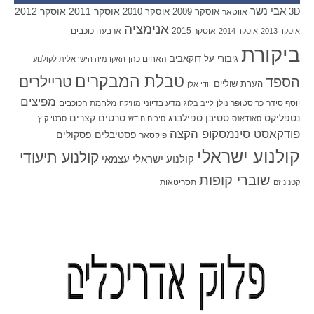
אבי נשר
אוסקר 2011
אוסקר 2012
אוסקר 2009
אוסקר 2010
3D
אווטאר
אנימציה
אוסקר 2015
ארבעה כוכבים
אוסקר 2013
אוסקר 2014
ביקורת
גיבורי על
דוקאביב
האחים כהן
האקדמיה הישראלית לקולנוע
טבלת המבקרים
טריילרים
הספד
הערת שוליים
וודי אלן
מפיצים
יוסף סידר
כריסטופר נולן
מדע בדיוני
מלחמת הכוכבים
לייב בלוג
מוזיקה
סטיבן ספילברג
סרטים קצרים
נטפליקס
סאנדאנס
סיכום חודש
סרטי קיץ
פודקאסט סינמסקופ הקצה
פסטיבלים
פסקולים
פיקסאר
קולנוע ישראלי
קולנוע תיעודי
קולנוע ישראלי עצמאי
שוברי קופות
תסריטאות
קטנוניזם