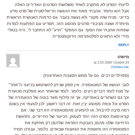
לדעתי הסרט לא מתקרב לאחד משלושת הסרטים האדירים האלה.
אבל הוא נחמד. אהבתי מאוד את ההגשה הריאליסטית של סרט מדע
בדיוני. מניח שזה מקורי ולא נעשה בעבר. גם הדמות האנושית הראשית
מיוחדת ושונה מגיבורי סרטים מהסוג הזה. תסריט עם הפתעות למרות
שפחות אהבתי את הסוף. גם המפקד "הרע" לא התחבר לי, היה בנאלי
מידי ולא התאים לפלטפורמה הדוקומנטרית.
REPLY
מישהו
24 אוקטובר 2009 at 2:53
PERMALINK
(ספוילרים רבים. גם על ממש הסצנות האחרונות)
לגבי הנושא של המטאפורה. אין ספק שניתן להשתמש בכיעור ה"אחר"
על מנת לומר דברים רעים. כלומר, לומר שהאחר הוא מפלצת מכוערת
וכך גם השחורים באפריקה, אך זה סילוף מאד בוטה של ההאמירה של
הסרט וכל צופה ממוצע יבין זאת. זה דבר ראשון. לכן לטעמי אין בשום
רמה סיבה להיבהל, או להמעיט מהמטאפורה הזו.דבר שני, אם
קוראיםאת הסרט הזה יותר לעמוק, הכיעור של החייזרים, ותחושת
הרתיעה שלנו מהם( בעבקות המראה שלהם) רק מחזקת את
המטאפורה הזו וחושפת את הגזענות שבאדם. כלומר, עבורנו תמיד