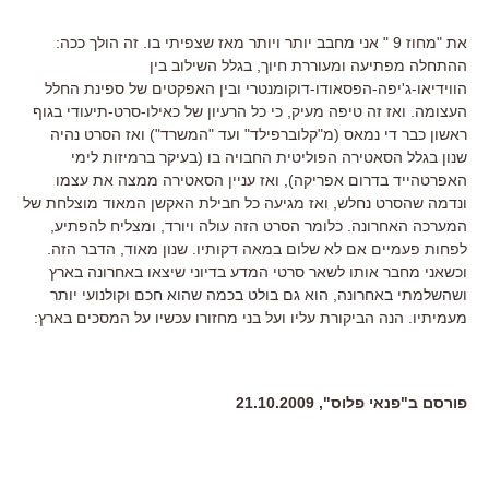
את "מחוז 9 " אני מחבב יותר ויותר מאז שצפיתי בו. זה הולך ככה:
ההתחלה מפתיעה ומעוררת חיוך, בגלל השילוב בין
הווידיאו-ג'יפה-הפסאודו-דוקומנטרי ובין האפקטים של ספינת החלל
העצומה. ואז זה טיפה מעיק, כי כל הרעיון של כאילו-סרט-תיעודי בגוף
ראשון כבר די נמאס (מ"קלוברפילד" ועד "המשרד") ואז הסרט נהיה
שנון בגלל הסאטירה הפוליטית החבויה בו (בעיקר ברמיזות לימי
האפרטהייד בדרום אפריקה), ואז עניין הסאטירה ממצה את עצמו
ונדמה שהסרט נחלש, ואז מגיעה כל חבילת האקשן המאוד מוצלחת של
המערכה האחרונה. כלומר הסרט הזה עולה ויורד, ומצליח להפתיע,
לפחות פעמיים אם לא שלום במאה דקותיו. שנון מאוד, הדבר הזה.
וכשאני מחבר אותו לשאר סרטי המדע בדיוני שיצאו באחרונה בארץ
ושהשלמתי באחרונה, הוא גם בולט בכמה שהוא חכם וקולנועי יותר
מעמיתיו. הנה הביקורת עליו ועל בני מחזורו עכשיו על המסכים בארץ:
פורסם ב"פנאי פלוס", 21.10.2009