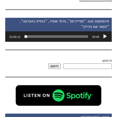
סינמסקופ 505: ״ספיידרמן״, פרסי אופיר, ״בוסית בהפרעה״,
״לגמור את הלילה״
נגן
01:00:12
00:00
אודיו
חיפוש
חיפוש