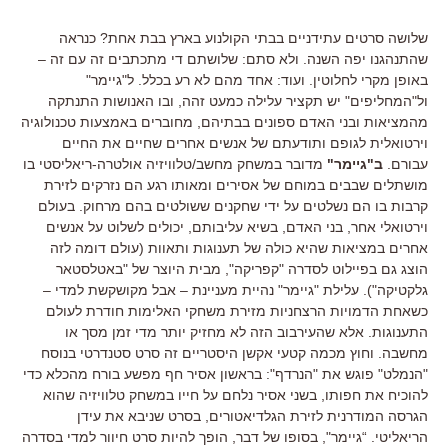
שלושה סרטים עתידניים בבתי הקולנוע בארץ בבת אחת? כנראה
שהתנהגנו יפה השנה. ולא סתם: שלושתם די מתכתבים זה עם זה –
באופן מקרי לחלוטין. ועוד: אחד מהם לא רע בכלל. ל"גיימר"
ול"המחליפים" יש תקציר עלילה כמעט זהה, ובו האנושות התנתקה
מהמציאות ובני האדם ספונים בבתיהם, מחוברים באמצעות טכנולוגיה
וירטואלית לגופם ותודעתם של אנשים אחרים שחיים את החיים
עבורם.
ב"גיימר"
מדובר במשחק מחשב/טלוויזיה אולטרה-ריאליסטי בו
מושתלים שבבים במוחם של אסירים ומאותו רגע הם נזרקים לזירת
קרבות בו הם נשלטים על ידי שחקנים ששולטים בהם מרחוק. בעולם
וירטואלי אחר, בני האדם, בשיא עליבותם, יכולים לשלוט על אנשים
אחרים במציאות שהיא כולה של תענוגות ותאוות (עולם דומה לזה
הוצג גם בפיילוט לסדרה "קפריקה", מבית היוצר של "באטלסטאר
גלקטיקה"). עלילת "גיימר" נהיית מעניינת – אבל מקושקשת למדי –
כשאחת הדמויות הרצחניות מזירת משחקי האלימות חודרת לעולם
התענוגות. אלא שהעירבוב הזה לא מחזיק יותר מדי זמן מסך או
מחשבה. וחוץ מכמה קטעי אקשן היסטריים זה סרט סטנדרטי בנוסח
"הנמלט" פוגש את "הנרדף": בראשון אסיר חף מפשע בורח מהכלא כדי
להוכיח את חפותו, בשני אסיר נלחם על חייו במשחק טלוויזיה שהוא
הגרסה המודרנית לזירת הגלדיאטורים, בסרט שניבא את עידן
הריאליטי. “גיימר", בסופו של דבר, הופך להיות סרט חיוור למדי בסדרה