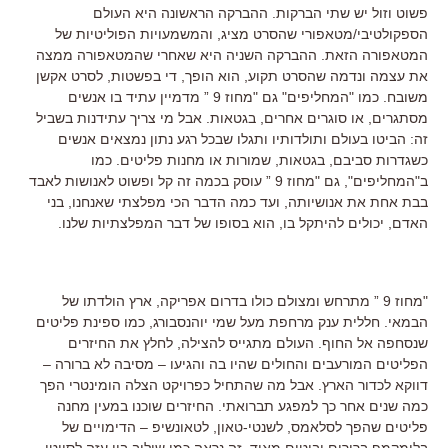
פשוט וזול יש שתי הברקות. ההברקה הראשונה היא העולם
הספקולטיבי/מטאפורי שהסרט מציג, והמשמעויות הפוליטיות של
המטאפורה הזאת. ההברקה השניה היא שאחרי שהמטאפורה ממצה
את עצמה ונדמה שהסרט תקוע, הוא הופך, די בפשטות, לסרט אקשן
משובח. כמו "המחליפים" גם "מחוז 9 ” מדמיין עתיד בו אנשים
מסתגרים, או סוגרים אחרים, בגטאות. אבל מי צריך עתידנות בשביל
זה: הביטו בעולם ותולדותיו ותגלו שבכל רגע נתון נמצאים אנשים
כשגדרות סביבם, בגטאות, שמורות או מחנות פליטים. כמו
ב"המחליפים", גם "מחוז 9 ” עוסק בכמה זה קל ופשוט לאנושות לאבד
בבת אחת את אנושיותה, ועד כמה הדבר הכי מפלצתי שאנחנו, בני
האדם, יכולים להיתקל בו, הוא בסופו של דבר המפלצתיות שלנו.
"מחוז 9 ” מתרחש ומצולם כולו בדרום אפריקה, ארץ הולדתו של
הבמאי. חללית ענק מרחפת מעל שמי יוהנסבורג, כמו ספינת פליטים
שנסחפה אל החוף. העולם מתגייס להצילה, לחלץ את החיזרים
הפליטים המורעבים והחולים שהיו בה והגיעו – מסיבה לא ברורה –
דווקא לכדור הארץ. אבל מה שהתחיל כפרויקט הצלה הומינטרי הפך
כמה שנים אחר כך למפגע תברואתי. החיזרים שוכנו במעין מחנה
פליטים שהפך לסלאמס, לשנטי-טאון, לטאונשיפ – הדימויים של
בלומקמפ ברורים ובוטים מאוד, זה נראה כמו שילוב בין עזה לסווטו.