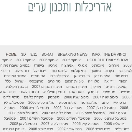
HOME
3D
9/11
BORAT
BREAKING NEWS
IMAX
THE DA VINCI
THE DAILY SHOW
CODE
אוסקר 2005
אוסקר 2006
אוסקר 2007
אוסקר
2008
אורחים
אינטרנט
אנג לי
אנימציה
ארכיון
ביקורת
במאים שעברו ניתוח
לשינוי מין
בקרוב
בשוטף
בתי קולנוע
ג'יימס בונד
גיבורי על
דוד פרלוב
די.וי.די
דפש מוד
האחים כהן
היי דפינישן
היצ'קוק/טריפו
הכי טובים
המדור המודפס
הספד
וודי אלן
טלוויזיה
טעויות תרגום
טריילרים
טרקובסקי
ישראל
כללי
מאבק היוצרים
מוזיקה
מועדון הגנוזים
מועדון הגנוזים 2007
מועצת הקולנוע
מפיצים
מר משיב
ניו יורק
סאנדאנס
סטיבן ספילברג
סיכום העשור
סיכום שנה
2006
סיכום שנה 2007
סיכום שנה 2008
סינמטק
סקירת בלוגים
סרטי ילדים
סרטי קיץ
סתם
פול מקרטני
פוליצרוסקופ
פוליצרסקופ 2006
פסטיבל ברלין
2006
פסטיבל ברלין 2007
פסטיבל ברלין 2008
פסטיבל ונציה 2006
פסטיבל
ונציה 2007
פסטיבל חיפה 2006
פסטיבל חיפה 2007
פסטיבל חיפה 2008
פסטיבל טורונטו 2006
פסטיבל ירושלים 2006
פסטיבל ירושלים 2007
פסטיבל
ירושלים 2008
פסטיבל קאן 2006
פסטיבל קאן 2007
פסטיבל קאן 2008
פסטיבלים
פרס אופיר 2006
פרס אופיר 2007
פרס אופיר 2008
קוונטין טרנטינו