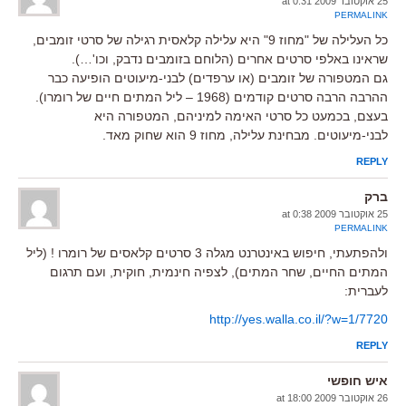
25 אוקטובר 2009 at 0:31
PERMALINK
כל העלילה של "מחוז 9" היא עלילה קלאסית רגילה של סרטי זומבים,
שראינו באלפי סרטים אחרים (הלוחם בזומבים נדבק, וכו'…).
גם המטפורה של זומבים (או ערפדים) לבני-מיעוטים הופיעה כבר
ההרבה הרבה סרטים קודמים (1968 – ליל המתים חיים של רומרו).
בעצם, בכמעט כל סרטי האימה למיניהם, המטפורה היא
לבני-מיעוטים. מבחינת עלילה, מחוז 9 הוא שחוק מאד.
REPLY
ברק
25 אוקטובר 2009 at 0:38
PERMALINK
ולהפתעתי, חיפוש באינטרנט מגלה 3 סרטים קלאסים של רומרו ! (ליל
המתים החיים, שחר המתים), לצפיה חינמית, חוקית, ועם תרגום
לעברית:
http://yes.walla.co.il/?w=1/7720
REPLY
איש חופשי
26 אוקטובר 2009 at 18:00