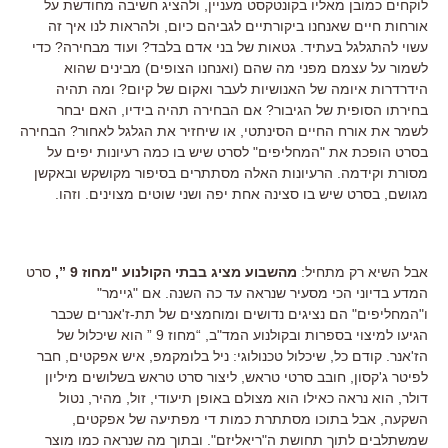
לוקחים כמובן מאליו בקונטקסט מעניין, ולהציג חשיבה מחודשת על
אורחות חיים שאנחנו ביקורתיים לגביהם כיום, ולהראות לנו איך זה
עשוי להתגלגל בעתיד. גטאות של בני אדם בלבד? ועוד מבחירה? כדי
לשמור על עצמם מפני מה שהם (ואנחנו הצופים) מבינים שהוא
הידרדרות איומה של האנושיות לעבר ואקום של קיום? ומה תהיה
בחירתו הסופית של הגיבור? אם הבחירה תהיה בידיו, האם יבחר
לשמר את אורח החיים הסינתטי, או שיחזיר את הגלגל לאחור? הבחירה
בסרט הופכת את "המחליפים" לסרט שיש בו כמה רעיונות יפים על
מסורת וקידמה. הרעיונות האלה מסתתרים בסיפור מקושקש ובאקשן
מגושם, בסרט שיש בו סצינה אחת יפה ושני שוטים מצוינים. וזהו.
אבל השיא רק מתחיל:
מהשבוע מציג בבתי הקולנוע "מחוז 9 ”,
סרט
המדע בדיוני הכי מסעיר שנראה עד כה השנה. אם "גיימר"
ו"המחליפים" הם נציגים נדושים ומוחמצים של תת-ז'אנרים שכבר
הגיעו למיצוי בספרות ובקולנוע המד"ב, “מחוז 9 ” הוא שיכלול של
הז'אנר. קודם כל, שיכלול טכנולוגי: ניל בלומקמפ, איש אפקטים, חבר
לפיטר ג'קסון, חובב סרטי טראש, ליצור סרט טראש בשלושים מיליון
דולר, הוא נראה כאילו הוא מצולם באופן תיעודי, זול, מהיר, נטול
השקעה, אבל בתוכו מסתתרת כמות די מפתיעה של אפקטים,
שמשתלבים לתוך תחושת ה"ריאליזם". ובתוך מה שנראה כמו מוצר