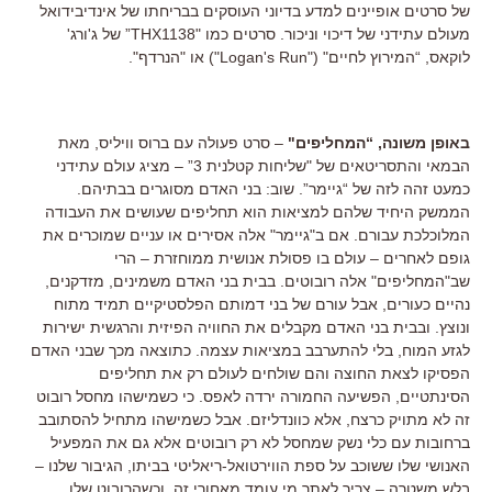
של סרטים אופיינים למדע בדיוני העוסקים בבריחתו של אינדיבידואל
מעולם עתידני של דיכוי וניכור. סרטים כמו "THX1138” של ג'ורג'
לוקאס, “המירוץ לחיים" ("Logan's Run") או "הנרדף".
באופן משונה, “המחליפים"
– סרט פעולה עם ברוס וויליס, מאת
הבמאי והתסריטאים של "שליחות קטלנית 3” – מציג עולם עתידני
כמעט זהה לזה של “גיימר”. שוב: בני האדם מסוגרים בבתיהם.
הממשק היחיד שלהם למציאות הוא תחליפים שעושים את העבודה
המלוכלכת עבורם. אם ב"גיימר" אלה אסירים או עניים שמוכרים את
גופם לאחרים – עולם בו פסולת אנושית ממוחזרת – הרי
שב"המחליפים" אלה רובוטים. בבית בני האדם משמינים, מזדקנים,
נהיים כעורים, אבל עורם של בני דמותם הפלסטיקיים תמיד מתוח
ונוצץ. ובבית בני האדם מקבלים את החוויה הפיזית והרגשית ישירות
לגזע המוח, בלי להתערבב במציאות עצמה. כתוצאה מכך שבני האדם
הפסיקו לצאת החוצה והם שולחים לעולם רק את תחליפים
הסינתטיים, הפשיעה החמורה ירדה לאפס. כי כשמישהו מחסל רובוט
זה לא מתויק כרצח, אלא כוונדליזם. אבל כשמישהו מתחיל להסתובב
ברחובות עם כלי נשק שמחסל לא רק רובוטים אלא גם את המפעיל
האנושי שלו ששוכב על ספת הווירטואל-ריאליטי בביתו, הגיבור שלנו –
בלש משטרה – צריך לאתר מי עומד מאחורי זה. וכשהרובוט שלו