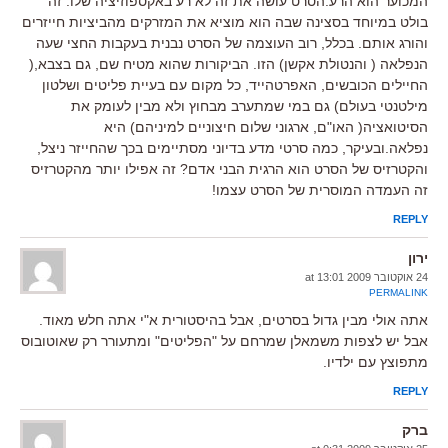
המכוער הוא הרע.הסרט עושה את זה לא רע באקספוזיציה שלו. זה
בולט במיוחד בסצינה שבה הוא מוציא את המזרקים מהביציות חייזרים
והורג אותם. בכלל, רוב העוצמה של הסרט נבנית בעקבות החצי שעה
הנפלאה ( והנטולת אקשן) הזו. הביקורות שהוא מטיח שם, גם בצבא,(
החיילים הכובשים, האפרטהייד, כל מקום עם בעיית פליטים ושלטון
מילטנטי בעולם) גם במי שמתערב מבחוץ ולא מבין לעומק את
הסיטואציה( האו"ם, ארגוני שלום חיצוניים למיניהם) היא
נפלאה.ובעיקר, כמה סרטי מדע בדיוני מסתיימים בכך שהחייזר ניצל,
והקטרזיס של הסרט הוא הרגית הבני אדם? זה אפילו יותר מהקטרזיס
זה העמדה המוסרית של הסרט עצמו!
REPLY
ירון
24 אוקטובר 2009 at 13:01
PERMALINK
אתה אולי מבין גדול בסרטים, אבל בהיסטורית א"י אתה חלש מאוד.
אבל יש לצפות משמאלן שמרחם על "הפליטים" ומתעורר רק שאוטובוס
מתפוצץ עם ילדיו.
REPLY
ברק