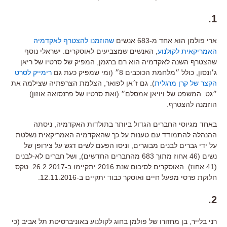
1.
ארי פולמן הוא אחד מ-683 אנשים
שהוזמנו להצטרף לאקדמיה
האמריקאית לקולנוע
, האנשים שמצביעים לאוסקרים. ישראלי נוסף
שהצטרף השנה לאקדמיה הוא רם ברגמן, המפיק של סרטיו של ריאן
ג׳ונסון, כולל ״מלחמת הכוכבים 8״ (ומי שמפיק כעת גם
רימייק לסרט
הקצר של קרן מרגלית
). גם ז׳אן לפואר, הצלמת הצרפתיה שצילמה את
״גט: המשפט של ויויאן אמסלם״ (ואת סרטיו של פרנסואה אוזון)
הוזמנה להצטרף.
באחד מגיוסי החברים הגדול ביותר בתולדות האקדמיה, ניסתה
ההנהלה להתמודד עם טענות על כך שהאקדמיה האמריקאית נשלטת
על ידי גברים לבנים מבוגרים, וניסו הפעם לשים דגש על צירופן של
נשים (46 אחוז מתוך 683 מהחברים החדשים), ושל חברים לא-לבנים
(41 אחוז). האוסקרים לסיכום שנת 2016 יתקיימו ב-26.2.2017. טקס
חלוקת פרסי מפעל חיים ואוסקר כבוד יתקיים ב-12.11.2016.
2.
רני בלייר, בן מחזורו של פולמן בחוג לקולנוע באוניברסיטת תל אביב (כי