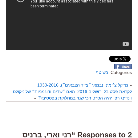
Categories:
בשוטף
«
מייקל צ׳ימינו (במאי ״צייד הצבאים״), 1939-2016
לקראת פסטיבל ירושלים 2016: האם ״שדים ודוגמניות״ של ניקולס
וינדינג רפן יהיה הסרט הכי שנוי במחלוקת בפסטיבל?
»
2 Responses to “רני וארי, ברניס