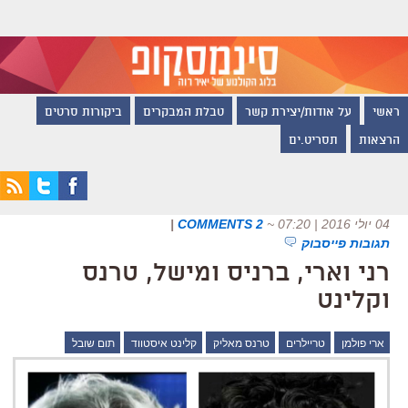
ראשי
על אודות/יצירת קשר
טבלת המבקרים
ביקורות סרטים
הרצאות
תסריט.ים
04 יולי 2016 | 07:20
~
2 COMMENTS
|
תגובות פייסבוק
רני וארי, ברניס ומישל, טרנס
וקלינט
ארי פולמן
טריילרים
טרנס מאליק
קלינט איסטווד
תום שובל