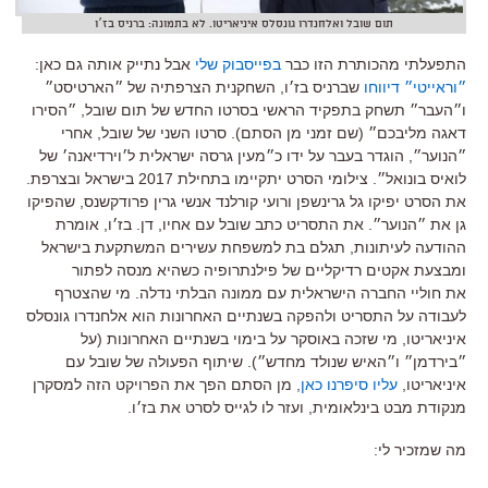
תום שובל ואלחנדרו גונסלס איניאריטו. לא בתמונה: ברניס בז׳ו
התפעלתי מהכותרת הזו כבר
בפייסבוק שלי
אבל נתייק אותה גם כאן:
״וראייטי״ דיווחו
שברניס בז׳ו, השחקנית הצרפתיה של ״הארטיסט״
ו״העבר״ תשחק בתפקיד הראשי בסרטו החדש של תום שובל, ״הסירו
דאגה מליבכם״ (שם זמני מן הסתם). סרטו השני של שובל, אחרי
״הנוער״, הוגדר בעבר על ידו כ״מעין גרסה ישראלית ל׳וירדיאנה׳ של
לואיס בונואל״. צילומי הסרט יתקיימו בתחילת 2017 בישראל ובצרפת.
את הסרט יפיקו גל גרינשפן ורועי קורלנד אנשי גרין פרודקשנס, שהפיקו
גן את ״הנוער״. את התסריט כתב שובל עם אחיו, דן. בז׳ו, אומרת
ההודעה לעיתונות, תגלם בת למשפחת עשירים המשתקעת בישראל
ומבצעת אקטים רדיקליים של פילנתרופיה כשהיא מנסה לפתור
את חוליי החברה הישראלית עם ממונה הבלתי נדלה. מי שהצטרף
לעבודה על התסריט ולהפקה בשנתיים האחרונות הוא אלחנדרו גונסלס
איניאריטו, מי שזכה באוסקר על בימוי בשנתיים האחרונות (על
״בירדמן״ ו״האיש שנולד מחדש״). שיתוף הפעולה של שובל עם
איניאריטו,
עליו סיפרנו כאן
, מן הסתם הפך את הפרויקט הזה למסקרן
מנקודת מבט בינלאומית, ועזר לו לגייס לסרט את בז׳ו.
מה שמזכיר לי: