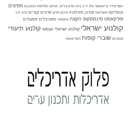
מפיצים
יוסף סידר
כריסטופר נולן
מדע בדיוני
מלחמת הכוכבים
לייב בלוג
מוזיקה
סטיבן ספילברג
סרטים קצרים
נטפליקס
סאנדאנס
סיכום חודש
סרטי קיץ
פודקאסט סינמסקופ הקצה
פסטיבלים
פסקולים
פיקסאר
קולנוע ישראלי
קולנוע תיעודי
קולנוע ישראלי עצמאי
שוברי קופות
תסריטאות
קטנוניזם