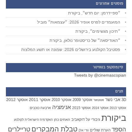
פוסטים אחרונים
״ספיידרמן: יום חדש״, ביקורת
המועמדים לפרס אופיר 2026: ״עצמאות״ מוביל
״תיכון מגשימים״, ביקורת
״האודיסאה״ של כריסטופר נולאן, ביקורת
פסטיבל הקולנוע בירושלים 2026: שמונה או תשע המלצות
סינמסקופ בטוויטר
Tweets by @cinemascopian
תגים
אבי נשר
אוסקר 2011
אוסקר 2012
אוסקר 2009
אוסקר 2010
3D
אווטאר
אנימציה
אוסקר 2015
ארבעה כוכבים
אוסקר 2013
אוסקר 2014
ביקורת
גיבורי על
דוקאביב
האחים כהן
האקדמיה הישראלית לקולנוע
טבלת המבקרים
טריילרים
הספד
הערת שוליים
וודי אלן