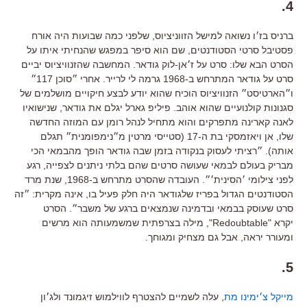
4.
ברניס בז׳ו נשואה למישל הזווניציוס, שלפני כמה שבועות היה אורח
פסטיבל סרטי הסטודנטים, שם הוא סיפר במפגש שהנחיתי איתו על
הסרט הבא שלו: סרט על ז׳אן-לוק גודאר. המחשבה שהזנוויציוס יביים
סרט על גודאר המתרחש ב-1968 גרמה לי לרייר. אחרי ״סוכן 117״
ו״הארטיסט״ הזנוויציוס הוכיח שהוא יודע לבצע חיקויים מושלמים של
סגנונות קולנועיים שהוא אוהב. פיליפ גארל יגלם את גודאר, שנישואיו
לאנה קארינה מתפרקים והוא מתחיל לנהל רומן עם המוזה החדשה
שלו, אן ויאזמסקי בת ה-17 (סטייסי מרטין מ״נימפומנית״ תגלם
אותה). ״רציתי לעסוק בנקודה בזמן שבה גודאר הופך מהבמאי הכי
מבריק בעולם לבמאי שעושה סרטים שהם בלתי ניתנים לצפייה, רגע
לפני צילומי ׳הסינית׳״. העובדה שהסרט מתרחש ב-1968, שנת מרד
הסטודנטים הגדול בפריז שלגודאר היה חלק פעיל בו, אינה מקרית: ״זה
סרט שעוסק בבמאי ובדמינה שנמצאים ברגע של משבר״. הסרט
יקרא "Redoubtable", מילה בצרפתית שמשמעותה הוא מרשים
ומעורר יראה, אבל גם מצחיק ומגוחך.
5.
מייקל צ׳ימינו מת
, עלה לשמיים להצטרף לווילמוש זיגמונד ולג׳ון