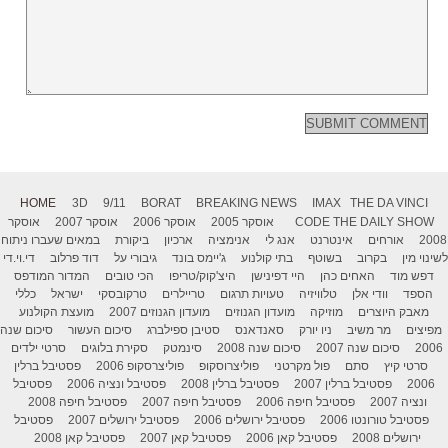
HOME
3D
9/11
BORAT
BREAKING NEWS
IMAX
THE DA VINCI
THE DAILY SHOW
CODE
אוסקר 2005
אוסקר 2006
אוסקר 2007
אוסקר
2008
אורחים
אינטרנט
אנג לי
אנימציה
ארכיון
ביקורת
במאים שעברו ניתוח
לשינוי מין
בקרוב
בשוטף
בתי קולנוע
ג'יימס בונד
גיבורי על
דוד פרלוב
די.וי.די
דפש מוד
האחים כהן
היי דפינישן
היצ'קוק/טריפו
הכי טובים
המדור המודפס
הספד
וודי אלן
טלוויזיה
טעויות תרגום
טריילרים
טרקובסקי
ישראל
כללי
מאבק היוצרים
מוזיקה
מועדון הגנוזים
מועדון הגנוזים 2007
מועצת הקולנוע
מפיצים
מר משיב
ניו יורק
סאנדאנס
סטיבן ספילברג
סיכום העשור
סיכום שנה
2006
סיכום שנה 2007
סיכום שנה 2008
סינמטק
סקירת בלוגים
סרטי ילדים
סרטי קיץ
סתם
פול מקרטני
פוליצרוסקופ
פוליצרסקופ 2006
פסטיבל ברלין
2006
פסטיבל ברלין 2007
פסטיבל ברלין 2008
פסטיבל ונציה 2006
פסטיבל
ונציה 2007
פסטיבל חיפה 2006
פסטיבל חיפה 2007
פסטיבל חיפה 2008
פסטיבל טורונטו 2006
פסטיבל ירושלים 2006
פסטיבל ירושלים 2007
פסטיבל
ירושלים 2008
פסטיבל קאן 2006
פסטיבל קאן 2007
פסטיבל קאן 2008