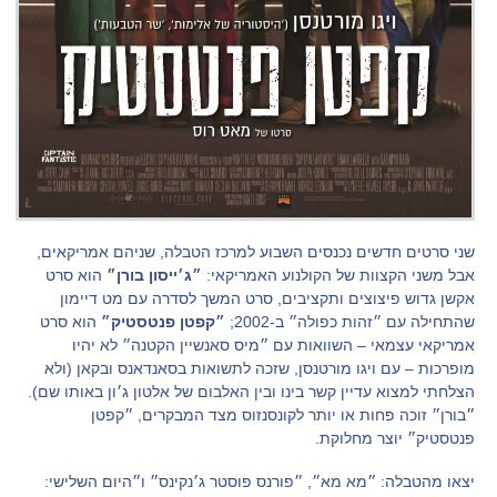
שני סרטים חדשים נכנסים השבוע למרכז הטבלה, שניהם אמריקאים,
אבל משני הקצוות של הקולנוע האמריקאי:
״ג׳ייסון בורן״
הוא סרט
אקשן גדוש פיצוצים ותקציבים, סרט המשך לסדרה עם מט דיימון
שהתחילה עם ״זהות כפולה״ ב-2002;
״קפטן פנטסטיק״
הוא סרט
אמריקאי עצמאי – השוואות עם ״מיס סאנשיין הקטנה״ לא יהיו
מופרכות – עם ויגו מורטנסן, שזכה לתשואות בסאנדאנס ובקאן (ולא
הצלחתי למצוא עדיין קשר בינו ובין האלבום של אלטון ג׳ון באותו שם).
״בורן״ זוכה פחות או יותר לקונסנזוס מצד המבקרים, ״קפטן
פנטסטיק״ יוצר מחלוקת.
יצאו מהטבלה: ״מא מא״, ״פורנס פוסטר ג׳נקינס״ ו״היום השלישי: