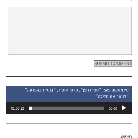
סינמסקופ 505: ״ספיידרמן״, פרסי אופיר, ״בוסית בהפרעה״,
״לגמור את הלילה״
נגן
01:00:12
00:00
אודיו
חיפוש