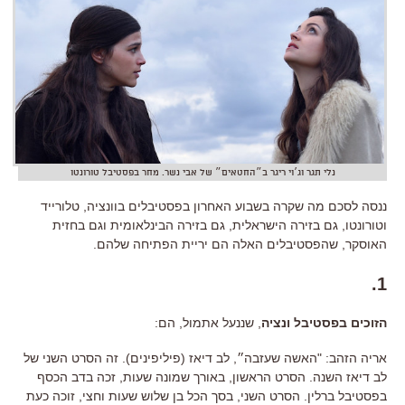
נלי תגר וג׳וי ריגר ב״החטאים״ של אבי נשר. מחר בפסטיבל טורונטו
ננסה לסכם מה שקרה בשבוע האחרון בפסטיבלים בוונציה, טלורייד
וטורונטו, גם בזירה הישראלית, גם בזירה הבינלאומית וגם בחזית
האוסקר, שהפסטיבלים האלה הם יריית הפתיחה שלהם.
1.
הזוכים בפסטיבל ונציה
, שננעל אתמול, הם:
אריה הזהב: "האשה שעזבה״, לב דיאז (פיליפינים). זה הסרט השני של
לב דיאז השנה. הסרט הראשון, באורך שמונה שעות, זכה בדב הכסף
בפסטיבל ברלין. הסרט השני, בסך הכל בן שלוש שעות וחצי, זוכה כעת