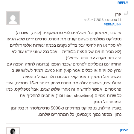
REPLY
ערן
11 ספטמבר 2016 at 21:47
PERMALINK
אייטונז, אמאזון וכו׳ משלמים לפי טרנסאקציה (קניה, השכרה).
נטפליקס משלמים כשהם קונים את הסרט. סרטים זרים שלא הגיעו
לאוסקר או היו להיטי ענק בד״כ נקנים בכמה עשרות אלפי דולרים
(לא מכיר חוזים של הפצה בלעדית – אבל ככל שאני יודע עוד לא
היה כזה מקרה עם סרט ישראלי).
החוזה עם נטפליקס לסרטים שכבר הופצו (בדומה לחוזה הפצה עם
ערוץ טלוויזיה או כבלים אמריקאי) הוא כמעט תמיד לשלוש שנים
ונעשה מול המפיץ האמריקאי. הסכום תלוי בגודל ההפצה
הקולנועית, כשהרף עולה אם הסרט שיחק ביותר מ-15 מסכים, ועוד
פרמטרים. אפשר לחדש חוזה אחרי שלוש שנים, אבל נטפליקס, כמו
כל שרות מנויים (hbo, showtime וכו׳) אוהבים להחליף את
המבחר כל הזמן.
בעניין הדלות, נטפליקס מחזיקים כ-5000 סרטים/סדרות בכל זמן
נתון. מספר נמוך מ(כמעט) כל המתחרים שלהם.
איתן