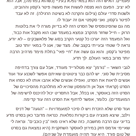
פעמיים. האיש הזה הוא במאי נפלא בעיניי (כשהוא בפורמה), אבל הוא
לא יציב. הפעם הוא מנסה לעשות את מעשה פיטר ג'קסון וההוביט,
ולשנות סדרי עולם (צילום והקרנה לא בשיטה הרגילה). זה לא עבד
לפיטר ג'קסון, ואני סקפטי אם זה יעבוד לו.
מה גם שהסינופסיס של הסרט הזה לא בדיוק מגרה לי את בלוטות
הרוק – חייל שחזר מהקרב ונמצא במעמד שבו הוא מקבל אות כבוד,
ואל המעמד הזה יערכו כל קטעי הקרב בסוג של פלאשבקים – לא יודע,
נראה לי שטחי ובעייתי בקצב שלו. מצד שני, אנג לי במאי יותר טוב
מפיטר ג'קסון. והוא גם עשה את "חיי פאי" בתלת מימד מרהיב הרבה
יותר מרוב במאי העולם. לך תדע.
לגבי השאר – "נורמן" יצא מטלורייד מעודד, אבל עם צורך בדחיפה
מסיבית של סוני. יש להם כבר ציטוטים שאיתם אפשר לשכנע עוד ועוד
אנשים לראות את הסרט, ואפילו אנשים שלא אהבו אותו לא כסחו את
הסרט (קראתי אצל אן ת'ומפסון שהיא לא מתלהבת מהסיכויים של
הסרט הזה באוסקר, או בכלל, אבל התסריט יכול להיכנס לרשימה של
המועמדים). כלומר, אפשר לדחוף את הסרט הזה עוד קדימה.
ועוד סרט שלא הזכרת ויש לו סיכוי למועמדויות – "הגעה" של דניס
וילנב, שיצא מונציה עם ביקורות נפלאות. כנראה מדובר כאן בסרט מדע
בדיוני עם הרבה מחשבה, כזה שלא ראינו מאז "בין כוכבים". ונראה לי
שאיימי אדמס חזק במירוץ לאוסקר השחקנית (היא נמצאת גם בסרט
של טום פורד. היא עוד תהיה מועמדת על שניהם).