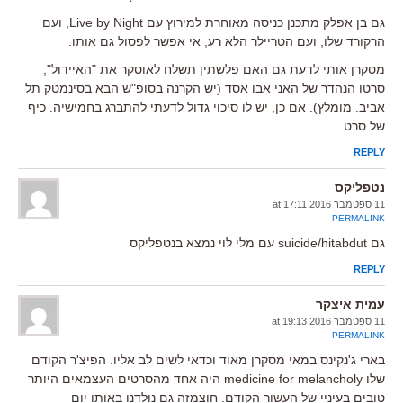
גם בן אפלק מתכנן כניסה מאוחרת למירוץ עם Live by Night, ועם
הרקורד שלו, ועם הטריילר הלא רע, אי אפשר לפסול גם אותו.
מסקרן אותי לדעת גם האם פלשתין תשלח לאוסקר את "האיידול",
סרטו הנהדר של האני אבו אסד (יש הקרנה בסופ"ש הבא בסינמטק תל
אביב. מומלץ). אם כן, יש לו סיכוי גדול לדעתי להתברג בחמישיה. כיף
של סרט.
REPLY
נטפליקס
11 ספטמבר 2016 at 17:11
PERMALINK
גם suicide/hitabdut עם מלי לוי נמצא בנטפליקס
REPLY
עמית איצקר
11 ספטמבר 2016 at 19:13
PERMALINK
בארי ג'נקינס במאי מסקרן מאוד וכדאי לשים לב אליו. הפיצ'ר הקודם
שלו medicine for melancholy היה אחד מהסרטים העצמאים היותר
טובים בעיניי של העשור הקודם. חוצמזה גם נולדנו באותו יום