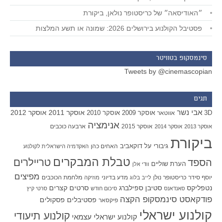
״האודיסאה״ של כריסטופר נולאן, ביקורת
פסטיבל הקולנוע בירושלים 2026: שמונה או תשע המלצות
סינמסקופ בטוויטר
Tweets by @cinemascopian
תגים
אבי נשר
אוסקר 2011
אוסקר 2012
אוסקר 2009
אוסקר 2010
3D
אווטאר
אנימציה
אוסקר 2015
ארבעה כוכבים
אוסקר 2013
אוסקר 2014
ביקורת
גיבורי על
דוקאביב
האחים כהן
האקדמיה הישראלית לקולנוע
טבלת המבקרים
טריילרים
הספד
הערת שוליים
וודי אלן
מפיצים
יוסף סידר
כריסטופר נולן
מדע בדיוני
מלחמת הכוכבים
לייב בלוג
מוזיקה
סטיבן ספילברג
סרטים קצרים
נטפליקס
סאנדאנס
סיכום חודש
סרטי קיץ
פודקאסט סינמסקופ הקצה
פסטיבלים
פסקולים
פיקסאר
קולנוע ישראלי
קולנוע תיעודי
קולנוע ישראלי עצמאי