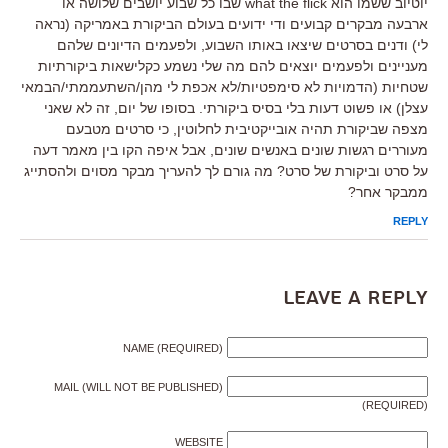
יוטיוב ששמו הוא what the flick שבו כל שבוע יושבים שלושה או
ארבעה מבקרים קבועים ודי ידועים בעולם הביקורת באמריקה (נראה
לי) ודנים בסרטים שיצאו באותו השבוע, ולפעמים הדיונים שלהם
מעניינים ולפעמים יוצאים להם מה שלי נשמע כקלישאות ביקורתיות
שטחיות (הדמויות לא סימפטיות/לא אכפת לי מהן/השתעממתי/הבמאי
עצלן) או פשוט דעות בלי בסיס ביקורתי. בסופו של יום, זה לא שאני
מצפה שביקורת תהיה אובייקטיבית לחלוטין, כי סרטים מטבעם
מעוררים רגשות שונים באנשים שונים, אבל איפה הקו בין מאמר דעה
על סרט וביקורת של סרט? מה גורם לך להעריך מבקר מסוים ולהסתייג
ממבקר אחר?
REPLY
Leave a Reply
NAME (REQUIRED)
MAIL (WILL NOT BE PUBLISHED)
(REQUIRED)
WEBSITE