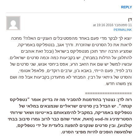
REPLY
דן
11 ספטמבר 2016 at 19:16
PERMALINK
יוצא לך לבקר מדי פעם באחד מהפסטיבלים הענקיים האלה? מחכה
לראות את כל הסרטים שהזכרת. ודרך אגב, בנטפליקס באמריקה,
שמציע הרבה יותר תוכן מנטפליקס בישראל (ובכל זאת אוהבים
להתלונן על הדלות במבחר), יש בקביעות כמה וכמה סרטים ישראלים.
עכשיו למשל יש שם את הזאב הרע, אפס ביחסי אנוש, שני סרטים של
נדב לפיד, פעם הייתי, באבא ג'ון, ערבים רוקדים, פלאפל אטומי,
והסרט של גיתאי על רבין. המבחר לא מתעדכן בקביעות אבל פה ושם
צץ משהו חדש.
===================
רוה לדן: נצטרך בהזדמנות להסביר מה זה בדיוק אומר ״נטפליקס
קנתה״. יש הבדל בין סרטים ישראליים שנמצאים במלאי של
נטפליקס באמריקה, במקביל להימצאותם באייטיונז ושאר שירותי
הסטרימיניג וה-vod (וזאת, אחרי שהם כבר לרוב גמרו סיבוב בבתי
קולנוע), ובין סרטים שנקנים להפצה בלעדית על ידי נטפליקס,
שלמעשה הופכים להיות מפיצי הסרט.