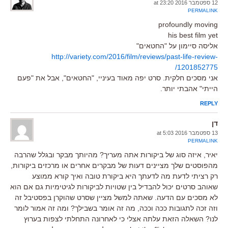
12 ספטמבר 2016 at 23:20
PERMALINK
profoundly moving
his best film yet
אליסה סיימון על "החטאים"
http://variety.com/2016/film/reviews/past-life-review-
1201852775/
אני מסכים חלקית. סרט יפה מאוד בעיניי, "החטאים", אבל את "פעם
הייתי" אהבתי יותר.
REPLY
דן
13 ספטמבר 2016 at 5:03
PERMALINK
יאיר, איזה סוג של ביקורות אתה מעריך? מהיותך מבקר ובגלל שהרבה
מהפוסטים שלך מציינים דעות של מבקרים אחרים או מרכזים ביקורות,
רק רציתי לדעת מה לדעתך היא ביקורת טובה ואיך קורא ממוצע
שאוהב סרטים יכול להבדיל בין שטויות לביקורות לגיטימיות גם אם הוא
לא מסכים עם הדעה. שאתה למשל מציין שסרט שהוקרן בפסטיבל זה
וזה זכה לתגובות ככה וככה, מה זה אומר בשבילך? ומה זה אמור לומר
לנו? השאלה הזאת עלתה אצלי כי לאחרונה התחלתי לצפות בערוץ