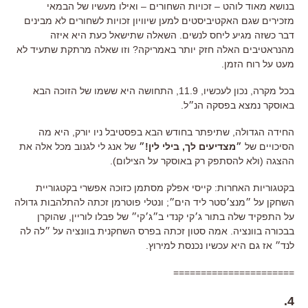
בנושא מאוד לוהט – זכויות השחורים – ואילו מעשיו של הבמאי
מזכירים שגם האקטיביסטים למען שיוויון זכויות לשחורים לא מבינים
דבר כשזה מגיע ליחס לנשים. השאלה שתישאל כעת היא איזה
מהנראטיבים האלה חזק יותר באמריקה? וזו שאלה מרתקת שתעיד לא
מעט על רוח הזמן.
בכל מקרה, נכון לעכשיו, 11.9, התחושה היא ששמו של הזוכה הבא
באוסקר נמצא בפסקה הנ״ל.
החידה הגדולה, שתיפתר בחודש הבא בפסטיבל ניו יורק, היא מה
הסיכויים של
״מצדיעים לך, בילי לין!״
של אנג לי לגנוב מכל אלה את
ההצגה (ולא להסתפק רק באוסקר על הצילום).
בקטגוריות האחרות: קייסי אפלק מסתמן כזוכה אפשרי בקטגוריית
השחקן על ״מנצ׳סטר ליד הים״; ונטלי פוטרמן זכתה להתלהבות גדולה
על התפקיד שלה בתור ג׳קי קנדי ב״ג׳קי״ של פבלו לוריין, שהוקרן
בבכורה בוונציה. אמה סטון זכתה בפרס השחקנית בוונציה על ״לה לה
לנד״ אז גם היא עכשיו נכנסת למירוץ.
======================
4.