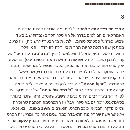
=================
3.
אחרי טלורייד אפשר לה
תחיל לסמן מה הולכים להיות הסרטים
האמריקאיים הבולטים בדרך אל האוסקר הקרוב (נבדוק שוב בעוד
שבוע, כשינעל פסטיבל טורונטו, לראות מי הצטרף לרשימה). אז כרגע,
מסתמן שזו הולכת להיות תחרות בין
״לה לה לנד״
, המיוזיקל
ההוליוודי של דמיאן שאזל (״וויפלאש״) ובין
״מנצ׳סטר ליד הים״
של
קנת לונרגן (שכבר זכה לתשואות בתחילת השנה בסאנדאנס). עד שלא
יצוץ סרט אחר שישנה את הנראטיב, אפשר עכשיו להמר שאחד מהם
יזכה באוסקר. אבל בטלורייד נכנס לתמונה סרט חדש, שבמשאל
המבקרים של אינדי-ווייר הוזכר שוב ושוב כסרט שהעיתונאים הכי אהבו
בפסטיבל:
״Moonlight״
של ברי ג׳נקינס. יהיה מעניין לראות מה
יקרה איתו. הסרט הרביעי הוא
״לידתה של אומה״
של נייט פרקר. עד
לפי חודש בערך רבים היו מוכנים להישבע שהסרט הזה, שזכה בינואר
בסאנדאנס, יזכה גם באוסקר. אבל אז התפרסמה הכתבה שהזכירה
שנייט פרקר, הבמאי וכוכב הסרט, הואשם ב-1999 באונס, ויצא זכאי.
אלא שהאשה שהתלוננה התאבדה כמה שנים אחר כך, ומרגע זה הסרט
הזה איבד מומנטום, לפחות בתקשורת. יהיה מאוד מעניין לעקוב אחרי
מה שקורה עם הסרט מבחינת התקשורת והקהל, כי הסרט עצמו נוגע