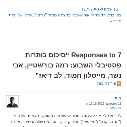
«
15 שנים ל-11.9.2001
צפו בריצ׳רד גיר וליאור אשכנזי בסצינה מתוך ״נורמן״, סרטו של יוסף
סידר
»
7 Responses to “סיכום כותרות
פסטיבלי השבוע: רמה בורשטיין, אבי
נשר, מייסלון חמוד, לב דיאז”
פיד תגובות
איתן
11 ספטמבר 2016 at 15:18
PERMALINK
לגבי אנג לי: אני לא ממש יודע. האיש זכה באוסקר פעמיים על בימוי
("הר ברוקבק" ו"חיי פאי"), ובצדק זכה, והסרטים שלו הפסידו באותם