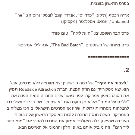
בפרס הראשון בוונציה.
אריה הכסף (תיקו): ״פרדייס״, אנדריי קונצ׳לובסקי (רוסיה); ״The
Untamed”, אמאט אסקלנטה (מקסיקו)
פרס חבר השופטים: ״חיות לילה״, טום פורד
פרס מיוחד של השופטים: ״The Bad Batch”, אנה לילי אמירפור.
=================
2.
״לעבור את הקיר״
של רמה בורשטיין יצא מוונציה ללא פרסים, אבל
הוא יצא מטלורייד עם חוזה הפצה: חברת Roadside Attraction תפיץ
את הסרט בצפון אמריקה. לפני כעשר שנים החברה הזאת הפכה את
״ללכת על המים״ של איתן פוקס ואת ״אושפיזין״ של גידי דר ושולי רנד
להצלחות מסחריות גדולות, שהיו אז הסרטים הישראליים הכי מצליחים
באמריקה. השנה תנסה החברה לזכות באוסקר הראשון שלה בזכות
העובדה שהיא קיבלה מאולפני אמזון את המנדט להפיץ את ״מנצ׳סטר
ליד הים״. וזה מוביל אותנו באופן חלק והרמוני אל האייטם הבא: