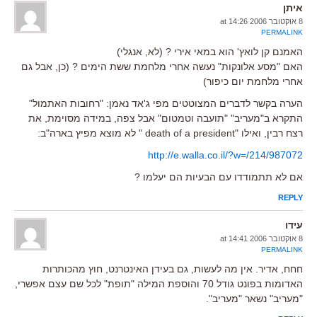
איתן
8 אוקטובר 2006 at 14:26
PERMALINK
האמנם קן לואץ' הוא במאי אירי ? (לא, אנגלי)
האם "מסע אלונקות" נעשה אחרי מלחמת ששת הימים ? (כן, אבל גם
אחרי מלחמת יום כיפור)
הערה בקשר לדברים המצוטטים מפי ג'אד נאמן: "רחובות האתמול"
התקרא ב"מעריב" "תועבה וטמטום" אבל צפה, במידה מסוימת, את
רצח רבין, ואילו "death of a president " לא מוצא מפיץ בארה"ב:
http://e.walla.co.il/?w=/214/987072
אם לא תתמודדו עם הבעיות הם יעלמו ?
REPLY
עידו
8 אוקטובר 2006 at 14:41
PERMALINK
חחח, אדיר. אין מה לעשות, גם בעידן האינטרנט, חוץ מהכותרות
האדומות בפונט גודל 70 והוספת המילה "תופת" לכל שם עצם אפשרי,
"מעריב" נשאר "מעריב".