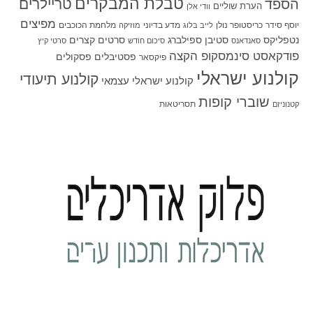
טבלת המבקרים
טריילרים
הספד
הערת שוליים
וודי אלן
מפיצים
יוסף סידר
כריסטופר נולן
מדע בדיוני
מלחמת הכוכבים
לייב בלוג
מוזיקה
סטיבן ספילברג
סרטים קצרים
נטפליקס
סאנדאנס
סיכום חודש
סרטי קיץ
פודקאסט סינמסקופ הקצה
פסטיבלים
פסקולים
פיקסאר
קולנוע ישראלי
קולנוע תיעודי
קולנוע ישראלי עצמאי
שוברי קופות
תסריטאות
קטנוניזם