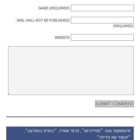
NAME (REQUIRED)
MAIL (WILL NOT BE PUBLISHED)
(REQUIRED)
WEBSITE
סינמסקופ 505: ״ספיידרמן״, פרסי אופיר, ״בוסית בהפרעה״,
״לגמור את הלילה״