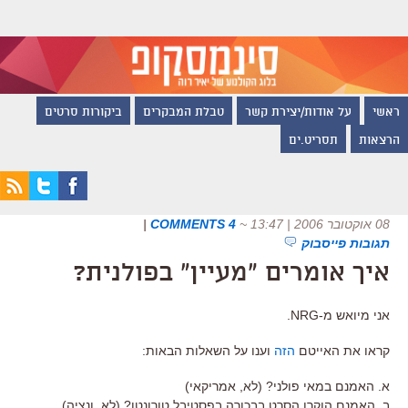
ראשי
על אודות/יצירת קשר
טבלת המבקרים
ביקורות סרטים
הרצאות
תסריט.ים
08 אוקטובר 2006 | 13:47
~
4 COMMENTS
|
תגובות פייסבוק
איך אומרים "מעיין" בפולנית?
אני מיואש מ-NRG.
קראו את האייטם
הזה
וענו על השאלות הבאות:
א. האמנם במאי פולני? (לא, אמריקאי)
ב. האמנם הוקרן הסרט בבכורה בפסטיבל טורונטו? (לא, ונציה)