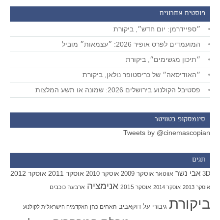
פוסטים אחרונים
״ספיידרמן: יום חדש״, ביקורת
המועמדים לפרס אופיר 2026: ״עצמאות״ מוביל
״תיכון מגשימים״, ביקורת
״האודיסאה״ של כריסטופר נולאן, ביקורת
פסטיבל הקולנוע בירושלים 2026: שמונה או תשע המלצות
סינמסקופ בטוויטר
Tweets by @cinemascopian
תגים
אבי נשר
אוסקר 2011
אוסקר 2012
אוסקר 2009
אוסקר 2010
3D
אווטאר
אנימציה
אוסקר 2015
ארבעה כוכבים
אוסקר 2013
אוסקר 2014
ביקורת
גיבורי על
דוקאביב
האחים כהן
האקדמיה הישראלית לקולנוע