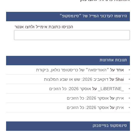
הירשמו לעדכוני המייל של ״סינמסקופ״
הכניסו כתובת אימייל ולחצו אנטר
תגובות אחרונות
אחד
על
״האודיסאה״ של כריסטופר נולאן, ביקורת
Shai
על
דוקאביב 2026: שש או שבע המלצות
_LiBERTiNE_
על
אוסקר 2026: כל הזוכים
איתן
על
אוסקר 2026: כל הזוכים
איתן
על
אוסקר 2026: כל הזוכים
סינמסקופ בפייסבוק