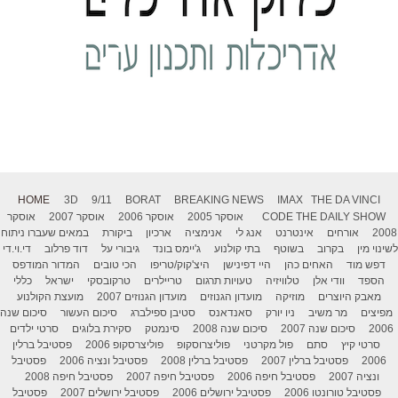
HOME
3D
9/11
BORAT
BREAKING NEWS
IMAX
THE DA VINCI
THE DAILY SHOW
CODE
אוסקר 2005
אוסקר 2006
אוסקר 2007
אוסקר
2008
אורחים
אינטרנט
אנג לי
אנימציה
ארכיון
ביקורת
במאים שעברו ניתוח
לשינוי מין
בקרוב
בשוטף
בתי קולנוע
ג'יימס בונד
גיבורי על
דוד פרלוב
די.וי.די
דפש מוד
האחים כהן
היי דפינישן
היצ'קוק/טריפו
הכי טובים
המדור המודפס
הספד
וודי אלן
טלוויזיה
טעויות תרגום
טריילרים
טרקובסקי
ישראל
כללי
מאבק היוצרים
מוזיקה
מועדון הגנוזים
מועדון הגנוזים 2007
מועצת הקולנוע
מפיצים
מר משיב
ניו יורק
סאנדאנס
סטיבן ספילברג
סיכום העשור
סיכום שנה
2006
סיכום שנה 2007
סיכום שנה 2008
סינמטק
סקירת בלוגים
סרטי ילדים
סרטי קיץ
סתם
פול מקרטני
פוליצרוסקופ
פוליצרסקופ 2006
פסטיבל ברלין
2006
פסטיבל ברלין 2007
פסטיבל ברלין 2008
פסטיבל ונציה 2006
פסטיבל
ונציה 2007
פסטיבל חיפה 2006
פסטיבל חיפה 2007
פסטיבל חיפה 2008
פסטיבל טורונטו 2006
פסטיבל ירושלים 2006
פסטיבל ירושלים 2007
פסטיבל