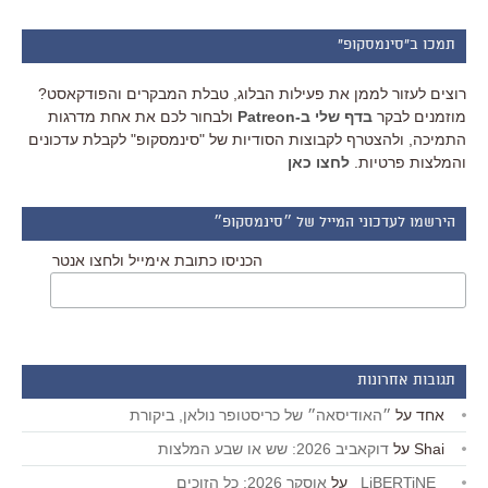
תמכו ב"סינמסקופ"
רוצים לעזור לממן את פעילות הבלוג, טבלת המבקרים והפודקאסט?
מוזמנים לבקר
בדף שלי ב-Patreon
ולבחור לכם את אחת מדרגות
התמיכה, ולהצטרף לקבוצות הסודיות של "סינמסקופ" לקבלת עדכונים
והמלצות פרטיות.
לחצו כאן
הירשמו לעדכוני המייל של ״סינמסקופ״
הכניסו כתובת אימייל ולחצו אנטר
תגובות אחרונות
אחד
על
״האודיסאה״ של כריסטופר נולאן, ביקורת
Shai
על
דוקאביב 2026: שש או שבע המלצות
_LiBERTiNE_
על
אוסקר 2026: כל הזוכים