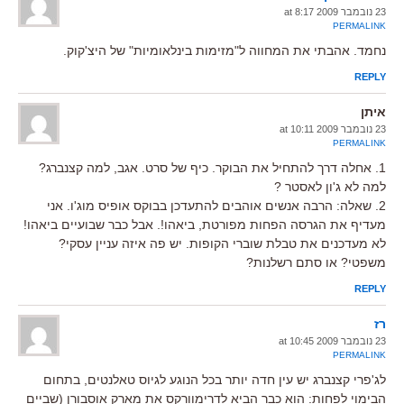
23 נובמבר 2009 at 8:17
PERMALINK
נחמד. אהבתי את המחווה ל"מזימות בינלאומיות" של היצ'קוק.
REPLY
איתן
23 נובמבר 2009 at 10:11
PERMALINK
1. אחלה דרך להתחיל את הבוקר. כיף של סרט. אגב, למה קצנברג?
למה לא ג'ון לאסטר ?
2. שאלה: הרבה אנשים אוהבים להתעדכן בבוקס אופיס מוג'ו. אני
מעדיף את הגרסה הפחות מפורטת, ביאהו!. אבל כבר שבועיים ביאהו!
לא מעדכנים את טבלת שוברי הקופות. יש פה איזה עניין עסקי?
משפטי? או סתם רשלנות?
REPLY
רז
23 נובמבר 2009 at 10:45
PERMALINK
לג'פרי קצנברג יש עין חדה יותר בכל הנוגע לגיוס טאלנטים, בתחום
הבימוי לפחות: הוא כבר הביא לדרימוורקס את מארק אוסבורן (שביים