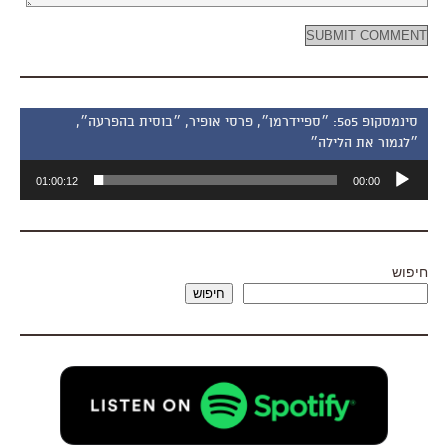
סינמסקופ 505: ״ספיידרמן״, פרסי אופיר, ״בוסית בהפרעה״,
״לגמור את הלילה״
נגן
01:00:12
00:00
אודיו
חיפוש
חיפוש