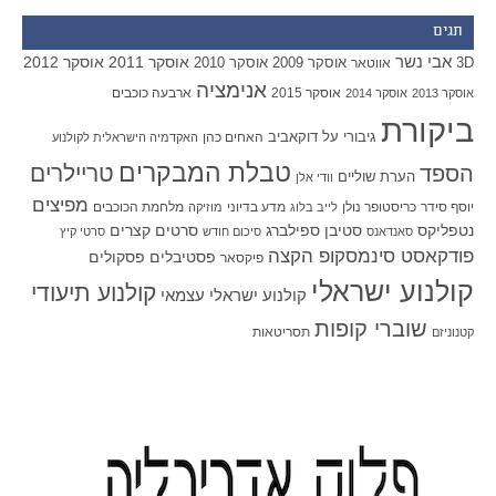
תגים
אבי נשר
אוסקר 2011
אוסקר 2012
אוסקר 2009
אוסקר 2010
3D
אווטאר
אנימציה
אוסקר 2015
ארבעה כוכבים
אוסקר 2013
אוסקר 2014
ביקורת
גיבורי על
דוקאביב
האחים כהן
האקדמיה הישראלית לקולנוע
טבלת המבקרים
טריילרים
הספד
הערת שוליים
וודי אלן
מפיצים
יוסף סידר
כריסטופר נולן
מדע בדיוני
מלחמת הכוכבים
לייב בלוג
מוזיקה
סטיבן ספילברג
סרטים קצרים
נטפליקס
סאנדאנס
סיכום חודש
סרטי קיץ
פודקאסט סינמסקופ הקצה
פסטיבלים
פסקולים
פיקסאר
קולנוע ישראלי
קולנוע תיעודי
קולנוע ישראלי עצמאי
שוברי קופות
תסריטאות
קטנוניזם