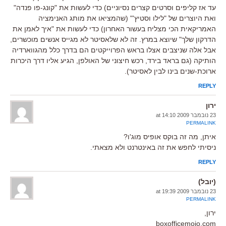
עד אז קליפים וסרטים קצרים נסיוניים) כדי לעשות את "קונג-פו פנדה"
ואת היוצרים של "לילו וסטיץ'" (שהמציאו את מותג האנימציה
האמריקאית הכי מצליח בעשור האחרון) כדי לעשות את "איך לאמן את
הדרקון שלך" שיוצא במרץ. זה לא שלאסיטר לא מגייס אנשים מוכשרים,
אבל אלה שניצבים אצלו בראש הפרוייקטים הם בדרך כלל מהגווארדיה
הותיקה (גם בראד בירד, רכש חיצוני של האולפן, הגיע אליו דרך היכרות
ארוכת-שנים בינו לבין לאסיטר).
REPLY
ירון
23 נובמבר 2009 at 14:10
PERMALINK
איתן, מה זה בוקס אופיס מוג'ו?
ניסיתי לחפש את זה באינטרנט ולא מצאתי.
REPLY
(יובל)
23 נובמבר 2009 at 19:39
PERMALINK
ירון,
boxofficemojo.com