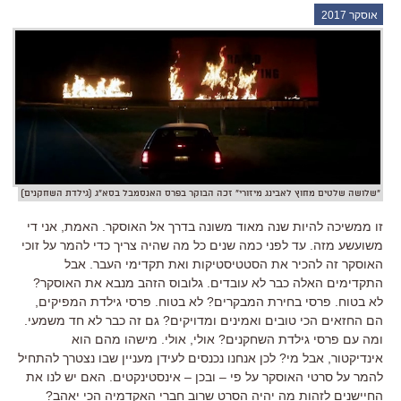
אוסקר 2017
"שלושה שלטים מחוץ לאבינג מיזורי" זכה הבוקר בפרס האנסמבל בסא"ג (גילדת השחקנים)
זו ממשיכה להיות שנה מאוד משונה בדרך אל האוסקר. האמת, אני די
משועשע מזה. עד לפני כמה שנים כל מה שהיה צריך כדי להמר על זוכי
האוסקר זה להכיר את הסטטיסטיקות ואת תקדימי העבר. אבל
התקדימים האלה כבר לא עובדים. גלובוס הזהב מנבא את האוסקר?
לא בטוח. פרסי בחירת המבקרים? לא בטוח. פרסי גילדת המפיקים,
הם החזאים הכי טובים ואמינים ומדויקים? גם זה כבר לא חד משמעי.
ומה עם פרסי גילדת השחקנים? אולי, אולי. מישהו מהם הוא
אינדיקטור, אבל מי? לכן אנחנו נכנסים לעידן מעניין שבו נצטרך להתחיל
להמר על סרטי האוסקר על פי – ובכן – אינסטינקטים. האם יש לנו את
החיישנים לזהות מה יהיה הסרט שרוב חברי האקדמיה הכי יאהב?