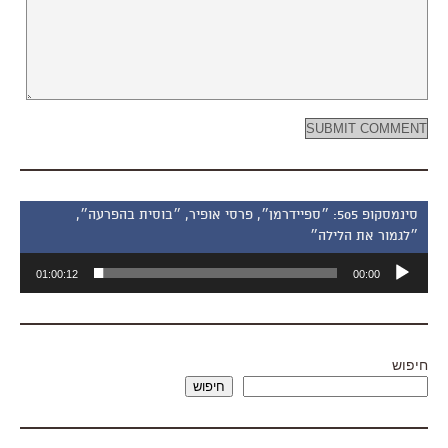
סינמסקופ 505: ״ספיידרמן״, פרסי אופיר, ״בוסית בהפרעה״,
״לגמור את הלילה״
נגן
01:00:12
00:00
אודיו
חיפוש
חיפוש