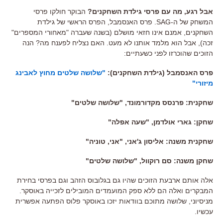
אבל רגע, מה עם פרסי גילדת השחקנים?
הבוקר חולקו פרסי
המשחק של ה-SAG. פרס האנסמבל, הפרס הראשי של גילדת
השחקנים, אמנם אינו חזאי מושלם (בשנה שעברה "מאחורי המספרים"
זכה), אבל הוא מלמד אותנו לא מעט. האם נצליח לפענח מה? הנה
הזוכים שהוכרזו לפני כשעתיים:
פרס האנסמבל (גילדת השחקנים):
"שלושה שלטים מחוץ לאבינג
מיזורי"
שחקנית: פרנסס מקדורמונד, "שלושה שלטים"
שחקן: גארי אולדמן, "שעה אפלה"
שחקנית משנה: אליסון ג'אני, "אני, טוניה"
שחקן משנה: סם רוקוול, "שלושה שלטים"
אלה אותם ארבעת הזוכים שהיו גם בגלובוס הזהב וגם בפרסי בחירת
המבקרים ואלה הם ללא ספק המועמדים המובילים לזכייה באוסקר.
מניסיוני, שלושה מתוכם בוודאות יזכו באוסקר פלוס הפתעה אפשרית
עכשיו.