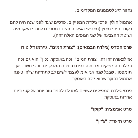
נחזור רגע לסממנים המקדימים.
אתמול חולקו פרסי גילדת המפיקים, פרסים שעד לפני שנה היה להם
רקורד חיזוי מצוין (מצביעי הגילדה זהים במספרם לחברי האקדמיה
ושיטת ההצבעה של שני הגופים האלה זהה).
פרס הסרט (גילדת הבמאים): "צורת המים", גיירמו דל טורו
אז לכאורה זהו זה. "צורת המים" יזכה באוסקר. נכון? הוא גם זכה
בגילדת המפיקים וגם זכה בפרס בחירת המבקרים. והכי חשוב: אן
תומפסון, שבכל שנה אני אומ לעצמי לשים לב לתחזיות שלה, טענה
אתמול בבוקר שהוא יזכה באוסקר.
פרסי גילדת המפיקים עשויים לעזו לנו להמר טוב יותר על קטגוריות
אחרות באוסקר:
סרט אנימציה: "קוקו"
סרט תיעודי: "ג'יין"
=====================