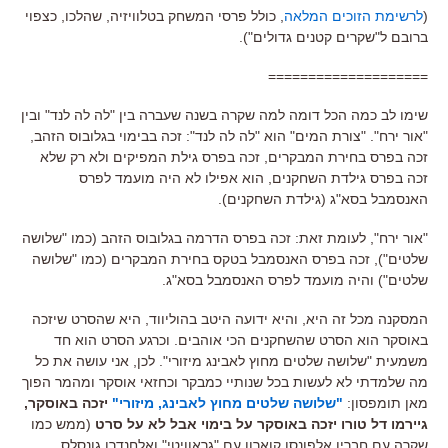
(
לרשימת הזוכים המלאה
, כולל פרסי המשחק בטלוויזיה, שהלכו, כצפוי
ברובם ל"שקרים קטנים גדולים").
====================
שימו לב כמה הכל דומה למה שקרה בשנה שעברה בין "לה לה לנד" ובין
"אור ירח". "צורת המים" הוא "לה לה לנד": זכה בבימוי בגלובוס הזהב,
זכה בפרס בחירת המבקרים, זכה בפרס גילת המפיקים ולא רק שלא
זכה בפרס גילדת השחקנים, הוא אפילו לא היה מועמד לפרס
האנסמבל בסא"ג (גילדת השחקנים).
"אור ירח", לעומת זאת: זכה בפרס הדרמה בגלובוס הזהב (כמו "שלושה
שלטים"), זכה בפרס האנסמבל בטקס בחירת המבקרים (כמו "שלושה
שלטים") והיה מועמד לפרס האנסמבל בסא"ג.
המסקנה מכל זה היא, והיא ידועה היטב בהוליווד, היא שהסרט שיזכה
באוסקר הוא הסרט שהשחקנים הכי אוהבים. וכרגע הסרט הוא חד
משמעית "שלושה שלטים מחוץ לאבינג מיזורי". לכן, אני עושה את כל
מה שלמדתי לא לעשות בכל שנותיי כמבקר וכחזאי אוסקר ומהמר הפוך
מאן תומפסון:
"שלושה שלטים מחוץ לאבינג, מיזורי"
יזכה באוסקר,
גיירמו דל טורו יזכה באוסקר על בימוי אבל לא על סרט
(ממש כמו
שקרה עם חבריו אלפונסו קוארון עם "גראוויטי" ואלחנדרו גונסלס