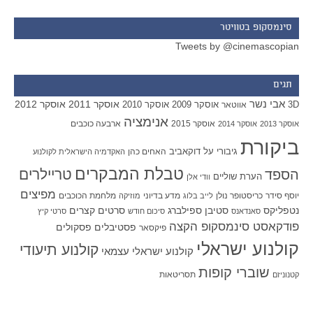
סינמסקופ בטוויטר
Tweets by @cinemascopian
תגים
אבי נשר
אוסקר 2011
אוסקר 2012
אוסקר 2009
אוסקר 2010
3D
אווטאר
אנימציה
אוסקר 2015
ארבעה כוכבים
אוסקר 2013
אוסקר 2014
ביקורת
גיבורי על
דוקאביב
האחים כהן
האקדמיה הישראלית לקולנוע
טבלת המבקרים
טריילרים
הספד
הערת שוליים
וודי אלן
מפיצים
יוסף סידר
כריסטופר נולן
מדע בדיוני
מלחמת הכוכבים
לייב בלוג
מוזיקה
סטיבן ספילברג
סרטים קצרים
נטפליקס
סאנדאנס
סיכום חודש
סרטי קיץ
פודקאסט סינמסקופ הקצה
פסטיבלים
פסקולים
פיקסאר
קולנוע ישראלי
קולנוע תיעודי
קולנוע ישראלי עצמאי
שוברי קופות
תסריטאות
קטנוניזם