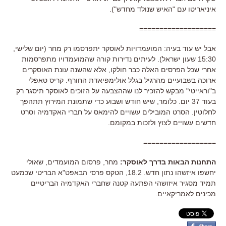
איניאריטו עם "האיש שנולד מחדש").
===================
אבל יש עוד בעיה: המועמדויות לאוסקר יתפרסמו רק מחר (יום שלישי,
15:30 שעון ישראל). לעיתים נדירות קורה שהמועמדויו מתפרסמות
אחרי שכל הפרסים האלה כבר חולקו, אלא שהשנה עונת האוסקרים
ארוכה בשבועיים מהרגיל בגלל אולימפיאדת החורף. קריס טאפלי
ב"וראייטי" מבקש להזכיר לנו שההצבעה על הזוכים לאוסקר תיסגר רק
בעוד 37 יום. כלומר, שיש חודש ושבוע כדי שתמונת המירוץ תתהפך
לחלוטין. הסרט המובילים עשויים להימאס על חברי האקדמיה וסרט
חדשים עשויים לצוץ ולזכות במקומם.
==================
התחנות הבאות בדרך לאוסקר:
מחר, פרסום המועמדים, שאולי
יחשפו איזשהו נתון חדש. 18.2, הטקס פרסי הבאפט"א הבריטי שכמעט
תמיד מסגיר איזושהי הפתעה קטנה שחברי האקדמיה הבריטיים
מכינים לאמריקאיים.