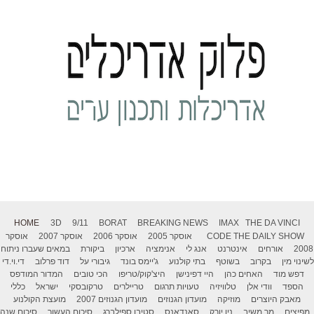
HOME
3D
9/11
BORAT
BREAKING NEWS
IMAX
THE DA VINCI
THE DAILY SHOW
CODE
אוסקר 2005
אוסקר 2006
אוסקר 2007
אוסקר
2008
אורחים
אינטרנט
אנג לי
אנימציה
ארכיון
ביקורת
במאים שעברו ניתוח
לשינוי מין
בקרוב
בשוטף
בתי קולנוע
ג'יימס בונד
גיבורי על
דוד פרלוב
די.וי.די
דפש מוד
האחים כהן
היי דפינישן
היצ'קוק/טריפו
הכי טובים
המדור המודפס
הספד
וודי אלן
טלוויזיה
טעויות תרגום
טריילרים
טרקובסקי
ישראל
כללי
מאבק היוצרים
מוזיקה
מועדון הגנוזים
מועדון הגנוזים 2007
מועצת הקולנוע
מפיצים
מר משיב
ניו יורק
סאנדאנס
סטיבן ספילברג
סיכום העשור
סיכום שנה