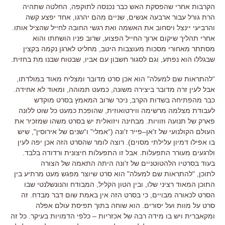
הקרבות אחרי שהפסקת האש כבר נכנסה לתוקפה
,
החלטה שתהיה
הרת גורל עבור ארבעה אנשים
,
שניים מהם יהרגו
,
אחד יפצע קשה
והרביעי יינצל ויסחוב את האשמה ואת רגשי החובה לחייל שהציל אותו
.
אחרי תהליך שיקום ארוך
החייל הפצוע
,
שרוב פניו הושחתו והוא
מסתתר מאחורי מסכות מעוצבות היטב
,
מחליט לארגן נקמה בקצין
שבגללו הוא נפתע
,
וגם לסגור חשבון עם אביו
,
שבטוח שבנו מת בחזית
.
“
להתראות שם למעלה
"
הוא אכן סרט מדובר ומצליח מאוד במולדתו
,
אבל לעין זרה מדובר ביצירה משונה
,
כמעט תמוהה
,
ומאוד לא אחידה
.
כבר מהפתיחה בשדות הקרב
,
ניכר שרוב המאמץ בסרט מוקדש
לעבודת מצלמה מרשימה ווירטואוזית
,
שהופכת כמעט כל שוט ללונה
פארק של תנועה וזוויות
.
מבחינה ויזואלית יש בסרט משהו שמזכיר את
העולם הקולנועי של ז
'
אן
–
פייר ז
'
ונה
(“
אמלי
"
ו“שנים של אירוסין
",
שיש
בו אפילו דמיון עלילתי מסוים
).
רוצה לומר שהסרט הזה אכן יפה לעין
ולרגעים מעורר התפעלות
.
אבל זו התפעלות חיצונית ורדודה בלבד
.
בעוד בסרטיו הלהטוטניים של ז
'
ונה היתה התאמה של הצורה
לתוכן,
"
להתראות שם למעלה
"
הוא סרט שיוצר מפגש מעט מרתיע בין
התוכן המאוד רציני שלו
,
ובין הטון הקליל, המבודח והנונשלנטי שבו
הסרט לכאורה מבויים
,
כי בסרט הזה אין באמת שום דבר מבדח
.
זה
סרט על מוות ועל יסורים
.
הוא שוחה בתוך תפיסת עולם אפלה
ומקאברית ויש בו מידה רבה של אכזריות – כלפי הדמויות בעיקר
.
כל זה