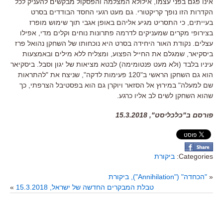
אינו פגם בפני עצמו
,
אילולא המצלמה והפסקול מבקשים להעניק לכל
הקדרות הזו נופך קריקטורי
.
גם מעט רגעי החסד הבודדים בסרט
בעייתים
,
כי התסריט מגיע אליהם באופן אגבי תוך שימוש מופרז
בצירופי מקרים שמעניקים לדרמה פתרונות נוחים וקלים מדי
,
אפילו
עצלים
.
נקודת האור היחידה בסרט היא נוכחותו של השחקן נהואל פרז
ביסקיאר
,
שמגלם את החייל הפצוע
,
ומצליח ללא מילים ובאמצעות
עיניו בלבד
(
ולא מעט פנטומימה
)
לבטא מציאות של יגון וסבל
.
ביסקיאר
הוא גם השחקן הראשי ב
"120
פעימות לדקה
",
שניצח את
"
להתראות
שם למעלה
"
במירוץ אל הסזאר ויוקרן גם הוא בפסטיבל הצרפתי
,
כך
שהוא השחקן לשים לב אליו כרגע
.
פורסם ב"כלכליסט", 15.3.2018
Categories:
ביקורת
«
"הכחדה" ("Annihilation"), ביקורת
טבלת המבקרים החדשה של ישראל, 15.3.2018
»