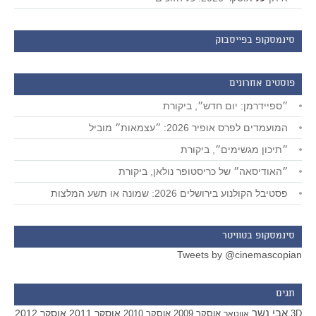
סינמסקופ בפייסבוק
פוסטים אחרונים
״ספיידרמן: יום חדש״, ביקורת
המועמדים לפרס אופיר 2026: ״עצמאות״ מוביל
״תיכון מגשימים״, ביקורת
״האודיסאה״ של כריסטופר נולאן, ביקורת
פסטיבל הקולנוע בירושלים 2026: שמונה או תשע המלצות
סינמסקופ בטוויטר
Tweets by @cinemascopian
תגים
אבי נשר
אוסקר 2011
אוסקר 2012
אוסקר 2009
אוסקר 2010
3D
אווטאר