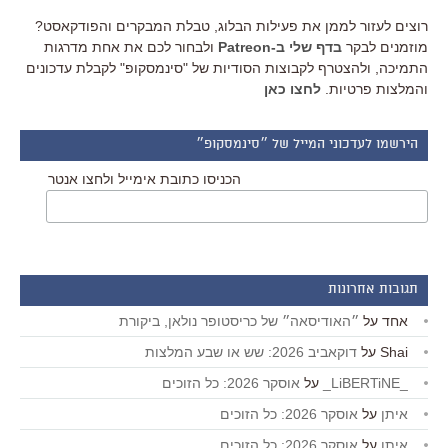
רוצים לעזור לממן את פעילות הבלוג, טבלת המבקרים והפודקאסט?
מוזמנים לבקר
בדף שלי ב-Patreon
ולבחור לכם את אחת מדרגות
התמיכה, ולהצטרף לקבוצות הסודיות של "סינמסקופ" לקבלת עדכונים
והמלצות פרטיות.
לחצו כאן
הירשמו לעדכוני המייל של ״סינמסקופ״
הכניסו כתובת אימייל ולחצו אנטר
תגובות אחרונות
אחד
על
״האודיסאה״ של כריסטופר נולאן, ביקורת
Shai
על
דוקאביב 2026: שש או שבע המלצות
_LiBERTiNE_
על
אוסקר 2026: כל הזוכים
איתן
על
אוסקר 2026: כל הזוכים
איתן
על
אוסקר 2026: כל הזוכים