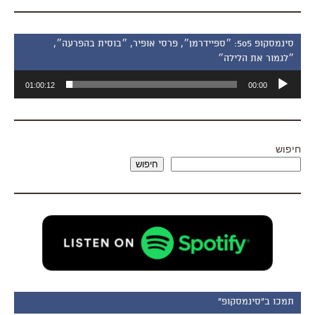
סינמסקופ 505: ״ספיידרמן״, פרסי אופיר, ״בוסית בהפרעה״,
״לגמור את הלילה״
נגן
01:00:12
00:00
אודיו
חיפוש
חיפוש
תמכו ב"סינמסקופ"