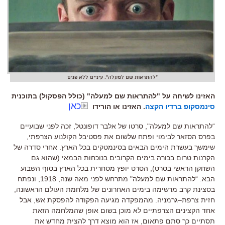
"להתראות שם למעלה". עיניים ללא פנים
האזינו לשיחה על "להתראות שם למעלה" (כולל הפסקול) בתוכנית
כאן
סינמסקופ ברדיו הקצה
. האזינו או הורידו
“
להתראות שם למעלה
",
סרטו של אלבר דופונטל
,
זכה לפני שבועיים
בפרס הסזאר לבימוי ופתח שלשום את פסטיבל הקולנוע הצרפתי,
שימשך בעשרת הימים הבאים בסינמטקים בכל הארץ
.
אחרי סדרה של
הקרנות טרום בכורה בימים הקרובים בנוכחות הבמאי
(
שהוא גם
השחקן הראשי בסרט
),
הסרט יופץ מסחרית בכל הארץ בסוף השבוע
הבא
. “
להתראות שם למעלה
"
מתרחש לפני מאה שנה
, 1918,
ונפתח
בסצינת קרב מרשימה בימים האחרונים של מלחמת העולם הראשונה
,
חזית צרפת
–
גרמניה
.
מהמפקדה מגיעה הפקודה להפסקת אש
,
אבל
אחד הקצינים הצרפתיים לא מוכן בשום אופן שהמלחמה הזאת
תסתיים כך סתם פתאום
,
אז הוא מוצא דרך להצית מחדש את