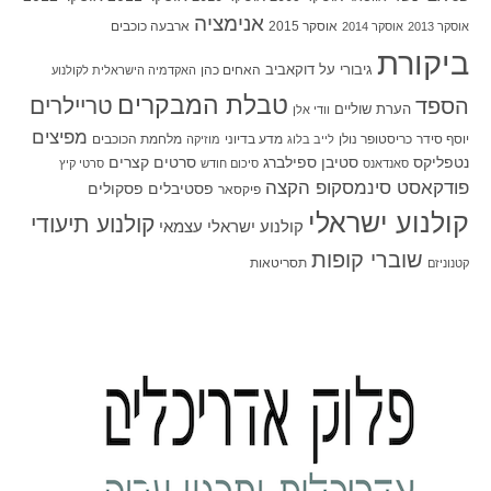
אנימציה
אוסקר 2015
ארבעה כוכבים
אוסקר 2013
אוסקר 2014
ביקורת
גיבורי על
דוקאביב
האחים כהן
האקדמיה הישראלית לקולנוע
טבלת המבקרים
טריילרים
הספד
הערת שוליים
וודי אלן
מפיצים
יוסף סידר
כריסטופר נולן
מדע בדיוני
מלחמת הכוכבים
לייב בלוג
מוזיקה
סטיבן ספילברג
סרטים קצרים
נטפליקס
סאנדאנס
סיכום חודש
סרטי קיץ
פודקאסט סינמסקופ הקצה
פסטיבלים
פסקולים
פיקסאר
קולנוע ישראלי
קולנוע תיעודי
קולנוע ישראלי עצמאי
שוברי קופות
תסריטאות
קטנוניזם