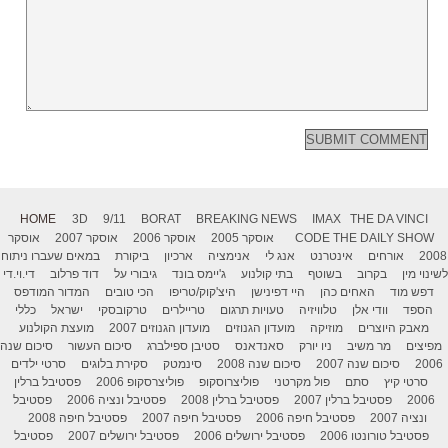
HOME
3D
9/11
BORAT
BREAKING NEWS
IMAX
THE DA VINCI
THE DAILY SHOW
CODE
אוסקר 2005
אוסקר 2006
אוסקר 2007
אוסקר
2008
אורחים
אינטרנט
אנג לי
אנימציה
ארכיון
ביקורת
במאים שעברו ניתוח
לשינוי מין
בקרוב
בשוטף
בתי קולנוע
ג'יימס בונד
גיבורי על
דוד פרלוב
די.וי.די
דפש מוד
האחים כהן
היי דפינישן
היצ'קוק/טריפו
הכי טובים
המדור המודפס
הספד
וודי אלן
טלוויזיה
טעויות תרגום
טריילרים
טרקובסקי
ישראל
כללי
מאבק היוצרים
מוזיקה
מועדון הגנוזים
מועדון הגנוזים 2007
מועצת הקולנוע
מפיצים
מר משיב
ניו יורק
סאנדאנס
סטיבן ספילברג
סיכום העשור
סיכום שנה
2006
סיכום שנה 2007
סיכום שנה 2008
סינמטק
סקירת בלוגים
סרטי ילדים
סרטי קיץ
סתם
פול מקרטני
פוליצרוסקופ
פוליצרסקופ 2006
פסטיבל ברלין
2006
פסטיבל ברלין 2007
פסטיבל ברלין 2008
פסטיבל ונציה 2006
פסטיבל
ונציה 2007
פסטיבל חיפה 2006
פסטיבל חיפה 2007
פסטיבל חיפה 2008
פסטיבל טורונטו 2006
פסטיבל ירושלים 2006
פסטיבל ירושלים 2007
פסטיבל