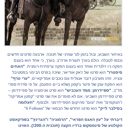
באיחור השבוע, ובול בזמן לנר שמיני של חנוכה: ארבעה סרטים חדשים
נכנסו לטבלה. כולם בערך תוצרת ארה"ב. בערך, כי אחד הוא בעצם
הפקה ניו זילנדית ואחד הוא בעצם הפקה צרפתית-רומנית.
"האחים
סיסטרז"
הוא סרטו של ז'אק אודיאר, שזכה בפרס הבימוי בפסטיבל
ונציה, וזהו מערבון דובר אנגלית עם כוכבים אמריקאיים;
"ערי טרף"
הוא הפקת ענק של פיטר ג'קסון (שלא ביים הפעם), על פי סדרת ספרי
מד"ב;
"ספיידרמן: ממד העכביש"
הוא סרט אנימציה על ספיידרמן –
סרט ספיידרמן השביעי, אם לא סופרים את שני סרטי "קפטן אמריקה"
ו"הנוקמים" ואת "ונום" מהיקום הספיידרמני. ולבסוף,
"תעלומה
בסילבר לייק"
הוא סרטו החדש של הבמאי של "It Follows".
דיברתי על "עץ האגס הפראי", "הרמוניה" ו"הגרינץ'" בפודקאסט
הקולנוע של סינמסקופ ברדיו הקצה (תוכנית ה-200!). האזינו