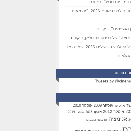
רמן: יום חדש״, ביקורת
המועמדים לפרס אופיר 2026: ״עצמאות״
 מגשימים״, ביקורת
סאה״ של כריסטופר נולאן, ביקורת
פסטיבל הקולנוע בירושלים 2026: שמונה או
מלצות
פ בטוויטר
Tweets by @cinem
שר
אוסקר 2009
אוסקר 2010
אווטאר
אוסקר 2012
אוסקר 2013
אוסקר 2014
אנימציה
ארבעה כוכבים
רת