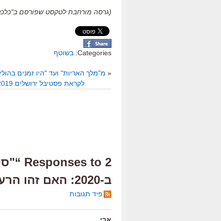
(גרסה מורחבת לטקסט שפורסם ב"כלכליסט", 019
Categories:
בשוטף
«
מ"מלך האריות" ועד "היו זמנים בהולי
לקראת פסטיבל ירושלים 2019, עדכון שני: "ווקס לוקס", "עלובי החיים", "שנות התשעים" ועוד
2 s to
ב-2020: האם זהו הרעיון הגרוע בעולם?”
פיד תגובות
אבי