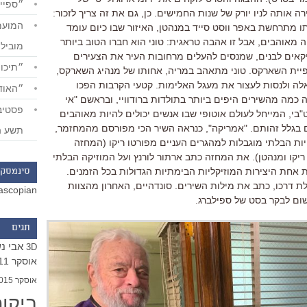
״ספייד
ה אותה לניו יורק של שנות החמישים
.
כן
,
גם את זה צריך לזכור
:
ו מתרחשת באפר ווסט סייד במנהטן
,
האיזור שבו כיום עומד
יה מאוהבים
,
אבל זו אהבה טראגית
:
טוני הוא חברו הטוב ביותר
מוביל
קאים לבנים
,
שמנסים להעלים מרחובות העיר את הצעירים
״תיכון
פיית השארקס
.
טוני מתאהב במריה
,
אחותו של מנהיג השארקס
,
אלה ולנסות לעצור את מעגל האלימות
.
קטעי הקרבות הפכו
״האודי
 כמה מהשירים היפים ביותר בתולדות ברודוויי
,
ובראשם
"
אי
"
בי
,
המייחל לעולם אוטופי שבו אנשים יכולים להיות מאוהבים
 בגלל זהותם
. "
אמריקה
",
כנראה השיר הכי מפורסם מהמחזמר
,
תשע ה
ות הבלתי מוגבלות למהגרים העניים מפורטו ריקו
(
המחזה
ריקו ומנהטן
).
את המחזה כתב ארתור לורנץ ועל המוזיקה הבלתי
אחת היצירות המוזיקליות הבימתיות הגדולות בכל הזמנים
.
סינמסקו
ת דרכו
,
כתב את מילות השירים
.
סונדהיים
,
האחרון מהצוות
ascopian
ום לבקר בסט של ספילברג
.
תגים
אבי נ
3D
אוסקר 2011
אוסקר 2015
ביקו