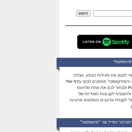
להגביר
או
חיפוש
להנמיך
עוצמת
שמע.
סינמסקופ"
ור לממן את פעילות הבלוג, טבלת
והפודקאסט? מוזמנים לבקר
בדף שלי
ולבחור לכם את אחת מדרגות
ולהצטרף לקבוצות הסודיות של
" לקבלת עדכונים והמלצות פרטיות.
לעדכוני המייל של ״סינמסקופ״