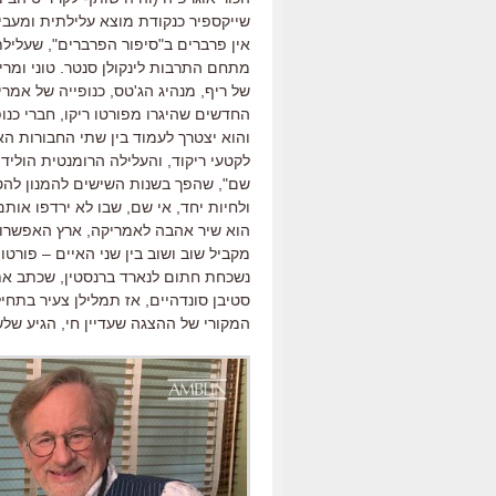
שייקספיר כנקודת מוצא עלילתית ומעביר
אין פרברים ב
"
סיפור הפרברים
",
שעלילת
מתחם התרבות לינקולן סנטר
.
טוני ומר
של ריף
,
מנהיג הג
'
טס
,
כנופייה של אמרי
החדשים שהיגרו מפורטו ריקו
,
חברי כנו
והוא יצטרך לעמוד בין שתי החבורות ה
לקטעי ריקוד
,
והעלילה הרומנטית הולידה
שם
",
שהפך בשנות השישים להמנון להט
ולחיות יחד
,
אי שם
,
שבו לא ירדפו אותם
הוא שיר אהבה לאמריקה
,
ארץ האפשרוי
מקביל שוב ושוב בין שני האיים
–
פורטו 
נשכחת חתום לנארד ברנסטין
,
שכתב את 
סטיבן סונדהיים
,
אז תמלילן צעיר בתחיל
המקורי של ההצגה שעדיין חי
,
הגיע שלש