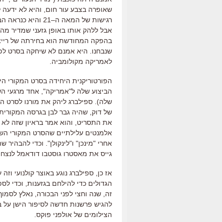
שאופרה בצבע עור חום
,
והיא לא ידעה 
רגישות של המאה ה
–
21
והיא כנראה הב
אבל ללהק אותו באופן גזעני שמדיר מהצ
בהפקה המחודשת הוא בחירתה של רייצ
שנבחנו
.
היא אמנם לא שיחקה בסרט לפנ
לאמריקה מקולומביה
.
הפורטוריקנית היחידה בסרט המקורי הי
הביצוע שלה ל
"
אמריקה
",
אחד מרגעי הש
שלה
).
ספילברג ליהק את מורנו לסרט ה
של דוק
,
שהיה גבר לבן בגרסה המקורית
את התסריט
,
והוא אמר בראיון שזה לא 
אלמנטים עלילתיים שהסרט המקורי הש
אחרי
"
מינכן
"
ו
"
לינקולן
".
וכדי להבהיר שה
גייס את מאסטרו גוסטבו דודאמל לנצח 
אז כן
,
ספילברג נוגע באוצר קולנועי וזה ע
הגדולים כדי להילחם בגזענות
,
וכדי לס
זה
,
שנה וחצי לפני הבכורה
,
נאלץ לסמוך
להגיש פרשנות חדשה לסיפור הישן על 
הצילומים של אולפני פוקס
.