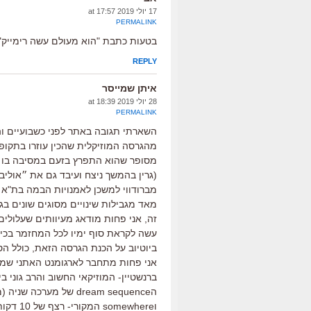
17 יולי 2019 at 17:57
PERMALINK
בטעות כתבת "הוא מעולם עשה רימייק" ובטעות צדקת
REPLY
איתן שמייסר
28 יולי 2019 at 18:39
PERMALINK
השארתי תגובה באתר לפני כשבועיים וה
מהגרסה המוזיקלית שהכין עוזרו בתקופה 
מסופר שהוא התפרץ בזעם במסיבה בו
(גרין בהמשך ניצח ועיבד גם את ״אוליב
מברודווי למשכן לאמנויות הבמה בת"א (
מאד מגבילות שינויים מסוגים שונים ב
זה, אני פחות מודאג מעיוותים שעלולים 
עשה לקראת סוף ימיו לכל המחזמר בכיכו
ביוטיוב על הכנת הגרסה הזאת, כולל הסבר של 
אני פחות מתחבר לארגומנט האתני שמתנ