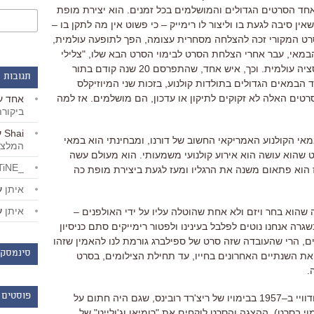
חד הסרטים הגדולים והמושלמים בכל זמנים
.
הוא יצירת מופת
אין סיבה לגעת בו וליצור לו רימייק
–
כי פשוט אין מה לתקן בו
–
ט המקורי זכה להצלחה מסחרית עצומה
,
הפך לתופעה עולמית
,
במאי
,
עבר אחרי הצלחת הסרט לבימוי הסרט הבא שלו
, "
צלילי
ציה עולמית
.
וכך
,
איש אחד
,
שהתפרסם
20
שנה קודם בתור
תגובות 
 הבמאים הגדולים בתולדות קולנוע
,
בזכות שני המיוזיקלס
רטים האלה לא זקוקים לתיקון או עדכון
,
הם מושלמים
.
אז למה
אחד
ע
ביקור
Shai
ע
מאי הקולנוע האמריקאי החשוב של דורנו
,
ומבחינתי
הוא במאי
המלצו
 שהוא עושה הוא אירוע קולנועי משמעותי
.
הוא מעולם עשה
_LiBERTiNE_
 הוא פתאום משנה את הרגליו ומעז לגעת ביצירת מופת כה
איתן
ע
איתן
ע
שהוא בחר ויזם ולא אחת שהוטלה עליו על ידי האולפנים
–
גרה אנחנו נוטים לפלבל בעינינו ולפטור רימייקים סתם כניסיון
ם
,
הרי שהעובדה שזה סרט של ספילברג גורמת לנו להאמין שזהו
סינמסקו
ת השנתיים האחרונים בחייו
,
עד תחילת הצילומים
,
בסרט
.
פוסטים 
וויי ב
–
1957
בבימויו של ריצ
'
רד רובינס
,
שגם היה חתום על
וי בסרט
).
ההצגה והסרט לוקחים את
"
רומיאו וג
'
ולייט
"
של