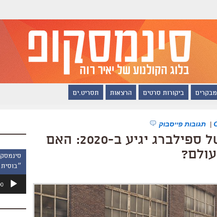
מבקרים
ביקורות סרטים
הרצאות
תסריט.ים
|
תגובות פייסבוק
"סיפור הפרברים" של ספילברג יגיע ב-2020: האם
עולם?
״בוסית 
נגן
00
אודיו