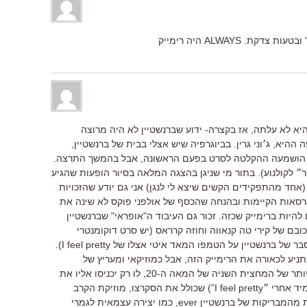
. ALWAYS היה רימייק
יא לא עלתה, אז בקצרה- ידוע שברנשטיין לא היה מרוצה
ההיא, ג׳וני גרין. בביוגרפיה שיש אצלי בבית של ברנשטיין,
 הושמעה ההקלטה לסרט בפעם הראשונה, אבל בהמשך התרצה.
ר״ לקולנוע). בתור מי שניגן בהצגה המלאה בסיור הופעות שהגיע
אחד מהתפקידים הקשים שיצא לי לנגן) אני גם יודע שהזכויות
גרסאות הקיימות ובהנחה שהכסף של אולפני פוקס לא שינה את
להיות ברימייק שכזה. זכור גם העיבוד ה"אופראי" שברנשטיין
בם של קירי טה קנאווה וחוזה קרראס (יש סרט דוקומנטרי
ברנשטיין על הטמפו המאד איטי אצלו של I feel pretty).
יע לכאורה את הרימייק הזה, אבל כמוזיקאי ומעריץ של
ברנשטיין- המוזיקאי החשוב והרב גוני ביותר של המחצית השניה של המאה ה-20, לו רק יכניסו אליו את
הdream sequence של מערכה שניה (מיד אחרי ״I feel pretty”) שכולל את הסקרצו, מוזיקת הקרב
וsomewhere המקורי- רצף של 10 דקות מהמבריקות של ברנשטיין ever, כמו יצירה עצמאית לגמרי