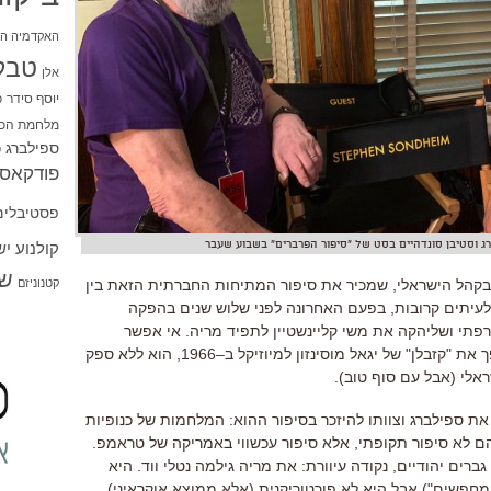
האקדמיה הי
טבל
אלן
יוסף סידר
כ
מלחמת הכו
ספילברג
ס
פודקאסט
פסטיבלים
קולנוע י
רג וסטיבן סונדהיים בסט של "סיפור הפרברים" בשבוע שעבר
שו
קטנוניזם
בקהל הישראלי
,
שמכיר את סיפור המתיחות החברתית הזאת בין
לעיתים קרובות
,
בפעם האחרונה לפני שלוש שנים בהפקה
רפתי ושליהקה את משי קליינשטיין לתפיד מריה
.
אי אפשר
ך את
"
קזבלן
"
של יגאל מוסינזון למיוזיקל ב
–
1966
,
הוא ללא ספק
ראלי
(
אבל עם סוף טוב
).
ת ספילברג וצוותו להיזכר בסיפור ההוא
:
המלחמות של כנופיות
הם לא סיפור תקופתי
,
אלא סיפור עכשווי באמריקה של טראמפ
.
גברים יהודיים
,
נקודה עיוורת
:
את מריה גילמה נטלי ווד
.
היא
מחפשים
")
אבל היא לא פורטוריקנית
(
אלא ממוצא אוקראיני
)