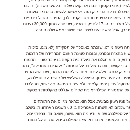
לשיר
(
מרני ניקסון דיבבה את קולה של ווד בקטעי השירה
).
זו כבר
סיס להצדקת הרימייק הזה
:
אי אפשר לעשות סרט נגד גזענות
וות שחקנים לטיניים ופורטוריקנים
.
לכן
,
הסיפור הגדול בינתיים
'
ל זיגלר בת ה
–
17
לתפקיד מריה, שנבחרה מתוך 30,000 נערות
י כן
,
אבל היא יודעת לשיר והכי חשוב: אמא שלה היגרה
תה ריטה מורנו
,
שזכתה באוסקר על תפקידה
(
לא מעט בזכות
יא בהצגה ובסרט
,
ובזכות סצינת האונס המחרידה של הדמות
חדש
,
בו היא תגלם את בעלת בית הקפה בו עובד טוני
–
הדמות
.
טוני קושנר
,
זוכה הפוליצר על המחזה
"
מלאכים באמריקה
",
כתב
רימייק לסרט
,
אלא עיבוד מחודש לגרסת הבמה
,
שבו הוא מחזיר
מיט
.
זה יהיה שיתוף הפעולה השלישי של קושנר עם ספילברג
,
פסקול עדיין יהיה קלאסי
,
ולא עיבוד היפ
–
הופ עכשווי
,
ספילברג
על התזמורת הפילהרמונית של לוס אנג
'
לס בהקלטות הפסקול
.
ל פניו רעיון מבעית
.
אבל הוא כנראה מגייס את התותחים
פר שכלום לא השתנה באמריקה ב
–
60
השנים האחרונות
.
בשלב
 על ספילברג שהוא יודע מה הוא עושה
,
ושאם צדי צרפתי יכול
בימות הקאמרי
,
אז בוודאי שגם ספילברג יכול את זה על במות