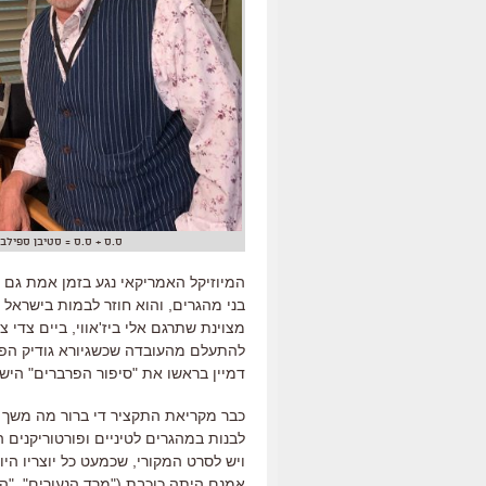
ס.ס + ס.ס = סטיבן ספילב
המיוזיקל האמריקאי נגע בזמן אמת גם 
בני מהגרים
,
והוא חוזר לבמות בישראל 
מצוינת שתרגם אלי ביז
'
אווי
,
ביים צדי צ
להתעלם מהעובדה שכשגיורא גודיק הפ
דמיין בראשו את
"
סיפור הפרברים
"
היש
כבר מקריאת התקציר די ברור מה משך א
לבנות במהגרים לטיניים ופורטוריקנים 
ויש לסרט המקורי
,
שכמעט כל יוצריו היו 
אמנם היתה כוכבת
("
מרד הנעורים
", "
ה