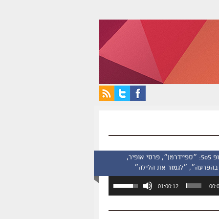
סינמסקופ 505: ״ספיידרמן״, פרסי אופיר,
בהפרעה״, ״לגמור את הלילה״
השתמש
01:00:12
00:
במקש
למעלה/למטה
כדי