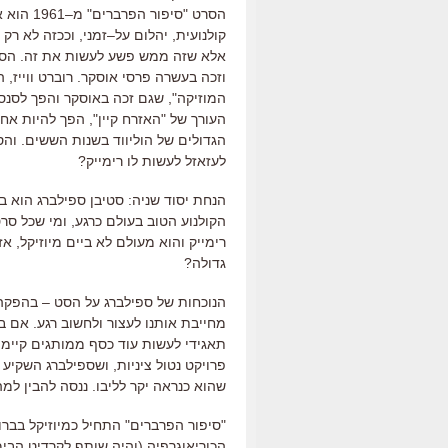
הסרט
"
סיפור הפרברים
"
מ
–
1961
הוא א
קולנועית
,
יהלום על
–
זמני
,
וככזה לא רק ש
אלא שזה ממש פשע לעשות את זה
.
הסר
וזכה בעשרה פרסי אוסקר
.
רוברט ווייז
,
ה
המוזיקה
",
שגם זכה באוסקר והפך לסנס
העורך של
"
האזרח קיין
",
הפך להיות אחד
הגדולים של הוליווד בשנות הששים
.
והס
לעזאזל לעשות לו רימייק
?
הנחת יסוד שניה
:
סטיבן ספילברג הוא ב
הקולנוע הטוב בעולם כרגע
,
ומי שכל סרט
רימייק והוא מעולם לא ביים מיוזיקל
,
אז
גדולה
?
הנוכחות של ספילברג על הסט
–
בהפקה 
מחייבת אותנו לעצור ולחשוב רגע
.
אם בש
תאגידי לעשות עוד כסף ממותגים קיימי
פרויקט נטול ציניות
,
ושספילברג השקיע א
שהוא כנראה יקר לליבו
.
ננסה להבין למה
"
סיפור הפרברים
"
התחיל כמיוזיקל בברוד
הכוריאוגרפיה
(
והיה שותף לקרדיט הבימ