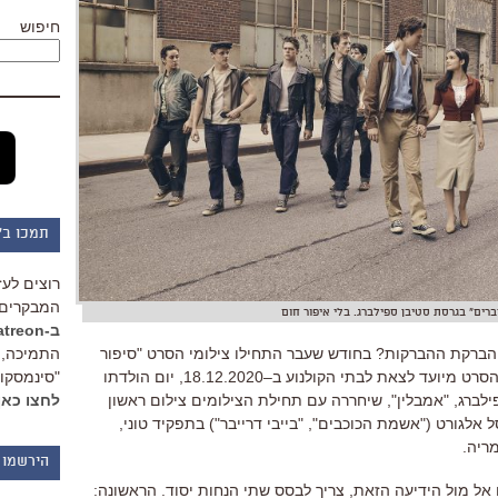
חיפוש
תמכו ב"
רוצים לעז
המבקרים 
ברים" בגרסת סטיבן ספילברג. בלי איפור חום
ב-Patreon
הברקת ההברקות
?
בחודש שעבר התחילו צילומי הסרט
"
סיפור
התמיכה, 
סרט מיועד לצאת לבתי הקולנוע ב
–
18.12.2020
,
יום הולדתו
"סינמסקופ
לברג
, "
אמבלין
",
שיחררה עם תחילת הצילומים צילום ראשון
לחצו כאן
ל אלגורט
("
אשמת הכוכבים
", "
בייבי דרייבר
")
בתפקיד טוני
,
ריה
.
הירשמו 
אל מול הידיעה הזאת
,
צריך לבסס שתי הנחות יסוד
.
הראשונה
: