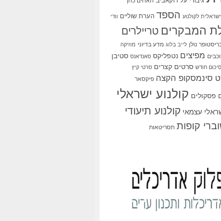
גיבורי על
דוקאביב
האחים כהן
הספד
הערת שוליים
שראלית לקולנוע
וודי
ת המבקרים
טריילרים
ריסטופר נולן
מדע בדיוני
לייב בלוג
מוזיקה
מפיצים
סטיבן
נטפליקס
כבים
סאנדאנס
סרטים קצרים
יכום חודש
סרטי קיץ
 סינמסקופ הקצה
פיקסאר
קולנוע ישראלי
פסקולים
קולנוע תיעודי
שראלי עצמאי
ברי קופות
תסריטאות