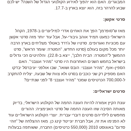
המבוגרים
.
האם הוא יהפוך לאירוע הקולנועי הגדול של השנה
?
יש לכם
שבוע להרהר בזה
,
הוא יוצא בארץ ב
-17.7.
סרטי אקשן
:
מאז ש
"
סופרמן
"
הפך את האחים אדרי למיליונרים ב
-1978,
הקהל
הישראלי כמעט תמיד אוהב גיבורי-על
,
אבל עוד יותר מזה סרטי אקשן
עם מכוניות ואגרופים
.
סרטיו של ג
'
ררד באטלר מצליחים בארץ הרבה
יותר מכל מקום בעולם
(
סרטו החדש
, "
המטרה
:
שומר הראש
",
סרט
ההמשך ל
"
המטרה
:
הבית הלבן
",
ייצא ב
-22.8).
והלהיטים הכי גדולים
בישראל בחמש השנים האחרונות היו סרטי
"
מהיר ועצבני
".
האם
הספין
–
אוף
, "
מהיר ועצבני
:
הובס ושואו
",
שבו אולפני יוניברסל יבדקו
האם מספיק רק שני כוכבים בסרט ולא צוות של שבעה
,
יצליח להתקרב
ל
-700,000
הכרטיסים שמכר
"
מהיר ועצבני
8"
לפני שנתיים
?
סרטים ישראליים
:
עונת הקיץ אמורה להיות העונה החמה של הקולנוע הישראלי
,
בדיוק
מאותה הסיבה שזו העונה החמה של סרטי האנימציה
:
ההורים
מחפשים לילדיהם סרטים דוברי עברית
.
יוצרי הקולנוע הישראליים עוד
לא הפנימו את זה
,
אבל חברת יונייטד קינג כן
.
מאז ההצלחה של
"
זוהי
סדום
"
באוגוסט
2010 (550,000
כרטיסים
)
החברה
,
ששותפה בבעלות