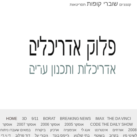
שוברי קופות
תסריטאות
קטנוניזם
HOME
3D
9/11
BORAT
BREAKING NEWS
IMAX
THE DA VINCI
THE DAILY SHOW
CODE
אוסקר 2005
אוסקר 2006
אוסקר 2007
אוסקר
2008
אורחים
אינטרנט
אנג לי
אנימציה
ארכיון
ביקורת
במאים שעברו ניתוח
לשינוי מין
בקרוב
בשוטף
בתי קולנוע
ג'יימס בונד
גיבורי על
דוד פרלוב
די.וי.די