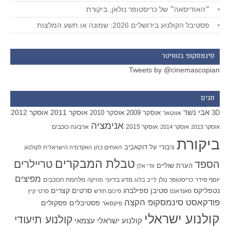
״האודיסאה״ של כריסטופר נולאן, ביקורת
פסטיבל הקולנוע בירושלים 2026: שמונה או תשע המלצות
סינמסקופ בטוויטר
Tweets by @cinemascopian
תגים
אבי נשר
אוסקר 2011
אוסקר 2012
אוסקר 2009
אוסקר 2010
3D
אווטאר
אנימציה
אוסקר 2015
ארבעה כוכבים
אוסקר 2013
אוסקר 2014
ביקורת
גיבורי על
דוקאביב
האחים כהן
האקדמיה הישראלית לקולנוע
טבלת המבקרים
טריילרים
הספד
הערת שוליים
וודי אלן
מפיצים
יוסף סידר
כריסטופר נולן
מדע בדיוני
מלחמת הכוכבים
לייב בלוג
מוזיקה
סטיבן ספילברג
סרטים קצרים
נטפליקס
סאנדאנס
סיכום חודש
סרטי קיץ
פודקאסט סינמסקופ הקצה
פסטיבלים
פסקולים
פיקסאר
קולנוע ישראלי
קולנוע תיעודי
קולנוע ישראלי עצמאי