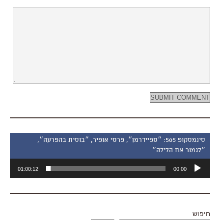
סינמסקופ 505: ״ספיידרמן״, פרסי אופיר, ״בוסית בהפרעה״,
״לגמור את הלילה״
נגן
01:00:12
00:00
אודיו
חיפוש