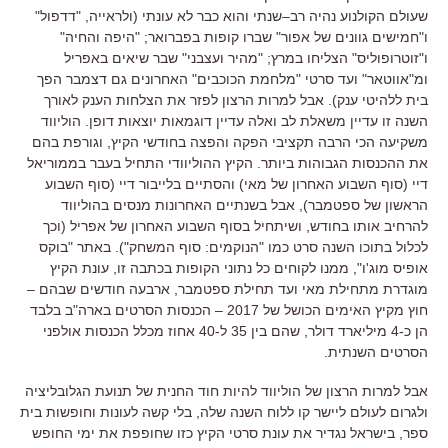
שעולם הקולנוע נהיה רב
–
שנתי והוא כבר לא עונתי
(
ולראייה
, "
דדפול
"
ו
"
חמישים גוונים של אפור
"
שברו קופות בפברואר
; "
היפה והחיה
"
ו
"
זוטרופוליס
"
הצליחו במרץ
; "
מהיר ועצבני
"
שבר שיאים באפריל
ומ
"
אווטאר
"
ועד סרטי
"
מלחמת הכוכבים
"
האחרונים גם דצמבר הפך
בית ללהיטי ענק
).
אבל למרות הרצון לפזר את הצלחות הענק לאורך
השנה זו עדיין משאלת לב ואלה עדיין דוגמאות יוצאות דופן
.
הוליווד
משקיעה הכי הרבה תקציבי הפקה והפצה בחודשי הקיץ
,
וגורפת בהם
את ההכנסות הגבוהות ביותר
.
הקיץ ההוליוודי התחיל בעבר בממוריאל
דיי
(
סוף השבוע האחרון של מאי
)
והסתיים בלייבור דיי
(
סוף השבוע
הראשון של ספטמבר
),
אבל בשנתיים האחרונות מנסים בהוליווד
להרחיב אותו בחודש
,
ושיתחיל בסוף השבוע האחרון של אפריל
(
וכך
לכלול בתוכו השנה סרט כמו
"
הנוקמים
:
סוף המשחק
").
באתר
"
בוקס
אופיס מוג
'
ו
",
ממנו לקוחים כל נתוני הקופות בכתבה זו
,
עונת הקיץ
מוגדרת מתחילת מאי ועד תחילת ספטמבר
,
ארבעה חודשים שבהם
–
חוץ מקיץ האימים הכושל של
2017 –
הכנסות הסרטים בארה
"
ב בלבד
הן כ
-4
מיליארד דולר
,
שהם בין
35
ל
-40
אחוז מכלל הכנסות אולפני
הסרטים השנתית
.
אבל למרות הרצון של הוליווד להיות חוד החנית של תנועת הגלובליציה
ולגרום לעולם ליישר קו ללוח השנה שלה
,
בלי קשה לעונות וחופשות בית
ספר
,
בישראל נגדיר את עונת סרטי הקיץ כזו שחופפת את ימי החופש