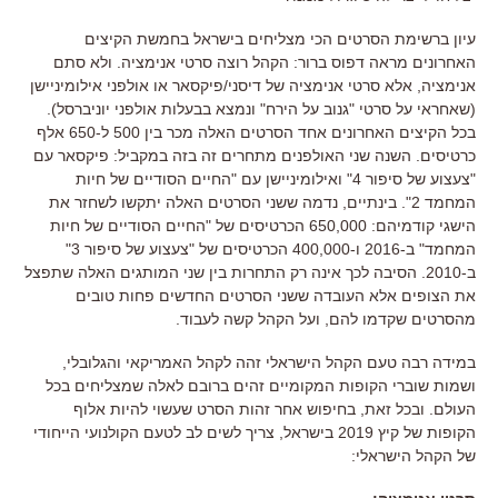
עיון ברשימת הסרטים הכי מצליחים בישראל בחמשת הקיצים
האחרונים מראה דפוס ברור
:
הקהל רוצה סרטי אנימציה
.
ולא סתם
אנימציה
,
אלא סרטי אנימציה של דיסני
/
פיקסאר או אולפני אילומיניישן
(
שאחראי על סרטי
"
גנוב על הירח
"
ונמצא בבעלות אולפני יוניברסל
).
בכל הקיצים האחרונים אחד הסרטים האלה מכר בין
500
ל
-650
אלף
כרטיסים
.
השנה שני האולפנים מתחרים זה בזה במקביל
:
פיקסאר עם
"
צעצוע של סיפור
4"
ואילומיניישן עם
"
החיים הסודיים של חיות
המחמד
2".
בינתיים
,
נדמה ששני הסרטים האלה יתקשו לשחזר את
הישגי קודמיהם
: 650,000
הכרטיסים של
"
החיים הסודיים של חיות
המחמד
"
ב
-2016
ו
-400,000
הכרטיסים של
"
צעצוע של סיפור
3"
ב
-2010.
הסיבה לכך אינה רק התחרות בין שני המותגים האלה שתפצל
את הצופים אלא העובדה ששני הסרטים החדשים פחות טובים
מהסרטים שקדמו להם
,
ועל הקהל קשה לעבוד
.
במידה רבה טעם הקהל הישראלי זהה לקהל האמריקאי והגלובלי
,
ושמות שוברי הקופות המקומיים זהים ברובם לאלה שמצליחים בכל
העולם
.
ובכל זאת
,
בחיפוש אחר זהות הסרט שעשוי להיות אלוף
הקופות של קיץ
2019
בישראל
,
צריך לשים לב לטעם הקולנועי הייחודי
של הקהל הישראלי
: