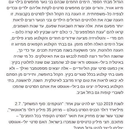
הגדול מבתי הספר
.
הימים החמים שבהם בני נוער מחפשים בילוי עם
מיזוג אוויר
,
והורים וסבים מחפשים סרטים לקחת אליהם ילדים ונכדים
לצפיה כל
–
משפחתית
.
זו העונה בה הקהל הולך לסרטים בקבוצות
,
זו
העונה שבה את הלהיטים הגדולים הילדים ובני הנוער רוצים לראות
יותר מפעם אחת
.
אלה עשרת השבועות שפעם
,
עד שנות השמונים
,
קראו להם
"
עונת המלפפונים
",
כי כולם ידעו שבקיץ לא קורה כלום
–
חם מדי
–
והטלוויזיה מציעה שידורים חוזרים והקולנוע מציג פילרים
,
אבל הימים האלה חלפו מזמן
.
גם בבתי הקולנוע הקפואים ממיזוג זו
העונה הלוהטת
,
והכי מושקעת בשנה מבחינת תכנים
.
עד כדי כך
,
שהשנה הוליווד רוצה לנסות לכבוש גם את האיטלקים
.
כל מי שהיה
באיטליה ביולי
–
אוגוסט ודאי שם לב שהמצב שם שונה לחלוטין בקיץ
:
אין כמעט סרטי ענק הוליוודיים
–
אלה יוצאים מספטמבר ואילך
–
ולא
מעט בתי קולנוע בכלל סגורים בקיץ
.
הקהל בחופשה
,
ותיירים מן הסתם
לא יבואו לראות את טום קרוז מדובב לאיטלקית
.
השנה
,
לראשונה
,
בתי
הקולנוע באיטליה יציגו גם ביולי
–
אוגוסט את אותם הסרטים שהפכו
לשוברי קופות גם בתל אביב
.
לשנת
2019
כבר יש להיט ענק אחד
: "
הנוקמים
:
סוף המשחק
". 2.7
מיליארד דולר הכניס הסרט בעולם
–
מרחק
35
מיליון דולר מ
"
אווטאר
",
שכבר עשר שנים מחזיק את תואר
"
הסרט הקופתי בכל הזמנים
" –
מתוכם
,
חצי מיליון כרטיסים שנמכרו בישראל
.
האם סרטי יולי
–
אוגוסט
יצליחו לייצר להיט גדול ממנו
?