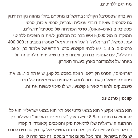
מתורגם ללהיטים
.
העובדה שפסטיבל הקולנוע בירושלים מתקיים ביולי מהווה נקודת זינוק
גם לסרטים שאינם דוברי אנגלית ועברית
,
סרטי איכות
,
סרטי
פסטיבלים
(
ארט
–
האוס
).
סרטי הפתיחה של פסטיבל ירושלים
,
המוקרנים מול
5,000
איש בבריכת הסולטן
,
לעיתים הופכים ללהיטי
ענק
.
למשל
, "
דבר אליה
"
ו
"
הכל אודות אמא
"
שמכרו בסביבות
400,000
כרטיסים
.
ב
-1.8
יגיע לבתי הקולנוע סרטו החדש של אלמודובר
, "
כאב
ותהילה
",
עם אנטוניו בנדרס
,
ואנחנו צופים שזה יהיה הלהיט הגדול
ביותר של אלמודובר בארץ בעשור האחרון
.
"
פרזיטים
",
הסרט הקוריאני הזוכה בפסטיבל קאן
,
שייפתח ב
-25.7
את
פסטיבל ירושלים
,
גם ינסה לחרוג מהתווית המצמצמת של סרט
סינמטקים ולהפוך לאירוע קולנועי
.
יש לו סיכוי לעשות את זה
.
קוונטין טרנטינו:
הוא במאי אקשן
?
הוא במאי סרטי איכות
?
הוא במאי ישראלי
?
הוא כל
זה והוא גם מותג
.
ב
-8.8
ייצא בארץ
"
היו זמנים בהוליווד
"
והשילוב בין
החתונה הישראלית שלו לדניאלה פיק והכוכבים
(
לאונרדו דיקפריו
ובראד פיט
)
עשויים להפוך את סרטו התשיעי של קוונטין טרנטינו לסרט
שיצליח בישראל יותר מכל מקום אחר בעולם
.
זה כבר קרה לו עם