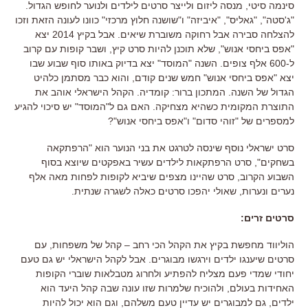
סינמה סיטי
,
מנסה ליזום ולייצר סרטים לילדים ולנוער לחופש הגדול
.
"
ג
'
סטה
", "
גאליס
", "
איביזה
"
ו
"
שושנה חלוץ מרכזי
"
כוונו לעונה הזאת וזכו
להצלחה סבירה אבל רחוקה משוברת שיאים
.
אבל בקיץ
2014
יצא
"
אפס ביחסי אנוש
",
שלא תוכנן להיות סרט קיץ
,
ושבר קופות עם קרוב
ל
-600
אלף צופים
.
השנה
"
המוסד
"
יצא בדיוק באותו סוף שבוע שבו
יצא
"
אפס ביחסי אנוש
"
חמש שנים קודם
,
והוא כבר מסתמן כלהיט
הגדול של השנה
.
המתכון ברור
:
קומדיה
.
הקהל הישראלי אוהב את
התוצרת המקומית כשהיא מצחיקה
.
האם גם ל
"
המוסד
"
יש סיכוי להגיע
למספרים של
"
זוהי סדום
"
ו
"
אפס ביחסי אנוש
"?
סרט ישראלי נוסף שינסה לטרגט את בני הנוער הוא
"
הרפתקאה
בשחקים
",
סרט הרפתקאות לילדים עשיר באפקטים שיוצא בסוף
השבוע הקרוב
,
סרט שהיינו מצפים שיביא לקופות לפחות מאה אלף
נערים ונערות
,
שאולי יהפכו סרטים כאלה לשגרה שנתית
.
סרטים זרים
:
הוליווד מחפשת בקיץ את הקהל הכי רחב
–
קהל של משפחות
,
עם
סרטים שיענגו ילדים וירגשו מבוגרים
.
אבל לקהל הישראלי יש גם טעם
יחודי שמדי פעם מצליח להפתיע ולחרוג מטבלאות שוברי הקופות
האחידות בעולם
,
ולהוכיח שלמרות שזו עונה שבה קהל היעד הוא
ילדים
,
גם למבוגרים יש עדיין טעם משלהם
,
וגם הוא יכול להיות