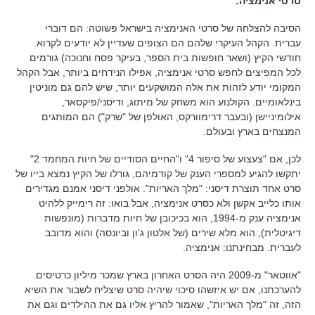
סרטי אנימציה
:
הסיבה להצלחה של סרטי האנימציה בישראל פשוטה
:
הם דוברי
עברית
.
הקהל העיקרי שלהם הם הצופים שעדיין לא יודעים לקרוא
.
חודשי הקיץ
(
ושאר חופשות בית הספר
,
בעיקר פסח וחנוכה
)
גורמים
לכל המפיצים לחפש סרטי אנימציה, אפילו הנידחים ביותר
,
אבל הקהל
המקומי יודע לזהות את אלה המושקעים יותר
,
שיש להם גם מוניטין
בינלאומיים
.
הקולנוע הוא משחק של מיתוג
,
ודיסני
/
פיקסאר
,
אילומיניישן
(
ובעבר דרימוורקס
,
האולפן של
"
שרק
")
הם המותגים
המנצחים בארץ ובעולם
.
לכן
,
אם
"
צעצוע של סיפור
4"
ו
"
החיים הסודיים של חיות המחמד
2"
יתקשו להגיע למספרי הענק של קודמיהם
,
גורלו של הקיץ נמצא בייו של
סרט אחד תוצרת דיסני
: "
מלך האריות
".
אולפני דיסני אמנם מגדירים
אותו כלייב אקשן ולא כסרט אנימציה
,
אבל בואו
:
זה רימייק ללהיט
אנימציה ענק מ
-1994,
הוא בכיכובן של חיות מדברות
(
מונפשות
דיגיטלית
),
הוא מלא שירים
(
של אלטון ג
'
ון וביונסה
)
והוא מדובב
לעברית
.
מבחינתנו
:
אנימציה
.
"
אווטאר
"
מ
-2009
היה הסרט האחרון בארץ שמכר מיליון כרטיסים
.
להערכתנו
,
אם יש איזשהו סיכוי שיהיה סרט שיצליח לשבור את השיא
הזה
,
זה
"
מלך האריות
",
שאמור להריץ אליו גם את ההילדים וגם את