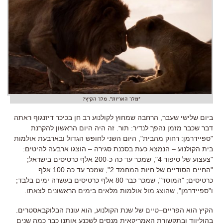
"מלך האריות". מלך הקיץ?
ביום שלישי שעבר,
הרחבה שמחוץ לקולנוע רב חן בכיכר דיזנגוף ראתה
דבר שכבר מזמן נהפך לנדיר
:
תור
. זה היה
היום הראשון להקרנת
"
ספיידרמן
:
רחוק מהבית
",
היום השני לחופש הגדול ובארבעת אולמות
בית הקולנוע
–
הנמצא כעת בסכנת סגירה
–
הוצגו ארבעה להיטים
:
"
צעצוע של סיפור
4",
שמכר עד כה כ
-200
אלף כרטיסים בישראל
;
"
החיים הסודיים של חיות המחמד
2",
שמכר עד כה
100
אלף
כרטיסים
; "
המוסד
",
שמכר כבר
80
אלף כרטיסים בעשרה ימים בלבד
;
ו
"
ספיידרמן
",
שהוצג מול אולמות מלאים בימים הראשונים לצאתו
.
הקיץ הוא הפריים
–
טיים של שנת הקולנוע
,
הוא עונת הבלוקבאסטרים
.
בהוליווד ובתקשורת האמריקאית מנסים לשכנע אותנו כבר כמה שנים